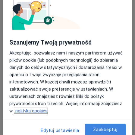
szumy uszne okiem Osteopaty (Dr Victor Castro D.O.)-
2025
Mastercours PAO Osteon- Autonomiczny układ
nerwowy (Dr Victor Castro D.O.)- 2024
Mastercours PAO Osteon- Podejście kliniczne do
Szanujemy Twoją prywatność
pacjentów z ostrym bólem kręgosłupa występującym
Akceptując, pozwalasz nam i naszym partnerom używać
lokalnie i promieniującym (Thierry Colot D.O.)- 2023
plików cookie (lub podobnych technologii) do zbierania
danych do celów statystycznych i dostarczania treści w
Rehabilitacja Stomatologiczna- metoda CRAFTA Terapia
oparciu o Twoje zwyczaje przeglądania stron
dysfunkcji i problemów bólowych obszaru czaszkowo
internetowych. W każdej chwili możesz sprawdzić i
– żuchwowego i czaszkowo – twarzowego
zaktualizować swoje preferencje w ustawieniach. W
(prowadzący Christian Voith)- 2021
ustawieniach znajdziesz również linki do polityk
Suche igłowanie- moduł I (ATMIS prowadzący Mateusz
prywatności stron trzecich. Więcej informacji znajdziesz
Kobylarz)- 2020
w
polityka cookies
Kurs Funkcjonalnej Terapii Manualnej- metoda
Mulligana moduł A (prowadzący Rene Claassen)- 2019
Zaakceptuj
Edytuj ustawienia