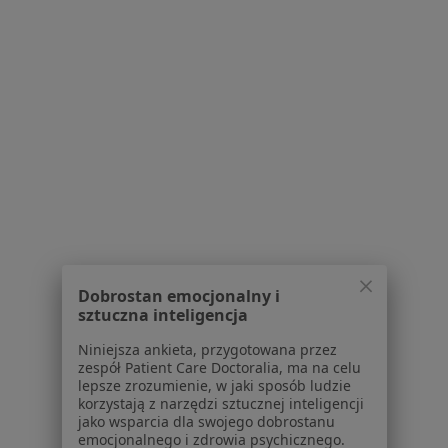
Fizjoterapeuci Mokotów
Fizjoterapeuci Śródmieście
Fizjoterapeuci Ursynów
Fizjoterapeuci Wola
Fizjoterapeuci Ochota
Więcej (14)
Więcej w kategorii: Fizjoterapeuci w pobliżu
Najczęście leczone choroby
Dobrostan emocjonalny i
Bóle kręgosłupa w Warszawie
sztuczna inteligencja
Ból kolana w Warszawie
Niniejsza ankieta, przygotowana przez
zespół Patient Care Doctoralia, ma na celu
Ból barku w Warszawie
lepsze zrozumienie, w jaki sposób ludzie
korzystają z narzędzi sztucznej inteligencji
Ból biodra w Warszawie
jako wsparcia dla swojego dobrostanu
emocjonalnego i zdrowia psychicznego.
Stany pooperacyjne w Warszawie