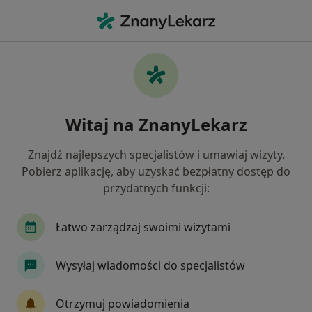
Me
Czego szukasz?
Strona Główna
Fizjoterapeuta
Warszawa
Artur Sid
Zmień miasto
Witaj na ZnanyLekarz
Znajdź najlepszych specjalistów i umawiaj wizyty.
Pobierz aplikację, aby uzyskać bezpłatny dostęp do
przydatnych funkcji:
mgr
Artur Sidorek
O specjalizacjach
Fizjoterapeuta
·
Więcej
Łatwo zarządzaj swoimi wizytami
Warszawa
1 adres
Nr PWZ: 57937
Wysyłaj wiadomości do specjalistów
72 opinie
Otrzymuj powiadomienia