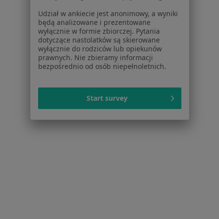
Udział w ankiecie jest anonimowy, a wyniki
Więcej (15)
będą analizowane i prezentowane
Więcej w kategorii: Najczęście leczone chorob
wyłącznie w formie zbiorczej. Pytania
dotyczące nastolatków są skierowane
Najpopularniejsze ubezpieczenia
wyłącznie do rodziców lub opiekunów
prawnych. Nie zbieramy informacji
Fizjoterapeuci z Medicover w Warszawie
bezpośrednio od osób niepełnoletnich.
Fizjoterapeuci z Allianz w Warszawie
Fizjoterapeuci z INTER Polska w Warszawie
Start survey
Fizjoterapeuci z Signal Iduna w Warszawie
Fizjoterapeuci z Compensa w Warszawie
Więcej (13)
Więcej w kategorii: Najpopularniejsze ubezpi