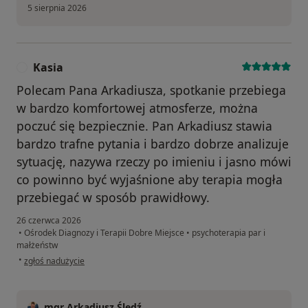
5 sierpnia 2026
Kasia
K
Polecam Pana Arkadiusza, spotkanie przebiega
w bardzo komfortowej atmosferze, można
poczuć się bezpiecznie. Pan Arkadiusz stawia
bardzo trafne pytania i bardzo dobrze analizuje
sytuację, nazywa rzeczy po imieniu i jasno mówi
co powinno być wyjaśnione aby terapia mogła
przebiegać w sposób prawidłowy.
26 czerwca 2026
•
Ośrodek Diagnozy i Terapii Dobre Miejsce
•
psychoterapia par i
małżeństw
w opinii użytkownika Kasia
•
zgłoś nadużycie
mgr Arkadiusz Śledź