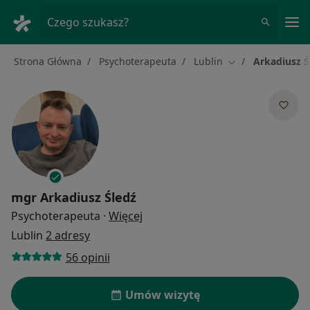
Me
Czego szukasz?
Strona Główna
Psychoterapeuta
Lublin
Arkadiusz Ś
Zmień miasto
mgr
Arkadiusz Śledź
O specjalizacjach
Psychoterapeuta
·
Więcej
Lublin
2 adresy
56 opinii
Umów wizytę