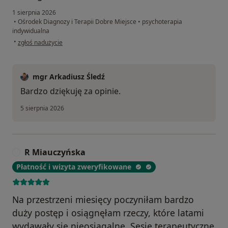
1 sierpnia 2026
•
Ośrodek Diagnozy i Terapii Dobre Miejsce
•
psychoterapia
indywidualna
w opinii użytkownika Adam
•
zgłoś nadużycie
mgr Arkadiusz Śledź
Bardzo dziękuję za opinie.
5 sierpnia 2026
R Miauczyńska
R
Płatność i wizyta zweryfikowane
Na przestrzeni miesięcy poczyniłam bardzo
duży postęp i osiągnęłam rzeczy, które latami
wydawały się nieosiągalne. Sesje terapeutyczne