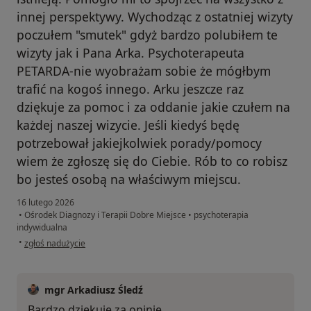
innej perspektywy. Wychodząc z ostatniej wizyty
poczułem "smutek" gdyż bardzo polubiłem te
wizyty jak i Pana Arka. Psychoterapeuta
PETARDA-nie wyobrażam sobie że mógłbym
trafić na kogoś innego. Arku jeszcze raz
dziękuje za pomoc i za oddanie jakie czułem na
każdej naszej wizycie. Jeśli kiedyś będę
potrzebował jakiejkolwiek porady/pomocy
wiem że zgłoszę się do Ciebie. Rób to co robisz
bo jesteś osobą na właściwym miejscu.
16 lutego 2026
•
Ośrodek Diagnozy i Terapii Dobre Miejsce
•
psychoterapia
indywidualna
w opinii użytkownika Karol
•
zgłoś nadużycie
mgr Arkadiusz Śledź
Bardzo dziękuję za opinie.