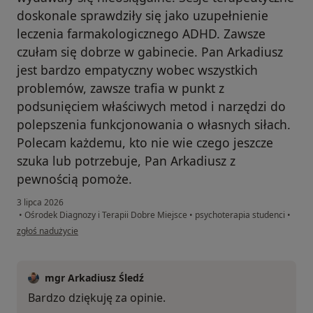
doskonale sprawdziły się jako uzupełnienie
leczenia farmakologicznego ADHD. Zawsze
czułam się dobrze w gabinecie. Pan Arkadiusz
jest bardzo empatyczny wobec wszystkich
problemów, zawsze trafia w punkt z
podsunięciem właściwych metod i narzędzi do
polepszenia funkcjonowania o własnych siłach.
Polecam każdemu, kto nie wie czego jeszcze
szuka lub potrzebuje, Pan Arkadiusz z
pewnością pomoże.
3 lipca 2026
•
Ośrodek Diagnozy i Terapii Dobre Miejsce
•
psychoterapia studenci
•
w opinii użytkownika R Miauczyńska
zgłoś nadużycie
mgr Arkadiusz Śledź
Bardzo dziękuję za opinie.