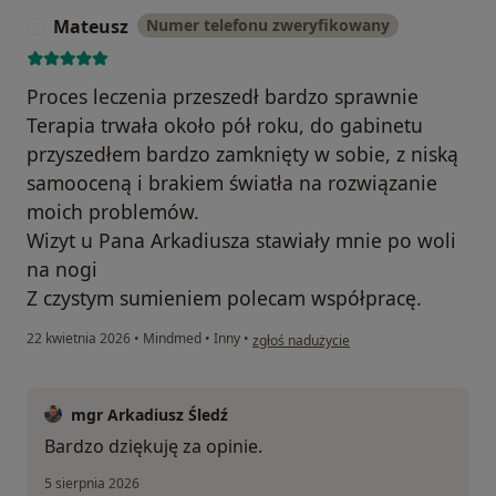
Mateusz
Numer telefonu zweryfikowany
M
Proces leczenia przeszedł bardzo sprawnie
Terapia trwała około pół roku, do gabinetu
przyszedłem bardzo zamknięty w sobie, z niską
samooceną i brakiem światła na rozwiązanie
moich problemów.
Wizyt u Pana Arkadiusza stawiały mnie po woli
na nogi
Z czystym sumieniem polecam współpracę.
w opinii użytkownika Mateusz
22 kwietnia 2026
•
Mindmed
•
Inny
•
zgłoś nadużycie
mgr Arkadiusz Śledź
Bardzo dziękuję za opinie.
5 sierpnia 2026