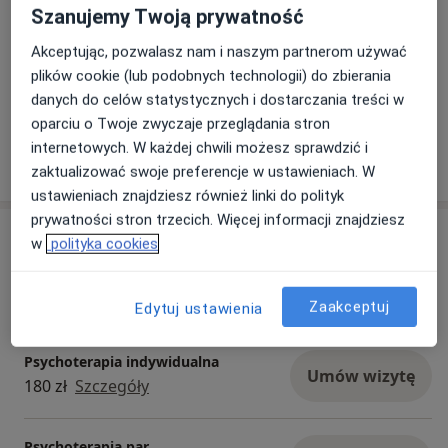
Szanujemy Twoją prywatność
Akceptując, pozwalasz nam i naszym partnerom używać
Płatność online akceptowana
plików cookie (lub podobnych technologii) do zbierania
Oszczędź swój czas przed wizytą.
danych do celów statystycznych i dostarczania treści w
oparciu o Twoje zwyczaje przeglądania stron
internetowych. W każdej chwili możesz sprawdzić i
Pokaż więcej
o doświadczeniu
zaktualizować swoje preferencje w ustawieniach. W
ustawieniach znajdziesz również linki do polityk
prywatności stron trzecich. Więcej informacji znajdziesz
Usługi i ceny
w
polityka cookies
Psychoterapia
Umów wizytę
180 zł
Szczegóły
Zaakceptuj
Edytuj ustawienia
Psychoterapia indywidualna
Umów wizytę
180 zł
Szczegóły
Psychoterapia par