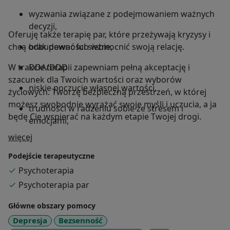
wyzwania związane z podejmowaniem ważnych
decyzji,
Oferuję także terapię par, które przeżywają kryzysy i
chcą odbudować lub wzmocnić swoją relację.
brak pewności siebie,
W trakcie terapii zapewniam pełną akceptację i
DDA/DDD
szacunek dla Twoich wartości oraz wyborów
niskie poczucie własnej wartości,
życiowych. Tworzę bezpieczną przestrzeń, w której
możesz swobodnie wyrażać swoje myśli i uczucia, a ja
trudności w radzeniu sobie ze stresem i
będę Cię wspierać na każdym etapie Twojej drogi.
emocjami,
O mnie
więcej
chęć głębszego zrozumienia siebie.
Podejście terapeutyczne
Psychoterapia
Psychoterapia par
Główne obszary pomocy
Depresja
Bezsenność