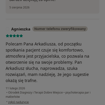
5 sierpnia 2026
Agnieszka
Numer telefonu zweryfikowany
A
Polecam Pana Arkadiusza, od początku
spotkania pacjent czuje się komfortowo,
atmosfera jest przyjacielska, co pozwala na
otworzenie się na swoje problemy. Pan
Arkadiusz słucha, naprowadza, szuka
rozwiązań, mam nadzieję, że jego sugestie
okażą się trafne.
11 lutego 2026
•
Ośrodek Diagnozy i Terapii Dobre Miejsce
•
psychoterapia par i
małżeństw
w opinii użytkownika Agnieszka
•
zgłoś nadużycie