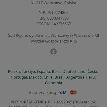
01-217 Warszawa, Polska
NIP: ⁠7010224868
KRS: ⁠0000347997
REGON: ⁠142276657
Sąd Rejonowy dla m.st. Warszawy w Warszawie XII
Wydział Gospodarczy KRS
Facebook
otwiera się w nowej karcie
otwiera się w nowej karcie
otwiera się w nowej karcie
otwiera się w nowej karcie
otwiera się w nowej karci
otwiera się
otwi
Polska
,
Türkiye
,
España
,
Italia
,
Deutschland
,
Česko
,
otwiera się w nowej karcie
otwiera się w nowej karcie
otwiera się w nowej karcie
otwiera się w nowej kar
otwiera się 
otwier
Portugal
,
México
,
Chile
,
Brasil
,
Argentina
,
Perú
,
otwiera się w nowej karc
Colombia
Płatności kartą
ROZPORZĄDZENIE (UE) 2022/2065 (DSA) art. 24: