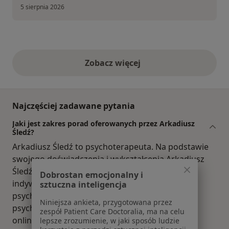
5 sierpnia 2026
Zobacz więcej
opinie powyżej
Najczęściej zadawane pytania
Jaki jest zakres porad oferowanych przez Arkadiusz
Śledź?
Arkadiusz Śledź to psychoterapeuta. Na podstawie
swojego doświadczenia i wykształcenia Arkadiusz
Śledź oferuje usługi takie jak: psychoterapia
Dobrostan emocjonalny i
indywidualna, psychoterapia par i małżeństw,
sztuczna inteligencja
psychoterapia studenci, Psychoterapia,
Niniejsza ankieta, przygotowana przez
psychoterapia par, psychoterapia indywidualna
zespół Patient Care Doctoralia, ma na celu
online.
lepsze zrozumienie, w jaki sposób ludzie