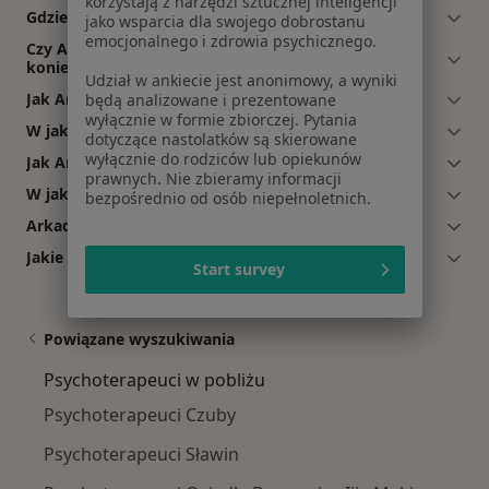
korzystają z narzędzi sztucznej inteligencji
Gdzie Arkadiusz Śledź ma swój gabinet?
jako wsparcia dla swojego dobrostanu
emocjonalnego i zdrowia psychicznego.
Czy Arkadiusz Śledź przyjmuje online, bez
konieczności pojawiania się w placówce?
Udział w ankiecie jest anonimowy, a wyniki
Jak Arkadiusz Śledź akceptuje płatności po wizycie?
będą analizowane i prezentowane
wyłącznie w formie zbiorczej. Pytania
W jakich językach konsultuje Arkadiusz Śledź?
dotyczące nastolatków są skierowane
wyłącznie do rodziców lub opiekunów
Jak Arkadiusz Śledź umawia wizyty?
prawnych. Nie zbieramy informacji
W jakich godzinach przyjmuje Arkadiusz Śledź?
bezpośrednio od osób niepełnoletnich.
Arkadiusz Śledź: co mówią pacjenci?
Jakie ubezpieczenia akceptuje Arkadiusz Śledź?
Start survey
Powiązane wyszukiwania
Psychoterapeuci w pobliżu
Psychoterapeuci Czuby
Psychoterapeuci Sławin