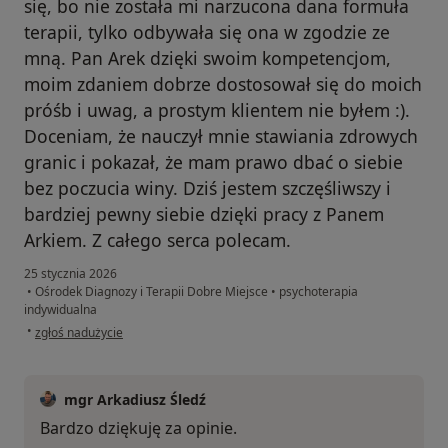
się, bo nie została mi narzucona dana formuła
terapii, tylko odbywała się ona w zgodzie ze
mną. Pan Arek dzięki swoim kompetencjom,
moim zdaniem dobrze dostosował się do moich
próśb i uwag, a prostym klientem nie byłem :).
Doceniam, że nauczył mnie stawiania zdrowych
granic i pokazał, że mam prawo dbać o siebie
bez poczucia winy. Dziś jestem szczęśliwszy i
bardziej pewny siebie dzięki pracy z Panem
Arkiem. Z całego serca polecam.
25 stycznia 2026
•
Ośrodek Diagnozy i Terapii Dobre Miejsce
•
psychoterapia
indywidualna
w opinii użytkownika Marek K
•
zgłoś nadużycie
mgr Arkadiusz Śledź
Bardzo dziękuję za opinie.