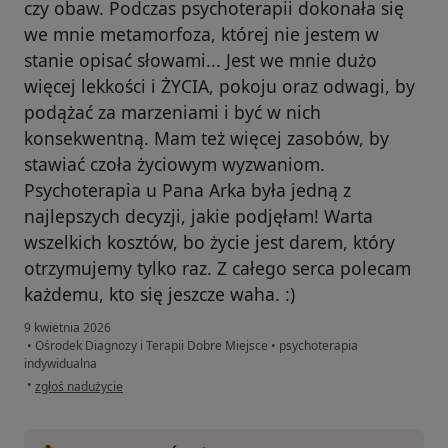
czy obaw. Podczas psychoterapii dokonała się
we mnie metamorfoza, której nie jestem w
stanie opisać słowami... Jest we mnie dużo
więcej lekkości i ŻYCIA, pokoju oraz odwagi, by
podążać za marzeniami i być w nich
konsekwentną. Mam też więcej zasobów, by
stawiać czoła życiowym wyzwaniom.
Psychoterapia u Pana Arka była jedną z
najlepszych decyzji, jakie podjęłam! Warta
wszelkich kosztów, bo życie jest darem, który
otrzymujemy tylko raz. Z całego serca polecam
każdemu, kto się jeszcze waha. :)
9 kwietnia 2026
•
Ośrodek Diagnozy i Terapii Dobre Miejsce
•
psychoterapia
indywidualna
w opinii użytkownika Kasia
•
zgłoś nadużycie