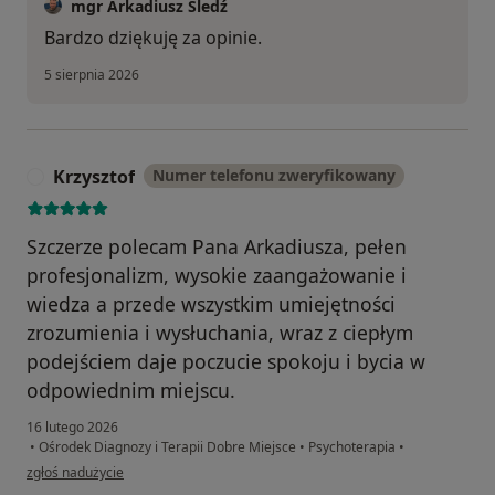
mgr Arkadiusz Śledź
Bardzo dziękuję za opinie.
5 sierpnia 2026
Krzysztof
Numer telefonu zweryfikowany
K
Szczerze polecam Pana Arkadiusza, pełen
profesjonalizm, wysokie zaangażowanie i
wiedza a przede wszystkim umiejętności
zrozumienia i wysłuchania, wraz z ciepłym
podejściem daje poczucie spokoju i bycia w
odpowiednim miejscu.
16 lutego 2026
•
Ośrodek Diagnozy i Terapii Dobre Miejsce
•
Psychoterapia
•
w opinii użytkownika Krzysztof
zgłoś nadużycie