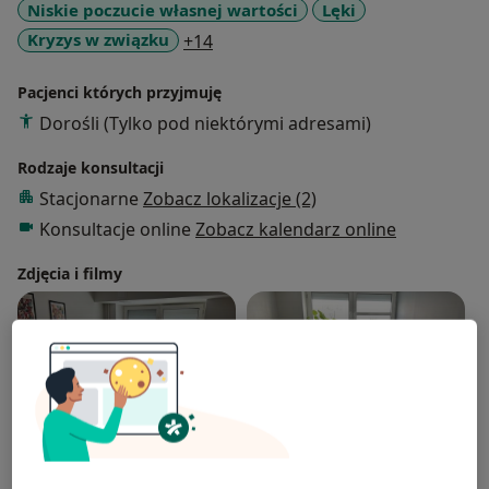
Niskie poczucie własnej wartości
Lęki
a11y_sr_more_diseases
Kryzys w związku
+14
Pacjenci których przyjmuję
Dorośli (Tylko pod niektórymi adresami)
Rodzaje konsultacji
Stacjonarne
Zobacz lokalizacje (2)
Konsultacje online
Zobacz kalendarz online
Zdjęcia i filmy
Zobacz galerię (3)