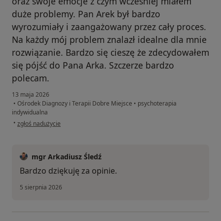
oraz swoje emocje z czym wcześniej miałem
duże problemy. Pan Arek był bardzo
wyrozumiały i zaangażowany przez cały proces.
Na każdy mój problem znalazł idealne dla mnie
rozwiązanie. Bardzo się cieszę że zdecydowałem
się pójść do Pana Arka. Szczerze bardzo
polecam.
13 maja 2026
•
Ośrodek Diagnozy i Terapii Dobre Miejsce
•
psychoterapia
indywidualna
w opinii użytkownika Kacper
•
zgłoś nadużycie
mgr Arkadiusz Śledź
Bardzo dziękuję za opinie.
5 sierpnia 2026