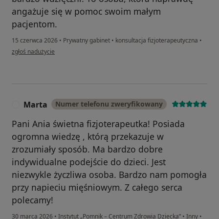
angażuje się w pomoc swoim małym
pacjentom.
15 czerwca 2026
•
Prywatny gabinet
•
konsultacja fizjoterapeutyczna
•
w opinii użytkownika Marta O
zgłoś nadużycie
Marta
Numer telefonu zweryfikowany
M
Pani Ania świetna fizjoterapeutka! Posiada
ogromna wiedzę , którą przekazuje w
zrozumiały sposób. Ma bardzo dobre
indywidualne podejście do dzieci. Jest
niezwykle życzliwa osoba. Bardzo nam pomogła
przy napieciu mięśniowym. Z całego serca
polecamy!
30 marca 2026
•
Instytut „Pomnik – Centrum Zdrowia Dziecka”
•
Inny
•