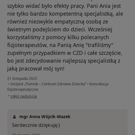
szybko widać było efekty pracy. Pani Ania jest
nie tylko bardzo kompetentną specjalistką, ale
również niezwykle empatyczną osobą ze
świetnym podejściem do dzieci. Wcześniej
korzystaliśmy z pomocy kilku polecanych
fizjoterapeutów, na Panią Anię "trafiliśmy"
zupełnym przypadkiem w CZD i całe szczęście,
bo jest zdecydowanie najlepszą specjalistką z
jaką pracował mój syn!
21 listopada 2025
•
Instytut „Pomnik – Centrum Zdrowia Dziecka”
•
konsultacja
fizjoterapeutyczna
w opinii użytkownika Agnieszka P.
•
zgłoś nadużycie
mgr Anna Wójcik-Mazek
Serdecznie dziękuję:)