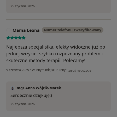
25 stycznia 2026
Mama Leona
Numer telefonu zweryfikowany
M
Najlepsza specjalistka, efekty widoczne już po
jednej wizycie, szybko rozpoznany problem i
skuteczne metody terapii. Polecamy!
w opinii użytkownika Mama Leon
9 czerwca 2025
•
W innym miejscu
•
Inny
•
zgłoś nadużycie
mgr Anna Wójcik-Mazek
Serdecznie dziękuję:)
25 stycznia 2026