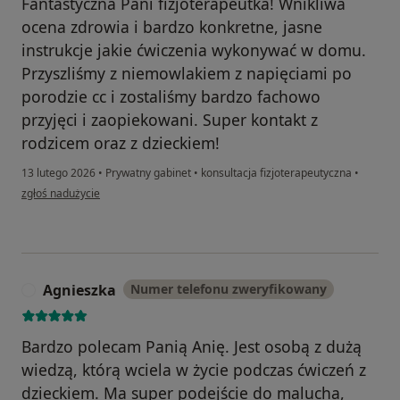
Fantastyczna Pani fizjoterapeutka! Wnikliwa
ocena zdrowia i bardzo konkretne, jasne
instrukcje jakie ćwiczenia wykonywać w domu.
Przyszliśmy z niemowlakiem z napięciami po
porodzie cc i zostaliśmy bardzo fachowo
przyjęci i zaopiekowani. Super kontakt z
rodzicem oraz z dzieckiem!
13 lutego 2026
•
Prywatny gabinet
•
konsultacja fizjoterapeutyczna
•
w opinii użytkownika Kamila S
zgłoś nadużycie
Agnieszka
Numer telefonu zweryfikowany
A
Bardzo polecam Panią Anię. Jest osobą z dużą
wiedzą, którą wciela w życie podczas ćwiczeń z
dzieckiem. Ma super podejście do malucha,