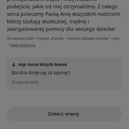
podejście, jakie od niej otrzymaliśmy. Z całego
serca polecamy Panią Anię wszystkim rodzicom,
którzy szukają skutecznej, mądrej i
zaangażowanej pomocy dla swojego dziecka!
26 kwietnia 2025
•
Instytut „Pomnik – Centrum Zdrowia Dziecka”
•
Inny
w opinii użytkownika Mama Frania
•
zgłoś nadużycie
mgr Anna Wójcik-Mazek
Bardzo dziękuję za opinię:)
25 stycznia 2026
Zobacz więcej
opinie powyżej