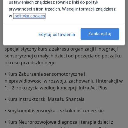
ustawieniach znajdziesz również linki do polityk
• Certyfikowana terapeutka metody FITS -
prywatności stron trzecich. Więcej informacji znajdziesz
Kompleksowej diagnostyki i terapii wad postawy oraz
w
polityka cookies
skolioz
• Kurs Zoga Movement w terapii niemowląt
Zaakceptuj
Edytuj ustawienia
• Kurs Sensory Babies master class course –
specjalistyczny kurs z zakresu organizacji i integracji
sensorycznej u małych dzieci od poczęcia do początku
okresu przedszkolnego
• Kurs Zaburzenia sensomotoryczne i
nieprawidłowości w rozwoju, zachowaniu i interakcji w
1. i 2. roku życia według koncepcji Intra Act Plus
• Kurs instruktorski Masażu Shantala
• Smykomultisensoryka – szkolenie trenerskie
• Kurs Neurorozwojowa diagnoza i terapia dzieci z