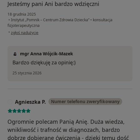
Jesteśmy pani Ani bardzo wdzięczni
18 grudnia 2025
•
Instytut „Pomnik – Centrum Zdrowia Dziecka”
•
konsultacja
fizjoterapeutyczna
w opinii użytkownika Magda
•
zgłoś nadużycie
mgr Anna Wójcik-Mazek
Bardzo dziękuję za opinię:)
25 stycznia 2026
Agnieszka P.
Numer telefonu zweryfikowany
A
Ogromnie polecam Panią Anię. Duża wiedza,
wnikliwość i trafność w diagnozach, bardzo
dobrze dobierane ćwiczenia - dzięki temu dość