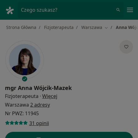
Me
Czego szukasz?
Strona Główna
Fizjoterapeuta
Warszawa
Anna Wójc
Zmień miasto
mgr
Anna Wójcik-Mazek
O specjalizacjach
Fizjoterapeuta
·
Więcej
Warszawa
2 adresy
Nr PWZ: 11945
31 opinii