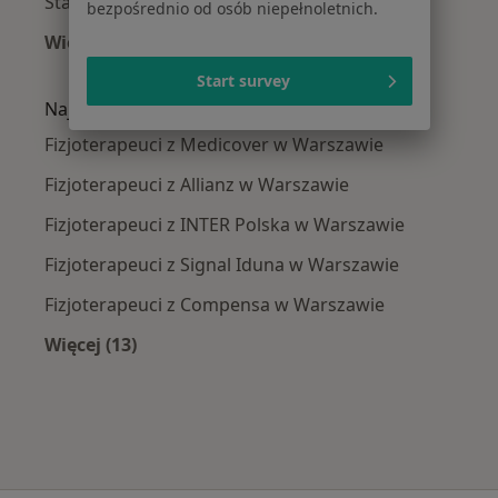
Stany pooperacyjne w Warszawie
bezpośrednio od osób niepełnoletnich.
Więcej (15)
Więcej w kategorii: Najczęście leczone chorob
Start survey
Najpopularniejsze ubezpieczenia
Fizjoterapeuci z Medicover w Warszawie
Fizjoterapeuci z Allianz w Warszawie
Fizjoterapeuci z INTER Polska w Warszawie
Fizjoterapeuci z Signal Iduna w Warszawie
Fizjoterapeuci z Compensa w Warszawie
Więcej (13)
Więcej w kategorii: Najpopularniejsze ubezpi