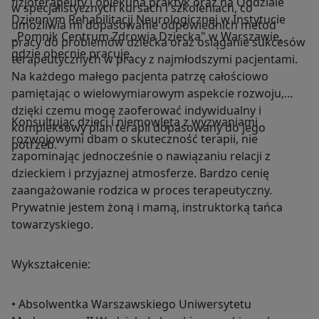
fizjoterapeuty i opiekuna praktyk oraz na Oddziale
w specjalistycznych kursach i szkoleniach, co
Dziennym Rehabilitacji Neurologicznej w Instytucie
umożliwia mi dopasowanie odpowiednich metod
,,Pomnik Centrum Zdrowia Dziecka" w Warszawie,
pracy do problemów dziecka oraz osiąganie sukcesów
gdzie obecnie pracuję.
terapeutycznych w pracy z najmłodszymi pacjentami.
Na każdego małego pacjenta patrzę całościowo
pamiętając o wielowymiarowym aspekcie rozwoju,
dzięki czemu mogę zaoferować indywidualny i
Konsultując dzieci i niemowlęta z wyzwaniami
kompleksowy plan terapii dopasowany do jego
rozwojowymi dbam o skuteczność terapii, nie
potrzeb.
zapominając jednocześnie o nawiązaniu relacji z
dzieckiem i przyjaznej atmosferze. Bardzo cenię
zaangażowanie rodzica w proces terapeutyczny.
Prywatnie jestem żoną i mamą, instruktorką tańca
towarzyskiego.
Wykształcenie:
• Absolwentka Warszawskiego Uniwersytetu