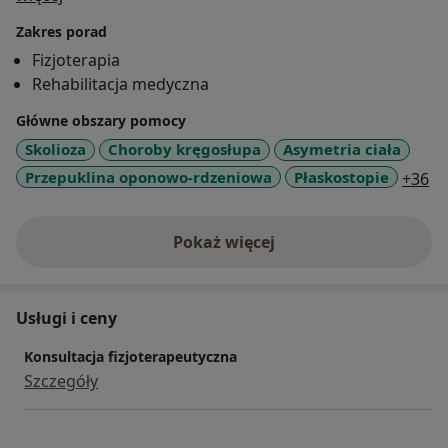
Zakres porad
Fizjoterapia
Rehabilitacja medyczna
Główne obszary pomocy
Skolioza
Choroby kręgosłupa
Asymetria ciała
a1
Przepuklina oponowo-rdzeniowa
Płaskostopie
+36
Pokaż więcej
o doświadczeniu
Usługi i ceny
Konsultacja fizjoterapeutyczna
Szczegóły