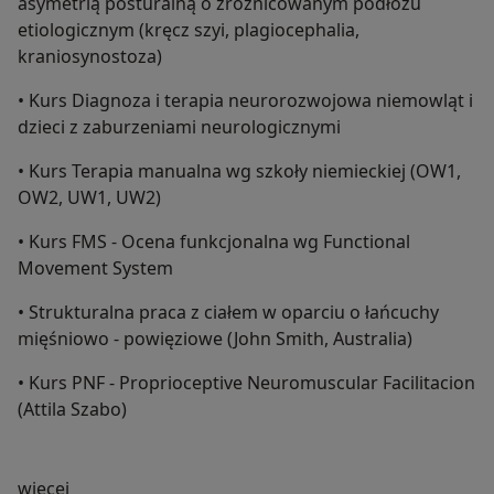
asymetrią posturalną o zróżnicowanym podłożu
etiologicznym (kręcz szyi, plagiocephalia,
kraniosynostoza)
• Kurs Diagnoza i terapia neurorozwojowa niemowląt i
dzieci z zaburzeniami neurologicznymi
• Kurs Terapia manualna wg szkoły niemieckiej (OW1,
OW2, UW1, UW2)
• Kurs FMS - Ocena funkcjonalna wg Functional
Movement System
• Strukturalna praca z ciałem w oparciu o łańcuchy
mięśniowo - powięziowe (John Smith, Australia)
• Kurs PNF - Proprioceptive Neuromuscular Facilitacion
(Attila Szabo)
O mnie
więcej