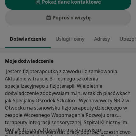
Pokaż dane kontaktowe
Poproś o wizytę
Doświadczenie
Usługi i ceny
Adresy
Ubezpi
Moje doświadczenie
Jestem fizjoterapeutką z zawodu i z zamiłowania.
Aktualnie w trakcie 3 - letniego szkolenia
specjalizacyjnego z fizjoterapii. Wieloletnie
doświadczenie zdobywałam m.in. w takich placówkach
jak Specjalny Ośrodek Szkolno - Wychowawczy NR 2 w
Otwocku na stanowisku fizjoterapeuty dziecięcego w
zespole Wczesnego Wspomagania Rozwoju oraz
terapeuty integracji sensorycznej, Szpital Kliniczny im.
Prof. A. Grucy w Otwocku - na stanowisku
Stale poszerzam warsztat pracy poprzez uczestnictwo