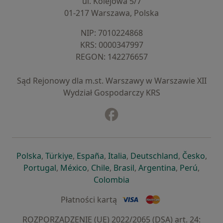
ul. Kolejowa 5/7
01-217 Warszawa, Polska
NIP: ⁠7010224868
KRS: ⁠0000347997
REGON: ⁠142276657
Sąd Rejonowy dla m.st. Warszawy w Warszawie XII
Wydział Gospodarczy KRS
Facebook
otwiera się w nowej karcie
otwiera się w nowej karcie
otwiera się w nowej karcie
otwiera się w nowej karcie
otwiera się w nowej karci
otwiera się
otwi
Polska
,
Türkiye
,
España
,
Italia
,
Deutschland
,
Česko
,
otwiera się w nowej karcie
otwiera się w nowej karcie
otwiera się w nowej karcie
otwiera się w nowej kar
otwiera się 
otwier
Portugal
,
México
,
Chile
,
Brasil
,
Argentina
,
Perú
,
otwiera się w nowej karc
Colombia
Płatności kartą
ROZPORZĄDZENIE (UE) 2022/2065 (DSA) art. 24: