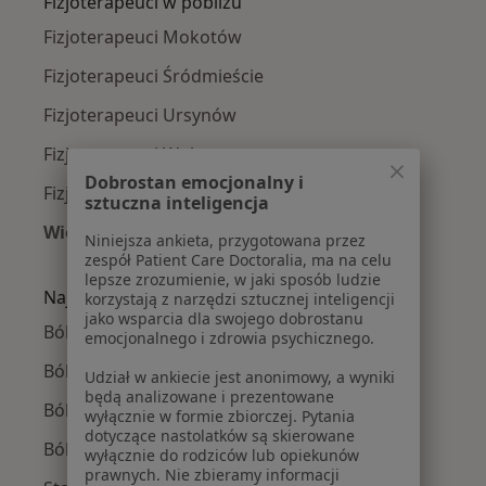
Fizjoterapeuci w pobliżu
Fizjoterapeuci Mokotów
Fizjoterapeuci Śródmieście
Fizjoterapeuci Ursynów
Fizjoterapeuci Wola
Dobrostan emocjonalny i
Fizjoterapeuci Ochota
sztuczna inteligencja
Więcej (14)
Niniejsza ankieta, przygotowana przez
Więcej w kategorii: Fizjoterapeuci w pobliżu
zespół Patient Care Doctoralia, ma na celu
lepsze zrozumienie, w jaki sposób ludzie
Najczęście leczone choroby
korzystają z narzędzi sztucznej inteligencji
jako wsparcia dla swojego dobrostanu
Bóle kręgosłupa w Warszawie
emocjonalnego i zdrowia psychicznego.
Ból kolana w Warszawie
Udział w ankiecie jest anonimowy, a wyniki
będą analizowane i prezentowane
Ból barku w Warszawie
wyłącznie w formie zbiorczej. Pytania
dotyczące nastolatków są skierowane
Ból biodra w Warszawie
wyłącznie do rodziców lub opiekunów
prawnych. Nie zbieramy informacji