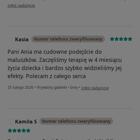
w opinii użytkownika Marta
zgłoś nadużycie
Kasia
Numer telefonu zweryfikowany
K
Pani Ania ma cudowne podejście do
maluszków. Zaczęliśmy terapię w 4 miesiącu
życia dziecka i bardzo szybko widzieliśmy jej
efekty. Polecam z całego serca
w opinii użytkownika Kasia
25 lutego 2026
•
Prywatny gabinet
•
Inny
•
zgłoś nadużycie
Kamila S
Numer telefonu zweryfikowany
K