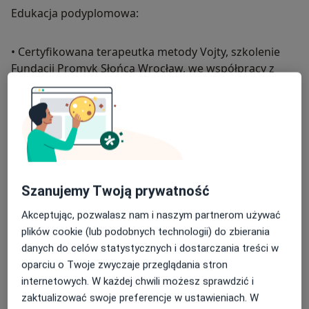
Edukacja podyplomowa:
• Certyfikowana terapeutka metody Vojty, szkolenie
Fundacji Promyk Słońca Wrocław, we współpracy z
Internationale Vojta Gesellschaf
• Dyplomowana terapeutka metody NDT Bobath i
Bobath Baby
• Certyfikowana terapeutka Integracji Sensorycznej wg
ASI®
Szanujemy Twoją prywatność
• Kurs M2 i M3 wg CLASI uprawniający do używania
Akceptując, pozwalasz nam i naszym partnerom używać
nowego, międzynarodowego testu EASI - Evaluation in
plików cookie (lub podobnych technologii) do zbierania
Ayres Sensory Integration
danych do celów statystycznych i dostarczania treści w
• Certyfikowana terapeutka Trójwymiarowej
oparciu o Twoje zwyczaje przeglądania stron
Manualnej Terapii Stóp na podstawach
internetowych. W każdej chwili możesz sprawdzić i
neurofizjologicznych wg Barbary Zukunft - Huber
zaktualizować swoje preferencje w ustawieniach. W