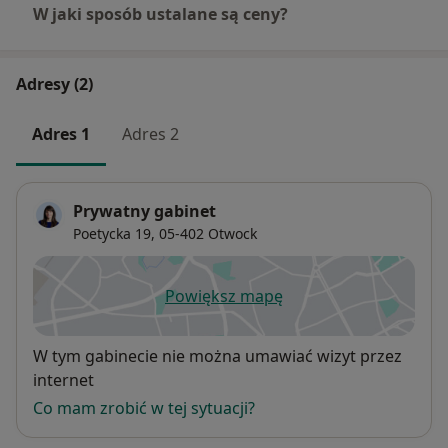
W jaki sposób ustalane są ceny?
Adresy (2)
Adres 1
Adres 2
Prywatny gabinet
Poetycka 19,
05-402
Otwock
Powiększ mapę
otwiera się w nowej karcie
Dostępność
W tym gabinecie nie można umawiać wizyt przez
internet
Co mam zrobić w tej sytuacji?