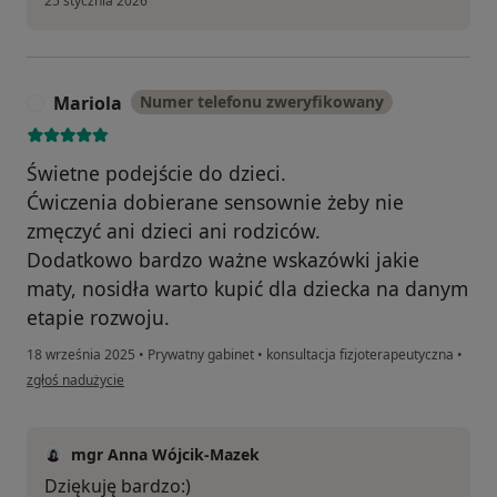
25 stycznia 2026
Mariola
Numer telefonu zweryfikowany
M
Świetne podejście do dzieci.
Ćwiczenia dobierane sensownie żeby nie
zmęczyć ani dzieci ani rodziców.
Dodatkowo bardzo ważne wskazówki jakie
maty, nosidła warto kupić dla dziecka na danym
etapie rozwoju.
18 września 2025
•
Prywatny gabinet
•
konsultacja fizjoterapeutyczna
•
w opinii użytkownika Mariola
zgłoś nadużycie
mgr Anna Wójcik-Mazek
Dziękuję bardzo:)