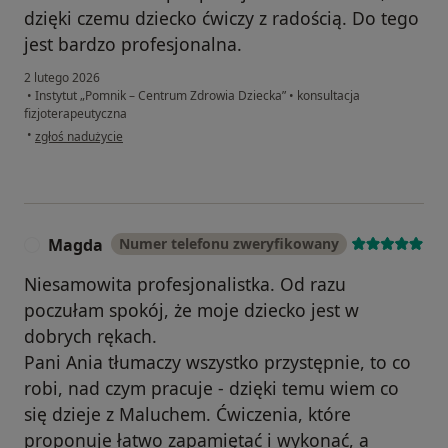
dzięki czemu dziecko ćwiczy z radością. Do tego
jest bardzo profesjonalna.
2 lutego 2026
•
Instytut „Pomnik – Centrum Zdrowia Dziecka”
•
konsultacja
fizjoterapeutyczna
w opinii użytkownika Agnieszka
•
zgłoś nadużycie
Magda
Numer telefonu zweryfikowany
M
Niesamowita profesjonalistka. Od razu
poczułam spokój, że moje dziecko jest w
dobrych rękach.
Pani Ania tłumaczy wszystko przystępnie, to co
robi, nad czym pracuje - dzięki temu wiem co
się dzieje z Maluchem. Ćwiczenia, które
proponuje łatwo zapamiętać i wykonać, a