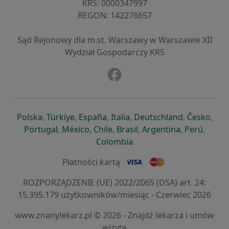
KRS: ⁠0000347997
REGON: ⁠142276657
Sąd Rejonowy dla m.st. Warszawy w Warszawie XII
Wydział Gospodarczy KRS
Facebook
otwiera się w nowej karcie
otwiera się w nowej karcie
otwiera się w nowej karcie
otwiera się w nowej karcie
otwiera się w nowej karci
otwiera się
otwi
Polska
,
Türkiye
,
España
,
Italia
,
Deutschland
,
Česko
,
otwiera się w nowej karcie
otwiera się w nowej karcie
otwiera się w nowej karcie
otwiera się w nowej kar
otwiera się 
otwier
Portugal
,
México
,
Chile
,
Brasil
,
Argentina
,
Perú
,
otwiera się w nowej karc
Colombia
Płatności kartą
ROZPORZĄDZENIE (UE) 2022/2065 (DSA) art. 24:
15.395.179 użytkowników/miesiąc - Czerwiec 2026
www.znanylekarz.pl © 2026 - Znajdź lekarza i umów
wizytę