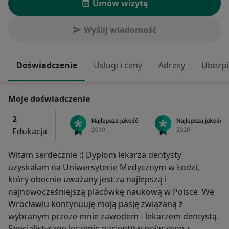
Umów wizytę
Wyślij wiadomość
Doświadczenie
Usługi i ceny
Adresy
Ubezpi
Moje doświadczenie
2
Edukacja
Witam serdecznie :) Dyplom lekarza dentysty
uzyskałam na Uniwersytecie Medycznym w Łodzi,
który obecnie uważany jest za najlepszą i
najnowocześniejszą placówkę naukową w Polsce. We
Wrocławiu kontynuuję moją pasję związaną z
wybranym przeze mnie zawodem - lekarzem dentystą.
Specjalistyczne leczenie pacjentów połączone z