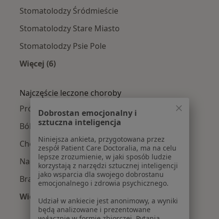
Stomatolodzy Śródmieście
Stomatolodzy Stare Miasto
Stomatolodzy Psie Pole
Więcej (6)
Więcej w kategorii: Stomatolodzy w pobliżu
Najczęście leczone choroby
Próchnica w Wrocławiu
Dobrostan emocjonalny i
sztuczna inteligencja
Ból zęba w Wrocławiu
Niniejsza ankieta, przygotowana przez
Choroby miazgi w Wrocławiu
zespół Patient Care Doctoralia, ma na celu
lepsze zrozumienie, w jaki sposób ludzie
Nadwrażliwość zębów w Wrocławiu
korzystają z narzędzi sztucznej inteligencji
jako wsparcia dla swojego dobrostanu
Braki zębowe w Wrocławiu
emocjonalnego i zdrowia psychicznego.
Więcej (15)
Udział w ankiecie jest anonimowy, a wyniki
Więcej w kategorii: Najczęście leczone chorob
będą analizowane i prezentowane
wyłącznie w formie zbiorczej. Pytania