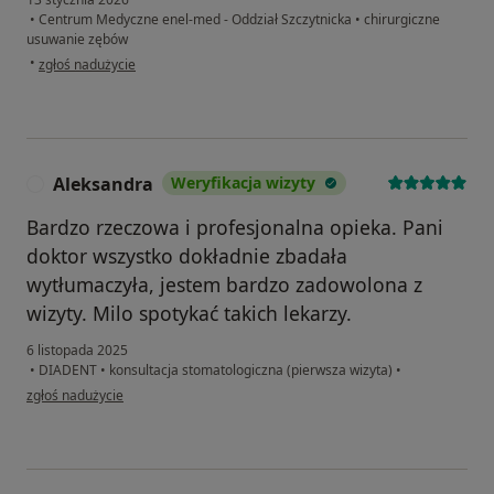
•
Centrum Medyczne enel-med - Oddział Szczytnicka
•
chirurgiczne
usuwanie zębów
w opinii użytkownika O.Katsal
•
zgłoś nadużycie
Aleksandra
Weryfikacja wizyty
A
Bardzo rzeczowa i profesjonalna opieka. Pani
doktor wszystko dokładnie zbadała
wytłumaczyła, jestem bardzo zadowolona z
wizyty. Milo spotykać takich lekarzy.
6 listopada 2025
•
DIADENT
•
konsultacja stomatologiczna (pierwsza wizyta)
•
w opinii użytkownika Aleksandra
zgłoś nadużycie