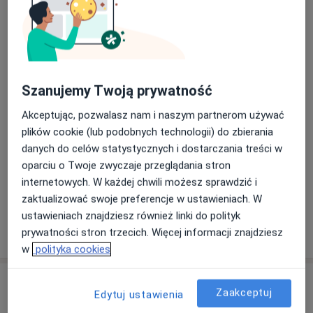
Scaling + fluoryzacja
Umów wizytę
Od 250 zł
Szczegóły
Regeneracyjne wybielanie zębów
Umów wizytę
1 500 zł
Szczegóły
Szanujemy Twoją prywatność
Akceptując, pozwalasz nam i naszym partnerom używać
Przykrycie pośrednie miazgi
plików cookie (lub podobnych technologii) do zbierania
(zawiera wypełnienie ostateczne)
Umów wizytę
danych do celów statystycznych i dostarczania treści w
Szczegóły
oparciu o Twoje zwyczaje przeglądania stron
internetowych. W każdej chwili możesz sprawdzić i
+ 104 usługi
zaktualizować swoje preferencje w ustawieniach. W
ustawieniach znajdziesz również linki do polityk
W jaki sposób ustalane są ceny?
prywatności stron trzecich. Więcej informacji znajdziesz
w
polityka cookies
Adresy (2)
Zaakceptuj
Edytuj ustawienia