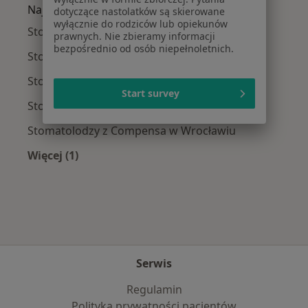
Najpopularniejsze ubezpieczenia
dotyczące nastolatków są skierowane
wyłącznie do rodziców lub opiekunów
Stomatolodzy z Allianz w Wrocławiu
prawnych. Nie zbieramy informacji
bezpośrednio od osób niepełnoletnich.
Stomatolodzy z NFZ w Wrocławiu
Stomatolodzy z Medicover w Wrocławiu
Start survey
Stomatolodzy z INTER Polska w Wrocławiu
Stomatolodzy z Compensa w Wrocławiu
Więcej (1)
Więcej w kategorii: Najpopularniejsze ubezpie
Serwis
Regulamin
Polityka prywatności pacjentów