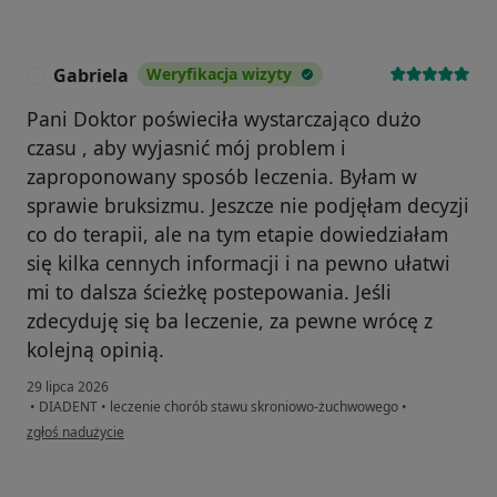
Gabriela
Weryfikacja wizyty
G
Pani Doktor poświeciła wystarczająco dużo
czasu , aby wyjasnić mój problem i
zaproponowany sposób leczenia. Byłam w
sprawie bruksizmu. Jeszcze nie podjęłam decyzji
co do terapii, ale na tym etapie dowiedziałam
się kilka cennych informacji i na pewno ułatwi
mi to dalsza ścieżkę postepowania. Jeśli
zdecyduję się ba leczenie, za pewne wrócę z
kolejną opinią.
29 lipca 2026
•
DIADENT
•
leczenie chorób stawu skroniowo-żuchwowego
•
w opinii użytkownika Gabriela
zgłoś nadużycie