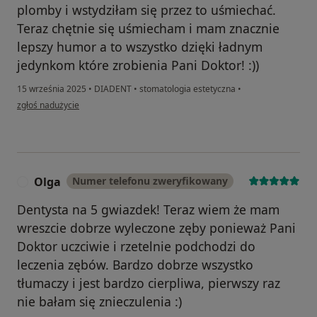
plomby i wstydziłam się przez to uśmiechać.
Teraz chętnie się uśmiecham i mam znacznie
lepszy humor a to wszystko dzięki ładnym
jedynkom które zrobienia Pani Doktor! :))
15 września 2025
•
DIADENT
•
stomatologia estetyczna
•
w opinii użytkownika DD
zgłoś nadużycie
Olga
Numer telefonu zweryfikowany
O
Dentysta na 5 gwiazdek! Teraz wiem że mam
wreszcie dobrze wyleczone zęby ponieważ Pani
Doktor uczciwie i rzetelnie podchodzi do
leczenia zębów. Bardzo dobrze wszystko
tłumaczy i jest bardzo cierpliwa, pierwszy raz
nie bałam się znieczulenia :)