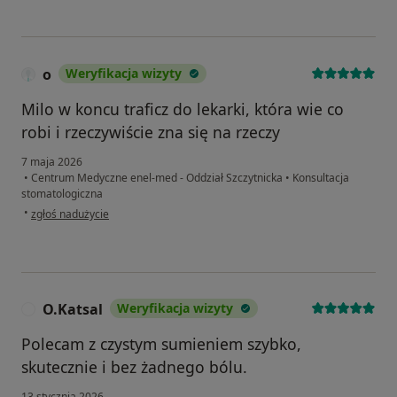
o
Weryfikacja wizyty
Milo w koncu traficz do lekarki, która wie co
robi i rzeczywiście zna się na rzeczy
7 maja 2026
•
Centrum Medyczne enel-med - Oddział Szczytnicka
•
Konsultacja
stomatologiczna
w opinii użytkownika o
•
zgłoś nadużycie
O.Katsal
Weryfikacja wizyty
O
Polecam z czystym sumieniem szybko,
skutecznie i bez żadnego bólu.
13 stycznia 2026