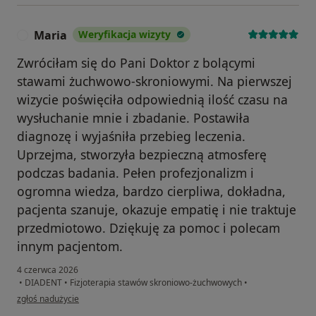
Maria
Weryfikacja wizyty
M
Zwróciłam się do Pani Doktor z bolącymi
stawami żuchwowo-skroniowymi. Na pierwszej
wizycie poświęciła odpowiednią ilość czasu na
wysłuchanie mnie i zbadanie. Postawiła
diagnozę i wyjaśniła przebieg leczenia.
Uprzejma, stworzyła bezpieczną atmosferę
podczas badania. Pełen profezjonalizm i
ogromna wiedza, bardzo cierpliwa, dokładna,
pacjenta szanuje, okazuje empatię i nie traktuje
przedmiotowo. Dziękuję za pomoc i polecam
innym pacjentom.
4 czerwca 2026
•
DIADENT
•
Fizjoterapia stawów skroniowo-żuchwowych
•
w opinii użytkownika Maria
zgłoś nadużycie