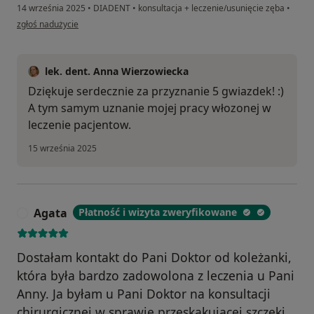
14 września 2025
•
DIADENT
•
konsultacja + leczenie/usunięcie zęba
•
w opinii użytkownika Olga
zgłoś nadużycie
lek. dent. Anna Wierzowiecka
Dziękuje serdecznie za przyznanie 5 gwiazdek! :)
A tym samym uznanie mojej pracy włozonej w
leczenie pacjentow.
15 września 2025
Agata
Płatność i wizyta zweryfikowane
A
Dostałam kontakt do Pani Doktor od koleżanki,
która była bardzo zadowolona z leczenia u Pani
Anny. Ja byłam u Pani Doktor na konsultacji
chirurgicznej w sprawie przeskakującej szczęki.