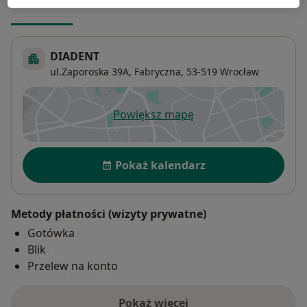
Adres 1
Adres 2
DIADENT
ul.Zaporoska 39A,
Fabryczna
, 53-519
Wrocław
Powiększ mapę
otwiera się w nowej karcie
Dostępność
Pokaż kalendarz
Metody płatności (wizyty prywatne)
Gotówka
Blik
Przelew na konto
Pokaż więcej