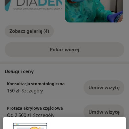
Zobacz galerię (4)
Pokaż więcej
o doświadczeniu
Usługi i ceny
Konsultacja stomatologiczna
Umów wizytę
150 zł
Szczegóły
Proteza akrylowa częściowa
Umów wizytę
Od 2 500 zł
Szczegóły