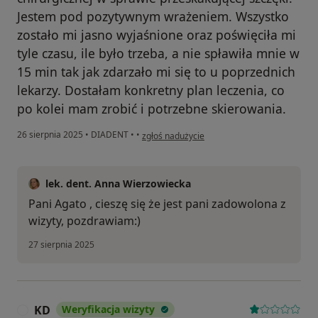
Jestem pod pozytywnym wrażeniem. Wszystko
zostało mi jasno wyjaśnione oraz poświęciła mi
tyle czasu, ile było trzeba, a nie spławiła mnie w
15 min tak jak zdarzało mi się to u poprzednich
lekarzy. Dostałam konkretny plan leczenia, co
po kolei mam zrobić i potrzebne skierowania.
w opinii użytkownika Agata
26 sierpnia 2025
•
DIADENT
•
•
zgłoś nadużycie
lek. dent. Anna Wierzowiecka
Pani Agato , cieszę się że jest pani zadowolona z
wizyty, pozdrawiam:)
27 sierpnia 2025
KD
Weryfikacja wizyty
K