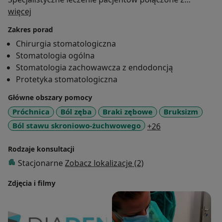
O mnie
wysoko estetyczną pracą manualną jest tym, co daje
więcej
mi satysfakcję z wykonywanego zawodu. W myśl
Zakres porad
maksymy: "Człowiek, który stoi w miejscu, to człowiek
Chirurgia stomatologiczna
który się cofa" , stale podnoszę swoje kwalifikacje
Stomatologia ogólna
biorąc udział w konferencjach i szkoleniach
Stomatologia zachowawcza z endodoncją
stomatologicznych ze szczególnym uwzględnieniem
Protetyka stomatologiczna
fizjologii stawu skroniowo-żuchwowego oraz funkcji
zwarciowych.
Główne obszary pomocy
Próchnica
Ból zęba
Braki zębowe
Bruksizm
a11y_sr_more_d
Ból stawu skroniowo-żuchwowego
+26
Rodzaje konsultacji
Stacjonarne
Zobacz lokalizacje (2)
Zdjęcia i filmy