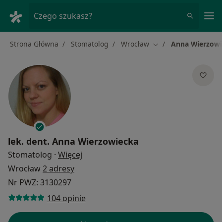
Me
Czego szukasz?
Strona Główna
Stomatolog
Wrocław
Anna Wierzow
Zmień miasto
lek. dent.
Anna Wierzowiecka
O specjalizacjach
Stomatolog
·
Więcej
Wrocław
2 adresy
Nr PWZ: 3130297
104 opinie