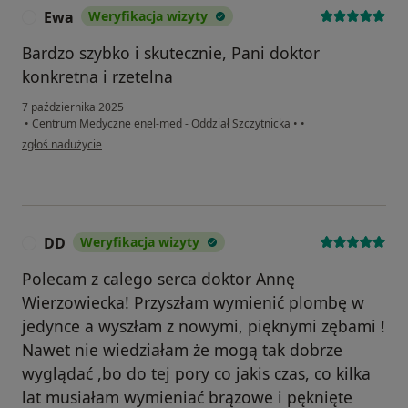
Ewa
Weryfikacja wizyty
E
Bardzo szybko i skutecznie, Pani doktor
konkretna i rzetelna
7 października 2025
•
Centrum Medyczne enel-med - Oddział Szczytnicka
•
•
w opinii użytkownika Ewa
zgłoś nadużycie
DD
Weryfikacja wizyty
D
Polecam z calego serca doktor Annę
Wierzowiecka! Przyszłam wymienić plombę w
jedynce a wyszłam z nowymi, pięknymi zębami !
Nawet nie wiedziałam że mogą tak dobrze
wyglądać ,bo do tej pory co jakis czas, co kilka
lat musiałam wymieniać brązowe i pęknięte