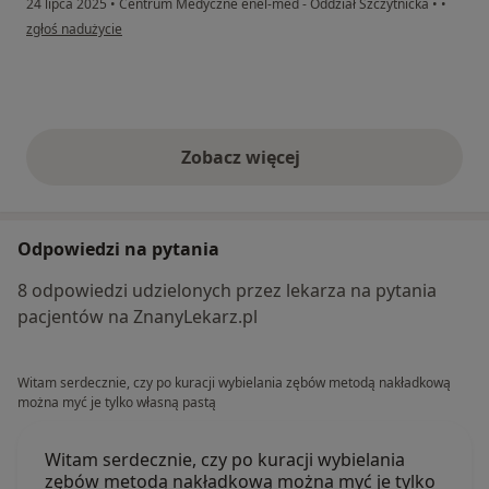
24 lipca 2025
•
Centrum Medyczne enel-med - Oddział Szczytnicka
•
•
w opinii użytkownika KD
zgłoś nadużycie
Zobacz więcej
opinie powyżej
Odpowiedzi na pytania
8 odpowiedzi udzielonych przez lekarza na pytania
pacjentów na ZnanyLekarz.pl
Witam serdecznie, czy po kuracji wybielania zębów metodą nakładkową
można myć je tylko własną pastą
Witam serdecznie, czy po kuracji wybielania
zębów metodą nakładkową można myć je tylko