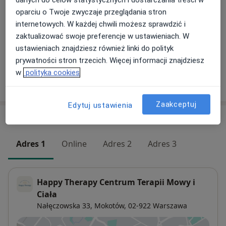
Konsultacja dietetyczna - 2 osoby
oparciu o Twoje zwyczaje przeglądania stron
(pierwsza wizyta)
Umów wizytę
internetowych. W każdej chwili możesz sprawdzić i
300 zł
Szczegóły
zaktualizować swoje preferencje w ustawieniach. W
ustawieniach znajdziesz również linki do polityk
+ 9 usług
prywatności stron trzecich. Więcej informacji znajdziesz
w
polityka cookies
W jaki sposób ustalane są ceny?
Zaakceptuj
Edytuj ustawienia
Adresy (4)
Adres 1
Online
Adres 2
Adres 3
Happy Therapy Centrum Terapii Mowy i
Ciała
Nałęczowska 33,
Mokotów
, 02-922
Warszawa