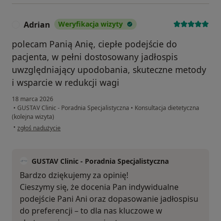
Adrian
Weryfikacja wizyty
A
polecam Panią Anię, ciepłe podejście do
pacjenta, w pełni dostosowany jadłospis
uwzględniający upodobania, skuteczne metody
i wsparcie w redukcji wagi
18 marca 2026
•
GUSTAV Clinic - Poradnia Specjalistyczna
•
Konsultacja dietetyczna
(kolejna wizyta)
w opinii użytkownika Adrian
•
zgłoś nadużycie
GUSTAV Clinic - Poradnia Specjalistyczna
Bardzo dziękujemy za opinię!
Cieszymy się, że docenia Pan indywidualne
podejście Pani Ani oraz dopasowanie jadłospisu
do preferencji – to dla nas kluczowe w