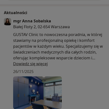
Aktualności
mgr Anna Sobalska
Białej Floty 2, 02-654 Warszawa
GUSTAV Clinic to nowoczesna poradnia, w której
stawiamy na profesjonalną opiekę i komfort
pacjentów w każdym wieku. Specjalizujemy się w
świadczeniach medycznych dla całych rodzin,
oferując kompleksowe wsparcie dzieciom i
dorosłym w ramach konsultacji lekarskich,
Dowiedz się więcej
diagnostyki i terapii.
26/11/2025
W naszej klinice przyjmują doświadczeni lekarze:
ortopedzi, neurolodzy, alergolodzy,
pulmonolodzy, dermatolodzy oraz chirurg
dziecięcy. Pacjentów wspierają również
fizjoterapeuci dziecięcy, neurologopeda (dla