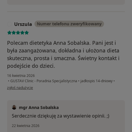
Urszula
Numer telefonu zweryfikowany
U
Polecam dietetyka Anna Sobalska. Pani jest i
była zaangażowana, dokładna i ułożona dieta
skuteczna, prosta i smaczna. Świetny kontakt i
podejście do dzieci.
16 kwietnia 2026
•
GUSTAV Clinic - Poradnia Specjalistyczna
•
jadłospis 14-dniowy
•
w opinii użytkownika Urszula
zgłoś nadużycie
mgr Anna Sobalska
Serdecznie dziękuję za wystawienie opinii. ;)
22 kwietnia 2026