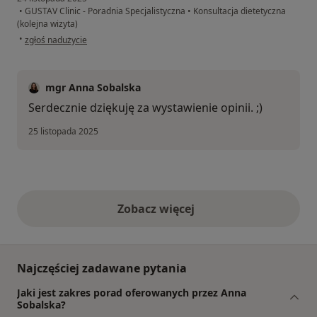
•
GUSTAV Clinic - Poradnia Specjalistyczna
•
Konsultacja dietetyczna
(kolejna wizyta)
w opinii użytkownika Aneta
•
zgłoś nadużycie
mgr Anna Sobalska
Serdecznie dziękuję za wystawienie opinii. ;)
25 listopada 2025
Zobacz więcej
opinie powyżej
Najczęściej zadawane pytania
Jaki jest zakres porad oferowanych przez Anna
Sobalska?