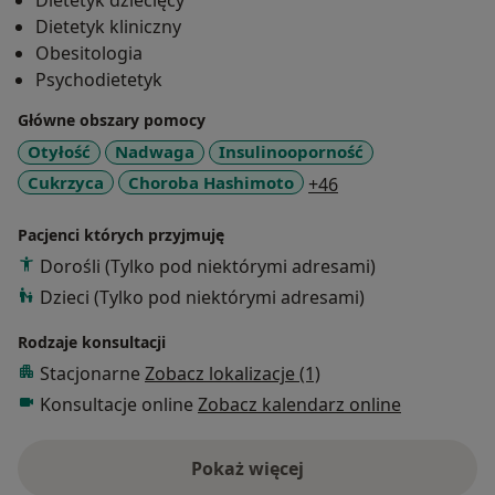
Dietetyk dziecięcy
żywieniowych. Bilansuje jadłospisy dla dzieci,
Dietetyk kliniczny
młodzieży i osób dorosłych. Oferuje wsparcie w
Obesitologia
redukcji masy ciała oraz budowaniu zdrowych
Psychodietetyk
nawyków żywieniowych.
Główne obszary pomocy
Otyłość
Nadwaga
Insulinooporność
a11y_sr_more_dis
Cukrzyca
Choroba Hashimoto
+46
Pacjenci których przyjmuję
Dorośli (Tylko pod niektórymi adresami)
Dzieci (Tylko pod niektórymi adresami)
Rodzaje konsultacji
Stacjonarne
Zobacz lokalizacje (1)
Konsultacje online
Zobacz kalendarz online
Pokaż więcej
o doświadczeniu