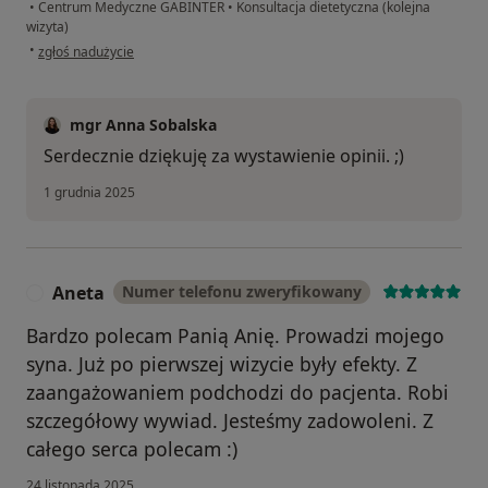
•
Centrum Medyczne GABINTER
•
Konsultacja dietetyczna (kolejna
wizyta)
w opinii użytkownika Agata
•
zgłoś nadużycie
mgr Anna Sobalska
Serdecznie dziękuję za wystawienie opinii. ;)
1 grudnia 2025
Aneta
Numer telefonu zweryfikowany
A
Bardzo polecam Panią Anię. Prowadzi mojego
syna. Już po pierwszej wizycie były efekty. Z
zaangażowaniem podchodzi do pacjenta. Robi
szczegółowy wywiad. Jesteśmy zadowoleni. Z
całego serca polecam :)
24 listopada 2025