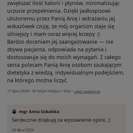
zwiększać ilość kalorii i płynów, minimalizując
uczucie przepełnienia. Dzięki jadłospisowi
ułożonemu przez Panią Anię i wdrażaniu jej
wskazówek czuję, że mój organizm staje się
silniejszy i mam coraz więcej krzepy :)
Bardzo doceniam jej zaangażowanie — nie
zbywa pacjenta, odpowiada na pytania i
dostosowuje się do moich wymagań. Z całego
serca polecam Panią Anię osobom szukającym
dietetyka z wiedzą, indywidualnym podejściem,
na którego można liczyć.
w opinii użytkownika Marlena
17 lipca 2026
•
W innym miejscu
•
Inny
•
zgłoś nadużycie
mgr Anna Sobalska
Serdecznie dziękuję za wystawienie opinii. ;)
24 lipca 2026