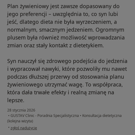
Plan żywieniowy jest zawsze dopasowany do
jego preferencji – uwzględnia to, co syn lubi
jeść, dlatego dieta nie była wyrzeczeniem, a
normalnym, smacznym jedzeniem. Ogromnym
plusem była również możliwość wprowadzania
zmian oraz stały kontakt z dietetykiem.
Syn nauczył się zdrowego podejścia do jedzenia
i wypracował nawyki, które pozwoliły mu nawet
podczas dłuższej przerwy od stosowania planu
żywieniowego utrzymać wagę. To współpraca,
która dała trwałe efekty i realną zmianę na
lepsze.
28 stycznia 2026
•
GUSTAV Clinic - Poradnia Specjalistyczna
•
Konsultacja dietetyczna
(kolejna wizyta)
w opinii użytkownika Monika
•
zgłoś nadużycie