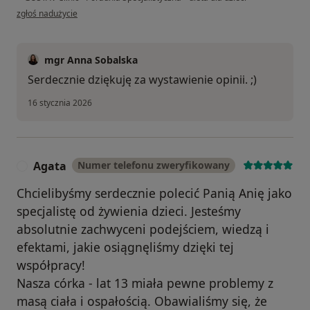
w opinii użytkownika Magda
zgłoś nadużycie
mgr Anna Sobalska
Serdecznie dziękuję za wystawienie opinii. ;)
16 stycznia 2026
Agata
Numer telefonu zweryfikowany
A
Chcielibyśmy serdecznie polecić Panią Anię jako
specjalistę od żywienia dzieci. Jesteśmy
absolutnie zachwyceni podejściem, wiedzą i
efektami, jakie osiągnęliśmy dzięki tej
współpracy!
Nasza córka - lat 13 miała pewne problemy z
masą ciała i ospałością. Obawialiśmy się, że