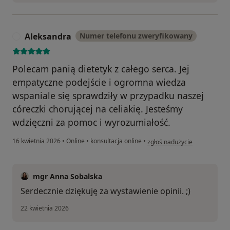
Aleksandra
Numer telefonu zweryfikowany
A
Polecam panią dietetyk z całego serca. Jej
empatyczne podejście i ogromna wiedza
wspaniale się sprawdziły w przypadku naszej
córeczki chorującej na celiakię. Jesteśmy
wdzięczni za pomoc i wyrozumiałość.
w opinii użytkownika Aleksan
16 kwietnia 2026
•
Online
•
konsultacja online
•
zgłoś nadużycie
mgr Anna Sobalska
Serdecznie dziękuję za wystawienie opinii. ;)
22 kwietnia 2026