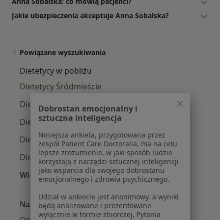
Anna Sobalska: co mówią pacjenci?
Jakie ubezpieczenia akceptuje Anna Sobalska?
Powiązane wyszukiwania
Dietetycy w pobliżu
Dietetycy Śródmieście
Dietetycy Mokotów
Dobrostan emocjonalny i
sztuczna inteligencja
Dietetycy Ursynów
Niniejsza ankieta, przygotowana przez
Dietetycy Wola
zespół Patient Care Doctoralia, ma na celu
lepsze zrozumienie, w jaki sposób ludzie
Dietetycy Praga-Południe
korzystają z narzędzi sztucznej inteligencji
jako wsparcia dla swojego dobrostanu
Więcej (14)
emocjonalnego i zdrowia psychicznego.
Więcej w kategorii: Dietetycy w pobliżu
Udział w ankiecie jest anonimowy, a wyniki
Najczęście leczone choroby
będą analizowane i prezentowane
wyłącznie w formie zbiorczej. Pytania