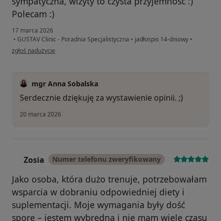
sympatyczna, wizyty to czysta przyjemność :)
Polecam :)
17 marca 2026
•
GUSTAV Clinic - Poradnia Specjalistyczna
•
jadłospis 14-dniowy
•
w opinii użytkownika MB
zgłoś nadużycie
mgr Anna Sobalska
Serdecznie dziękuję za wystawienie opinii. ;)
20 marca 2026
Zosia
Numer telefonu zweryfikowany
Z
Jako osoba, która dużo trenuje, potrzebowałam
wsparcia w dobraniu odpowiedniej diety i
suplementacji. Moje wymagania były dość
spore – jestem wybredna i nie mam wiele czasu