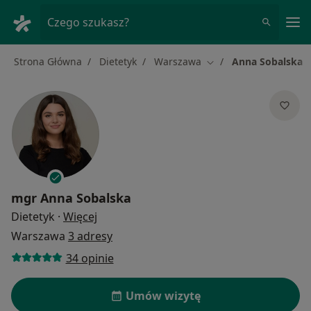
Me
Czego szukasz?
Strona Główna
Dietetyk
Warszawa
Anna Sobalska
Zmień miasto
mgr
Anna Sobalska
O specjalizacjach
Dietetyk
·
Więcej
Warszawa
3 adresy
34 opinie
Umów wizytę