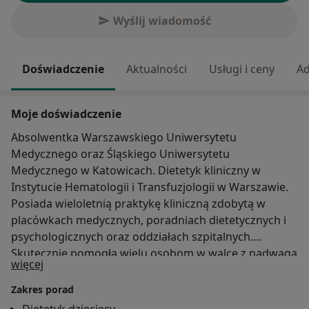
Wyślij wiadomość
Doświadczenie
Aktualności
Usługi i ceny
Ad
Moje doświadczenie
Absolwentka Warszawskiego Uniwersytetu
Medycznego oraz Śląskiego Uniwersytetu
Medycznego w Katowicach. Dietetyk kliniczny w
Instytucie Hematologii i Transfuzjologii w Warszawie.
Posiada wieloletnią praktykę kliniczną zdobytą w
placówkach medycznych, poradniach dietetycznych i
psychologicznych oraz oddziałach szpitalnych.
Skutecznie pomogła wielu osobom w walce z nadwagą
O mnie
więcej
i otyłością. Ma doświadczenie w profilaktyce oraz
leczeniu chorób dietozależnych, onkologicznych,
Zakres porad
nietolerancji i alergii pokarmowych oraz niedoborów