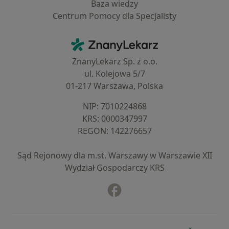
Baza wiedzy
Centrum Pomocy dla Specjalisty
Kontakt
ZnanyLekarz - Strona główna
ZnanyLekarz Sp. z o.o.
ul. Kolejowa 5/7
01-217 Warszawa, Polska
NIP: ⁠7010224868
KRS: ⁠0000347997
REGON: ⁠142276657
Sąd Rejonowy dla m.st. Warszawy w Warszawie XII
Wydział Gospodarczy KRS
Facebook
otwiera się w nowej karcie