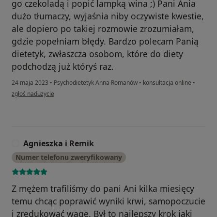
go czekoladą i popić lampką wina ;) Pani Ania
dużo tłumaczy, wyjaśnia niby oczywiste kwestie,
ale dopiero po takiej rozmowie zrozumiałam,
gdzie popełniam błędy. Bardzo polecam Panią
dietetyk, zwłaszcza osobom, które do diety
podchodzą już któryś raz.
24 maja 2023
•
Psychodietetyk Anna Romanów
•
konsultacja online
•
w opinii użytkownika Ola
zgłoś nadużycie
Agnieszka i Remik
A
Numer telefonu zweryfikowany
Z mężem trafiliśmy do pani Ani kilka miesięcy
temu chcąc poprawić wyniki krwi, samopoczucie
i zredukować wagę. Był to najlepszy krok jaki