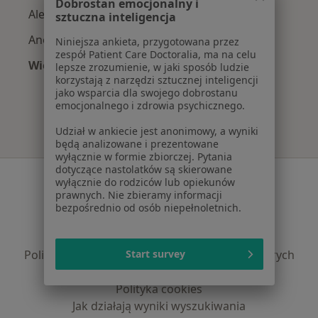
Dobrostan emocjonalny i
Alergia pokarmowa w Kiełczowie
sztuczna inteligencja
Anoreksja w Kiełczowie
Niniejsza ankieta, przygotowana przez
zespół Patient Care Doctoralia, ma na celu
Więcej (14)
lepsze zrozumienie, w jaki sposób ludzie
korzystają z narzędzi sztucznej inteligencji
Więcej w kategorii: Najczęście leczone chorob
jako wsparcia dla swojego dobrostanu
emocjonalnego i zdrowia psychicznego.
Udział w ankiecie jest anonimowy, a wyniki
będą analizowane i prezentowane
wyłącznie w formie zbiorczej. Pytania
dotyczące nastolatków są skierowane
Serwis
wyłącznie do rodziców lub opiekunów
prawnych. Nie zbieramy informacji
Regulamin
bezpośrednio od osób niepełnoletnich.
Polityka prywatności pacjentów
Polityka prywatności profesjonalistów
Polityka prywatności dla profesjonalistów, których
Start survey
dane pozyskaliśmy samodzielnie
Polityka cookies
Jak działają wyniki wyszukiwania