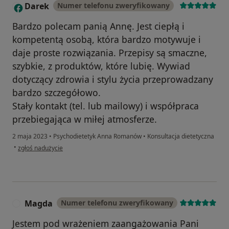
Darek
Numer telefonu zweryfikowany
D
Bardzo polecam panią Annę. Jest ciepłą i
kompetentą osobą, która bardzo motywuje i
daje proste rozwiązania. Przepisy są smaczne,
szybkie, z produktów, które lubię. Wywiad
dotyczący zdrowia i stylu życia przeprowadzany
bardzo szczegółowo.
Stały kontakt (tel. lub mailowy) i współpraca
przebiegająca w miłej atmosferze.
2 maja 2023
•
Psychodietetyk Anna Romanów
•
Konsultacja dietetyczna
w opinii użytkownika Darek
•
zgłoś nadużycie
Magda
Numer telefonu zweryfikowany
M
Jestem pod wrażeniem zaangażowania Pani