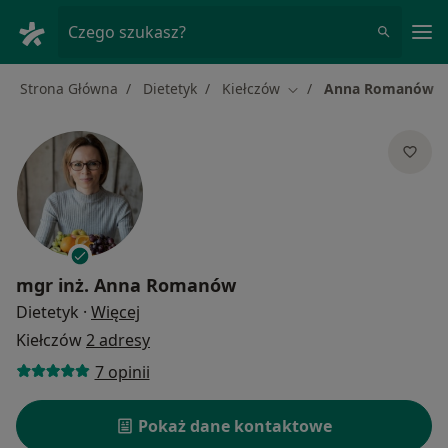
Me
Czego szukasz?
Strona Główna
Dietetyk
Kiełczów
Anna Romanów
Zmień miasto
mgr inż.
Anna Romanów
O specjalizacjach
Dietetyk
·
Więcej
Kiełczów
2 adresy
7 opinii
Pokaż dane kontaktowe