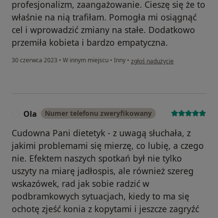
profesjonalizm, zaangażowanie. Cieszę się że to
właśnie na nią trafiłam. Pomogła mi osiągnąć
cel i wprowadzić zmiany na stałe. Dodatkowo
przemiła kobieta i bardzo empatyczna.
w opinii użytkownika Kinga
30 czerwca 2023
•
W innym miejscu
•
Inny
•
zgłoś nadużycie
Ola
Numer telefonu zweryfikowany
O
Cudowna Pani dietetyk - z uwagą słuchała, z
jakimi problemami się mierzę, co lubię, a czego
nie. Efektem naszych spotkań był nie tylko
uszyty na miarę jadłospis, ale również szereg
wskazówek, rad jak sobie radzić w
podbramkowych sytuacjach, kiedy to ma się
ochotę zjeść konia z kopytami i jeszcze zagryźć