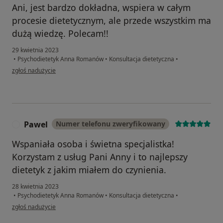
Ani, jest bardzo dokładna, wspiera w całym
procesie dietetycznym, ale przede wszystkim ma
dużą wiedzę. Polecam!!
29 kwietnia 2023
•
Psychodietetyk Anna Romanów
•
Konsultacja dietetyczna
•
w opinii użytkownika Magda
zgłoś nadużycie
Pawel
Numer telefonu zweryfikowany
P
Wspaniała osoba i świetna specjalistka!
Korzystam z usług Pani Anny i to najlepszy
dietetyk z jakim miałem do czynienia.
28 kwietnia 2023
•
Psychodietetyk Anna Romanów
•
Konsultacja dietetyczna
•
w opinii użytkownika Pawel
zgłoś nadużycie