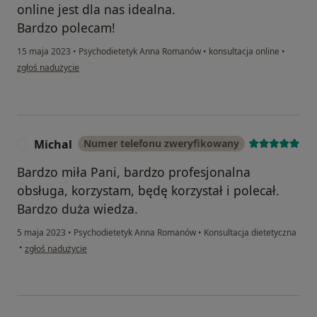
online jest dla nas idealna.
Bardzo polecam!
15 maja 2023
•
Psychodietetyk Anna Romanów
•
konsultacja online
•
w opinii użytkownika Agnieszka i Remik
zgłoś nadużycie
Michal
Numer telefonu zweryfikowany
M
Bardzo miła Pani, bardzo profesjonalna
obsługa, korzystam, będę korzystał i polecał.
Bardzo duża wiedza.
5 maja 2023
•
Psychodietetyk Anna Romanów
•
Konsultacja dietetyczna
w opinii użytkownika Michal
•
zgłoś nadużycie