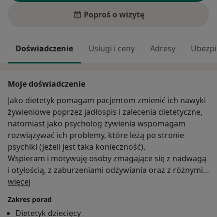
Poproś o wizytę
Doświadczenie
Usługi i ceny
Adresy
Ubezpi
Moje doświadczenie
Jako dietetyk pomagam pacjentom zmienić ich nawyki
żywieniowe poprzez jadłospis i zalecenia dietetyczne,
natomiast jako psycholog żywienia wspomagam
rozwiązywać ich problemy, które leżą po stronie
psychiki (jeżeli jest taka konieczność).
Wspieram i motywuję osoby zmagające się z nadwagą
i otyłością, z zaburzeniami odżywiania oraz z różnymi
O mnie
jednostkami chorobowymi dietozależnych.
więcej
Często można zapobiegać tym chorobom poprzez
Zakres porad
umiejętne działanie profilaktyczne.
Dietetyk dziecięcy
Przekazuję pacjentom, że skuteczność procesu