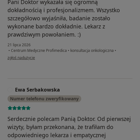
Pani Doktor wykazała się ogromną
dokładnością i profesjonalizmem. Wszystko
szczegółowo wyjaśniła, badanie zostało
wykonane bardzo dokładnie. Lekarz z
prawdziwym powołaniem. :)
21 lipca 2026
•
Centrum Medyczne Profimedica
•
konsultacja onkologiczna
•
w opinii użytkownika Natalia
zgłoś nadużycie
Ewa Serbakowska
E
Numer telefonu zweryfikowany
Serdecznie polecam Panią Doktor. Od pierwszej
wizyty, byłam przekonana, że trafiłam do
odpowiedniego lekarza i empatycznej