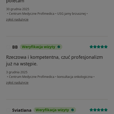
polecam
30 grudnia 2025
•
Centrum Medyczne Profimedica
•
USG jamy brzusznej
•
w opinii użytkownika WZ
zgłoś nadużycie
BB
Weryfikacja wizyty
B
Rzeczowa i kompetentna, czuć profesjonalizm
już na wstępie.
3 grudnia 2025
•
Centrum Medyczne Profimedica
•
konsultacja onkologiczna
•
w opinii użytkownika BB
zgłoś nadużycie
Sviatlana
Weryfikacja wizyty
S