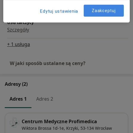
Szczegóły
Zaakceptuj
Edytuj ustawienia
USG tarczycy
Szczegóły
+ 1 usługa
W jaki sposób ustalane są ceny?
Adresy (2)
Adres 1
Adres 2
Centrum Medyczne Profimedica
Wiktora Brossa 1d-1e,
Krzyki
, 53-134
Wrocław