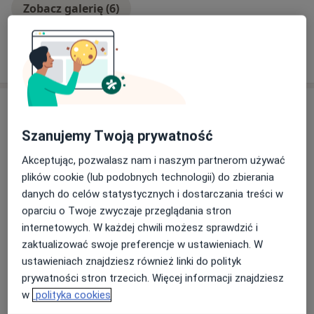
Zobacz galerię (6)
Pokaż więcej
o doświadczeniu
Usługi i ceny
Szanujemy Twoją prywatność
Konsultacja onkologiczna
Umów wizytę
300 zł
Szczegóły
Akceptując, pozwalasz nam i naszym partnerom używać
plików cookie (lub podobnych technologii) do zbierania
danych do celów statystycznych i dostarczania treści w
USG jamy brzusznej
Umów wizytę
oparciu o Twoje zwyczaje przeglądania stron
Od 300 zł
Szczegóły
internetowych. W każdej chwili możesz sprawdzić i
zaktualizować swoje preferencje w ustawieniach. W
USG piersi
ustawieniach znajdziesz również linki do polityk
Umów wizytę
Od 300 zł
Szczegóły
prywatności stron trzecich. Więcej informacji znajdziesz
w
polityka cookies
USG