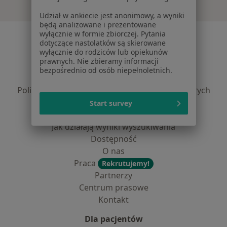
Udział w ankiecie jest anonimowy, a wyniki
będą analizowane i prezentowane
Serwis
wyłącznie w formie zbiorczej. Pytania
dotyczące nastolatków są skierowane
wyłącznie do rodziców lub opiekunów
Regulamin
prawnych. Nie zbieramy informacji
Polityka prywatności pacjentów
bezpośrednio od osób niepełnoletnich.
Polityka prywatności profesjonalistów
Polityka prywatności dla profesjonalistów, których
dane pozyskaliśmy samodzielnie
Start survey
Polityka cookies
Jak działają wyniki wyszukiwania
Dostępność
O nas
Praca
Rekrutujemy!
Partnerzy
Centrum prasowe
Kontakt
Dla pacjentów