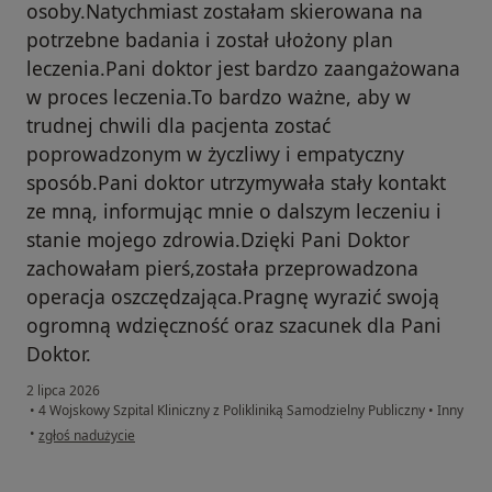
osoby.Natychmiast zostałam skierowana na
potrzebne badania i został ułożony plan
leczenia.Pani doktor jest bardzo zaangażowana
w proces leczenia.To bardzo ważne, aby w
trudnej chwili dla pacjenta zostać
poprowadzonym w życzliwy i empatyczny
sposób.Pani doktor utrzymywała stały kontakt
ze mną, informując mnie o dalszym leczeniu i
stanie mojego zdrowia.Dzięki Pani Doktor
zachowałam pierś,została przeprowadzona
operacja oszczędzająca.Pragnę wyrazić swoją
ogromną wdzięczność oraz szacunek dla Pani
Doktor.
2 lipca 2026
•
4 Wojskowy Szpital Kliniczny z Polikliniką Samodzielny Publiczny
•
Inny
w opinii użytkownika Ewa Serbakowska
•
zgłoś nadużycie