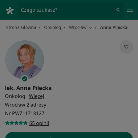
Me
Czego szukasz?
Strona Główna
Onkolog
Wrocław
Anna Pilecka
Zmień miasto
lek.
Anna Pilecka
O specjalizacjach
Onkolog
·
Więcej
Wrocław
2 adresy
Nr PWZ: 1718127
65 opinii