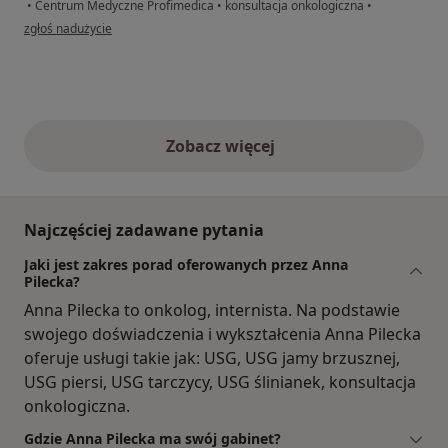
•
Centrum Medyczne Profimedica
•
konsultacja onkologiczna
•
w opinii użytkownika RENATA
zgłoś nadużycie
Zobacz więcej
opinie powyżej
Najczęściej zadawane pytania
Jaki jest zakres porad oferowanych przez Anna
Pilecka?
Anna Pilecka to onkolog, internista. Na podstawie
swojego doświadczenia i wykształcenia Anna Pilecka
oferuje usługi takie jak: USG, USG jamy brzusznej,
USG piersi, USG tarczycy, USG ślinianek, konsultacja
onkologiczna.
Gdzie Anna Pilecka ma swój gabinet?