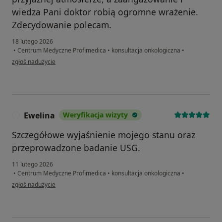
wiedza Pani doktor robią ogromne wrażenie.
Zdecydowanie polecam.
18 lutego 2026
•
Centrum Medyczne Profimedica
•
konsultacja onkologiczna
•
w opinii użytkownika Izydor P.
zgłoś nadużycie
Ewelina
Weryfikacja wizyty
E
Szczegółowe wyjaśnienie mojego stanu oraz
przeprowadzone badanie USG.
11 lutego 2026
•
Centrum Medyczne Profimedica
•
konsultacja onkologiczna
•
w opinii użytkownika Ewelina
zgłoś nadużycie