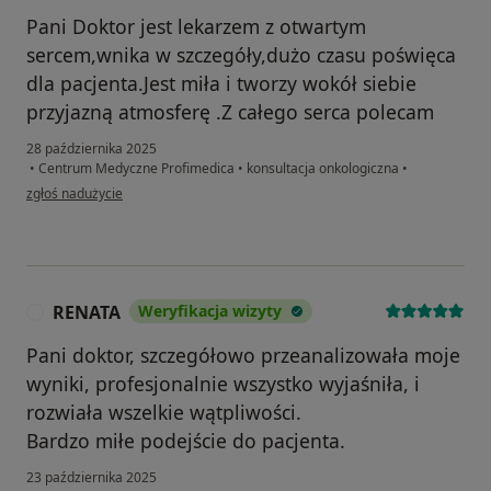
Pani Doktor jest lekarzem z otwartym
sercem,wnika w szczegóły,dużo czasu poświęca
dla pacjenta.Jest miła i tworzy wokół siebie
przyjazną atmosferę .Z całego serca polecam
28 października 2025
•
Centrum Medyczne Profimedica
•
konsultacja onkologiczna
•
w opinii użytkownika Sviatlana
zgłoś nadużycie
RENATA
Weryfikacja wizyty
R
Pani doktor, szczegółowo przeanalizowała moje
wyniki, profesjonalnie wszystko wyjaśniła, i
rozwiała wszelkie wątpliwości.
Bardzo miłe podejście do pacjenta.
23 października 2025