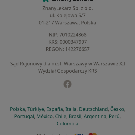
ZnanyLekarz Sp. z o.o.
ul. Kolejowa 5/7
01-217 Warszawa, Polska
NIP: ⁠7010224868
KRS: ⁠0000347997
REGON: ⁠142276657
Sąd Rejonowy dla m.st. Warszawy w Warszawie XII
Wydział Gospodarczy KRS
Facebook
otwiera się w nowej karcie
otwiera się w nowej karcie
otwiera się w nowej karcie
otwiera się w nowej karcie
otwiera się w nowej karci
otwiera się
otwi
Polska
,
Türkiye
,
España
,
Italia
,
Deutschland
,
Česko
,
otwiera się w nowej karcie
otwiera się w nowej karcie
otwiera się w nowej karcie
otwiera się w nowej kar
otwiera się 
otwier
Portugal
,
México
,
Chile
,
Brasil
,
Argentina
,
Perú
,
otwiera się w nowej karc
Colombia