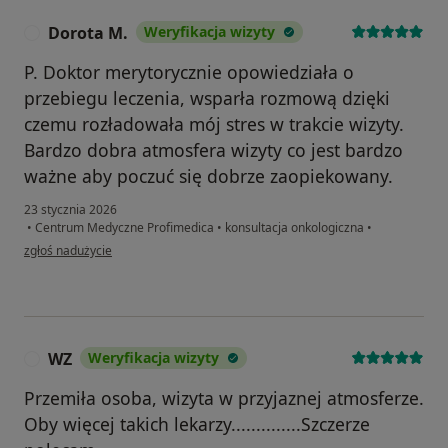
Dorota M.
Weryfikacja wizyty
D
P. Doktor merytorycznie opowiedziała o
przebiegu leczenia, wsparła rozmową dzięki
czemu rozładowała mój stres w trakcie wizyty.
Bardzo dobra atmosfera wizyty co jest bardzo
ważne aby poczuć się dobrze zaopiekowany.
23 stycznia 2026
•
Centrum Medyczne Profimedica
•
konsultacja onkologiczna
•
w opinii użytkownika Dorota M.
zgłoś nadużycie
WZ
Weryfikacja wizyty
W
Przemiła osoba, wizyta w przyjaznej atmosferze.
Oby więcej takich lekarzy..............Szczerze