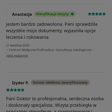
Anastazja
Weryfikacja wizyty
A
Jestem bardzo zadowolona. Pani sprawdziła
wszystkie moje dokumenty, wyjasniła opcje
leczenia i rokowania.
21 kwietnia 2026
•
Centrum Medyczne Profimedica
•
konsultacja onkologiczna
•
w opinii użytkownika Anastazja
zgłoś nadużycie
Izydor P.
Numer telefonu zweryfikowany
I
Pani Doktor to profesjonalna, serdeczna osoba
i doskonały specjalista. Wizyta przebiegła w
przyjaznej atmosferze, a zaangażowanie i