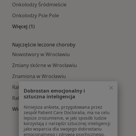
Onkolodzy Śródmieście
Onkolodzy Psie Pole
Więcej (1)
Więcej w kategorii: Onkolodzy w pobliżu
Najczęście leczone choroby
Nowotwory w Wrocławiu
Zmiany skórne w Wrocławiu
Znamiona w Wrocławiu
Rak jelita grubego w Wrocławiu
Dobrostan emocjonalny i
sztuczna inteligencja
Rak piersi w Wrocławiu
Niniejsza ankieta, przygotowana przez
Więcej (15)
zespół Patient Care Doctoralia, ma na celu
Więcej w kategorii: Najczęście leczone chorob
lepsze zrozumienie, w jaki sposób ludzie
korzystają z narzędzi sztucznej inteligencji
jako wsparcia dla swojego dobrostanu
emocjonalnego i zdrowia psychicznego.