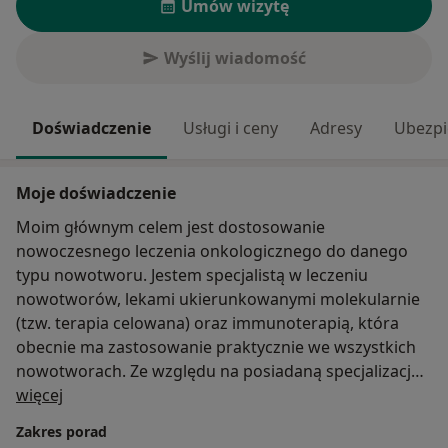
Umów wizytę
Wyślij wiadomość
Doświadczenie
Usługi i ceny
Adresy
Ubezpi
Moje doświadczenie
Moim głównym celem jest dostosowanie
nowoczesnego leczenia onkologicznego do danego
typu nowotworu. Jestem specjalistą w leczeniu
nowotworów, lekami ukierunkowanymi molekularnie
(tzw. terapia celowana) oraz immunoterapią, która
obecnie ma zastosowanie praktycznie we wszystkich
nowotworach. Ze względu na posiadaną specjalizację z
O mnie
chorób wewnętrznych, doskonale radzę sobie z
więcej
leczeniem powikłań, które może wywołać
Zakres porad
immunoterapia jak np. niedoczynność i nadczynność