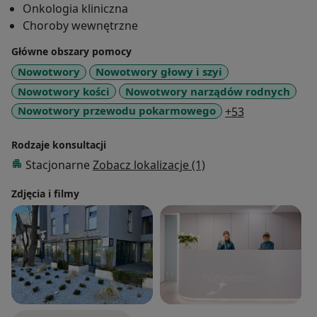
Onkologia kliniczna
tarczycy, autoimmunologiczne zapalenie płuc,
Choroby wewnętrzne
autoimmunologiczne zapalenie wątroby i jelit,
cukrzyca polekowa.
Główne obszary pomocy
W procesie leczenia, współpracuję z lekarzami innych
Nowotwory
Nowotwory głowy i szyi
specjalności- chirurgami, urologami, ginekologami,
Nowotwory kości
Nowotwory narządów rodnych
radioterapeutami.
a11y_sr_more
Nowotwory przewodu pokarmowego
+53
Rodzaje konsultacji
Stacjonarne
Zobacz lokalizacje (1)
Zdjęcia i filmy