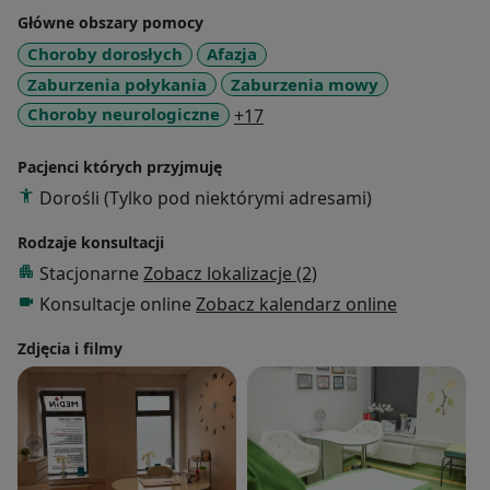
zmianami dźwięku w
Główne obszary pomocy
trakcie mówienia. Udzielę wsparcia pacjentom
Choroby dorosłych
Afazja
laryngektomowanym, z
Zaburzenia połykania
Zaburzenia mowy
przetrwałą mutacją, po operacji tarczycy, przed i po
a11y_sr_more_diseases
Choroby neurologiczne
+17
operacji guzków i
polipów, z zaburzeniami głosu spowodowanymi
Pacjenci których przyjmuję
zmianami hormonalnymi...
Dorośli (Tylko pod niektórymi adresami)
-zaburzeniach głosu i mowy po udarze, w wyniku
chorób neurologicznych,
Rodzaje konsultacji
Stacjonarne
Zobacz lokalizacje (2)
-jąkaniu i giełkocie,
Konsultacje online
Zobacz kalendarz online
-zaburzeniach połykania, chrząkaniu nawykowym,
Zdjęcia i filmy
-przygotowuję pacjentów do założenia aparatu
ortodontycznego,
-wspieram afirmację głosu osób transpłciowych i
niebinarnych.
Poza terapią neurologopedyczną zapraszam