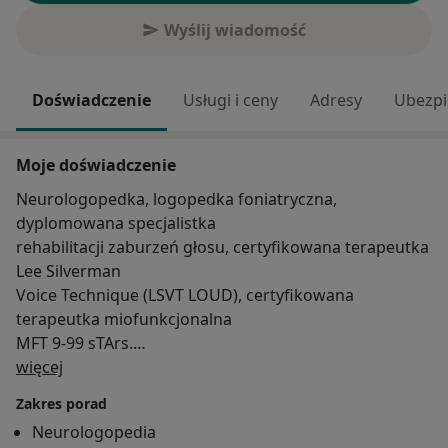
Wyślij wiadomość
Doświadczenie
Usługi i ceny
Adresy
Ubezpi
Moje doświadczenie
Neurologopedka, logopedka foniatryczna,
dyplomowana specjalistka
rehabilitacji zaburzeń głosu, certyfikowana terapeutka
Lee Silverman
Voice Technique (LSVT LOUD), certyfikowana
terapeutka miofunkcjonalna
MFT 9-99 sTArs.
O mnie
więcej
W gabinecie (stacjonarnie i online) pomogę w:
Zakres porad
-zaburzeniach głosu o różnej etiologii.
Neurologopedia
Pomogę z długotrwałą chrypką, bezgłosem, zadyszką,