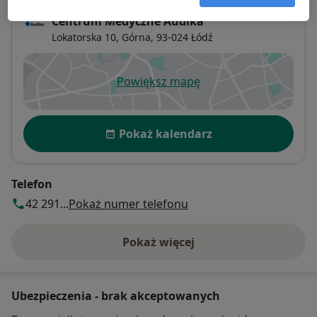
Centrum Medyczne Audika
Lokatorska 10,
Górna
, 93-024
Łódź
Powiększ mapę
otwiera się w nowej karcie
Dostępność
Pokaż kalendarz
Telefon
42 291...
Pokaż numer telefonu
Pokaż więcej
o adresie
Ubezpieczenia - brak akceptowanych