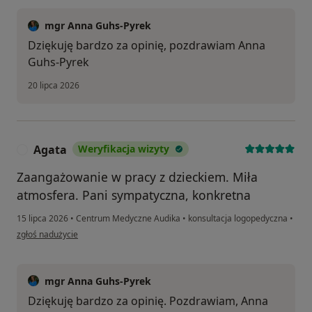
mgr Anna Guhs-Pyrek
Dziękuję bardzo za opinię, pozdrawiam Anna
Guhs-Pyrek
20 lipca 2026
Agata
Weryfikacja wizyty
A
Zaangażowanie w pracy z dzieckiem. Miła
atmosfera. Pani sympatyczna, konkretna
15 lipca 2026
•
Centrum Medyczne Audika
•
konsultacja logopedyczna
•
w opinii użytkownika Agata
zgłoś nadużycie
mgr Anna Guhs-Pyrek
Dziękuję bardzo za opinię. Pozdrawiam, Anna