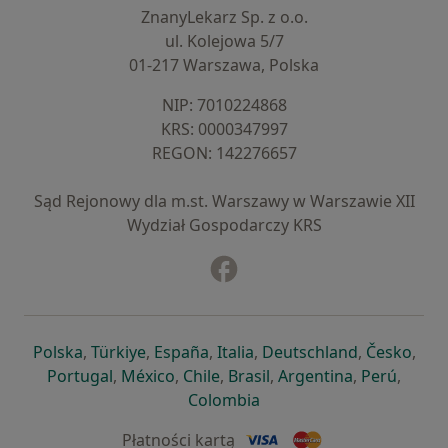
ZnanyLekarz Sp. z o.o.
ul. Kolejowa 5/7
01-217 Warszawa, Polska
NIP: ⁠7010224868
KRS: ⁠0000347997
REGON: ⁠142276657
Sąd Rejonowy dla m.st. Warszawy w Warszawie XII
Wydział Gospodarczy KRS
Facebook
otwiera się w nowej karcie
otwiera się w nowej karcie
otwiera się w nowej karcie
otwiera się w nowej karcie
otwiera się w nowej karci
otwiera się
otwi
Polska
,
Türkiye
,
España
,
Italia
,
Deutschland
,
Česko
,
otwiera się w nowej karcie
otwiera się w nowej karcie
otwiera się w nowej karcie
otwiera się w nowej kar
otwiera się 
otwier
Portugal
,
México
,
Chile
,
Brasil
,
Argentina
,
Perú
,
otwiera się w nowej karc
Colombia
Płatności kartą