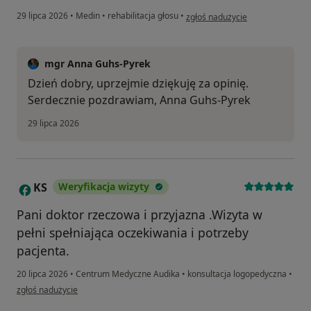
w opinii użytkownika Dorota
29 lipca 2026
•
Medin
•
rehabilitacja głosu
•
zgłoś nadużycie
mgr Anna Guhs-Pyrek
Dzień dobry, uprzejmie dziękuję za opinię.
Serdecznie pozdrawiam, Anna Guhs-Pyrek
29 lipca 2026
KS
Weryfikacja wizyty
K
Pani doktor rzeczowa i przyjazna .Wizyta w
pełni spełniająca oczekiwania i potrzeby
pacjenta.
20 lipca 2026
•
Centrum Medyczne Audika
•
konsultacja logopedyczna
•
w opinii użytkownika KS
zgłoś nadużycie