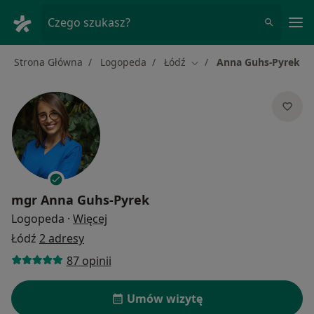
Me
Czego szukasz?
Strona Główna
Logopeda
Łódź
Anna Guhs-Pyrek
Zmień miasto
mgr
Anna Guhs-Pyrek
O specjalizacjach
Logopeda
·
Więcej
Łódź
2 adresy
87 opinii
Umów wizytę