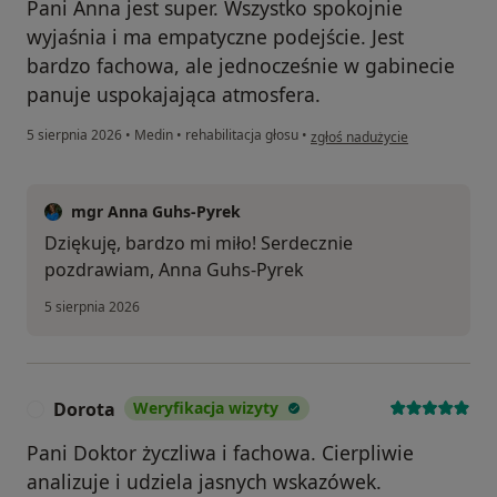
Pani Anna jest super. Wszystko spokojnie
wyjaśnia i ma empatyczne podejście. Jest
bardzo fachowa, ale jednocześnie w gabinecie
panuje uspokajająca atmosfera.
w opinii użytkownika Agnieszk
5 sierpnia 2026
•
Medin
•
rehabilitacja głosu
•
zgłoś nadużycie
mgr Anna Guhs-Pyrek
Dziękuję, bardzo mi miło! Serdecznie
pozdrawiam, Anna Guhs-Pyrek
5 sierpnia 2026
Dorota
Weryfikacja wizyty
D
Pani Doktor życzliwa i fachowa. Cierpliwie
analizuje i udziela jasnych wskazówek.