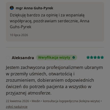
mgr Anna Guhs-Pyrek
Dziękuję bardzo za opinię i za wspaniałą
współpracę, pozdrawiam serdecznie, Anna
Guhs-Pyrek
10 lipca 2026
Aleksandra
Weryfikacja wizyty
A
Jestem zachwycona profesjonalizmem ubranym
w przemiły uśmiech, otwartością i
zrozumieniem, dobieraniem odpowiednich
ćwiczeń do potrzeb pacjenta a wszystko w
przyjaznej atmosferze.
22 kwietnia 2026
•
Medin
•
konsultacja logopedyczna (kolejna wizyta)
•
w opinii użytkownika Aleksandra
zgłoś nadużycie