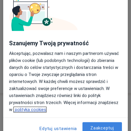
(Akademia Humanistyczno-Ekonomiczna, Uniwersytet
Łódzki)
Elektrostymulacja
-Współzałożycielka i szkoleniowiec Szkoły Zdrowego
Umów wizytę
Od 100 zł
Szczegóły
Głosu
-Członkini Polskiego Towarzystwa Audiologicznego i
Foniatrycznego oraz
Konsultacja logopedyczna (kolejna
wizyta)
Szanujemy Twoją prywatność
Umów wizytę
Polskiego Towarzystwa Rehabilitacji Głosu.
150 zł - 180 zł
Szczegóły
Akceptując, pozwalasz nam i naszym partnerom używać
plików cookie (lub podobnych technologii) do zbierania
+ 11 usług
danych do celów statystycznych i dostarczania treści w
oparciu o Twoje zwyczaje przeglądania stron
internetowych. W każdej chwili możesz sprawdzić i
W jaki sposób ustalane są ceny?
zaktualizować swoje preferencje w ustawieniach. W
ustawieniach znajdziesz również linki do polityk
Adresy (3)
prywatności stron trzecich. Więcej informacji znajdziesz
w
polityka cookies
Adres 1
Adres 2
Online
Zaakceptuj
Edytuj ustawienia