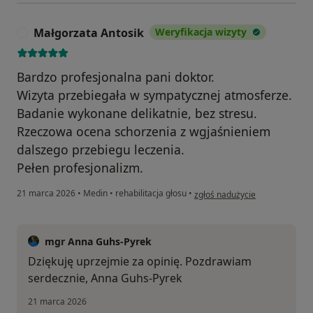
Małgorzata Antosik
Weryfikacja wizyty
M
Bardzo profesjonalna pani doktor.
Wizyta przebiegała w sympatycznej atmosferze.
Badanie wykonane delikatnie, bez stresu.
Rzeczowa ocena schorzenia z wgjaśnieniem
dalszego przebiegu leczenia.
Pełen profesjonalizm.
w opinii użytkownika Małgorza
21 marca 2026
•
Medin
•
rehabilitacja głosu
•
zgłoś nadużycie
mgr Anna Guhs-Pyrek
Dziękuję uprzejmie za opinię. Pozdrawiam
serdecznie, Anna Guhs-Pyrek
21 marca 2026