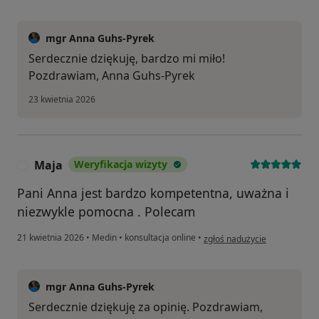
mgr Anna Guhs-Pyrek
Serdecznie dziękuję, bardzo mi miło!
Pozdrawiam, Anna Guhs-Pyrek
23 kwietnia 2026
Maja
Weryfikacja wizyty
M
Pani Anna jest bardzo kompetentna, uważna i
niezwykle pomocna . Polecam
w opinii użytkownika Maja
21 kwietnia 2026
•
Medin
•
konsultacja online
•
zgłoś nadużycie
mgr Anna Guhs-Pyrek
Serdecznie dziękuję za opinię. Pozdrawiam,