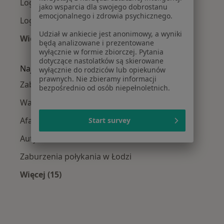
Logopedzi Widzew
jako wsparcia dla swojego dobrostanu
emocjonalnego i zdrowia psychicznego.
Logopedzi Polesie
Udział w ankiecie jest anonimowy, a wyniki
Więcej (1)
będą analizowane i prezentowane
Więcej w kategorii: Logopedzi w pobliżu
wyłącznie w formie zbiorczej. Pytania
dotyczące nastolatków są skierowane
Najczęście leczone choroby
wyłącznie do rodziców lub opiekunów
prawnych. Nie zbieramy informacji
Zaburzenia mowy w Łodzi
bezpośrednio od osób niepełnoletnich.
Wady wymowy w Łodzi
Afazja w Łodzi
Start survey
Autyzm w Łodzi
Zaburzenia połykania w Łodzi
Więcej (15)
Więcej w kategorii: Najczęście leczone chorob