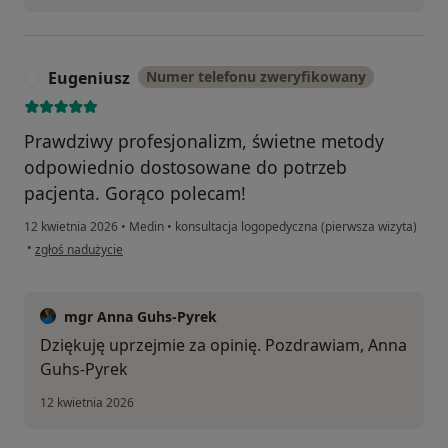
Eugeniusz
Numer telefonu zweryfikowany
E
Prawdziwy profesjonalizm, świetne metody
odpowiednio dostosowane do potrzeb
pacjenta. Gorąco polecam!
12 kwietnia 2026
•
Medin
•
konsultacja logopedyczna (pierwsza wizyta)
w opinii użytkownika Eugeniusz
•
zgłoś nadużycie
mgr Anna Guhs-Pyrek
Dziękuję uprzejmie za opinię. Pozdrawiam, Anna
Guhs-Pyrek
12 kwietnia 2026