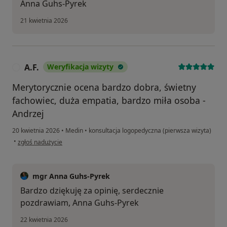
Anna Guhs-Pyrek
21 kwietnia 2026
A.F.
Weryfikacja wizyty
A
Merytorycznie ocena bardzo dobra, świetny
fachowiec, duża empatia, bardzo miła osoba -
Andrzej
20 kwietnia 2026
•
Medin
•
konsultacja logopedyczna (pierwsza wizyta)
w opinii użytkownika A.F.
•
zgłoś nadużycie
mgr Anna Guhs-Pyrek
Bardzo dziękuję za opinię, serdecznie
pozdrawiam, Anna Guhs-Pyrek
22 kwietnia 2026