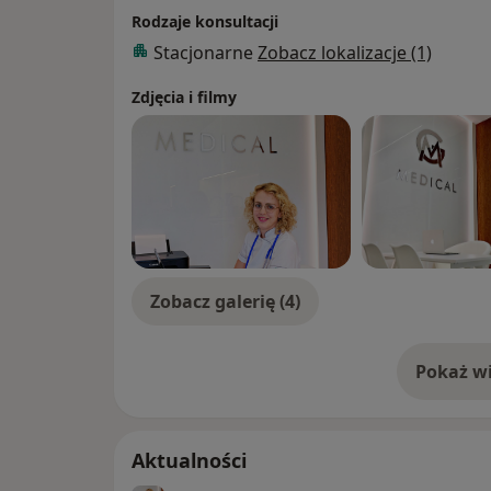
– Nadczynność tarczycy
Rodzaje konsultacji
Stacjonarne
Zobacz lokalizacje (1)
– Niedoczynność tarczycy
Zdjęcia i filmy
– Choroba Gravesa-Basedowa
– Zapalenia tarczycy
– Choroby przytarczyc
– Choroby nadnerczy
Zobacz galerię (4)
– Cukrzyca ciążowa
Pokaż wi
– Zespół policystycznych jajników (PCOS)
o 
– Wole tarczycy
Aktualności
– Choroba Addisona