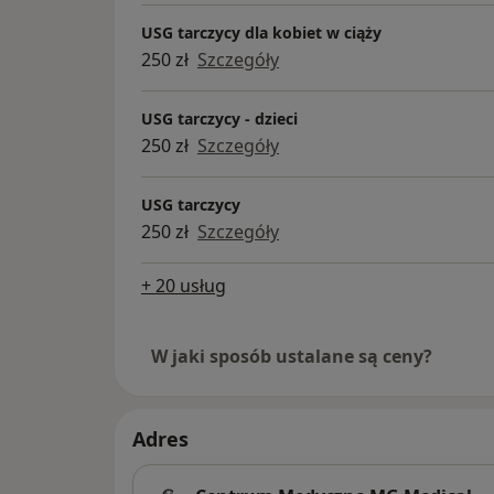
Zapraszamy na wizytę!
– i inne
USG tarczycy dla kobiet w ciąży
Zespół MG Medical
250 zł
Szczegóły
USG tarczycy - dzieci
250 zł
Szczegóły
USG tarczycy
250 zł
Szczegóły
+ 20 usług
W jaki sposób ustalane są ceny?
Adres