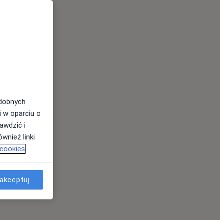
odobnych
i w oparciu o
awdzić i
wnież linki
 cookies
akceptuj