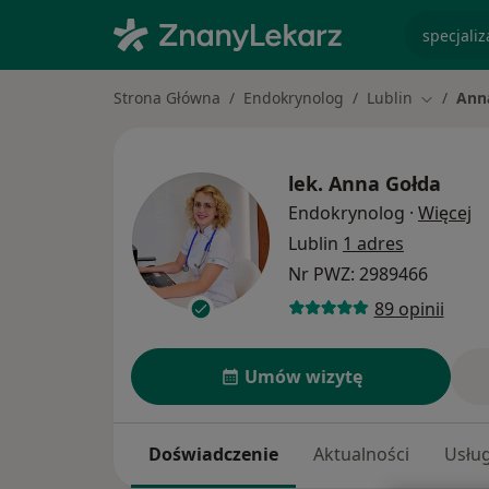
specjaliz
Strona Główna
Endokrynolog
Lublin
Ann
Zmień mi
lek.
Anna Gołda
O 
Endokrynolog
·
Więcej
Lublin
1 adres
Nr PWZ: 2989466
89 opinii
Umów wizytę
Doświadczenie
Aktualności
Usług