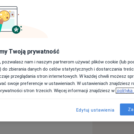
ii. Absolwentka Wydziału Lekarskiego
inkowskiego w Poznaniu. Starszy
z Zakładem Medycyny Nuklearnej w
logicznego, European Network for the
my Twoją prywatność
owany lekarz Polskiego Towarzystwa
, pozwalasz nam i naszym partnerom używać plików cookie (lub p
kwalifikacje zawodowe poprzez udział
) do zbierania danych do celów statystycznych i dostarczania treśc
cjach
zaje przeglądania stron internetowych. W każdej chwili możesz spr
ziennej praktyce zajmuje się
wać swoje preferencje w ustawieniach. W ustawieniach znajdziesz ró
dokrynnego.
prywatności stron trzecich. Więcej informacji znajdziesz w
polityka
ashimoto
Zespół Cushinga
na Gołda oferuje pomoc we wszelkich
a11y_sr_more_diseases
y
+25
k:
Za
Edytuj ustawienia