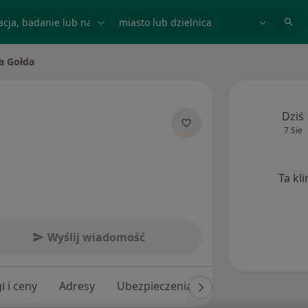
acja, badanie lub nazwisko
miasto lub dzielnica
a Gołda
asto
Dziś
7 Sie
specjalizacjach
Ta kl
Wyślij wiadomość
i i ceny
Adresy
Ubezpieczenia
Opinie (89)