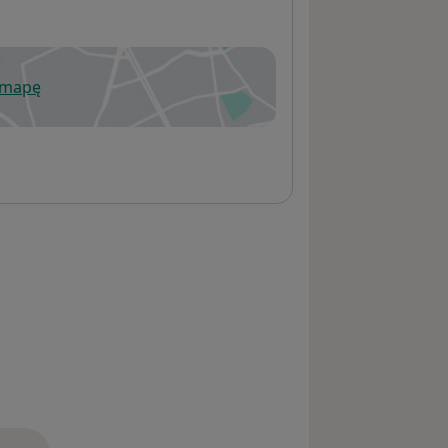
 mapę
wiera się w nowej karcie