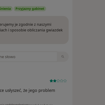
śnienia
Przyjazny gabinet
rujemy je zgodnie z naszymi
iach i sposobie obliczania gwiazdek
ięcej o opiniach
niach
ce usłyszeć, że jego problem
w opinii użytkownika M.
acja endokrynologiczna
•