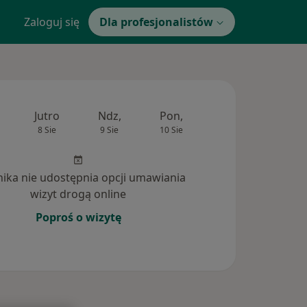
Zaloguj się
Dla profesjonalistów
Jutro
Ndz,
Pon,
Wt,
Śr,
8 Sie
9 Sie
10 Sie
11 Sie
12 Si
inika nie udostępnia opcji umawiania
wizyt drogą online
Poproś o wizytę