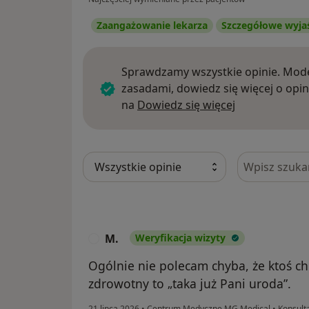
Zaangażowanie lekarza
Szczegółowe wyja
Sprawdzamy wszystkie opinie. Mode
zasadami, dowiedz się więcej o opin
Dowiedz się w
na
Dowiedz się więcej
Szukaj w opi
M.
Weryfikacja wizyty
M
Ogólnie nie polecam chyba, że ktoś ch
zdrowotny to „taka już Pani uroda”.
21 lipca 2026
•
Centrum Medyczne MG Medical
•
Konsult