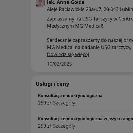
lek. Anna Gołda
Aleje Racławickie 28a/u7, 20-043 Lubli
– Cukrzyca
Zapraszamy na USG Tarczycy w Cent
Medycznym MG Medical!
– Niepowodzenia ciążowe
Serdecznie zapraszamy do naszej prz
– Zaburzenia miesiączkowania
MG Medical na badanie USG tarczycy, 
wykonuje lek. Anna Gołda - specjalista
Dowiedz się więcej
– Choroby przysadki
endokrynologii.
10/02/2025
– Hiperprolaktynemia
Badanie przeprowadzane jest na no
aparacie USG klasy Premium marki Alp
– Otyłość
Usługi i ceny
gwarantuje najwyższą jakość obrazow
Konsultacja endokrynologiczna
precyzję diagnostyczną.
– Insulinooporność
250 zł
Szczegóły
Po każdym badaniu pacjent otrzymuje
– Trądzik
- wynik z dokładnym opisem
Konsultacja endokrynologiczna w języku angie
- dokumentację zdjęciową z Videoprin
250 zł
Szczegóły
– Zaburzenia hormonalne