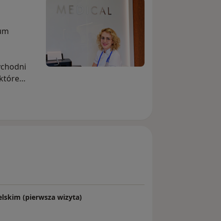
n
rum
ychodni
które
woczesnym
inion, co
ania i
:
lskim (pierwsza wizyta)
tera.