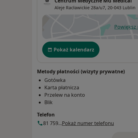
Centrum Medyczne MG Medical
Aleje Racławickie 28a/u7,
20-043
Lublin
Powiększ
ot
Dostępność
Pokaż kalendarz
Metody płatności (wizyty prywatne)
Gotówka
Karta płatnicza
Przelew na konto
Blik
Telefon
81 759...
Pokaż numer telefonu