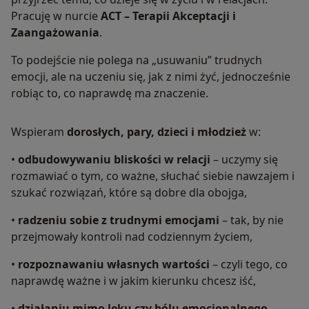
Pracuję w nurcie
ACT – Terapii Akceptacji i
Zaangażowania
.
To podejście nie polega na „usuwaniu” trudnych
emocji, ale na uczeniu się, jak z nimi żyć, jednocześnie
robiąc to, co naprawdę ma znaczenie.
Wspieram
dorosłych, pary, dzieci i młodzież
w:
•
odbudowywaniu bliskości w relacji
– uczymy się
rozmawiać o tym, co ważne, słuchać siebie nawzajem i
szukać rozwiązań, które są dobre dla obojga,
•
radzeniu sobie z trudnymi emocjami
– tak, by nie
przejmowały kontroli nad codziennym życiem,
•
rozpoznawaniu własnych wartości
– czyli tego, co
naprawdę ważne i w jakim kierunku chcesz iść,
•
działaniu mimo lęku czy bólu emocjonalnego
–