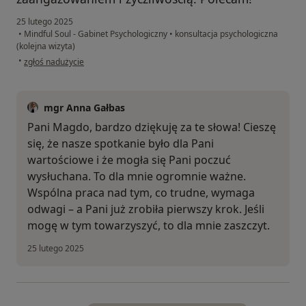
25 lutego 2025
•
Mindful Soul - Gabinet Psychologiczny
•
konsultacja psychologiczna
(kolejna wizyta)
w opinii użytkownika Magdalena
•
zgłoś nadużycie
mgr Anna Gałbas
Pani Magdo, bardzo dziękuję za te słowa! Cieszę
się, że nasze spotkanie było dla Pani
wartościowe i że mogła się Pani poczuć
wysłuchana. To dla mnie ogromnie ważne.
Wspólna praca nad tym, co trudne, wymaga
odwagi – a Pani już zrobiła pierwszy krok. Jeśli
mogę w tym towarzyszyć, to dla mnie zaszczyt.
25 lutego 2025