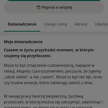
Poproś o wizytę
Doświadczenie
Usługi i ceny
Adresy
Ubezpi
Moje doświadczenie
Czasem w życiu przychodzi moment, w którym
czujemy się przytłoczeni.
Może to być zmęczenie codziennością, napięcie w
relacji, kłopoty z porozumieniem, poczucie, że żyjemy
„obok siebie”, a nie „razem”. Może to być też lęk, stres
czy trudne emocje, które zabierają radość z dnia.
W swojej pracy tworzę bezpieczną, życzliwą
przestrzeń, w której można się zatrzymać, odetchnąć i
przyjrzeć temu, co dzieje się w życiu i w relacjach.