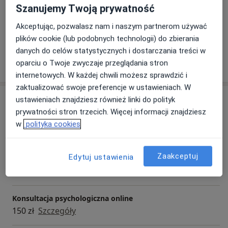
Szanujemy Twoją prywatność
Zespół stresu pourazowego
Bulimia
Akceptując, pozwalasz nam i naszym partnerom używać
a11y_sr_more_diseases
Zaburzenia psychiczne
+23
plików cookie (lub podobnych technologii) do zbierania
danych do celów statystycznych i dostarczania treści w
Pokaż więcej
oparciu o Twoje zwyczaje przeglądania stron
o doświadczeniu
internetowych. W każdej chwili możesz sprawdzić i
zaktualizować swoje preferencje w ustawieniach. W
Usługi i ceny
ustawieniach znajdziesz również linki do polityk
prywatności stron trzecich. Więcej informacji znajdziesz
Konsultacja psychologiczna (pierwsza wizyta)
w
polityka cookies
180 zł
Szczegóły
Zaakceptuj
Edytuj ustawienia
Konsultacja psychologiczna dzieci
150 zł
Szczegóły
Konsultacja psychologiczna online
150 zł
Szczegóły