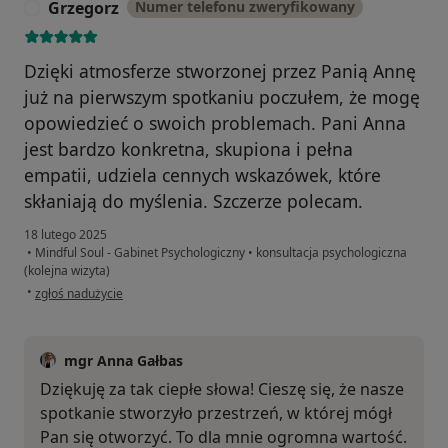
Grzegorz
Numer telefonu zweryfikowany
G
Dzięki atmosferze stworzonej przez Panią Annę
już na pierwszym spotkaniu poczułem, że mogę
opowiedzieć o swoich problemach. Pani Anna
jest bardzo konkretna, skupiona i pełna
empatii, udziela cennych wskazówek, które
skłaniają do myślenia. Szczerze polecam.
18 lutego 2025
•
Mindful Soul - Gabinet Psychologiczny
•
konsultacja psychologiczna
(kolejna wizyta)
w opinii użytkownika Grzegorz
•
zgłoś nadużycie
mgr Anna Gałbas
Dziękuję za tak ciepłe słowa! Cieszę się, że nasze
spotkanie stworzyło przestrzeń, w której mógł
Pan się otworzyć. To dla mnie ogromna wartość.