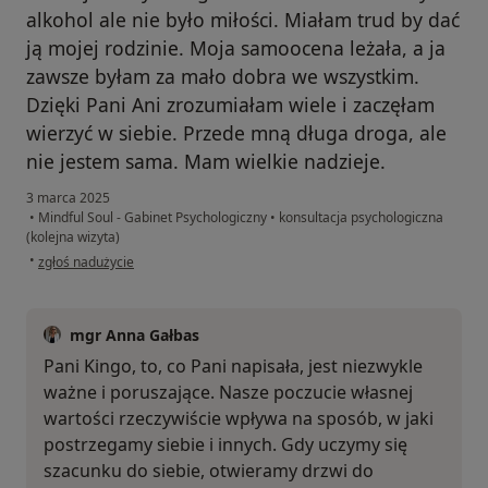
alkohol ale nie było miłości. Miałam trud by dać
ją mojej rodzinie. Moja samoocena leżała, a ja
zawsze byłam za mało dobra we wszystkim.
Dzięki Pani Ani zrozumiałam wiele i zaczęłam
wierzyć w siebie. Przede mną długa droga, ale
nie jestem sama. Mam wielkie nadzieje.
3 marca 2025
•
Mindful Soul - Gabinet Psychologiczny
•
konsultacja psychologiczna
(kolejna wizyta)
w opinii użytkownika Kinga
•
zgłoś nadużycie
mgr Anna Gałbas
Pani Kingo, to, co Pani napisała, jest niezwykle
ważne i poruszające. Nasze poczucie własnej
wartości rzeczywiście wpływa na sposób, w jaki
postrzegamy siebie i innych. Gdy uczymy się
szacunku do siebie, otwieramy drzwi do