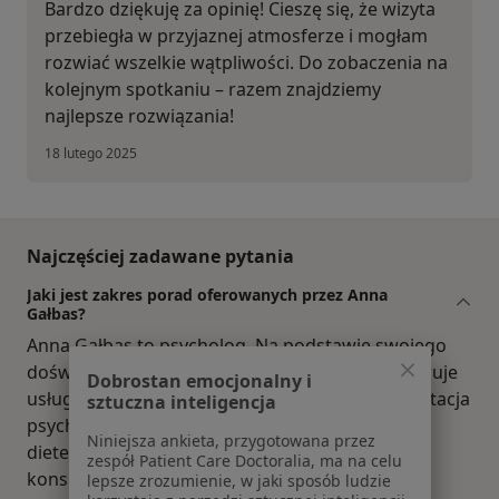
Bardzo dziękuję za opinię! Cieszę się, że wizyta
przebiegła w przyjaznej atmosferze i mogłam
rozwiać wszelkie wątpliwości. Do zobaczenia na
kolejnym spotkaniu – razem znajdziemy
najlepsze rozwiązania!
18 lutego 2025
Najczęściej zadawane pytania
Jaki jest zakres porad oferowanych przez Anna
Gałbas?
Anna Gałbas to psycholog. Na podstawie swojego
doświadczenia i wykształcenia Anna Gałbas oferuje
Dobrostan emocjonalny i
usługi takie jak: badania psychologiczne, konsultacja
sztuczna inteligencja
psychologiczna (pierwsza wizyta), poradnictwo
Niniejsza ankieta, przygotowana przez
dietetyczne, konsultacja psychologiczna dzieci,
zespół Patient Care Doctoralia, ma na celu
konsultacja psychologiczna (kolejna wizyta),
lepsze zrozumienie, w jaki sposób ludzie