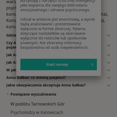
korzystają z narzędzi sztucznej inteligencji
warsztaty psychologiczne, konsultacja
jako wsparcia dla swojego dobrostanu
psychologiczna dla par (pierwsza wizyta),
emocjonalnego i zdrowia psychicznego.
konsultacja psychologiczna dla par (kolejna wizyta),
Udział w ankiecie jest anonimowy, a wyniki
Konsultacja rodzica z dzieckiem (pierwsza wizyta),
będą analizowane i prezentowane
konsultacja online.
wyłącznie w formie zbiorczej. Pytania
dotyczące nastolatków są skierowane
Gdzie Anna Gałbas ma swój gabinet?
wyłącznie do rodziców lub opiekunów
Czy Anna Gałbas przyjmuje online, bez konieczności
prawnych. Nie zbieramy informacji
pojawiania się w placówce?
bezpośrednio od osób niepełnoletnich.
Jak Anna Gałbas akceptuje płatności po wizycie?
Jak Anna Gałbas umawia wizyty?
Start survey
W jakich godzinach przyjmuje Anna Gałbas?
Anna Gałbas: co mówią pacjenci?
Jakie ubezpieczenia akceptuje Anna Gałbas?
Powiązane wyszukiwania
W pobliżu Tarnowskich Gór
Psycholodzy w Katowicach