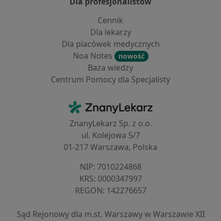
Dla profesjonalistów
Cennik
Dla lekarzy
Dla placówek medycznych
Noa Notes
nowość
Baza wiedzy
Centrum Pomocy dla Specjalisty
Kontakt
ZnanyLekarz - Strona główna
ZnanyLekarz Sp. z o.o.
ul. Kolejowa 5/7
01-217 Warszawa, Polska
NIP: ⁠7010224868
KRS: ⁠0000347997
REGON: ⁠142276657
Sąd Rejonowy dla m.st. Warszawy w Warszawie XII