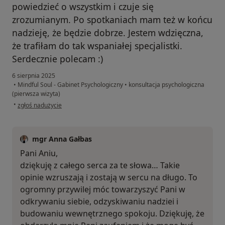
powiedzieć o wszystkim i czuje się
zrozumianym. Po spotkaniach mam też w końcu
nadzieję, że będzie dobrze. Jestem wdzięczna,
że trafiłam do tak wspaniałej specjalistki.
Serdecznie polecam :)
6 sierpnia 2025
•
Mindful Soul - Gabinet Psychologiczny
•
konsultacja psychologiczna
(pierwsza wizyta)
w opinii użytkownika Anna Dewor
•
zgłoś nadużycie
mgr Anna Gałbas
Pani Aniu,
dziękuję z całego serca za te słowa… Takie
opinie wzruszają i zostają w sercu na długo. To
ogromny przywilej móc towarzyszyć Pani w
odkrywaniu siebie, odzyskiwaniu nadziei i
budowaniu wewnętrznego spokoju. Dziękuję, że