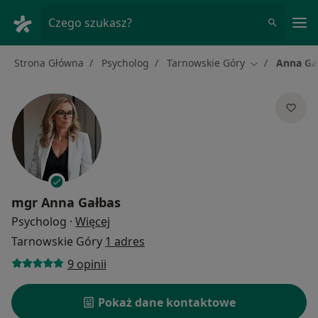
Me
Czego szukasz?
Strona Główna
Psycholog
Tarnowskie Góry
Anna Ga
Zmień miasto
mgr
Anna Gałbas
O specjalizacjach
Psycholog
·
Więcej
Tarnowskie Góry
1 adres
9 opinii
Pokaż dane kontaktowe