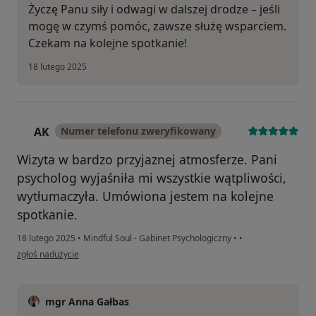
Życzę Panu siły i odwagi w dalszej drodze – jeśli
mogę w czymś pomóc, zawsze służę wsparciem.
Czekam na kolejne spotkanie!
18 lutego 2025
AK
Numer telefonu zweryfikowany
A
Wizyta w bardzo przyjaznej atmosferze. Pani
psycholog wyjaśniła mi wszystkie wątpliwości,
wytłumaczyła. Umówiona jestem na kolejne
spotkanie.
18 lutego 2025
•
Mindful Soul - Gabinet Psychologiczny
•
•
w opinii użytkownika AK
zgłoś nadużycie
mgr Anna Gałbas