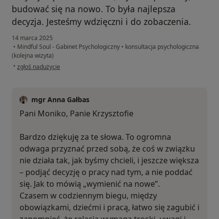
budować się na nowo. To była najlepsza
decyzja. Jesteśmy wdzięczni i do zobaczenia.
14 marca 2025
•
Mindful Soul - Gabinet Psychologiczny
•
konsultacja psychologiczna
(kolejna wizyta)
w opinii użytkownika Monika i Krzysztof
•
zgłoś nadużycie
mgr Anna Gałbas
Pani Moniko, Panie Krzysztofie
Bardzo dziękuję za te słowa. To ogromna
odwaga przyznać przed sobą, że coś w związku
nie działa tak, jak byśmy chcieli, i jeszcze większa
– podjąć decyzję o pracy nad tym, a nie poddać
się. Jak to mówią „wymienić na nowe”.
Czasem w codziennym biegu, między
obowiązkami, dziećmi i pracą, łatwo się zagubić i