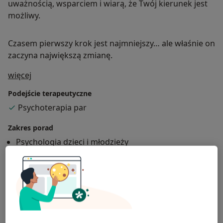
uważnością, wsparciem i wiarą, że Twój kierunek jest
możliwy.
Czasem pierwszy krok jest najmniejszy… ale właśnie on
zaczyna największą zmianę.
O mnie
więcej
Podejście terapeutyczne
Psychoterapia par
Zakres porad
Psychologia dzieci i młodzieży
Psychologia kryzysu
Psychologia seniorów
Psychodietetyk
Pokaż więcej
Główne obszary pomocy
Nerwica
Zaburzenia emocjonalne