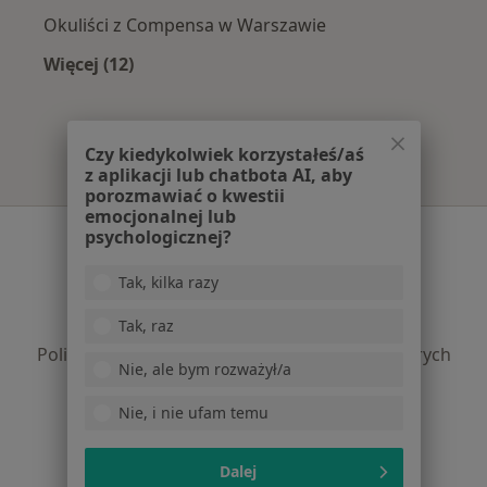
Okuliści z Compensa w Warszawie
Więcej (12)
Więcej w kategorii: Najpopularniejsze ubezpi
Czy kiedykolwiek korzystałeś/aś
z aplikacji lub chatbota AI, aby
porozmawiać o kwestii
emocjonalnej lub
Serwis
psychologicznej?
Regulamin
Tak, kilka razy
Polityka prywatności pacjentów
Tak, raz
Polityka prywatności profesjonalistów
Polityka prywatności dla profesjonalistów, których
Nie, ale bym rozważył/a
dane pozyskaliśmy samodzielnie
Polityka cookies
Nie, i nie ufam temu
Jak działają wyniki wyszukiwania
Dostępność
Dalej
O nas