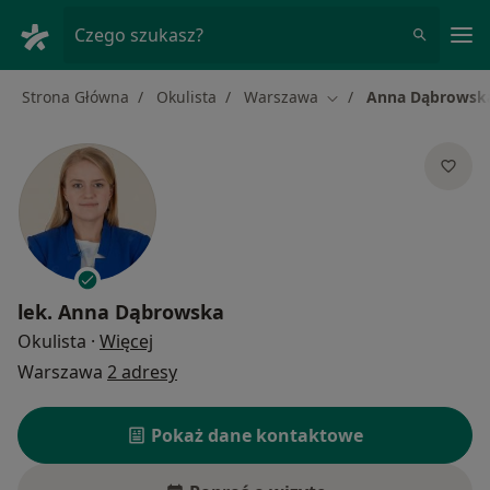
Me
Czego szukasz?
Strona Główna
Okulista
Warszawa
Anna Dąbrowsk
Zmień miasto
lek.
Anna Dąbrowska
O specjalizacjach
Okulista
·
Więcej
Warszawa
2 adresy
Pokaż dane kontaktowe