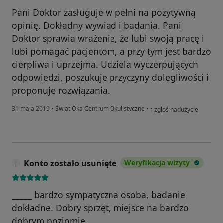
Pani Doktor zasługuje w pełni na pozytywną
opinię. Dokładny wywiad i badania. Pani
Doktor sprawia wrażenie, że lubi swoją pracę i
lubi pomagać pacjentom, a przy tym jest bardzo
cierpliwa i uprzejma. Udziela wyczerpujących
odpowiedzi, poszukuje przyczyny dolegliwości i
proponuje rozwiązania.
w opinii użytkownika Mil
31 maja 2019
•
Świat Oka Centrum Okulistyczne
•
•
zgłoś nadużycie
Konto zostało usunięte
Weryfikacja wizyty
_____ bardzo sympatyczna osoba, badanie
dokładne. Dobry sprzęt, miejsce na bardzo
dobrym poziomie...