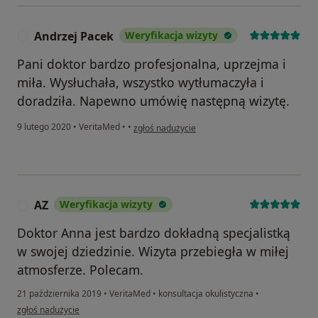
Andrzej Pacek
Weryfikacja wizyty
A
Pani doktor bardzo profesjonalna, uprzejma i
miła. Wysłuchała, wszystko wytłumaczyła i
doradziła. Napewno umówię następną wizytę.
w opinii użytkownika Andrzej Pacek
9 lutego 2020
•
VeritaMed
•
•
zgłoś nadużycie
AZ
Weryfikacja wizyty
A
Doktor Anna jest bardzo dokładną specjalistką
w swojej dziedzinie. Wizyta przebiegła w miłej
atmosferze. Polecam.
21 października 2019
•
VeritaMed
•
konsultacja okulistyczna
•
w opinii użytkownika AZ
zgłoś nadużycie