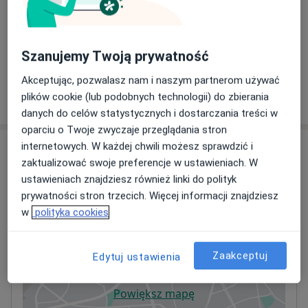
Konsultacja okulistyczna dzieci
Od 250 zł
Szczegóły
Szanujemy Twoją prywatność
Akceptując, pozwalasz nam i naszym partnerom używać
plików cookie (lub podobnych technologii) do zbierania
W jaki sposób ustalane są ceny?
danych do celów statystycznych i dostarczania treści w
oparciu o Twoje zwyczaje przeglądania stron
internetowych. W każdej chwili możesz sprawdzić i
Adresy (2)
zaktualizować swoje preferencje w ustawieniach. W
ustawieniach znajdziesz również linki do polityk
Adres 1
Adres 2
prywatności stron trzecich. Więcej informacji znajdziesz
w
polityka cookies
VeritaMed
Długa 27,
Śródmieście
, 00-238
Warszawa
Zaakceptuj
Edytuj ustawienia
Powiększ mapę
otwiera się w nowej karcie