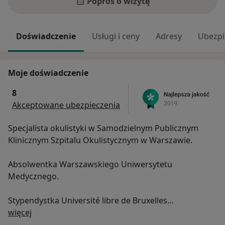
Poproś o wizytę
Doświadczenie
Usługi i ceny
Adresy
Ubezpi
Moje doświadczenie
8
Akceptowane ubezpieczenia
Specjalista okulistyki w Samodzielnym Publicznym
Klinicznym Szpitalu Okulistycznym w Warszawie.
Absolwentka Warszawskiego Uniwersytetu
Medycznego.
Stypendystka Université libre de Bruxelles
O mnie
więcej
Członek Polskiego Towarzystwa Okulistycznego