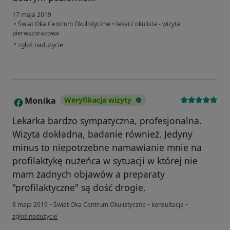
17 maja 2019
•
Świat Oka Centrum Okulistyczne
•
lekarz okulista - wizyta
pierwszorazowa
w opinii użytkownika Konto zostało usunięte
•
zgłoś nadużycie
Monika
Weryfikacja wizyty
M
Lekarka bardzo sympatyczna, profesjonalna.
Wizyta dokładna, badanie również. Jedyny
minus to niepotrzebne namawianie mnie na
profilaktykę nużeńca w sytuacji w której nie
mam żadnych objawów a preparaty
"profilaktyczne" są dość drogie.
8 maja 2019
•
Świat Oka Centrum Okulistyczne
•
konsultacja
•
w opinii użytkownika Monika
zgłoś nadużycie