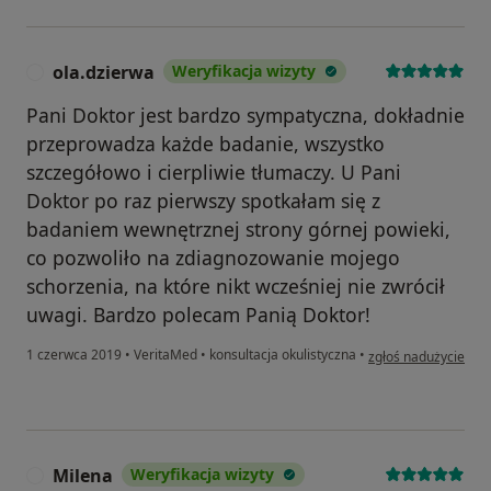
ola.dzierwa
Weryfikacja wizyty
O
Pani Doktor jest bardzo sympatyczna, dokładnie
przeprowadza każde badanie, wszystko
szczegółowo i cierpliwie tłumaczy. U Pani
Doktor po raz pierwszy spotkałam się z
badaniem wewnętrznej strony górnej powieki,
co pozwoliło na zdiagnozowanie mojego
schorzenia, na które nikt wcześniej nie zwrócił
uwagi. Bardzo polecam Panią Doktor!
w opinii użytkownika
1 czerwca 2019
•
VeritaMed
•
konsultacja okulistyczna
•
zgłoś nadużycie
Milena
Weryfikacja wizyty
M