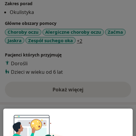
Zakres porad
Okulistyka
Główne obszary pomocy
Choroby oczu
Alergiczne choroby oczu
Zaćma
a11y_sr_more_diseases
Jaskra
Zespół suchego oka
+2
Pacjenci których przyjmuję
Dorośli
Dzieci w wieku od 6 lat
Pokaż więcej
o doświadczeniu
Usługi i ceny
Konsultacja okulistyczna
Szczegóły