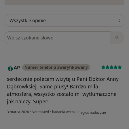
Szukaj w opiniach
AP
Numer telefonu zweryfikowany
A
serdecznie polecam wizytę u Pani Doktor Anny
Dąbrowksiej. Same plusy! Bardzo miła
atmosfera, wszystko zostało mi wytłumaczone
jak należy. Super!
w opinii użytkownika AP
3 marca 2020
•
VeritaMed
•
badania wzroku
•
zgłoś nadużycie