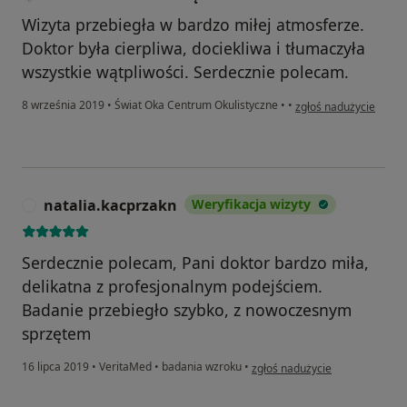
Wizyta przebiegła w bardzo miłej atmosferze.
Doktor była cierpliwa, dociekliwa i tłumaczyła
wszystkie wątpliwości. Serdecznie polecam.
w opinii użytkownika K
8 września 2019
•
Świat Oka Centrum Okulistyczne
•
•
zgłoś nadużycie
natalia.kacprzakn
Weryfikacja wizyty
N
Serdecznie polecam, Pani doktor bardzo miła,
delikatna z profesjonalnym podejściem.
Badanie przebiegło szybko, z nowoczesnym
sprzętem
w opinii użytkownika natalia.k
16 lipca 2019
•
VeritaMed
•
badania wzroku
•
zgłoś nadużycie