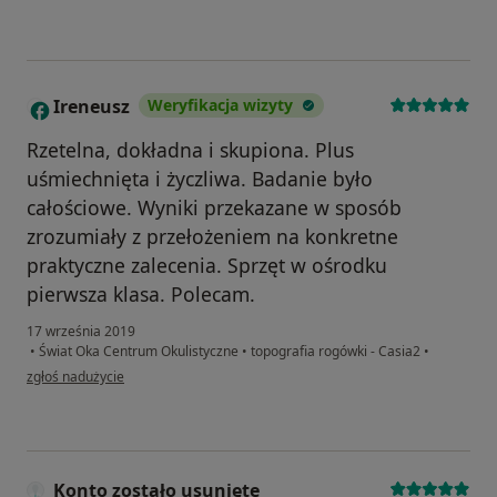
Ireneusz
Weryfikacja wizyty
I
Rzetelna, dokładna i skupiona. Plus
uśmiechnięta i życzliwa. Badanie było
całościowe. Wyniki przekazane w sposób
zrozumiały z przełożeniem na konkretne
praktyczne zalecenia. Sprzęt w ośrodku
pierwsza klasa. Polecam.
17 września 2019
•
Świat Oka Centrum Okulistyczne
•
topografia rogówki - Casia2
•
w opinii użytkownika Ireneusz
zgłoś nadużycie
Konto zostało usunięte