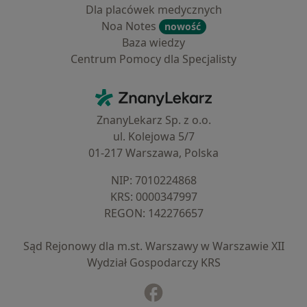
Dla placówek medycznych
Noa Notes
nowość
Baza wiedzy
Centrum Pomocy dla Specjalisty
Kontakt
ZnanyLekarz - Strona główna
ZnanyLekarz Sp. z o.o.
ul. Kolejowa 5/7
01-217 Warszawa, Polska
NIP: ⁠7010224868
KRS: ⁠0000347997
REGON: ⁠142276657
Sąd Rejonowy dla m.st. Warszawy w Warszawie XII
Wydział Gospodarczy KRS
Facebook
otwiera się w nowej karcie