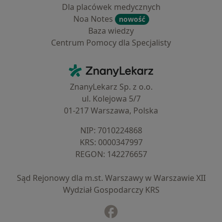
Dla placówek medycznych
Noa Notes
nowość
Baza wiedzy
Centrum Pomocy dla Specjalisty
Kontakt
ZnanyLekarz - Strona główna
ZnanyLekarz Sp. z o.o.
ul. Kolejowa 5/7
01-217 Warszawa, Polska
NIP: ⁠7010224868
KRS: ⁠0000347997
REGON: ⁠142276657
Sąd Rejonowy dla m.st. Warszawy w Warszawie XII
Wydział Gospodarczy KRS
Facebook
otwiera się w nowej karcie