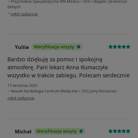
•
Przychodnia Specjalistyczna WN Medica
•
USG / doppler żył kończyn
dolnych
w opinii użytkownika AgaD
•
zgłoś nadużycie
Yuliia
Weryfikacja wizyty
Y
Bardzo dziękuję za pomoc i spokojną
atmosferę. Pani lekarz Anna tłumaczyła
wszystko w trakcie zabiegu. Polecam serdecznie
17 września 2025
•
Novum Kardiologia Centrum Medyczne
•
USG jamy brzusznej
•
w opinii użytkownika Yuliia
zgłoś nadużycie
Michał
Weryfikacja wizyty
M