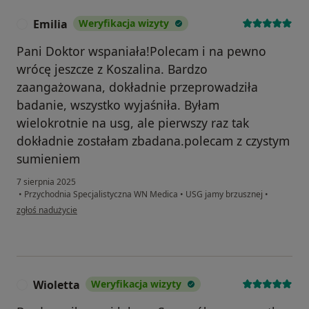
Emilia
Weryfikacja wizyty
E
Pani Doktor wspaniała!Polecam i na pewno
wrócę jeszcze z Koszalina. Bardzo
zaangażowana, dokładnie przeprowadziła
badanie, wszystko wyjaśniła. Byłam
wielokrotnie na usg, ale pierwszy raz tak
dokładnie zostałam zbadana.polecam z czystym
sumieniem
7 sierpnia 2025
•
Przychodnia Specjalistyczna WN Medica
•
USG jamy brzusznej
•
w opinii użytkownika Emilia
zgłoś nadużycie
Wioletta
Weryfikacja wizyty
W