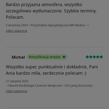
Bardzo przyjazna atmosfera, wszystko
szczegółowo wytłumaczone. Szybkie terminy.
Polecam.
5 września 2025
•
Przychodnia Specjalistyczna WN Medica
•
•
w opinii użytkownika Michał
zgłoś nadużycie
Michał
Weryfikacja wizyty
M
Wszystko super, punktualnie i dokładnie, Pani
Ania bardzo miła, serdecznie polecam :)
21 sierpnia 2025
•
Novum Kardiologia Centrum Medyczne
•
USG jamy brzusznej
•
w opinii użytkownika Michał
zgłoś nadużycie