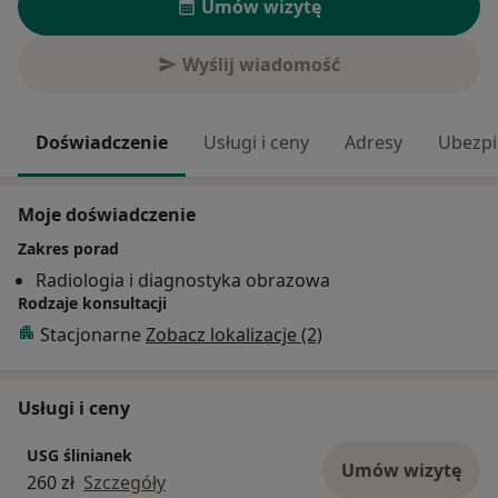
Umów wizytę
Wyślij wiadomość
Doświadczenie
Usługi i ceny
Adresy
Ubezpi
Moje doświadczenie
Zakres porad
Radiologia i diagnostyka obrazowa
Rodzaje konsultacji
Stacjonarne
Zobacz lokalizacje (2)
Usługi i ceny
USG ślinianek
Umów wizytę
260 zł
Szczegóły