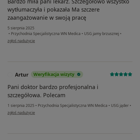
Bardzo miła pani lekarz. Szczegółowo wszystko
wytłumaczyła i pokazała Ma szczere
zaangażowanie w swoją pracę
5 sierpnia 2025
•
Przychodnia Specjalistyczna WN Medica
•
USG jamy brzusznej
•
w opinii użytkownika Wioletta
zgłoś nadużycie
Artur
Weryfikacja wizyty
A
Pani doktor bardzo profesjonalna i
szczegółowa. Polecam
1 sierpnia 2025
•
Przychodnia Specjalistyczna WN Medica
•
USG jąder
•
w opinii użytkownika Artur
zgłoś nadużycie