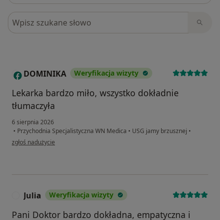
Szukaj w opiniach
DOMINIKA
Weryfikacja wizyty
D
Lekarka bardzo miło, wszystko dokładnie
tłumaczyła
6 sierpnia 2026
•
Przychodnia Specjalistyczna WN Medica
•
USG jamy brzusznej
•
w opinii użytkownika DOMINIKA
zgłoś nadużycie
Julia
Weryfikacja wizyty
J
Pani Doktor bardzo dokładna, empatyczna i