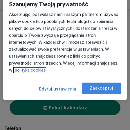
Szanujemy Twoją prywatność
Akceptując, pozwalasz nam i naszym partnerom używać
Adresy (2)
plików cookie (lub podobnych technologii) do zbierania
danych do celów statystycznych i dostarczania treści w
Adres 1
Adres 2
oparciu o Twoje zwyczaje przeglądania stron
internetowych. W każdej chwili możesz sprawdzić i
zaktualizować swoje preferencje w ustawieniach. W
Przychodnia Specjalistyczna WN Medica
ustawieniach znajdziesz również linki do polityk
aleja Powstańców Wielkopolskich 78/u3,
70-110
prywatności stron trzecich. Więcej informacji znajdziesz
Szczecin
w
polityka cookies
Powiększ mapę
Zaakceptuj
otwiera się w nowej karcie
Edytuj ustawienia
Dostępność
Pokaż kalendarz
Telefon