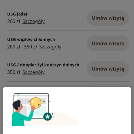
USG jąder
Umów wizytę
260 zł
Szczegóły
USG węzłów chłonnych
Umów wizytę
260 zł - 350 zł
Szczegóły
USG / doppler żył kończyn dolnych
Umów wizytę
350 zł
Szczegóły
USG układu moczowego
Umów wizytę
260 zł
Szczegóły
+ 12 usług
W jaki sposób ustalane są ceny?