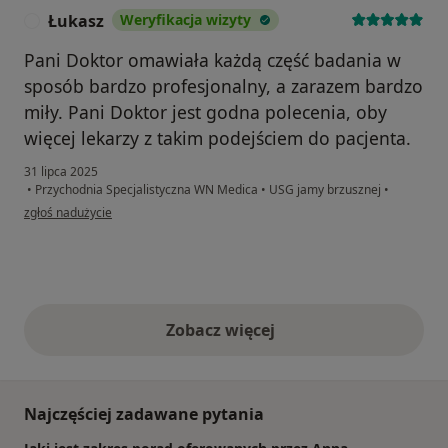
Łukasz
Weryfikacja wizyty
Ł
Pani Doktor omawiała każdą część badania w
sposób bardzo profesjonalny, a zarazem bardzo
miły. Pani Doktor jest godna polecenia, oby
więcej lekarzy z takim podejściem do pacjenta.
31 lipca 2025
•
Przychodnia Specjalistyczna WN Medica
•
USG jamy brzusznej
•
w opinii użytkownika Łukasz
zgłoś nadużycie
Zobacz więcej
opinie powyżej
Najczęściej zadawane pytania