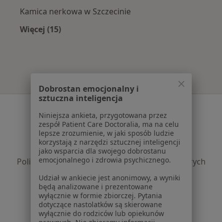
Kamica nerkowa w Szczecinie
Więcej (15)
Więcej w kategorii: Najczęście leczone chorob
Dobrostan emocjonalny i
sztuczna inteligencja
Serwis
Niniejsza ankieta, przygotowana przez
zespół Patient Care Doctoralia, ma na celu
Regulamin
lepsze zrozumienie, w jaki sposób ludzie
Polityka prywatności pacjentów
korzystają z narzędzi sztucznej inteligencji
Polityka prywatności profesjonalistów
jako wsparcia dla swojego dobrostanu
emocjonalnego i zdrowia psychicznego.
Polityka prywatności dla profesjonalistów, których
dane pozyskaliśmy samodzielnie
Udział w ankiecie jest anonimowy, a wyniki
Polityka cookies
będą analizowane i prezentowane
wyłącznie w formie zbiorczej. Pytania
Jak działają wyniki wyszukiwania
dotyczące nastolatków są skierowane
Dostępność
wyłącznie do rodziców lub opiekunów
O nas