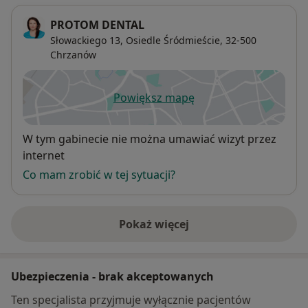
PROTOM DENTAL
Słowackiego 13,
Osiedle Śródmieście
, 32-500
Chrzanów
Powiększ mapę
otwiera się w nowej karcie
Dostępność
W tym gabinecie nie można umawiać wizyt przez
internet
Co mam zrobić w tej sytuacji?
Pokaż więcej
o adresie
Ubezpieczenia - brak akceptowanych
Ten specjalista przyjmuje wyłącznie pacjentów