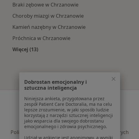
Braki zębowe w Chrzanowie
Choroby miazgi w Chrzanowie
Kamień nazębny w Chrzanowie
Próchnica w Chrzanowie
Więcej (13)
Więcej w kategorii: Najczęście leczone chorob
Dobrostan emocjonalny i
sztuczna inteligencja
Serwis
Niniejsza ankieta, przygotowana przez
zespół Patient Care Doctoralia, ma na celu
Regulamin
lepsze zrozumienie, w jaki sposób ludzie
korzystają z narzędzi sztucznej inteligencji
Polityka prywatności pacjentów
jako wsparcia dla swojego dobrostanu
Polityka prywatności profesjonalistów
emocjonalnego i zdrowia psychicznego.
Polityka prywatności dla profesjonalistów, których
Udział w ankiecie jest anonimowy, a wyniki