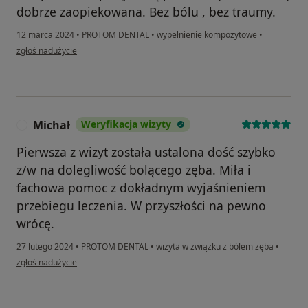
dobrze zaopiekowana. Bez bólu , bez traumy.
12 marca 2024
•
PROTOM DENTAL
•
wypełnienie kompozytowe
•
w opinii użytkownika M.K.
zgłoś nadużycie
Michał
Weryfikacja wizyty
M
Pierwsza z wizyt została ustalona dość szybko
z/w na dolegliwość bolącego zęba. Miła i
fachowa pomoc z dokładnym wyjaśnieniem
przebiegu leczenia. W przyszłości na pewno
wrócę.
27 lutego 2024
•
PROTOM DENTAL
•
wizyta w związku z bólem zęba
•
w opinii użytkownika Michał
zgłoś nadużycie