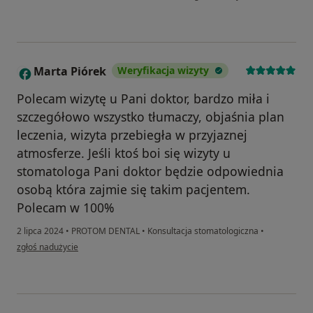
Marta Piórek
Weryfikacja wizyty
M
Polecam wizytę u Pani doktor, bardzo miła i
szczegółowo wszystko tłumaczy, objaśnia plan
leczenia, wizyta przebiegła w przyjaznej
atmosferze. Jeśli ktoś boi się wizyty u
stomatologa Pani doktor będzie odpowiednia
osobą która zajmie się takim pacjentem.
Polecam w 100%
2 lipca 2024
•
PROTOM DENTAL
•
Konsultacja stomatologiczna
•
w opinii użytkownika Marta Piórek
zgłoś nadużycie