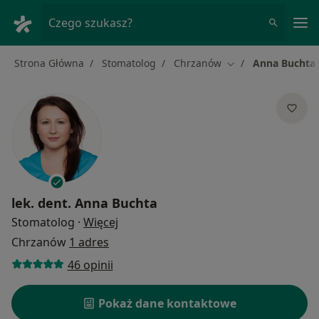
Me
Czego szukasz?
Strona Główna
Stomatolog
Chrzanów
Anna Buchta
Zmień miasto
lek. dent.
Anna Buchta
O specjalizacjach
Stomatolog
·
Więcej
Chrzanów
1 adres
46 opinii
Pokaż dane kontaktowe