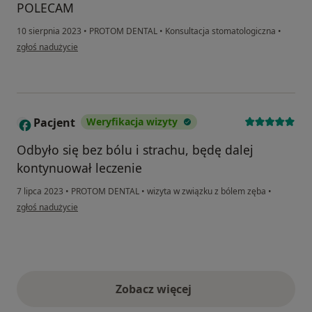
POLECAM
10 sierpnia 2023
•
PROTOM DENTAL
•
Konsultacja stomatologiczna
•
w opinii użytkownika Ewa
zgłoś nadużycie
Pacjent
Weryfikacja wizyty
Odbyło się bez bólu i strachu, będę dalej
kontynuował leczenie
7 lipca 2023
•
PROTOM DENTAL
•
wizyta w związku z bólem zęba
•
w opinii użytkownika Pacjent
zgłoś nadużycie
Zobacz więcej
opinie powyżej