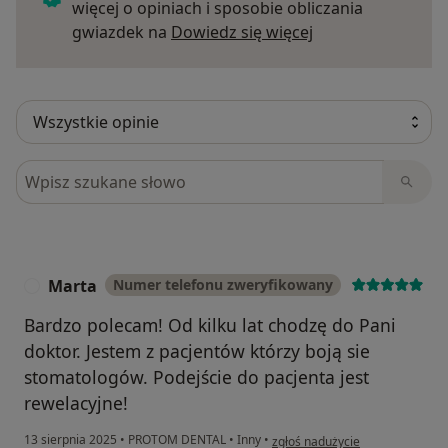
więcej o opiniach i sposobie obliczania
Dowiedz się więce
gwiazdek na
Dowiedz się więcej
Szukaj w opiniach
Marta
Numer telefonu zweryfikowany
M
Bardzo polecam! Od kilku lat chodzę do Pani
doktor. Jestem z pacjentów którzy boją sie
stomatologów. Podejście do pacjenta jest
rewelacyjne!
w opinii użytkownika Marta
13 sierpnia 2025
•
PROTOM DENTAL
•
Inny
•
zgłoś nadużycie