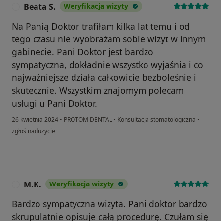
Beata S.
Weryfikacja wizyty
B
Na Panią Doktor trafiłam kilka lat temu i od
tego czasu nie wyobrażam sobie wizyt w innym
gabinecie. Pani Doktor jest bardzo
sympatyczna, dokładnie wszystko wyjaśnia i co
najważniejsze działa całkowicie bezboleśnie i
skutecznie. Wszystkim znajomym polecam
usługi u Pani Doktor.
26 kwietnia 2024
•
PROTOM DENTAL
•
Konsultacja stomatologiczna
•
w opinii użytkownika Beata S.
zgłoś nadużycie
M.K.
Weryfikacja wizyty
M
Bardzo sympatyczna wizyta. Pani doktor bardzo
skrupulatnie opisuje całą procedurę. Czułam się