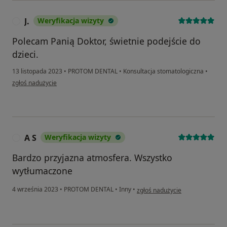
J.
Weryfikacja wizyty
J
Polecam Panią Doktor, świetnie podejście do
dzieci.
13 listopada 2023
•
PROTOM DENTAL
•
Konsultacja stomatologiczna
•
w opinii użytkownika J.
zgłoś nadużycie
A S
Weryfikacja wizyty
A
Bardzo przyjazna atmosfera. Wszystko
wytłumaczone
w opinii użytkownika A S
4 września 2023
•
PROTOM DENTAL
•
Inny
•
zgłoś nadużycie