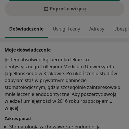
Poproś o wizytę
Doświadczenie
Usługi i ceny
Adresy
Ubezpi
Moje doświadczenie
Jestem absolwentką kierunku lekarsko-
dentystycznego Collegium Medicum Uniwersytetu
Jagiellońskiego w Krakowie. Po ukończeniu studiów
odbyłam staż w prywatnym gabinecie
stomatologicznym, gdzie szczególnie zainteresowało
mnie leczenie endodontyczne. Aby poszerzyć swoją
wiedzę i umiejętności w 2016 roku rozpoczęłam
O mnie
szkolenie specjalizacyjne w dziedzinie: Stomatologia
więcej
Zachowawcza z Endodoncją, gdzie pod okiem
Zakres porad
doświadczonych specjalistów zdobyłam wiedzę i
Stomatologia zachowawcza z endodoncją
umiejętności, które pozwalają mi wykorzystywać w