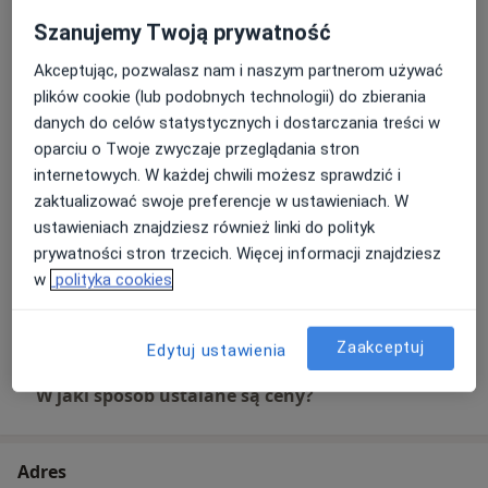
120 zł
Szczegóły
Szanujemy Twoją prywatność
Akceptując, pozwalasz nam i naszym partnerom używać
Ekstrakcja zęba mlecznego
plików cookie (lub podobnych technologii) do zbierania
Od 185 zł
Szczegóły
danych do celów statystycznych i dostarczania treści w
oparciu o Twoje zwyczaje przeglądania stron
Pakiet higienizacyjny
internetowych. W każdej chwili możesz sprawdzić i
330 zł
Szczegóły
zaktualizować swoje preferencje w ustawieniach. W
ustawieniach znajdziesz również linki do polityk
Rentgen zębów
prywatności stron trzecich. Więcej informacji znajdziesz
Od 30 zł
Szczegóły
w
polityka cookies
+ 3 usługi
Zaakceptuj
Edytuj ustawienia
W jaki sposób ustalane są ceny?
Adres