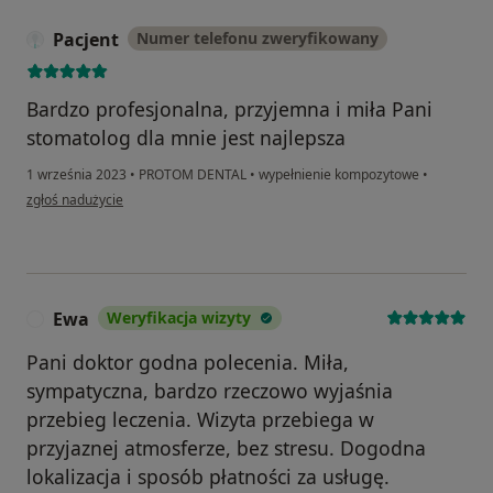
Pacjent
Numer telefonu zweryfikowany
Bardzo profesjonalna, przyjemna i miła Pani
stomatolog dla mnie jest najlepsza
1 września 2023
•
PROTOM DENTAL
•
wypełnienie kompozytowe
•
w opinii użytkownika Pacjent
zgłoś nadużycie
Ewa
Weryfikacja wizyty
E
Pani doktor godna polecenia. Miła,
sympatyczna, bardzo rzeczowo wyjaśnia
przebieg leczenia. Wizyta przebiega w
przyjaznej atmosferze, bez stresu. Dogodna
lokalizacja i sposób płatności za usługę.