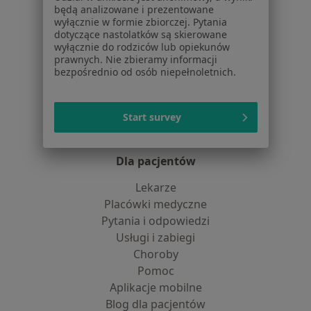
dane pozyskaliśmy samodzielnie
będą analizowane i prezentowane
Polityka cookies
wyłącznie w formie zbiorczej. Pytania
Jak działają wyniki wyszukiwania
dotyczące nastolatków są skierowane
wyłącznie do rodziców lub opiekunów
Dostępność
prawnych. Nie zbieramy informacji
O nas
bezpośrednio od osób niepełnoletnich.
Praca
Rekrutujemy!
Partnerzy
Start survey
Centrum prasowe
Kontakt
Dla pacjentów
Lekarze
Placówki medyczne
Pytania i odpowiedzi
Usługi i zabiegi
Choroby
Pomoc
Aplikacje mobilne
Blog dla pacjentów