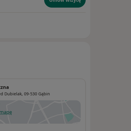
Umów wizytę
czna
d Dubielak, 09-530
Gąbin
 mapę
wiera się w nowej karcie