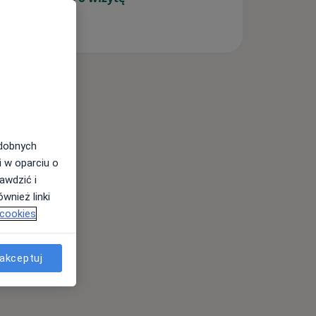
odobnych
i w oparciu o
awdzić i
wnież linki
 cookies
akceptuj