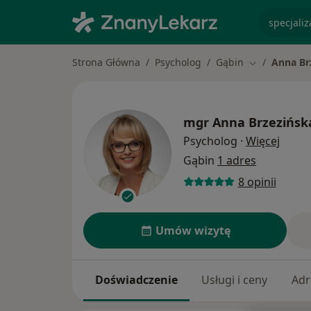
specjaliz
Strona Główna
Psycholog
Gąbin
Anna Br
Zmień miasto
mgr
Anna Brzezińsk
O spec
Psycholog
·
Więcej
Gąbin
1 adres
8 opinii
Umów wizytę
Doświadczenie
Usługi i ceny
Adr