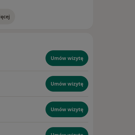
ęcej
doświadczeniu
Umów wizytę
Umów wizytę
Umów wizytę