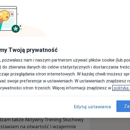
wszy krok jest za Tobą.
ojego dziecka, bo coś Cię nie pokoi,
a lub nie masz pomysłu jak sobie z tym
go gabinetu lub konsultacji online.
my Twoją prywatność
lwentem 5-letnich studiów
, pozwalasz nam i naszym partnerom używać plików cookie (lub p
kim w Krakowie.
) do zbierania danych do celów statystycznych i dostarczania treśc
cy z drugim człowiekiem. W mojej
zaje przeglądania stron internetowych. W każdej chwili możesz spr
iem do człowieka. Odkrywam wraz z
wać swoje preferencje w ustawieniach. W ustawieniach znajdziesz ró
 wypracowuję odpowiednie
prywatności stron trzecich. Więcej informacji znajdziesz w
polityka
i się z kryzysami życiowymi,
nastroju. Wspieram dzieci w
Za
Edytuj ustawienia
niu funkcji poznawczych, aby miały
dnictwo, treningi funkcji poznawczych
onowały w życiu codziennym.
adzam także Aktywny Trening Słuchowy
stawiam na otwartość i wzajemnie