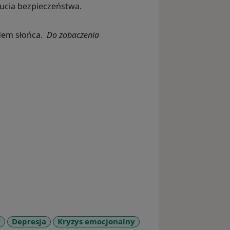
ucia bezpieczeństwa.
odem słońca.
Do zobaczenia
y
Depresja
Kryzys emocjonalny