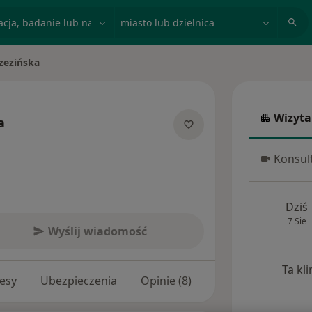
acja, badanie lub nazwisko
miasto lub dzielnica
zezińska
Wizyta
a
Wizyta w
jalizacjach
Konsult
Konsulta
Dziś
7 Sie
Wyślij wiadomość
Ta kl
esy
Ubezpieczenia
Opinie (8)