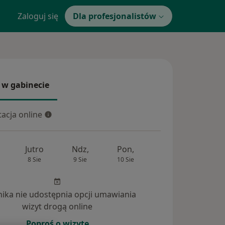
Zaloguj się
Dla profesjonalistów
 w gabinecie
 gabinecie
acja online
cja online
Jutro
Ndz,
Pon,
Wt,
Śr,
8 Sie
9 Sie
10 Sie
11 Sie
12 Si
inika nie udostępnia opcji umawiania
wizyt drogą online
Poproś o wizytę