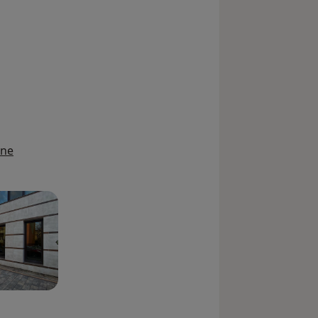
y_sr_more_diseases
ine