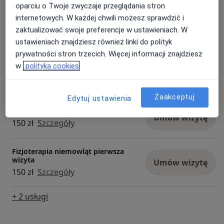
oparciu o Twoje zwyczaje przeglądania stron
internetowych. W każdej chwili możesz sprawdzić i
Fizjoterapia
zaktualizować swoje preferencje w ustawieniach. W
Umów wizytę
150 zł
Szczegóły
ustawieniach znajdziesz również linki do polityk
prywatności stron trzecich. Więcej informacji znajdziesz
w
polityka cookies
Fizjoterapia dzieci
Umów wizytę
150 zł
Szczegóły
Zaakceptuj
Edytuj ustawienia
Fizjoterapia niemowląt
Umów wizytę
150 zł
Szczegóły
Fizjoterapia niemowląt pierwsza
wizyta
Umów wizytę
150 zł
Szczegóły
+ 2 usługi