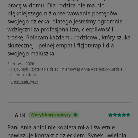
pracę w domu. Dla rodzica nie ma nic
piękniejszego niż obserwowanie postępów
swojego dziecka, dlatego jesteśmy ogromnie
wdzięczni za profesjonalizm, cierpliwość i
troskę. Polecam każdemu rodzicowi, który szuka
skutecznej i pełnej empatii fizjoterapii dla
swojego maluszka.
5 czerwca 2026
•
FizjoSmyk Fizjoterapia dzieci i niemowląt Anna Adamczyk-Kurdziel
•
fizjoterapia dzieci
w opinii użytkownika Anna Kłaptocz
•
zgłoś nadużycie
A i K
Weryfikacja wizyty
A
Pani Ania anioł nie kobieta miła i świetnie
nawiązuje kontakt z dzieckiem. Synek uwielbia