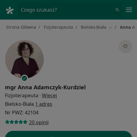
Me
Czego szukasz?
Strona Główna
Fizjoterapeuta
Bielsko-Biała
Anna Ad
Zmień miasto
mgr
Anna Adamczyk-Kurdziel
O specjalizacjach
Fizjoterapeuta
·
Więcej
Bielsko-Biała
1 adres
Nr PWZ: 42104
20 opinii