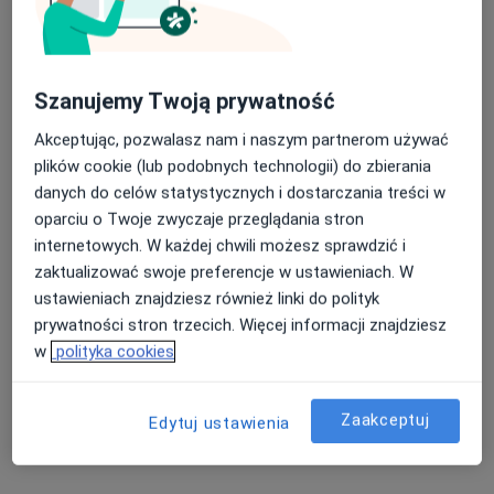
120 opinii
ul. Pokoju 14, Ruda Śląska
•
Mapa
Nasza średnia ocena na App Store to 4.9 i 4.1 na
Med-Silesia Medical Care
Szanujemy Twoją prywatność
Google Play Store
Akceptuje TU Zdrowie
Akceptując, pozwalasz nam i naszym partnerom używać
Specjalista nie oferuje umawiania online pod tym adresem.
plików cookie (lub podobnych technologii) do zbierania
danych do celów statystycznych i dostarczania treści w
Poproś o wizytę
oparciu o Twoje zwyczaje przeglądania stron
internetowych. W każdej chwili możesz sprawdzić i
zaktualizować swoje preferencje w ustawieniach. W
Powiązane wyszukiwania
ustawieniach znajdziesz również linki do polityk
prywatności stron trzecich. Więcej informacji znajdziesz
Specjaliści w ramach TU Zdrowie
w
polityka cookies
Ginekolodzy z TU Zdrowie w Rudzie Śląskiej
Chirurdzy z TU Zdrowie w Rudzie Śląskiej
Zaakceptuj
Edytuj ustawienia
Dermatolodzy z TU Zdrowie w Rudzie Śląskiej