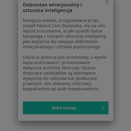
Centrum Pomocy dla Specjalisty
Dobrostan emocjonalny i
sztuczna inteligencja
Kontakt
ZnanyLekarz - Strona główna
Niniejsza ankieta, przygotowana przez
zespół Patient Care Doctoralia, ma na celu
ZnanyLekarz Sp. z o.o.
lepsze zrozumienie, w jaki sposób ludzie
ul. Kolejowa 5/7
korzystają z narzędzi sztucznej inteligencji
01-217 Warszawa, Polska
jako wsparcia dla swojego dobrostanu
emocjonalnego i zdrowia psychicznego.
NIP: ⁠7010224868
Udział w ankiecie jest anonimowy, a wyniki
KRS: ⁠0000347997
będą analizowane i prezentowane
REGON: ⁠142276657
wyłącznie w formie zbiorczej. Pytania
dotyczące nastolatków są skierowane
wyłącznie do rodziców lub opiekunów
Sąd Rejonowy dla m.st. Warszawy w Warszawie XII
prawnych. Nie zbieramy informacji
Wydział Gospodarczy KRS
bezpośrednio od osób niepełnoletnich.
Facebook
otwiera się w nowej karcie
Start survey
otwiera się w nowej karcie
otwiera się w nowej karcie
otwiera się w nowej karcie
otwiera się w nowej karci
otwiera się
otwi
Polska
,
Türkiye
,
España
,
Italia
,
Deutschland
,
Česko
,
otwiera się w nowej karcie
otwiera się w nowej karcie
otwiera się w nowej karcie
otwiera się w nowej kar
otwiera się 
otwier