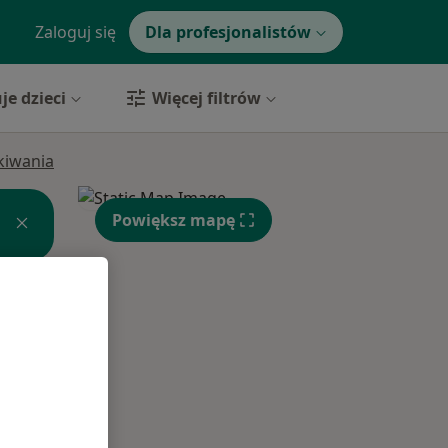
Zaloguj się
Dla profesjonalistów
je dzieci
Więcej filtrów
ukiwania
Powiększ mapę
Wt,
Śr,
Czw,
11 Sie
12 Sie
13 Sie