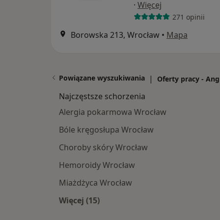
·
Więcej
271 opinii
Borowska 213, Wrocław
•
Mapa
Powiązane wyszukiwania
|
Oferty pracy - Ang
Najczęstsze schorzenia
Alergia pokarmowa Wrocław
Bóle kręgosłupa Wrocław
Choroby skóry Wrocław
Hemoroidy Wrocław
Miażdżyca Wrocław
Więcej (15)
Więcej w kategorii: Najczęstsze sch