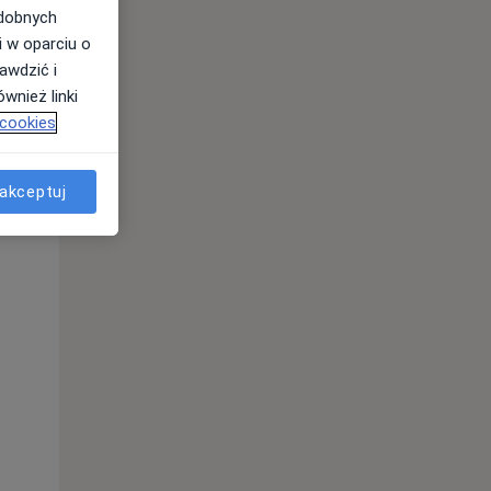
odobnych
i w oparciu o
awdzić i
wnież linki
 cookies
akceptuj
Wt,
Śr,
Czw,
11 Sie
12 Sie
13 Sie