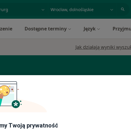
acja, badanie lub nazwisko
miasto lub dzielnica
zenie
Dostępne terminy
Język
Przyjmu
Jak działają wyniki wysz
ne
Dziś
Jutro
Ndz,
Pon,
7 Sie
8 Sie
9 Sie
10 Sie
ęcej
Umawianie online nie jest dostępne
my Twoją prywatność
Pokaż profil