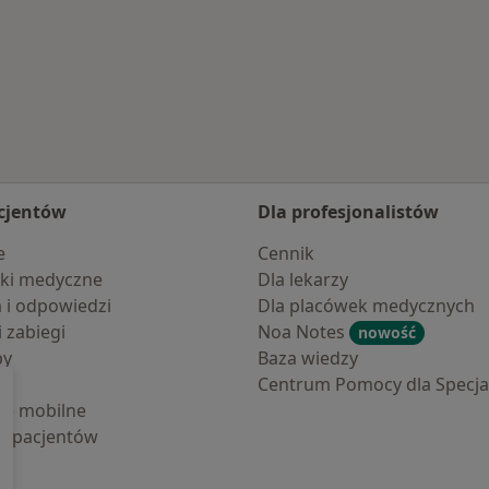
ń miasto
cjentów
Dla profesjonalistów
e
Cennik
ki medyczne
Dla lekarzy
a i odpowiedzi
Dla placówek medycznych
i zabiegi
Noa Notes
nowość
by
Baza wiedzy
Centrum Pomocy dla Specjal
cje mobilne
la pacjentów