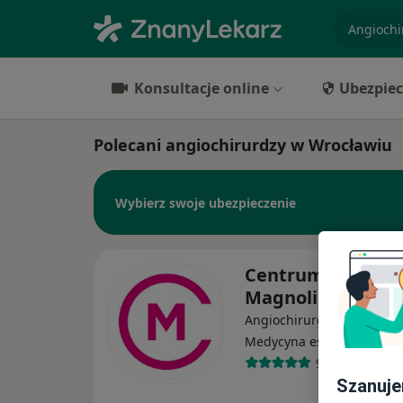
specjaliz
Konsultacje online
Ubezpiec
Polecani angiochirurdzy w Wrocławiu
Wybierz swoje ubezpieczenie
Centrum Medycz
Magnolia
Angiochirurgia, Pediatria,
·
Wi
Medycyna estetyczna
9608 opinii
Szanuje