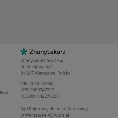
Kontakt
ZnanyLekarz - Strona główna
ZnanyLekarz Sp. z o.o.
ul. Kolejowa 5/7
01-217 Warszawa, Polska
NIP: ⁠7010224868
KRS: ⁠0000347997
isty
REGON: ⁠142276657
Sąd Rejonowy dla m.st. Warszawy
w Warszawie XII Wydział