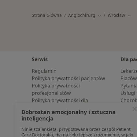
Strona Główna
Angiochirurg
Wrocław
Zmień miasto
Zmie
Serwis
Dla pa
Regulamin
Lekarz
Polityka prywatności pacjentów
Placów
Polityka prywatności
Pytani
profesjonalistów
Usługi 
Polityka prywatności dla
Choro
profesjonalistów, których dane
Pomoc
Dobrostan emocjonalny i sztuczna
pozyskaliśmy samodzielnie
Aplika
inteligencja
Polityka cookies
Blog d
Niniejsza ankieta, przygotowana przez zespół Patient
Jak działają wyniki wyszukiwania
Care Doctoralia, ma na celu lepsze zrozumienie, w jaki