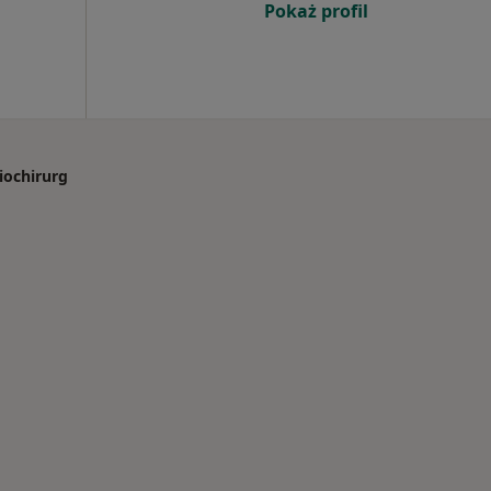
Pokaż profil
iochirurg
orzenia