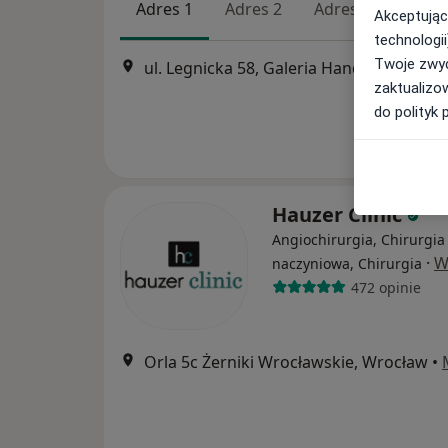
Adres 1
Adres 2
Adres 3
Akceptując
technologii
Twoje zwyc
ul. Legnicka 58, Galeria Handlowa Magnolia Park, Wr
zaktualizo
do polityk 
Hauzer Clinic
Angiochirurgia, Chirurgia
·
W
naczyniowa, Chirurgia
472 opinie
Orla 5c Żerniki Wrocławskie, Wrocław
•