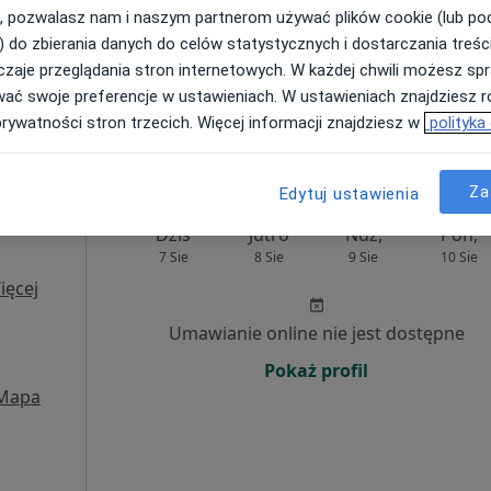
, pozwalasz nam i naszym partnerom używać plików cookie (lub p
) do zbierania danych do celów statystycznych i dostarczania treśc
zaje przeglądania stron internetowych. W każdej chwili możesz spr
ocław
•
Mapa
wać swoje preferencje w ustawieniach. W ustawieniach znajdziesz ró
prywatności stron trzecich. Więcej informacji znajdziesz w
polityka
Za
Edytuj ustawienia
Dziś
Jutro
Ndz,
Pon,
7 Sie
8 Sie
9 Sie
10 Sie
ięcej
Umawianie online nie jest dostępne
Pokaż profil
Mapa