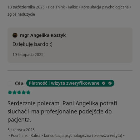
13 października 2025
•
PosiThink - Kalisz
•
Konsultacja psychologiczna
•
w opinii użytkownika Julia
zgłoś nadużycie
mgr Angelika Roszyk
Dziękuję bardo ;)
19 listopada 2025
Ola
Płatność i wizyta zweryfikowane
O
Serdecznie polecam. Pani Angelika potrafi
słuchać i ma profesjonalne podejście do
pacjenta.
5 czerwca 2025
•
PosiThink - Kalisz
•
konsultacja psychologiczna (pierwsza wizyta)
•