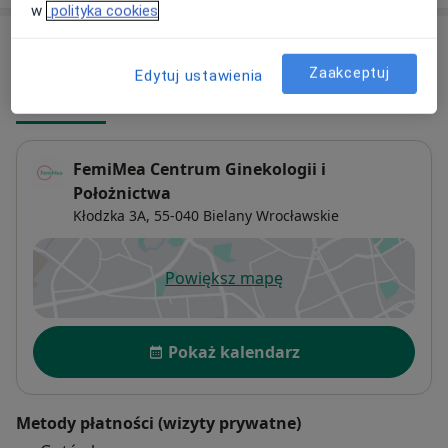
w
polityka cookies
Adresy (8)
Zaakceptuj
Edytuj ustawienia
Adres 1
Adres 2
Adres 3
Adres 4
Adres 5
FemiMea Centrum Ginekologii i
Położnictwa
Kłodzka 3A,
55-040
Bielany Wrocławskie
Powiększ mapę
otwiera się w nowej karcie
Dostępność
Pokaż kalendarz
Metody płatności (wizyty prywatne)