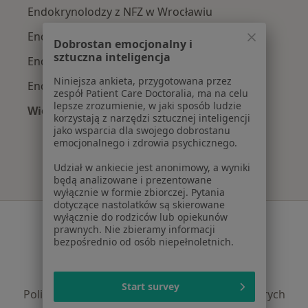
Endokrynolodzy z NFZ w Wrocławiu
Endokrynolodzy z Medicover w Wrocławiu
Dobrostan emocjonalny i
sztuczna inteligencja
Endokrynolodzy z POLMED w Wrocławiu
Niniejsza ankieta, przygotowana przez
Endokrynolodzy z LUX MED w Wrocławiu
zespół Patient Care Doctoralia, ma na celu
lepsze zrozumienie, w jaki sposób ludzie
Więcej (1)
korzystają z narzędzi sztucznej inteligencji
Więcej w kategorii: Najpopularniejsze ubezpie
jako wsparcia dla swojego dobrostanu
emocjonalnego i zdrowia psychicznego.
Udział w ankiecie jest anonimowy, a wyniki
będą analizowane i prezentowane
wyłącznie w formie zbiorczej. Pytania
dotyczące nastolatków są skierowane
wyłącznie do rodziców lub opiekunów
Serwis
prawnych. Nie zbieramy informacji
bezpośrednio od osób niepełnoletnich.
Regulamin
Polityka prywatności pacjentów
Polityka prywatności profesjonalistów
Start survey
Polityka prywatności dla profesjonalistów, których