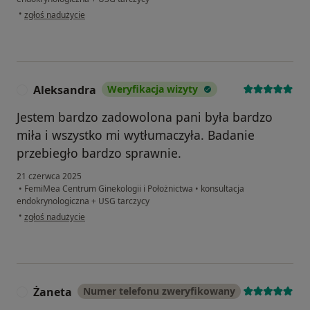
w opinii użytkownika Patrycja
•
zgłoś nadużycie
Aleksandra
Weryfikacja wizyty
A
Jestem bardzo zadowolona pani była bardzo
miła i wszystko mi wytłumaczyła. Badanie
przebiegło bardzo sprawnie.
21 czerwca 2025
•
FemiMea Centrum Ginekologii i Położnictwa
•
konsultacja
endokrynologiczna + USG tarczycy
w opinii użytkownika Aleksandra
•
zgłoś nadużycie
Żaneta
Numer telefonu zweryfikowany
Ż