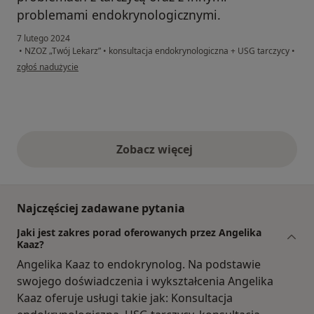
problemami endokrynologicznymi.
7 lutego 2024
•
NZOZ „Twój Lekarz”
•
konsultacja endokrynologiczna + USG tarczycy
•
w opinii użytkownika Pacjent
zgłoś nadużycie
Zobacz więcej
opinie powyżej
Najczęściej zadawane pytania
Jaki jest zakres porad oferowanych przez Angelika
Kaaz?
Angelika Kaaz to endokrynolog. Na podstawie
swojego doświadczenia i wykształcenia Angelika
Kaaz oferuje usługi takie jak: Konsultacja