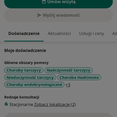
Umów wizytę
Wyślij wiadomość
Doświadczenie
Aktualności
Usługi i ceny
Ad
Moje doświadczenie
Główne obszary pomocy
Choroby tarczycy
Nadczynność tarczycy
Niedoczynność tarczycy
Choroba Hashimoto
a11y_sr_more_diseases
Choroby endokrynologiczne
+3
Rodzaje konsultacji
Stacjonarne
Zobacz lokalizacje (2)