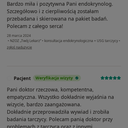
Bardzo miła i pozytywna Pani endokrynolog.
Szczegółowo i z cierpliwością zostałam
przebadana i skierowana na pakiet badań.
Polecam z całego serca!
28 marca 2024
•
NZOZ „Twój Lekarz”
•
konsultacja endokrynologiczna + USG tarczycy
•
w opinii użytkownika Żaneta
zgłoś nadużycie
Pacjent
Weryfikacja wizyty
P
Pani doktor rzeczowa, kompetentna,
empatyczna. Wszystko dokładnie wyjaśnia na
wizycie, bardzo zaangażowana.
Dokładnie przeprowadziła wywiad i zrobiła
badania tarczycy. Polecam panią doktor przy
problemach z tarczycą oraz z innymi