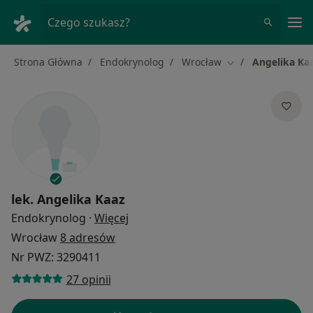
Me
Czego szukasz?
Strona Główna
Endokrynolog
Wrocław
Angelika Ka
Zmień miasto
lek.
Angelika Kaaz
O specjalizacjach
Endokrynolog
·
Więcej
Wrocław
8 adresów
Nr PWZ: 3290411
27 opinii