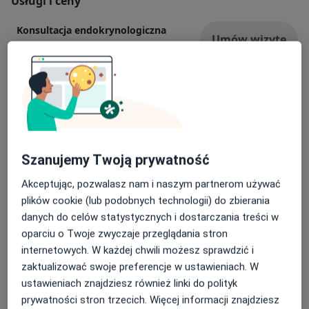
Usługi i ceny
Konsultacja endokrynologiczna
Umów wizytę
Od 0 zł
Szczegóły
Konsultacja endokrynologiczna +
USG tarczycy
Umów wizytę
330 zł - 350 zł
Szczegóły
Konsultacja endokrynologiczna
Szanujemy Twoją prywatność
online
Umów wizytę
200 zł
Szczegóły
Akceptując, pozwalasz nam i naszym partnerom używać
plików cookie (lub podobnych technologii) do zbierania
USG tarczycy
danych do celów statystycznych i dostarczania treści w
Darmowa usługa
Szczegóły
oparciu o Twoje zwyczaje przeglądania stron
internetowych. W każdej chwili możesz sprawdzić i
zaktualizować swoje preferencje w ustawieniach. W
ustawieniach znajdziesz również linki do polityk
W jaki sposób ustalane są ceny?
prywatności stron trzecich. Więcej informacji znajdziesz