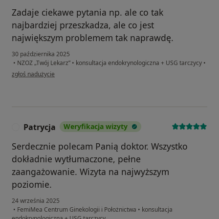
Zadaje ciekawe pytania np. ale co tak
najbardziej przeszkadza, ale co jest
największym problemem tak naprawdę.
30 października 2025
•
NZOZ „Twój Lekarz”
•
konsultacja endokrynologiczna + USG tarczycy
•
w opinii użytkownika Pacjentka
zgłoś nadużycie
Patrycja
Weryfikacja wizyty
P
Serdecznie polecam Panią doktor. Wszystko
dokładnie wytłumaczone, pełne
zaangażowanie. Wizyta na najwyższym
poziomie.
24 września 2025
•
FemiMea Centrum Ginekologii i Położnictwa
•
konsultacja
endokrynologiczna + USG tarczycy