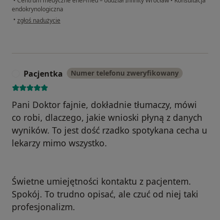
•
Centrum medyczne enel-med – oddział Infinity Wrocław
•
Konsultacja
endokrynologiczna
w opinii użytkownika Anna
•
zgłoś nadużycie
Pacjentka
Numer telefonu zweryfikowany
P
Pani Doktor fajnie, dokładnie tłumaczy, mówi
co robi, dlaczego, jakie wnioski płyną z danych
wyników. To jest dość rzadko spotykana cecha u
lekarzy mimo wszystko.
Świetne umiejętności kontaktu z pacjentem.
Spokój. To trudno opisać, ale czuć od niej taki
profesjonalizm.