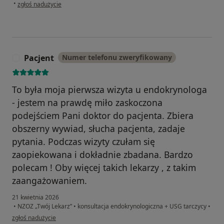
w opinii użytkownika Agata
•
zgłoś nadużycie
Pacjent
Numer telefonu zweryfikowany
P
To była moja pierwsza wizyta u endokrynologa
- jestem na prawdę miło zaskoczona
podejściem Pani doktor do pacjenta. Zbiera
obszerny wywiad, słucha pacjenta, zadaje
pytania. Podczas wizyty czułam się
zaopiekowana i dokładnie zbadana. Bardzo
polecam ! Oby więcej takich lekarzy , z takim
zaangażowaniem.
21 kwietnia 2026
•
NZOZ „Twój Lekarz”
•
konsultacja endokrynologiczna + USG tarczycy
•
w opinii użytkownika Pacjent
zgłoś nadużycie