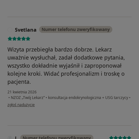
Svetlana
Numer telefonu zweryfikowany
S
Wizyta przebiegła bardzo dobrze. Lekarz
uważnie wysłuchał, zadał dodatkowe pytania,
wszystko dokładnie wyjaśnił i zaproponował
kolejne kroki. Widać profesjonalizm i troskę o
pacjenta.
21 kwietnia 2026
•
NZOZ „Twój Lekarz”
•
konsultacja endokrynologiczna + USG tarczycy
•
w opinii użytkownika Svetlana
zgłoś nadużycie
L
Numer telefonu zweryfikowany