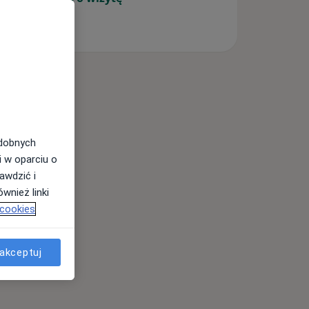
odobnych
i w oparciu o
awdzić i
wnież linki
 cookies
akceptuj