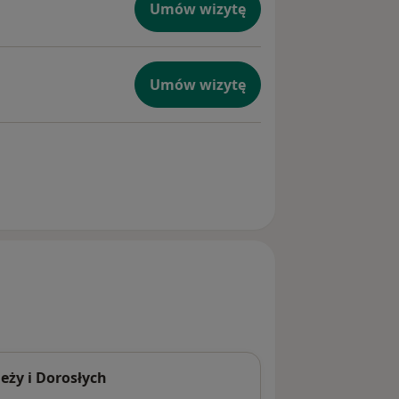
Umów wizytę
Umów wizytę
eży i Dorosłych