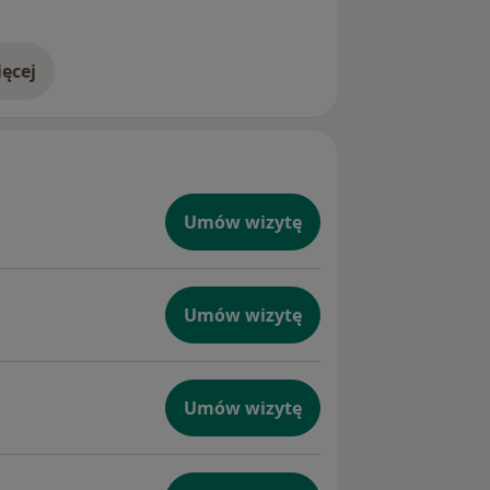
ęcej
doświadczeniu
Umów wizytę
Umów wizytę
Umów wizytę