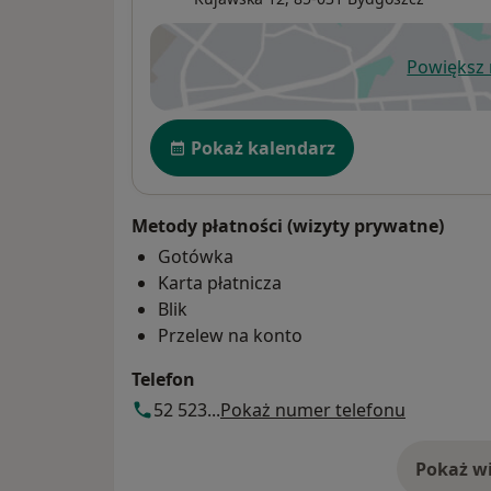
Powiększ
ot
Dostępność
Pokaż kalendarz
Metody płatności (wizyty prywatne)
Gotówka
Karta płatnicza
Blik
Przelew na konto
Telefon
52 523...
Pokaż numer telefonu
Pokaż wi
o 