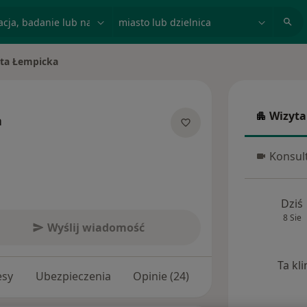
acja, badanie lub nazwisko
miasto lub dzielnica
ta Łempicka
asto
Wizyta
a
Wizyta w
jalizacjach
Konsult
Konsulta
Dziś
8 Sie
Wyślij wiadomość
Ta kl
esy
Ubezpieczenia
Opinie (24)