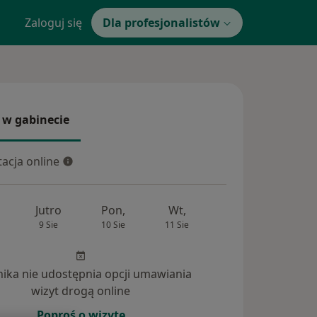
Zaloguj się
Dla profesjonalistów
 w gabinecie
 gabinecie
acja online
cja online
Jutro
Pon,
Wt,
Śr,
Czw
9 Sie
10 Sie
11 Sie
12 Sie
13 Si
inika nie udostępnia opcji umawiania
wizyt drogą online
Poproś o wizytę