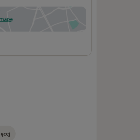
 mapę
wiera się w nowej karcie
ęcej
adresie