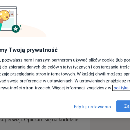
ychoterapeutką. Ukończyłam
rapeutyczne. Pracuję w nurcie
my Twoją prywatność
dzieży od 15 roku życia oraz osób
, pozwalasz nam i naszym partnerom używać plików cookie (lub p
) do zbierania danych do celów statystycznych i dostarczania treśc
ecznej w Warszawie, specjalizacja
zaje przeglądania stron internetowych. W każdej chwili możesz spr
owałam studia podyplomowe na kierunku
wać swoje preferencje w ustawieniach. W ustawieniach znajdziesz ró
 na Uniwersytecie Warszawskim.
prywatności stron trzecich. Więcej informacji znajdziesz w
polityka
udium Socjoterapii i Psychoterapii
terapii Psychodynamicznej w
Za
Edytuj ustawienia
.
, uczestnicząc w szkoleniach i
superwizji. Opieram się na kodeksie