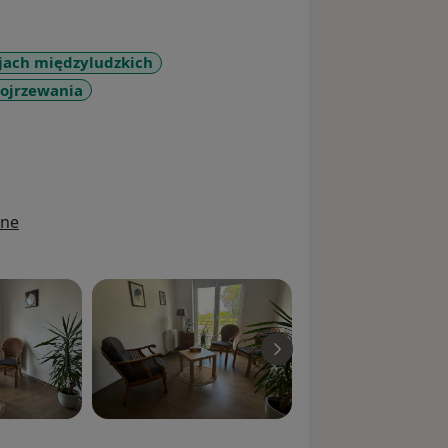
jach międzyludzkich
dojrzewania
_diseases
ine