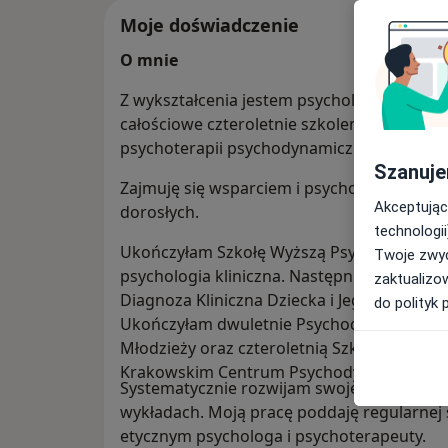
Moje doświadczenie
O mnie
Z wykształcenia jestem psychologiem i ps
całościowe czteroletnie szkolenie psychote
psychoterapii psychodynamicznej.
Szanuje
Zajmuję się wsparciem i psychoterapią mło
Akceptując
dorosłych.
technologii
Ukończyłam Szkołę Wyższą Psychologii Społ
Twoje zwyc
psychologia kliniczna. Następnie zrealiz
zaktualizo
Diagnoza Kliniczna Dziecka i Jego Rodziny
do polityk 
Ukończyłam dwuletnie Psychodynamiczne St
Młodzieży oraz czteroletnią Szkołę Psycho
Krakowskim Centrum Psychodynamicznym
Systematycznie rozwijam swoje kompetencje
wykładach. Moją pracę poddaję regularnej 
etycznym psychologa i psychoterapeuty.