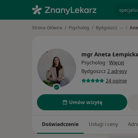
specjaliz
Strona Główna
Psycholog
Bydgoszcz
Ane
Zmień mi
mgr
Aneta Łempick
O spec
Psycholog
·
Więcej
Bydgoszcz
2 adresy
24 opinie
Umów wizytę
Doświadczenie
Usługi i ceny
Adr