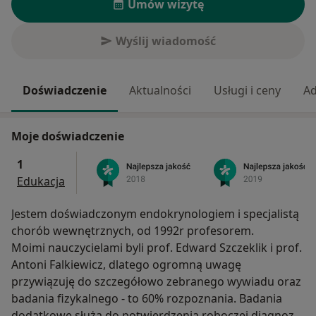
Umów wizytę
Wyślij wiadomość
Doświadczenie
Aktualności
Usługi i ceny
Ad
Moje doświadczenie
1
Edukacja
Jestem doświadczonym endokrynologiem i specjalistą
chorób wewnętrznych, od 1992r profesorem.
Moimi nauczycielami byli prof. Edward Szczeklik i prof.
Antoni Falkiewicz, dlatego ogromną uwagę
przywiązuję do szczegółowo zebranego wywiadu oraz
badania fizykalnego - to 60% rozpoznania. Badania
dodatkowe służą do potwierdzenia roboczej diagnozy.