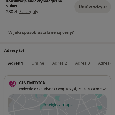
Konsultacja endokrynologiczna
online
Umów wizytę
280 zł
Szczegóły
W jaki sposób ustalane są ceny?
Adresy (5)
Adres 1
Online
Adres 2
Adres 3
Adres 4
GINEMEDICA
Podwale 83 (budynek Ovo),
Krzyki
, 50-414
Wrocław
Powiększ mapę
otwiera się w nowej karcie