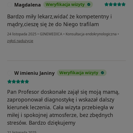
Magdalena
Weryfikacja wizyty
M
Bardzo miły lekarz,widać że kompetentny i
mądry,cieszę się że do Niego trafilam
24 listopada 2025
•
GINEMEDICA
•
Konsultacja endokrynologiczna
•
w opinii użytkownika Magdalena
zgłoś nadużycie
W imieniu Janiny
Weryfikacja wizyty
W
Pan Profesor doskonałe zajął się moją mamą,
zaproponował diagnostykę i wskazał dalszy
kierunek leczenia. Cała wizyta przebiegła w
miłej i spokojnej atmosferze, bez zbędnych
stresów. Bardzo dziękujemy
21 listopada 2025