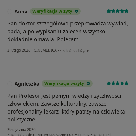
Anna
Weryfikacja wizyty
A
Pan doktor szczegółowo przeprowadza wywiad,
bada, a po wypisaniu zaleceń wszystko
dokładnie omawia. Polecam
w opinii użytkownika Anna
2 lutego 2026
•
GINEMEDICA
•
•
zgłoś nadużycie
Agnieszka
Weryfikacja wizyty
A
Pan Profesor jest pełnym wiedzy i życzliwości
człowiekiem. Zawsze kulturalny, zawsze
profesjonalny lekarz, który patrzy na człowieka
holistyczne.
29 stycznia 2026
•
Dolnośląskie Centrum Medyczne DOLMED S.A.
•
Konsultacja