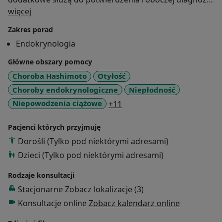
O mnie
Każdy pacjent objęty moja opieką otrzymuje mój nr
więcej
telefonu aby czuć się bezpiecznie i wiedzieć, że może
Zakres porad
skonsultować swoje zdrowotne obawy w trakcie
Endokrynologia
terapii.
Odbyłem liczne staże oraz byłem wykładowcą na
Główne obszary pomocy
licznych uniwersytetach zagranicznych, a obecnie na
Choroba Hashimoto
Otyłość
licznych kongresach i kursach krajowych i
Choroby endokrynologiczne
Niepłodność
zagranicznych.
a11y_sr_more_diseases
Niepowodzenia ciążowe
+11
Jestem członkiem honorowym licznych Towarzystw
Naukowych Polskich i Zagranicznych.
Pacjenci których przyjmuję
Dorośli (Tylko pod niektórymi adresami)
Dzieci (Tylko pod niektórymi adresami)
Rodzaje konsultacji
Stacjonarne
Zobacz lokalizacje (3)
Konsultacje online
Zobacz kalendarz online