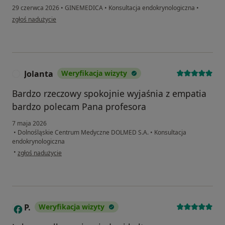
29 czerwca 2026
•
GINEMEDICA
•
Konsultacja endokrynologiczna
•
w opinii użytkownika DZ
zgłoś nadużycie
Jolanta
Weryfikacja wizyty
J
Bardzo rzeczowy spokojnie wyjaśnia z empatia
bardzo polecam Pana profesora
7 maja 2026
•
Dolnośląskie Centrum Medyczne DOLMED S.A.
•
Konsultacja
endokrynologiczna
w opinii użytkownika Jolanta
•
zgłoś nadużycie
P.
Weryfikacja wizyty
P