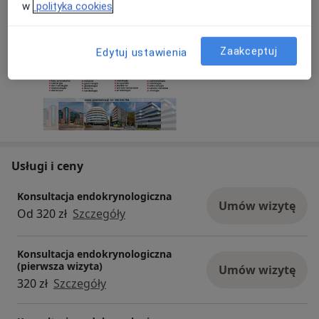
w
polityka cookies
09/09/2025
Zaakceptuj
Edytuj ustawienia
Usługi i ceny
Konsultacja endokrynologiczna
Umów wizytę
Od 320 zł
Szczegóły
Konsultacja endokrynologiczna
(pierwsza wizyta)
Umów wizytę
320 zł
Szczegóły