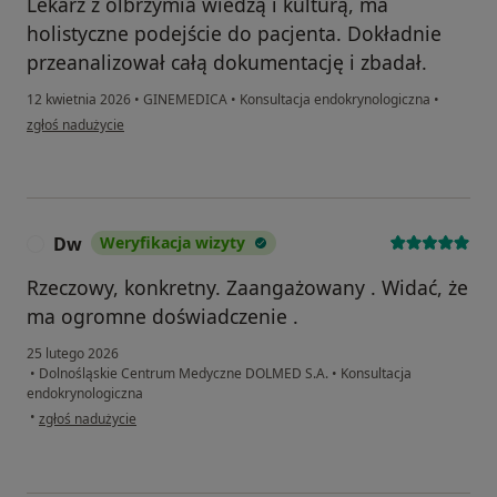
Lekarz z olbrzymia wiedzą i kulturą, ma
holistyczne podejście do pacjenta. Dokładnie
przeanalizował całą dokumentację i zbadał.
12 kwietnia 2026
•
GINEMEDICA
•
Konsultacja endokrynologiczna
•
w opinii użytkownika P.
zgłoś nadużycie
Dw
Weryfikacja wizyty
D
Rzeczowy, konkretny. Zaangażowany . Widać, że
ma ogromne doświadczenie .
25 lutego 2026
•
Dolnośląskie Centrum Medyczne DOLMED S.A.
•
Konsultacja
endokrynologiczna
w opinii użytkownika Dw
•
zgłoś nadużycie