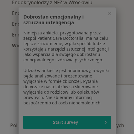
Endokrynolodzy z NFZ w Wrocławiu
Endokrynolodzy z Medicover w Wrocławiu
Dobrostan emocjonalny i
sztuczna inteligencja
Endokrynolodzy z POLMED w Wrocławiu
Niniejsza ankieta, przygotowana przez
Endokrynolodzy z LUX MED w Wrocławiu
zespół Patient Care Doctoralia, ma na celu
lepsze zrozumienie, w jaki sposób ludzie
Więcej (1)
korzystają z narzędzi sztucznej inteligencji
Więcej w kategorii: Najpopularniejsze ubezpie
jako wsparcia dla swojego dobrostanu
emocjonalnego i zdrowia psychicznego.
Udział w ankiecie jest anonimowy, a wyniki
będą analizowane i prezentowane
wyłącznie w formie zbiorczej. Pytania
dotyczące nastolatków są skierowane
Serwis
wyłącznie do rodziców lub opiekunów
prawnych. Nie zbieramy informacji
bezpośrednio od osób niepełnoletnich.
Regulamin
Polityka prywatności pacjentów
Polityka prywatności profesjonalistów
Start survey
Polityka prywatności dla profesjonalistów, których
dane pozyskaliśmy samodzielnie