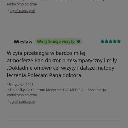
endokrynologiczna
w opinii użytkownika Agnieszka
•
zgłoś nadużycie
Wieslaw
Weryfikacja wizyty
W
Wizyta przebiegła w bardzo miłej
atmosferze.Pan doktor przesympatyczny i miły
.Dokładnie omówił cel wizyty i dalsze metody
leczenia.Polecam Pana doktora.
15 stycznia 2026
•
Dolnośląskie Centrum Medyczne DOLMED S.A.
•
Konsultacja
endokrynologiczna
w opinii użytkownika Wieslaw
•
zgłoś nadużycie