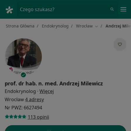
Me
Czego szukasz?
Strona Główna
Endokrynolog
Wrocław
Andrzej Mile
Zmień miasto
prof. dr hab. n. med.
Andrzej Milewicz
O specjalizacjach
Endokrynolog
·
Więcej
Wrocław
4 adresy
Nr PWZ: 6627494
113 opinii