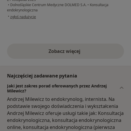
•
Dolnośląskie Centrum Medyczne DOLMED S.A.
•
Konsultacja
endokrynologiczna
w opinii użytkownika W imieniu Janiny
•
zgłoś nadużycie
Zobacz więcej
opinie powyżej
Najczęściej zadawane pytania
Jaki jest zakres porad oferowanych przez Andrzej
Milewicz?
Andrzej Milewicz to endokrynolog, internista. Na
podstawie swojego doświadczenia i wykształcenia
Andrzej Milewicz oferuje usługi takie jak: Konsultacja
endokrynologiczna, konsultacja endokrynologiczna
online, konsultacja endokrynologiczna (pierwsza