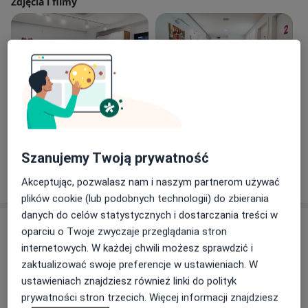
Zdjęcia i filmy
Zobacz galerię (4)
Szanujemy Twoją prywatność
Pokaż więcej
o doświadczeniu
Akceptując, pozwalasz nam i naszym partnerom używać
plików cookie (lub podobnych technologii) do zbierania
danych do celów statystycznych i dostarczania treści w
Aktualności
oparciu o Twoje zwyczaje przeglądania stron
prof. dr hab. n. med. Andrzej Milewicz
internetowych. W każdej chwili możesz sprawdzić i
Podwale 83/01, 50-414 Wrocław
zaktualizować swoje preferencje w ustawieniach. W
ustawieniach znajdziesz również linki do polityk
Zapraszam na konsultacje do Centrum
prywatności stron trzecich. Więcej informacji znajdziesz
Medycznego Ginemedica!