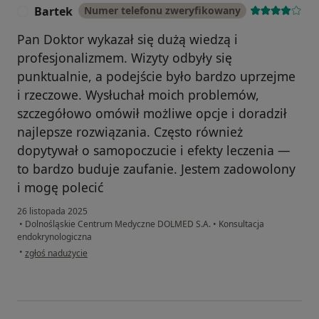
Bartek
Numer telefonu zweryfikowany
B
Pan Doktor wykazał się dużą wiedzą i
profesjonalizmem. Wizyty odbyły się
punktualnie, a podejście było bardzo uprzejme
i rzeczowe. Wysłuchał moich problemów,
szczegółowo omówił możliwe opcje i doradził
najlepsze rozwiązania. Często również
dopytywał o samopoczucie i efekty leczenia —
to bardzo buduje zaufanie. Jestem zadowolony
i mogę polecić
26 listopada 2025
•
Dolnośląskie Centrum Medyczne DOLMED S.A.
•
Konsultacja
endokrynologiczna
w opinii użytkownika Bartek
•
zgłoś nadużycie