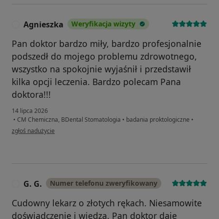
Agnieszka
Weryfikacja wizyty
A
Pan doktor bardzo miły, bardzo profesjonalnie
podszedł do mojego problemu zdrowotnego,
wszystko na spokojnie wyjaśnił i przedstawił
kilka opcji leczenia. Bardzo polecam Pana
doktora!!!
14 lipca 2026
•
CM Chemiczna, BDental Stomatologia
•
badania proktologiczne
•
w opinii użytkownika Agnieszka
zgłoś nadużycie
G. G.
Numer telefonu zweryfikowany
G
Cudowny lekarz o złotych rękach. Niesamowite
doświadczenie i wiedza. Pan doktor daje