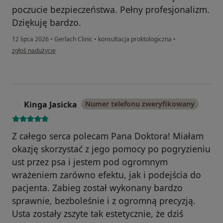
poczucie bezpieczeństwa. Pełny profesjonalizm.
Dziękuję bardzo.
12 lipca 2026
•
Gerlach Clinic
•
konsultacja proktologiczna
•
w opinii użytkownika G. G.
zgłoś nadużycie
Kinga Jasicka
Numer telefonu zweryfikowany
K
Z całego serca polecam Pana Doktora! Miałam
okazję skorzystać z jego pomocy po pogryzieniu
ust przez psa i jestem pod ogromnym
wrażeniem zarówno efektu, jak i podejścia do
pacjenta. Zabieg został wykonany bardzo
sprawnie, bezboleśnie i z ogromną precyzją.
Usta zostały zszyte tak estetycznie, że dziś