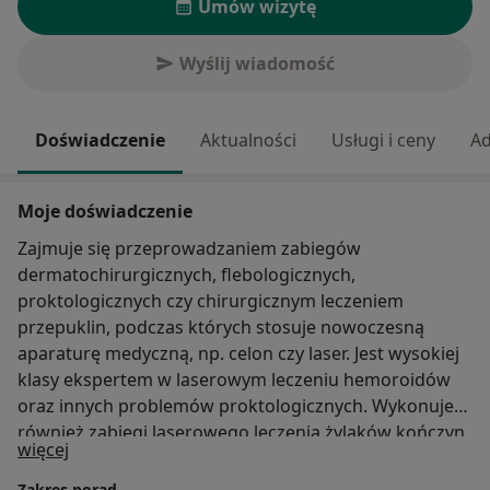
Umów wizytę
Wyślij wiadomość
Doświadczenie
Aktualności
Usługi i ceny
Ad
Moje doświadczenie
Zajmuje się przeprowadzaniem zabiegów
dermatochirurgicznych, flebologicznych,
proktologicznych czy chirurgicznym leczeniem
przepuklin, podczas których stosuje nowoczesną
aparaturę medyczną, np. celon czy laser. Jest wysokiej
klasy ekspertem w laserowym leczeniu hemoroidów
oraz innych problemów proktologicznych. Wykonuje
również zabiegi laserowego leczenia żylaków kończyn
O mnie
więcej
dolnych oraz pajączków naczyniowych. Prócz tego
przeprowadza diagnostykę dermatoskopową i
Zakres porad