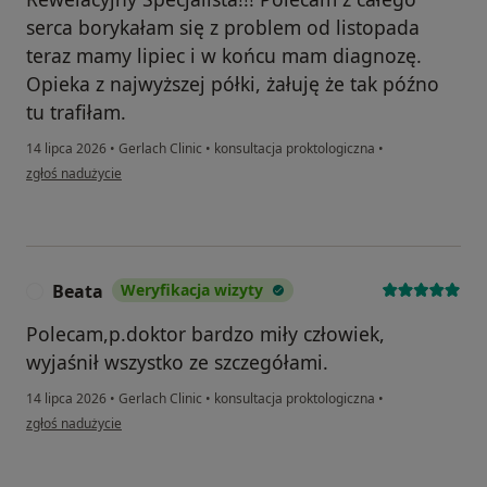
serca borykałam się z problem od listopada
teraz mamy lipiec i w końcu mam diagnozę.
Opieka z najwyższej półki, żałuję że tak późno
tu trafiłam.
14 lipca 2026
•
Gerlach Clinic
•
konsultacja proktologiczna
•
w opinii użytkownika MSz
zgłoś nadużycie
Beata
Weryfikacja wizyty
B
Polecam,p.doktor bardzo miły człowiek,
wyjaśnił wszystko ze szczegółami.
14 lipca 2026
•
Gerlach Clinic
•
konsultacja proktologiczna
•
w opinii użytkownika Beata
zgłoś nadużycie