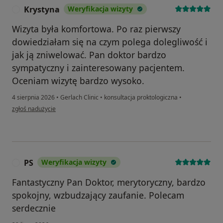
Krystyna
Weryfikacja wizyty
K
Wizyta była komfortowa. Po raz pierwszy
dowiedziałam się na czym polega dolegliwość i
jak ją zniwelować. Pan doktor bardzo
sympatyczny i zainteresowany pacjentem.
Oceniam wizytę bardzo wysoko.
4 sierpnia 2026
•
Gerlach Clinic
•
konsultacja proktologiczna
•
w opinii użytkownika Krystyna
zgłoś nadużycie
PS
Weryfikacja wizyty
P
Fantastyczny Pan Doktor, merytoryczny, bardzo
spokojny, wzbudzający zaufanie. Polecam
serdecznie