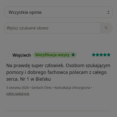
Szukaj w opiniach
Wojciech
Weryfikacja wizyty
W
Na prawdę super człowiek. Osobom szukającym
pomocy i dobrego fachowca polecam z całego
serca. Nr 1 w Bielsku
5 sierpnia 2026
•
Gerlach Clinic
•
Konsultacja chirurgiczna
•
w opinii użytkownika Wojciech
zgłoś nadużycie