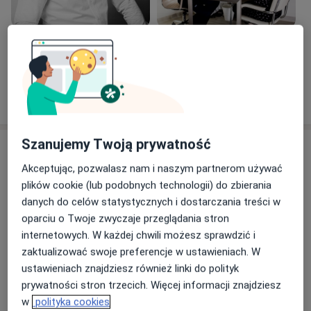
Zobacz galerię (7)
Pokaż więcej
o doświadczeniu
Szanujemy Twoją prywatność
Aktualności
Akceptując, pozwalasz nam i naszym partnerom używać
dr n. med. Andrzej Grabarczyk
plików cookie (lub podobnych technologii) do zbierania
Chemiczna 3, 44-121 Gliwice
danych do celów statystycznych i dostarczania treści w
Szanowni Państwo, jeśli zależy Państwu na
oparciu o Twoje zwyczaje przeglądania stron
szybkim dostępie do lekarzy – bez kolejki i bez
internetowych. W każdej chwili możesz sprawdzić i
skierowania, zapraszamy do naszej
zaktualizować swoje preferencje w ustawieniach. W
specjalistycznej przychodni, która powstała z
ustawieniach znajdziesz również linki do polityk
myślą o osobach chcących korzystać z prywatnej
prywatności stron trzecich. Więcej informacji znajdziesz
opieki zdrowotnej. Oprócz zabiegów
Dowiedz się więcej
w
polityka cookies
stomatologicznych znajdziecie w niej