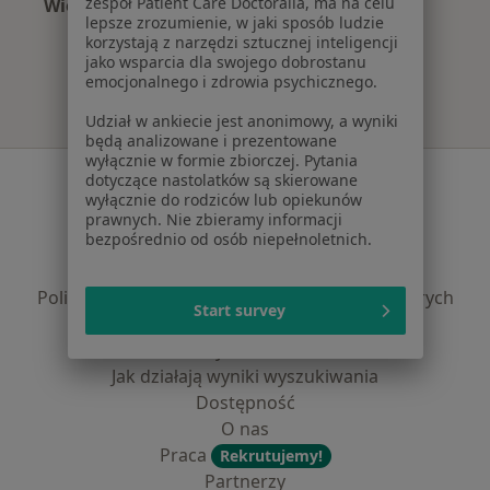
zespół Patient Care Doctoralia, ma na celu
Więcej (15)
lepsze zrozumienie, w jaki sposób ludzie
Więcej w kategorii: Najczęście leczone chorob
korzystają z narzędzi sztucznej inteligencji
jako wsparcia dla swojego dobrostanu
emocjonalnego i zdrowia psychicznego.
Udział w ankiecie jest anonimowy, a wyniki
będą analizowane i prezentowane
wyłącznie w formie zbiorczej. Pytania
Serwis
dotyczące nastolatków są skierowane
wyłącznie do rodziców lub opiekunów
Regulamin
prawnych. Nie zbieramy informacji
bezpośrednio od osób niepełnoletnich.
Polityka prywatności pacjentów
Polityka prywatności profesjonalistów
Polityka prywatności dla profesjonalistów, których
Start survey
dane pozyskaliśmy samodzielnie
Polityka cookies
Jak działają wyniki wyszukiwania
Dostępność
O nas
Praca
Rekrutujemy!
Partnerzy