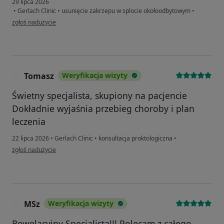
29 lipca 2026
•
Gerlach Clinic
•
usunięcie zakrzepu w splocie okołoodbytowym
•
w opinii użytkownika PS
zgłoś nadużycie
Tomasz
Weryfikacja wizyty
T
Świetny specjalista, skupiony na pacjencie
Dokładnie wyjaśnia przebieg choroby i plan
leczenia
22 lipca 2026
•
Gerlach Clinic
•
konsultacja proktologiczna
•
w opinii użytkownika Tomasz
zgłoś nadużycie
MSz
Weryfikacja wizyty
M
Rewelacyjny Specjalista!!! Polecam z całego