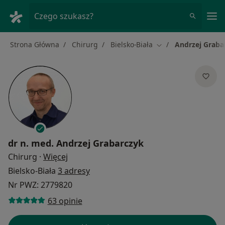
Me
Czego szukasz?
Strona Główna
Chirurg
Bielsko-Biała
Andrzej Graba
Zmień miasto
dr n. med.
Andrzej Grabarczyk
O specjalizacjach
Chirurg
·
Więcej
Bielsko-Biała
3 adresy
Nr PWZ: 2779820
63 opinie