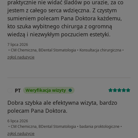
praktycznie nie widać śladów po urazie, za co
jestem z całego serca wdzięczna. Z czystym
sumieniem polecam Pana Doktora każdemu,
kto szuka wybitnego chirurga z ogromną
wiedzą i niezwykłym poczuciem estetyki.
7 lipca 2026
•
CM Chemiczna, BDental Stomatologia
•
Konsultacja chirurgiczna
•
w opinii użytkownika Kinga Jasicka
zgłoś nadużycie
PT
Weryfikacja wizyty
P
Dobra szybka ale efektywna wizyta, bardzo
polecam Pana Doktora.
6 lipca 2026
•
CM Chemiczna, BDental Stomatologia
•
badania proktologiczne
•
w opinii użytkownika PT
zgłoś nadużycie