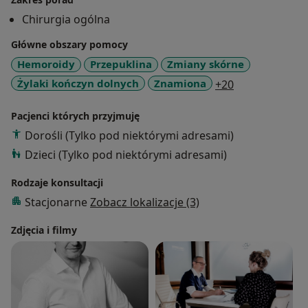
wykonuje zabiegi chirurgicznego lub laserowego
Chirurgia ogólna
usuwania zmian skóry i tkanki podstawnej.
Główne obszary pomocy
Doświadczenie zdobywał jako wieloletni asystent
Kliniki Chirurgii Przewodu Pokarmowego Centralnego
Hemoroidy
Przepuklina
Zmiany skórne
Szpitala Klinicznego w Katowicach, gdzie w 2014r
a11y_sr_more
Żylaki kończyn dolnych
Znamiona
+20
obronił pracę doktorską. Przez 11 lat obejmował
stanowisko Ordynatora na Oddziale Chirurgii Ogólnej
Pacjenci których przyjmuję
Okręgowego Szpitala Kolejowego w Katowicach.
Dorośli (Tylko pod niektórymi adresami)
Dzieci (Tylko pod niektórymi adresami)
Rodzaje konsultacji
Stacjonarne
Zobacz lokalizacje (3)
Zdjęcia i filmy