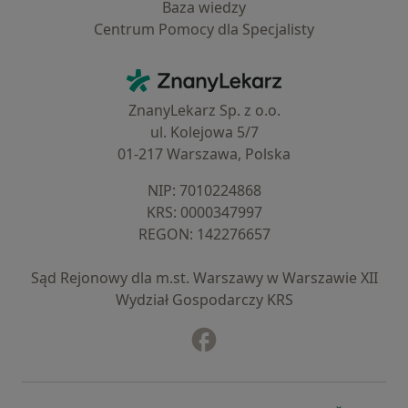
Baza wiedzy
Centrum Pomocy dla Specjalisty
Kontakt
ZnanyLekarz - Strona główna
ZnanyLekarz Sp. z o.o.
ul. Kolejowa 5/7
01-217 Warszawa, Polska
NIP: ⁠7010224868
KRS: ⁠0000347997
REGON: ⁠142276657
Sąd Rejonowy dla m.st. Warszawy w Warszawie XII
Wydział Gospodarczy KRS
Facebook
otwiera się w nowej karcie