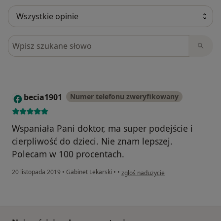
Szukaj w opiniach
becia1901
Numer telefonu zweryfikowany
B
Wspaniała Pani doktor, ma super podejście i
cierpliwość do dzieci. Nie znam lepszej.
Polecam w 100 procentach.
w opinii użytkownika becia1901
20 listopada 2019
•
Gabinet Lekarski
•
•
zgłoś nadużycie