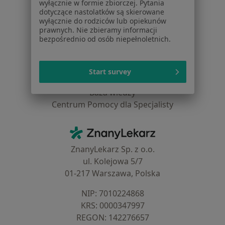
wyłącznie w formie zbiorczej. Pytania
Blog dla pacjentów
dotyczące nastolatków są skierowane
wyłącznie do rodziców lub opiekunów
Dla profesjonalistów
prawnych. Nie zbieramy informacji
bezpośrednio od osób niepełnoletnich.
Cennik
Dla lekarzy
Dla placówek medycznych
Start survey
Noa Notes
nowość
Baza wiedzy
Centrum Pomocy dla Specjalisty
Kontakt
ZnanyLekarz - Strona główna
ZnanyLekarz Sp. z o.o.
ul. Kolejowa 5/7
01-217 Warszawa, Polska
NIP: ⁠7010224868
KRS: ⁠0000347997
REGON: ⁠142276657