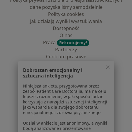
Polityka prywatności dla profesjonalistów, których
dane pozyskaliśmy samodzielnie
Polityka cookies
Jak działają wyniki wyszukiwania
Dostępność
O nas
Praca
Rekrutujemy!
Partnerzy
Centrum prasowe
Kontakt
Dobrostan emocjonalny i
Dla pacjentów
sztuczna inteligencja
Lekarze
Niniejsza ankieta, przygotowana przez
zespół Patient Care Doctoralia, ma na celu
Placówki medyczne
lepsze zrozumienie, w jaki sposób ludzie
Pytania i odpowiedzi
korzystają z narzędzi sztucznej inteligencji
Usługi i zabiegi
jako wsparcia dla swojego dobrostanu
emocjonalnego i zdrowia psychicznego.
Choroby
Pomoc
Udział w ankiecie jest anonimowy, a wyniki
Aplikacje mobilne
będą analizowane i prezentowane