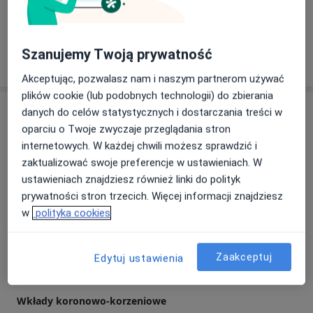
a11y_sr_more_disea
Protezy
Zapalenie zębodołu
+14
Szanujemy Twoją prywatność
Pokaż więcej
o doświadczeniu
Akceptując, pozwalasz nam i naszym partnerom używać
plików cookie (lub podobnych technologii) do zbierania
Usługi i ceny
danych do celów statystycznych i dostarczania treści w
oparciu o Twoje zwyczaje przeglądania stron
Badania stomatologiczne
internetowych. W każdej chwili możesz sprawdzić i
Szczegóły
zaktualizować swoje preferencje w ustawieniach. W
ustawieniach znajdziesz również linki do polityk
Protezy
prywatności stron trzecich. Więcej informacji znajdziesz
Szczegóły
w
polityka cookies
Wybielanie zębów
Zaakceptuj
Edytuj ustawienia
Szczegóły
Wkłady koronowo-korzeniowe