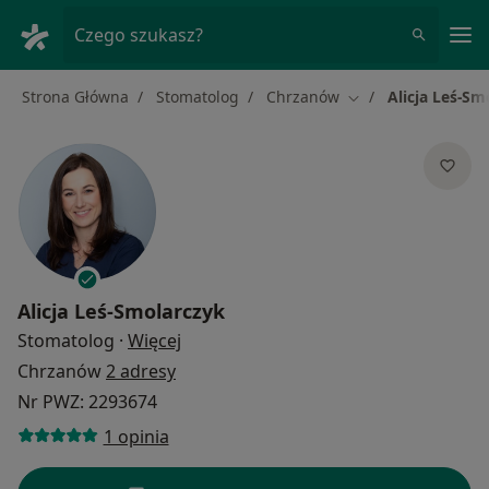
Me
Czego szukasz?
Strona Główna
Stomatolog
Chrzanów
Alicja Leś-Sm
Zmień miasto
Alicja Leś-Smolarczyk
O specjalizacjach
Stomatolog
·
Więcej
Chrzanów
2 adresy
Nr PWZ: 2293674
1 opinia