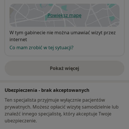
Powiększ mapę
otwiera się w nowej karcie
Dostępność
W tym gabinecie nie można umawiać wizyt przez
internet
Co mam zrobić w tej sytuacji?
Pokaż więcej
o adresie
Ubezpieczenia - brak akceptowanych
Ten specjalista przyjmuje wyłącznie pacjentów
prywatnych. Możesz opłacić wizytę samodzielnie lub
znaleźć innego specjalistę, który akceptuje Twoje
ubezpieczenie.