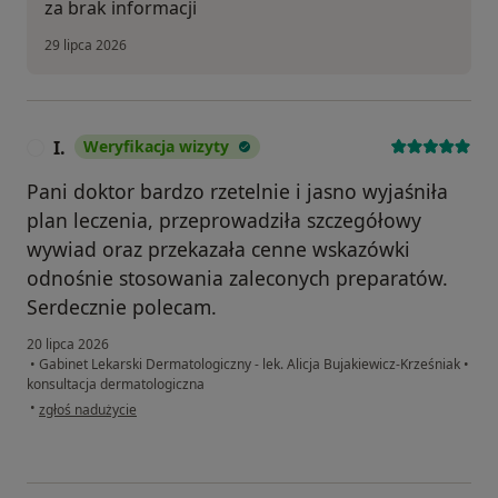
za brak informacji
29 lipca 2026
I.
Weryfikacja wizyty
I
Pani doktor bardzo rzetelnie i jasno wyjaśniła
plan leczenia, przeprowadziła szczegółowy
wywiad oraz przekazała cenne wskazówki
odnośnie stosowania zaleconych preparatów.
Serdecznie polecam.
20 lipca 2026
•
Gabinet Lekarski Dermatologiczny - lek. Alicja Bujakiewicz-Krześniak
•
konsultacja dermatologiczna
w opinii użytkownika I.
•
zgłoś nadużycie