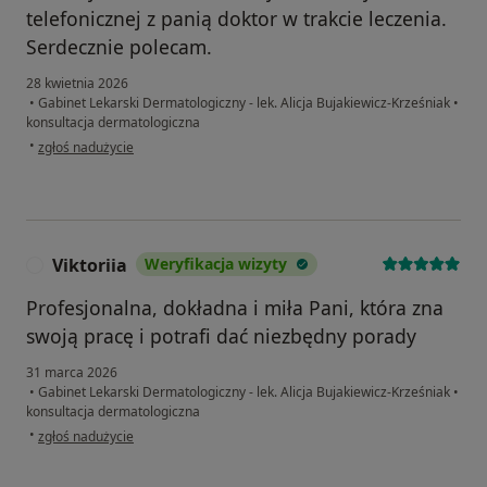
telefonicznej z panią doktor w trakcie leczenia.
Serdecznie polecam.
28 kwietnia 2026
•
Gabinet Lekarski Dermatologiczny - lek. Alicja Bujakiewicz-Krześniak
•
konsultacja dermatologiczna
w opinii użytkownika Jacek A
•
zgłoś nadużycie
Viktoriia
Weryfikacja wizyty
V
Profesjonalna, dokładna i miła Pani, która zna
swoją pracę i potrafi dać niezbędny porady
31 marca 2026
•
Gabinet Lekarski Dermatologiczny - lek. Alicja Bujakiewicz-Krześniak
•
konsultacja dermatologiczna
w opinii użytkownika Viktoriia
•
zgłoś nadużycie