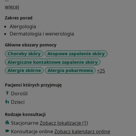
O mnie
więcej
Zakres porad
Jako lekarz dermatolog alergolog nie zajmuję się
Alergologia
leczeniem pacjentów z alergią dróg oddechowych w
Dermatologia i wenerologia
tym astmy. Nie wykonuję zabiegów dermatologicznych
(krioterapia, elektrokoagulacja, zabiegi laserowe).
Główne obszary pomocy
Choroby skóry
Atopowe zapalenie skóry
Specjalizację I i II stopnia z dermatologii uzyskałam
Alergiczne kontaktowe zapalenie skóry
pracując wiele lat w oddziale dermatologicznym oraz
a11y_sr_more
Alergie skórne
Alergia pokarmowa
+25
przychodni przyszpitalnej Stołecznego Szpitala
Dermatologicznego w Warszawie ul. Leszno 15 pod
Pacjenci których przyjmuję
kierunkiem docent Oleny Chowaniec.
Dorośli
Jestem Członkiem Polskiego Towarzystwa
Dzieci
Dermatologicznego.
Rodzaje konsultacji
Stacjonarne
Zobacz lokalizacje (1)
Konsultacje online
Zobacz kalendarz online