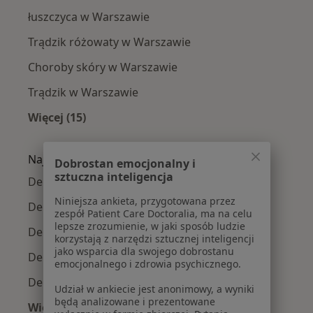
łuszczyca w Warszawie
Trądzik różowaty w Warszawie
Choroby skóry w Warszawie
Trądzik w Warszawie
Więcej (15)
Więcej w kategorii: Najczęście leczone chorob
Najpopularniejsze ubezpieczenia
Dobrostan emocjonalny i
sztuczna inteligencja
Dermatolodzy z Medicover w Warszawie
Niniejsza ankieta, przygotowana przez
Dermatolodzy z Allianz w Warszawie
zespół Patient Care Doctoralia, ma na celu
lepsze zrozumienie, w jaki sposób ludzie
Dermatolodzy z INTER Polska w Warszawie
korzystają z narzędzi sztucznej inteligencji
jako wsparcia dla swojego dobrostanu
Dermatolodzy z Signal Iduna w Warszawie
emocjonalnego i zdrowia psychicznego.
Dermatolodzy z Compensa w Warszawie
Udział w ankiecie jest anonimowy, a wyniki
będą analizowane i prezentowane
Więcej (10)