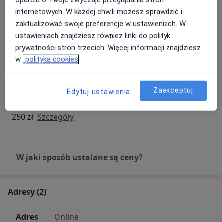
Usługi i ceny
internetowych. W każdej chwili możesz sprawdzić i
zaktualizować swoje preferencje w ustawieniach. W
Konsultacja dermatologiczna
Umów wizytę
ustawieniach znajdziesz również linki do polityk
Od 250 zł
Szczegóły
prywatności stron trzecich. Więcej informacji znajdziesz
w
polityka cookies
Konsultacja dermatologiczna dzieci
250 zł
Szczegóły
Zaakceptuj
Edytuj ustawienia
Konsultacja online
250 zł
Szczegóły
W jaki sposób ustalane są ceny?
Adresy (2)
Adres
Online