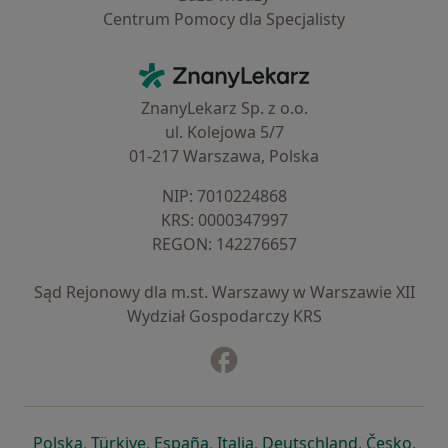
Centrum Pomocy dla Specjalisty
Kontakt
ZnanyLekarz - Strona główna
ZnanyLekarz Sp. z o.o.
ul. Kolejowa 5/7
01-217 Warszawa, Polska
NIP: ⁠7010224868
KRS: ⁠0000347997
REGON: ⁠142276657
Sąd Rejonowy dla m.st. Warszawy w Warszawie XII
Wydział Gospodarczy KRS
Facebook
otwiera się w nowej karcie
otwiera się w nowej karcie
otwiera się w nowej karcie
otwiera się w nowej karcie
otwiera się w nowej karci
otwiera się
otwi
Polska
,
Türkiye
,
España
,
Italia
,
Deutschland
,
Česko
,