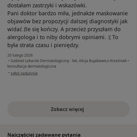
dostałam zastrzyki i wskazówki.
Pani doktor bardzo miła, jednakże maskowanie
objawów bez propozycji dalszej diagnostyki jak
widać źle się kończy. A przecież przyszłam do
alergologa i to niby dobrymi opiniami. :( To
była strata czasu i pieniędzy.
20 lutego 2026
•
Gabinet Lekarski Dermatologiczny - lek. Alicja Bujakiewicz-Krześniak
•
konsultacja dermatologiczna
w opinii użytkownika OG
•
zgłoś nadużycie
Zobacz więcej
opinie powyżej
Najczęściej zadawane pytania