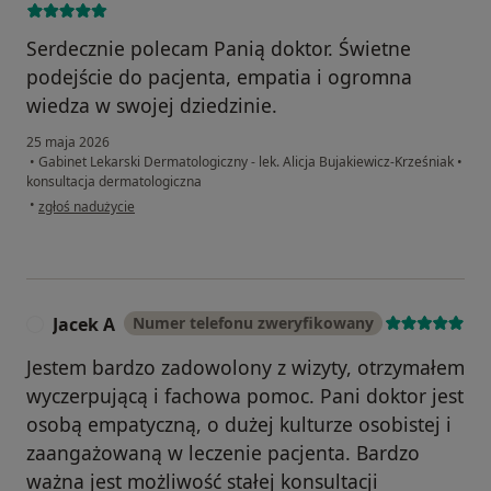
Serdecznie polecam Panią doktor. Świetne
podejście do pacjenta, empatia i ogromna
wiedza w swojej dziedzinie.
25 maja 2026
•
Gabinet Lekarski Dermatologiczny - lek. Alicja Bujakiewicz-Krześniak
•
konsultacja dermatologiczna
w opinii użytkownika Martyna
•
zgłoś nadużycie
Jacek A
Numer telefonu zweryfikowany
J
Jestem bardzo zadowolony z wizyty, otrzymałem
wyczerpującą i fachowa pomoc. Pani doktor jest
osobą empatyczną, o dużej kulturze osobistej i
zaangażowaną w leczenie pacjenta. Bardzo
ważna jest możliwość stałej konsultacji