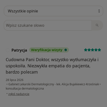
Szukaj w opiniach
Patrycja
Weryfikacja wizyty
P
Cudowna Pani Doktor, wszystko wytłumaczyła i
uspokoiła. Niezwykła empatia do pacjenta,
bardzo polecam
28 lipca 2026
•
Gabinet Lekarski Dermatologiczny - lek. Alicja Bujakiewicz-Krześniak
•
konsultacja dermatologiczna
w opinii użytkownika Patrycja
•
zgłoś nadużycie