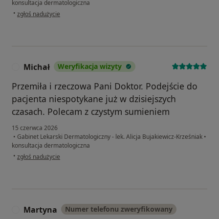
konsultacja dermatologiczna
w opinii użytkownika EL
•
zgłoś nadużycie
Michał
Weryfikacja wizyty
M
Przemiła i rzeczowa Pani Doktor. Podejście do
pacjenta niespotykane już w dzisiejszych
czasach. Polecam z czystym sumieniem
15 czerwca 2026
•
Gabinet Lekarski Dermatologiczny - lek. Alicja Bujakiewicz-Krześniak
•
konsultacja dermatologiczna
w opinii użytkownika Michał
•
zgłoś nadużycie
Martyna
Numer telefonu zweryfikowany
M