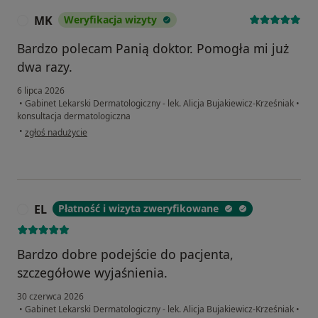
MK
Weryfikacja wizyty
M
Bardzo polecam Panią doktor. Pomogła mi już
dwa razy.
6 lipca 2026
•
Gabinet Lekarski Dermatologiczny - lek. Alicja Bujakiewicz-Krześniak
•
konsultacja dermatologiczna
w opinii użytkownika MK
•
zgłoś nadużycie
EL
Płatność i wizyta zweryfikowane
E
Bardzo dobre podejście do pacjenta,
szczegółowe wyjaśnienia.
30 czerwca 2026
•
Gabinet Lekarski Dermatologiczny - lek. Alicja Bujakiewicz-Krześniak
•