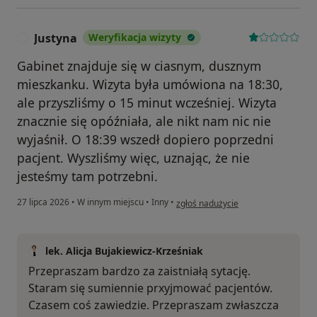
Justyna
Weryfikacja wizyty
J
Gabinet znajduje się w ciasnym, dusznym
mieszkanku. Wizyta była umówiona na 18:30,
ale przyszliśmy o 15 minut wcześniej. Wizyta
znacznie się opóźniała, ale nikt nam nic nie
wyjaśnił. O 18:39 wszedł dopiero poprzedni
pacjent. Wyszliśmy więc, uznając, że nie
jesteśmy tam potrzebni.
w opinii użytkownika Justyna
27 lipca 2026
•
W innym miejscu
•
Inny
•
zgłoś nadużycie
lek. Alicja Bujakiewicz-Krześniak
Przepraszam bardzo za zaistniałą sytację.
Staram się sumiennie prxyjmować pacjentów.
Czasem coś zawiedzie. Przepraszam zwłaszcza