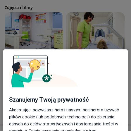
Zdjęcia i filmy
Zobacz galerię (6)
Płatność online akceptowana
Oszczędź swój czas przed wizytą.
Szanujemy Twoją prywatność
Akceptując, pozwalasz nam i naszym partnerom używać
Pokaż więcej
o doświadczeniu
plików cookie (lub podobnych technologii) do zbierania
danych do celów statystycznych i dostarczania treści w
oparciu o Twoje zwyczaje przeglądania stron