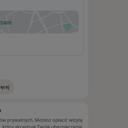
 mapę
wiera się w nowej karcie
ęcej
adresie
h
ntów prywatnych. Możesz opłacić wizytę
ę, który akceptuje Twoje ubezpieczenie.