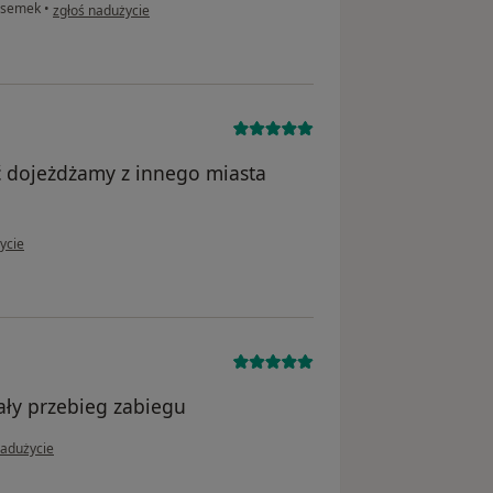
w opinii użytkownika Paulina
ósemek
•
zgłoś nadużycie
ć dojeżdżamy z innego miasta
ytkownika Anna
ycie
ały przebieg zabiegu
ii użytkownika Barbara
nadużycie