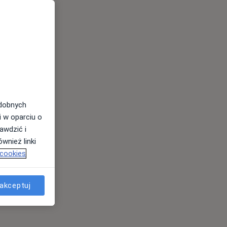
odobnych
i w oparciu o
awdzić i
wnież linki
 cookies
akceptuj