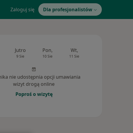
Zaloguj się
Dla profesjonalistów
Jutro
Pon,
Wt,
Śr,
Czw
9 Sie
10 Sie
11 Sie
12 Sie
13 Si
inika nie udostępnia opcji umawiania
wizyt drogą online
Poproś o wizytę