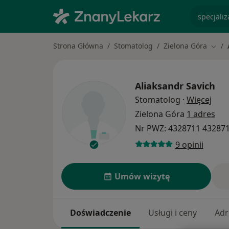
specjaliz
Strona Główna
Stomatolog
Zielona Góra
Zmie
Aliaksandr Savich
O sp
Stomatolog
·
Więcej
Zielona Góra
1 adres
Nr PWZ: 4328711 43287
9 opinii
Umów wizytę
Doświadczenie
Usługi i ceny
Adr