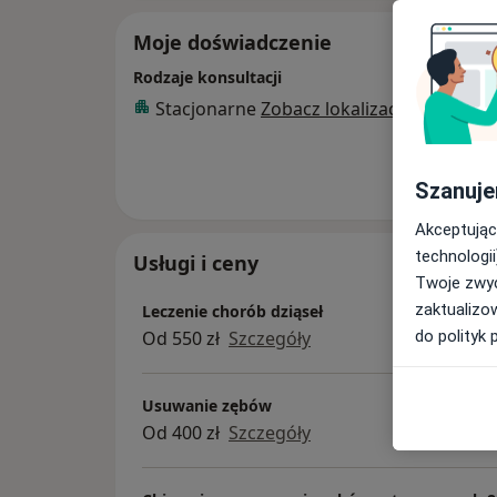
Moje doświadczenie
Rodzaje konsultacji
Stacjonarne
Zobacz lokalizacje (1)
Pokaż wi
o 
Szanuje
Akceptując
technologii
Usługi i ceny
Twoje zwyc
zaktualizo
Leczenie chorób dziąseł
Od 550 zł
Szczegóły
do polityk 
Usuwanie zębów
Od 400 zł
Szczegóły