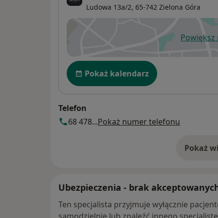
Ludowa 13a/2,
65-742
Zielona Góra
Powiększ
ot
Dostępność
Pokaż kalendarz
Telefon
68 478...
Pokaż numer telefonu
Pokaż wi
o 
Ubezpieczenia - brak akceptowanyc
Ten specjalista przyjmuje wyłącznie pacje
samodzielnie lub znaleźć innego specjalist