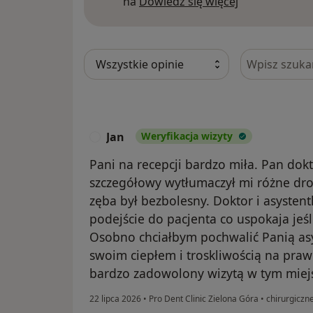
Dowiedz się w
na
Dowiedz się więcej
Szukaj w opi
Jan
Weryfikacja wizyty
J
Pani na recepcji bardzo miła. Pan dok
szczegółowy wytłumaczył mi różne dro
zęba był bezbolesny. Doktor i asysten
podejście do pacjenta co uspokaja jeśl
Osobno chciałbym pochwalić Panią asy
swoim ciepłem i troskliwością na praw
bardzo zadowolony wizytą w tym miejs
22 lipca 2026
•
Pro Dent Clinic Zielona Góra
•
chirurgiczn