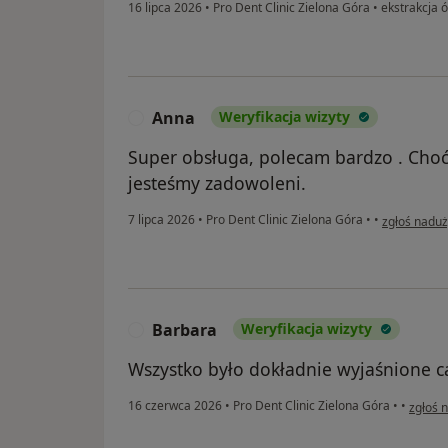
16 lipca 2026
•
Pro Dent Clinic Zielona Góra
•
ekstrakcja 
Anna
Weryfikacja wizyty
A
Super obsługa, polecam bardzo . Cho
jesteśmy zadowoleni.
w opinii uż
7 lipca 2026
•
Pro Dent Clinic Zielona Góra
•
•
zgłoś naduż
Barbara
Weryfikacja wizyty
B
Wszystko było dokładnie wyjaśnione c
w opin
16 czerwca 2026
•
Pro Dent Clinic Zielona Góra
•
•
zgłoś 