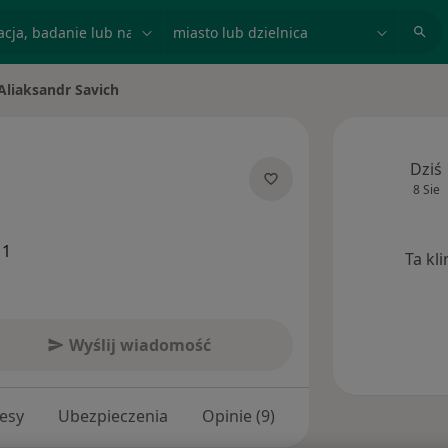
acja, badanie lub nazwisko
miasto lub dzielnica
Aliaksandr Savich
ń miasto
Dziś
8 Sie
ecjalizacjach
11
Ta kl
Wyślij wiadomość
esy
Ubezpieczenia
Opinie (9)