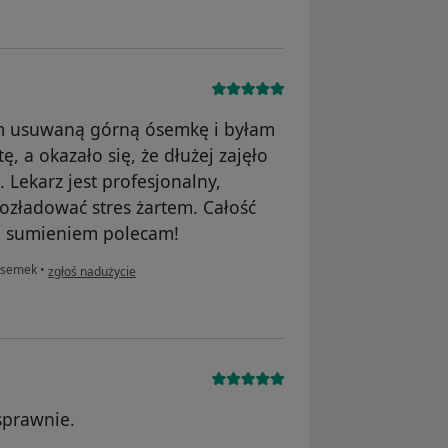
m usuwaną górną ósemkę i byłam
, a okazało się, że dłużej zajęło
 Lekarz jest profesjonalny,
rozładować stres żartem. Całość
ym sumieniem polecam!
w opinii użytkownika Lidia
ósemek
•
zgłoś nadużycie
sprawnie.