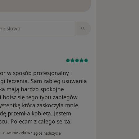
ięcej o opiniach
niach
tor w sposób profesjonalny i
gi leczenia. Sam zabieg usuwania
tka mają bardzo spokojne
i boisz się tego typu zabiegów.
stentkę która zaskoczyła mnie
dę przemiła kobieta. Jestem
cu. Polecam z całego serca.
w opinii użytkownika Jan
e usuwanie zębów
•
zgłoś nadużycie