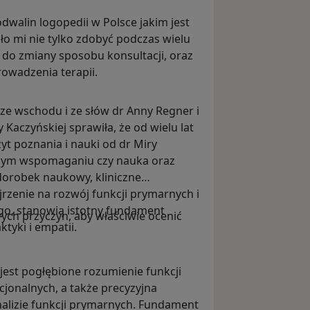
dwalin logopedii w Polsce jakim jest
ło mi nie tylko zdobyć podczas wielu
ę do zmiany sposobu konsultacji, oraz
owadzenia terapii.
ze wschodu i ze słów dr Anny Regner i
Kaczyńskiej sprawiła, że od wielu lat
t poznania i nauki od dr Miry
esnym wspomaganiu czy nauka oraz
dorobek naukowy, kliniczne
rzenie na rozwój funkcji prymarnych i
o, stanowią istotny fundament
ch przyczyn, aby właściwie ocenić
tyki i empatii.
est pogłębione rozumienie funkcji
jonalnych, a także precyzyjna
analizie funkcji prymarnych. Fundament