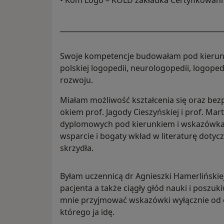
• Kom Logo – KOLD zakładka Certyfikowani 
______________________________________________
Swoje kompetencje budowałam pod kierunk
polskiej logopedii, neurologopedii, logopedi
rozwoju.
Miałam możliwość kształcenia się oraz be
okiem prof. Jagody Cieszyńskiej i prof. Mar
dyplomowych pod kierunkiem i wskazówkami 
wsparcie i bogaty wkład w literaturę doty
skrzydła.
Byłam uczennicą dr Agnieszki Hamerlińskiej
pacjenta a także ciągły głód nauki i poszu
mnie przyjmować wskazówki wyłącznie od o
którego ja idę.