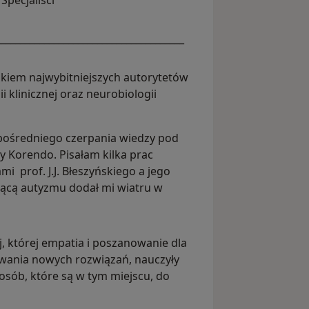
Specjaliści
_______________________________________
iem najwybitniejszych autorytetów
i klinicznej oraz neurobiologii
zpośredniego czerpania wiedzy pod
ty Korendo. Pisałam kilka prac
prof. J.J. Błeszyńskiego a jego
czącą autyzmu dodał mi wiatru w
, której empatia i poszanowanie dla
kiwania nowych rozwiązań, nauczyły
sób, które są w tym miejscu, do