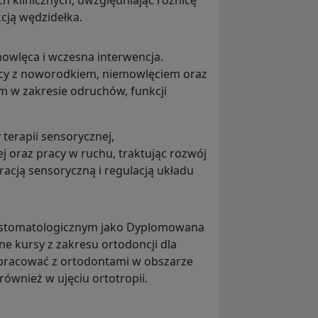
klinicznych, uwzględniając różnicę
cją wędzidełka.
mowlęca i wczesna interwencja.
acy z noworodkiem, niemowlęciem oraz
 w zakresie odruchów, funkcji
 terapii sensorycznej,
j oraz pracy w ruchu, traktując rozwój
acją sensoryczną i regulacją układu
e stomatologicznym jako Dyplomowana
e kursy z zakresu ortodoncji dla
pracować z ortodontami w obszarze
 również w ujęciu ortotropii.