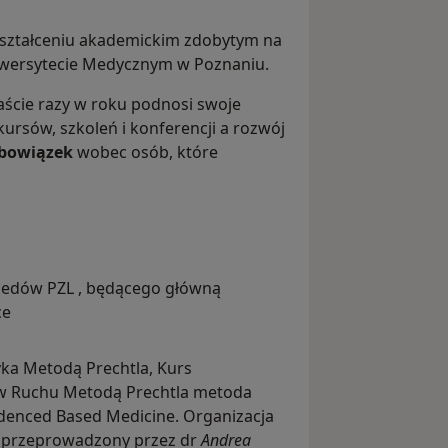
ształceniu akademickim zdobytym na
niwersytecie Medycznym w Poznaniu.
aście razy w roku podnosi swoje
ursów, szkoleń i konferencji a rozwój
obowiązek
wobec osób, które
:
opedów PZL , będącego główną
ce
ka Metodą Prechtla, Kurs
w Ruchu Metodą Prechtla metoda
denced Based Medicine. Organizacja
 przeprowadzony przez dr
Andrea