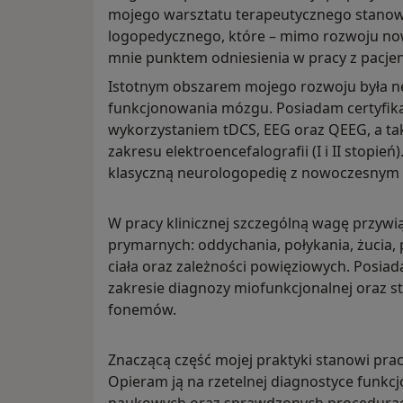
mojego warsztatu terapeutycznego stanowi
logopedycznego, które – mimo rozwoju no
mnie punktem odniesienia w pracy z pacje
Istotnym obszarem mojego rozwoju była n
funkcjonowania mózgu. Posiadam certyfika
wykorzystaniem tDCS, EEG oraz QEEG, a ta
zakresu elektroencefalografii (I i II stopień
klasyczną neurologopedię z nowoczesnym 
W pracy klinicznej szczególną wagę przywiąz
prymarnych: oddychania, połykania, żucia,
ciała oraz zależności powięziowych. Posia
zakresie diagnozy miofunkcjonalnej oraz st
fonemów.
Znaczącą część mojej praktyki stanowi prac
Opieram ją na rzetelnej diagnostyce funkcj