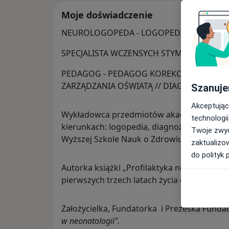
Moje doświadczenie
NEUROLOGOPEDA - LOGOPEDA DYPLOMO
SPECJALISTA WCZENSYCH STYMULACJI - TE
PEDAGOG - PEDAGOG KOREKCYJNO KOMPENS
ZARZĄDZANIA OŚWIATĄ // DIAGNOSTA ME
Szanuje
Akceptując
Wykładowca przedmiotów akademickich od 
technologii
kierunkach: logopedia, diagnoza i terapia 
Twoje zwyc
Wyższej Szkole Nauk o Zdrowiu.
zaktualizo
do polityk 
Autorka książki „Profilaktyka neurologope
pierwszych trzech latach życia dziecka” (202
Założycielka, Fundatorka i Prezeska Fundac
w neonatologii".