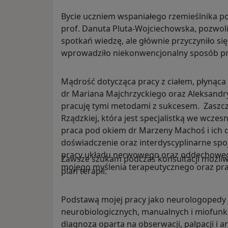
Bycie uczniem wspaniałego rzemieślnika po
prof. Danuta Pluta-Wojciechowska, pozwoli
spotkań wiedzę, ale głównie przyczyniło si
wprowadziło niekonwencjonalny sposób pr
Mądrość dotycząca pracy z ciałem, płynąca 
dr Mariana Majchrzyckiego oraz Aleksandry 
pracuję tymi metodami z sukcesem. Zaszczy
Rządzkiej, która jest specjalistką we wcz
praca pod okiem dr Marzeny Machoś i ich 
doświadczenie oraz interdyscyplinarne spoj
pracy układu nerwowego oraz oddechoweg
Zawsze szukam podczas konsultacji możliwy
mojego myślenia terapeutycznego oraz prak
plan terapii.
Podstawą mojej pracy jako neurologopedy j
neurobiologicznych, manualnych i miofunkc
diagnoza oparta na obserwacji, palpacji i 