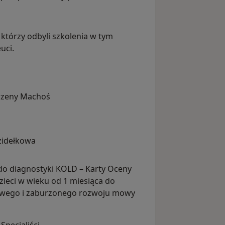
którzy odbyli szkolenia w tym
euci.
arzeny Machoś
zidełkowa
i do diagnostyki KOLD – Karty Oceny
zieci w wieku od 1 miesiąca do
owego i zaburzonego rozwoju mowy