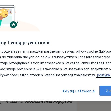
WANY- NEUROLOGOPEDA KLINICZNY
RAPEUTA INTEGRACJI SENSORYCZNEJ
ACYJNY - SPECJALISTA DS.
TODY PRECHTLA
my Twoją prywatność
, pozwalasz nam i naszym partnerom używać plików cookie (lub p
roku 2019, na następujących
) do zbierania danych do celów statystycznych i dostarczania treśc
autyzmu i logopedia kliniczna w
zaje przeglądania stron internetowych. W każdej chwili możesz spr
wać swoje preferencje w ustawieniach. W ustawieniach znajdziesz ró
prywatności stron trzecich. Więcej informacji znajdziesz w
polityka
dyczna i stymulacja sensoryczna w
3).
Za
Edytuj ustawienia
ji
"W CZEPKU URODZENI Neurologopedia