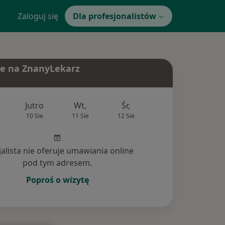
Zaloguj się
Dla profesjonalistów
e na ZnanyLekarz
Jutro
Wt,
Śr,
Czw,
Pt,
10 Sie
11 Sie
12 Sie
13 Sie
14 Si
jalista nie oferuje umawiania online
pod tym adresem.
Poproś o wizytę