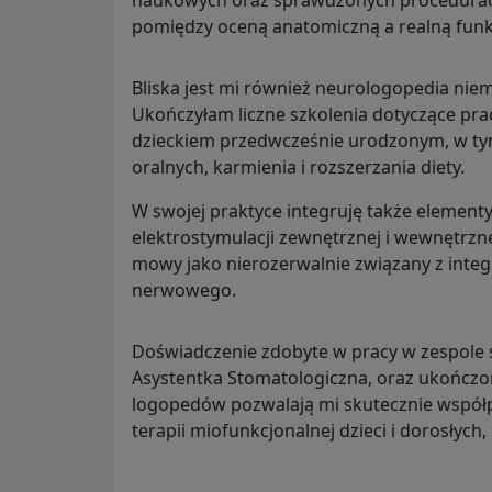
naukowych oraz sprawdzonych procedurach 
pomiędzy oceną anatomiczną a realną funk
Bliska jest mi również neurologopedia nie
Ukończyłam liczne szkolenia dotyczące pr
dzieckiem przedwcześnie urodzonym, w tym
oralnych, karmienia i rozszerzania diety.
W swojej praktyce integruję także elementy
elektrostymulacji zewnętrznej i wewnętrzne
mowy jako nierozerwalnie związany z integr
nerwowego.
Doświadczenie zdobyte w pracy w zespol
Asystentka Stomatologiczna, oraz ukończon
logopedów pozwalają mi skutecznie współ
terapii miofunkcjonalnej dzieci i dorosłych,