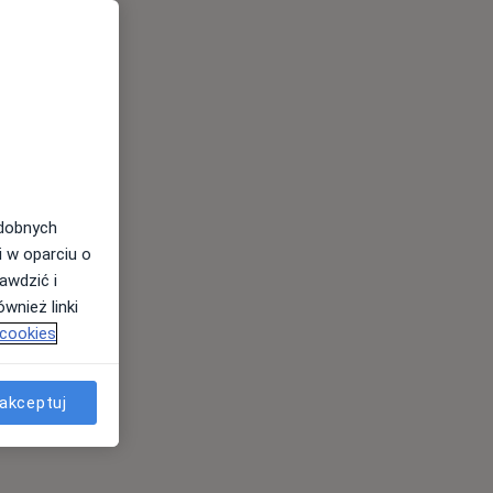
odobnych
i w oparciu o
awdzić i
wnież linki
 cookies
akceptuj