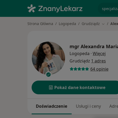
specjaliz
Strona Główna
Logopeda
Grudziądz
Ale
Zmień mi
mgr
Alexandra Mari
O spec
Logopeda
·
Więcej
Grudziądz
1 adres
64 opinie
Pokaż dane kontaktowe
Doświadczenie
Usługi i ceny
Adr