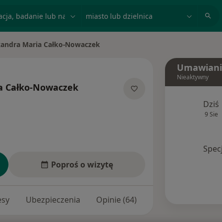
acja, badanie lub nazwisko
miasto lub dzielnica
xandra Maria Całko-Nowaczek
asto
Umawiani
Nieaktywny
a Całko-Nowaczek
jalizacjach
Dziś
9 Sie
Spec
Poproś o wizytę
esy
Ubezpieczenia
Opinie (64)