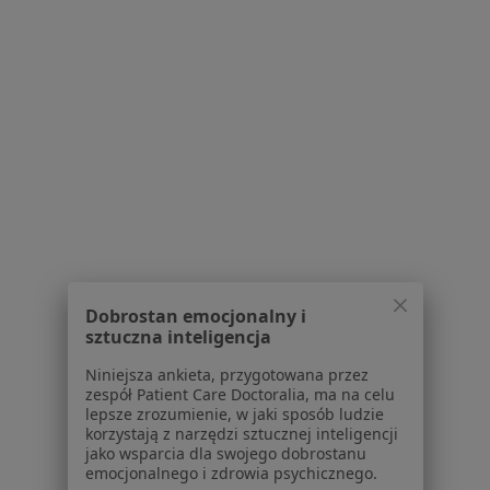
Powiązane wyszukiwania
|
Oferty pracy - Alergolog
W pobliżu Boguchwały
Alergolodzy w Rzeszowie
Alergolodzy w Jasle
Alergolodzy w Krosnie
Alergolodzy w Mielcu
Alergolodzy w Brzozowie
Więcej (7)
Dobrostan emocjonalny i
Więcej w kategorii: W pobliżu Boguchwały
sztuczna inteligencja
Niniejsza ankieta, przygotowana przez
Strona Główna
Alergolog
Boguchwała
Zmień miasto
zespół Patient Care Doctoralia, ma na celu
lepsze zrozumienie, w jaki sposób ludzie
korzystają z narzędzi sztucznej inteligencji
jako wsparcia dla swojego dobrostanu
emocjonalnego i zdrowia psychicznego.