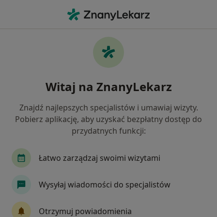
Me
Alergolog • Boguchwała, podkarpackie
Filtry
Ubezpieczenie
Mapa
Polecani alergolodzy w Boguchwale
Witaj na ZnanyLekarz
Jak działają wyniki wyszukiwania
Znajdź najlepszych specjalistów i umawiaj wizyty.
Pobierz aplikację, aby uzyskać bezpłatny dostęp do
Wybierz swoje ubezpieczenie
przydatnych funkcji:
Łatwo zarządzaj swoimi wizytami
Wysyłaj wiadomości do specjalistów
Otrzymuj powiadomienia