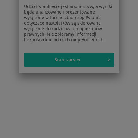
Udział w ankiecie jest anonimowy, a wyniki
będą analizowane i prezentowane
Serwis
wyłącznie w formie zbiorczej. Pytania
dotyczące nastolatków są skierowane
wyłącznie do rodziców lub opiekunów
Regulamin
prawnych. Nie zbieramy informacji
Polityka prywatności pacjentów
bezpośrednio od osób niepełnoletnich.
Polityka prywatności profesjonalistów
Polityka prywatności dla profesjonalistów, których
dane pozyskaliśmy samodzielnie
Start survey
Polityka cookies
Jak działają wyniki wyszukiwania
Dostępność
O nas
Praca
Rekrutujemy!
Partnerzy
Centrum prasowe
Kontakt
Dla pacjentów