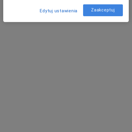
Zaakceptuj
Edytuj ustawienia
Centrum Medyczne LUX MED - Rzeszów,
ul. Stanisława Jabłońskiego 2
·
Więcej
Alergologia, Interna, Chirurgia
2872 opinie
Stanisława Jabłońskiego 2, Rzeszów
•
Mapa
Konsultacja alergologiczna
od 339 zł
Brak dostępnych specjalistów z wolnymi terminami w tym centrum medycznym.
Pokaż profil
Inni specjaliści w Twojej okolicy