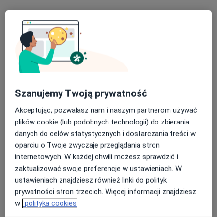
lek. Dorota Bijoś
·
Więcej
Alergolog, Pulmonolog
3 opinie
Ul. Seniora 2, Rzeszów
•
Mapa
Gabinet lekarski
Specjalista nie oferuje umawiania online pod tym adresem.
Szanujemy Twoją prywatność
Poproś o wizytę
Akceptując, pozwalasz nam i naszym partnerom używać
plików cookie (lub podobnych technologii) do zbierania
danych do celów statystycznych i dostarczania treści w
Dostępni specjaliści
oparciu o Twoje zwyczaje przeglądania stron
internetowych. W każdej chwili możesz sprawdzić i
Specjaliści znajdują się poza Boguchwała,
zaktualizować swoje preferencje w ustawieniach. W
podkarpackie, w obszarach bliskich Twojemu
ustawieniach znajdziesz również linki do polityk
wyszukiwaniu.
prywatności stron trzecich. Więcej informacji znajdziesz
w
polityka cookies