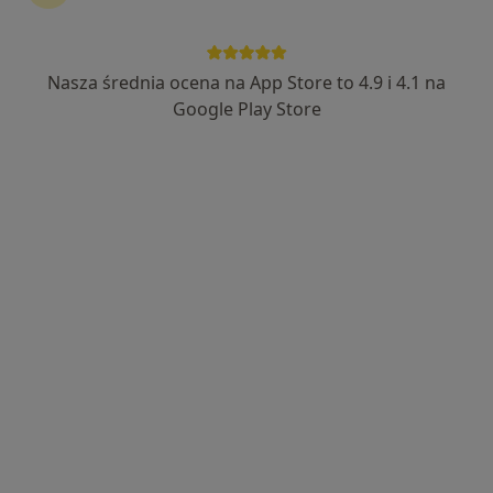
lek. Danuta Antonina Bąk
·
Więcej
Alergolog, Dermatolog
Nasza średnia ocena na App Store to 4.9 i 4.1 na
79 opinii
Google Play Store
al. Kopisto 1, Rzeszów
•
Mapa
Centrum Medyczne LUX MED / PROFEMED – Rzeszów, Al. Kopisto 1
Konsultacja alergologiczna
od 339 zł
Specjalista nie oferuje umawiania online pod tym adresem.
Poproś o wizytę