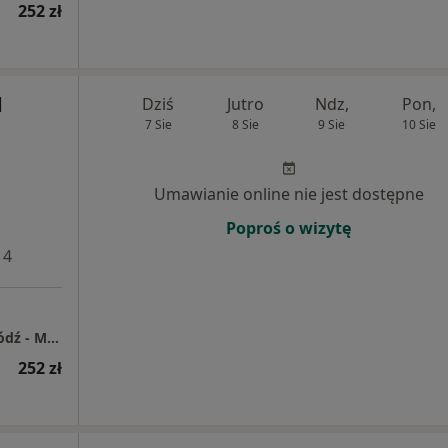
252 zł
d
Dziś
Jutro
Ndz,
Pon,
7 Sie
8 Sie
9 Sie
10 Sie
Umawianie online nie jest dostępne
Poproś o wizytę
 4
Centrum Medyczne Enel-Med S.A. Oddział Łódź - Manufaktura
252 zł