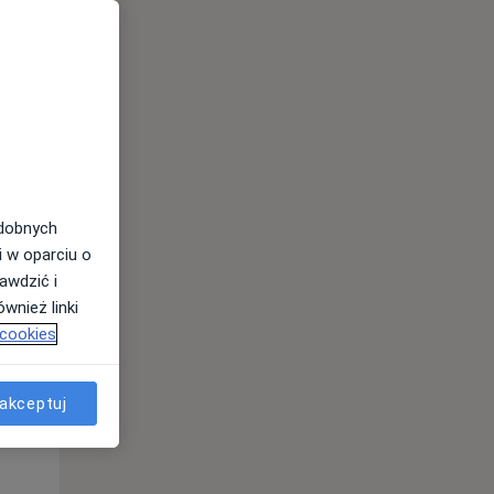
Wt,
Śr,
Czw,
11 Sie
12 Sie
13 Sie
odobnych
i w oparciu o
awdzić i
wnież linki
 cookies
akceptuj