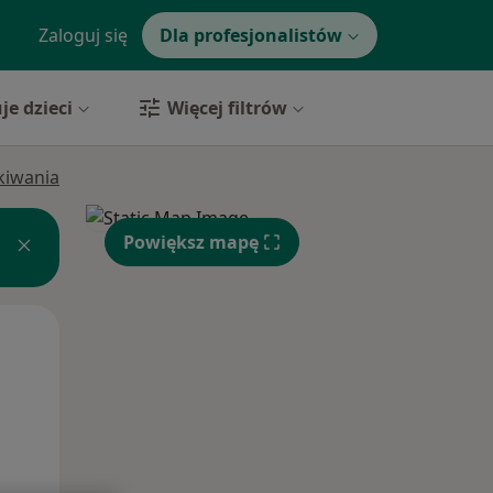
Zaloguj się
Dla profesjonalistów
je dzieci
Więcej filtrów
ukiwania
Powiększ mapę
Wt,
Śr,
Czw,
11 Sie
12 Sie
13 Sie