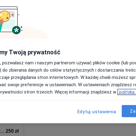
Konsultacja alergologiczna (kolejna wizyta)
300 zł
Dziś
Jutro
Ndz,
Pon,
my Twoją prywatność
7 Sie
8 Sie
9 Sie
10 Sie
, pozwalasz nam i naszym partnerom używać plików cookie (lub p
) do zbierania danych do celów statystycznych i dostarczania treśc
zaje przeglądania stron internetowych. W każdej chwili możesz spr
Umawianie online nie jest dostępne
wać swoje preferencje w ustawieniach. W ustawieniach znajdziesz ró
Poproś o wizytę
prywatności stron trzecich. Więcej informacji znajdziesz w
polityka
Za
Edytuj ustawienia
Konsultacja alergologiczna (kolejna wizyta)
250 zł