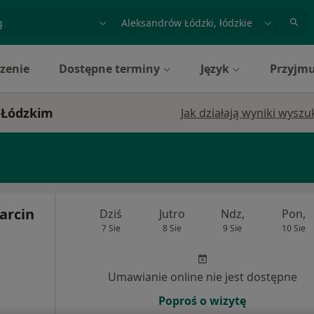
acja, badanie lub nazwisko
miasto lub dzielnica
zenie
Dostępne terminy
Język
Przyjmu
 Łódzkim
Jak działają wyniki wysz
arcin
Dziś
Jutro
Ndz,
Pon,
7 Sie
8 Sie
9 Sie
10 Sie
Umawianie online nie jest dostępne
Poproś o wizytę