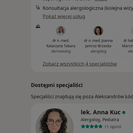
Pokaż więcej usług
dr n. med.
dr n. med. Joanna
dr ha
Katarzyna Tabara
Jamroz-Brzeska
Marcin
dermatolog
alergolog
al
Zobacz wszystkich 4 specjalistów
Dostępni specjaliści
Specjaliści znajdują się poza Aleksandrów Łó
lek. Anna Kuc
Alergolog, Pediatra
11 opinii