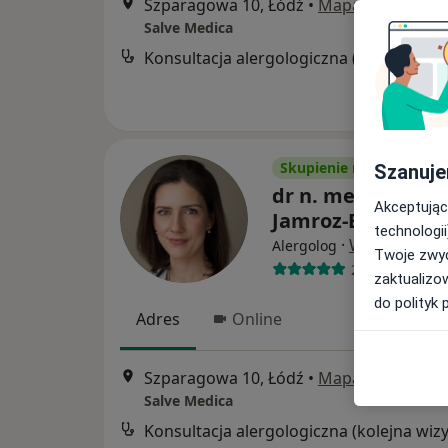
Szparagowa 10, Łódź
•
Mapa
Salve Medica
Skupienie na pacjencie
Szanuje
dr n. med. Joanna
Akceptując
Jamroz-Brzeska
technologii
·
Więcej
Alergolog
Twoje zwyc
254 opinie
zaktualizo
do polityk 
Adres
Online
Szparagowa 10, Łódź
•
Mapa
Salve Medica