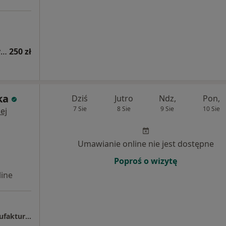
Konsultacja alergologiczna (kolejna wizyta)
250 zł
ka
Dziś
Jutro
Ndz,
Pon,
7 Sie
8 Sie
9 Sie
10 Sie
ej
Umawianie online nie jest dostępne
Poproś o wizytę
ine
Centrum Medyczne enel-med - Oddział Manufaktura - Łódź