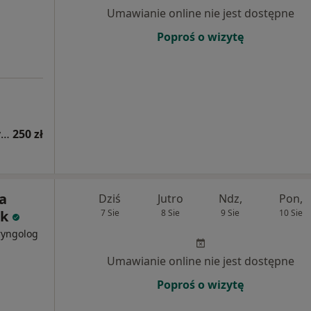
Umawianie online nie jest dostępne
Poproś o wizytę
Konsultacja alergologiczna (kolejna wizyta)
250 zł
ta
Dziś
Jutro
Ndz,
Pon,
ek
7 Sie
8 Sie
9 Sie
10 Sie
ryngolog
Umawianie online nie jest dostępne
Poproś o wizytę