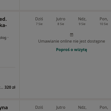
ed.
Dziś
Jutro
Ndz,
Pon,
ka-
7 Sie
8 Sie
9 Sie
10 Sie
·
olog
Umawianie online nie jest dostępne
Poproś o wizytę
Konsultacja alergologiczna (kolejna wizyta)
320 zł
zyna
Dziś
Jutro
Ndz,
Pon,