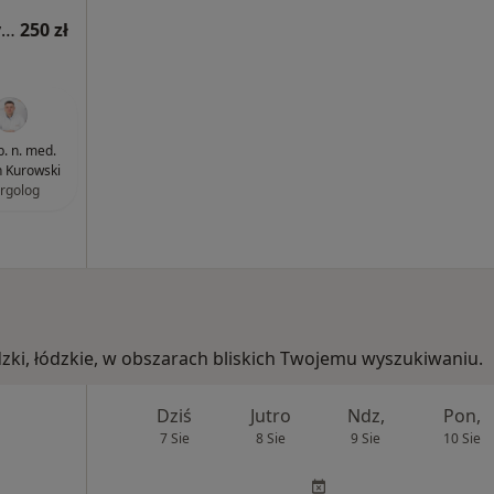
Konsultacja alergologiczna (kolejna wizyta)
250 zł
b. n. med.
 Kurowski
ergolog
dzki, łódzkie, w obszarach bliskich Twojemu wyszukiwaniu.
Dziś
Jutro
Ndz,
Pon,
7 Sie
8 Sie
9 Sie
10 Sie