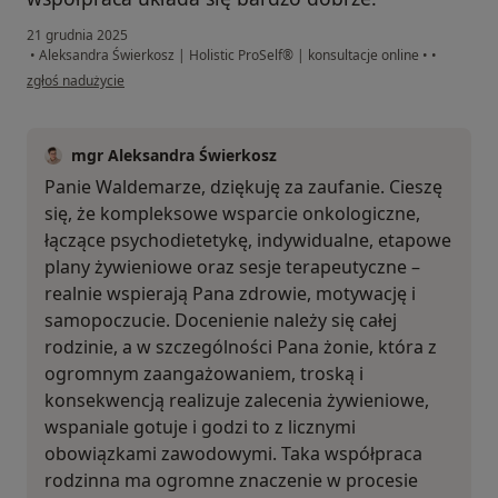
21 grudnia 2025
•
Aleksandra Świerkosz | Holistic ProSelf® | konsultacje online
•
•
w opinii użytkownika Waldek
zgłoś nadużycie
mgr Aleksandra Świerkosz
Panie Waldemarze, dziękuję za zaufanie. Cieszę
się, że kompleksowe wsparcie onkologiczne,
łączące psychodietetykę, indywidualne, etapowe
plany żywieniowe oraz sesje terapeutyczne –
realnie wspierają Pana zdrowie, motywację i
samopoczucie. Docenienie należy się całej
rodzinie, a w szczególności Pana żonie, która z
ogromnym zaangażowaniem, troską i
konsekwencją realizuje zalecenia żywieniowe,
wspaniale gotuje i godzi to z licznymi
obowiązkami zawodowymi. Taka współpraca
rodzinna ma ogromne znaczenie w procesie