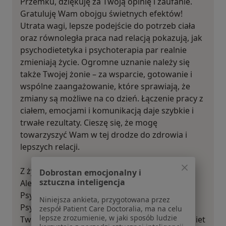
Przemku, dziękuję za Twoją opinię i zaufanie.
Gratuluję Wam obojgu świetnych efektów!
Utrata wagi, lepsze podejście do potrzeb ciała
oraz równoległa praca nad relacją pokazują, jak
psychodietetyka i psychoterapia par realnie
zmieniają życie. Ogromne uznanie należy się
także Twojej żonie – za wsparcie, gotowanie i
wspólne zaangażowanie, które sprawiają, że
zmiany są możliwe na co dzień. Łączenie pracy z
ciałem, emocjami i komunikacją daje szybkie i
trwałe rezultaty. Cieszę się, że mogę
towarzyszyć Wam w tej drodze do zdrowia i
lepszych relacji.
Z życzliwością i uznaniem,
Dobrostan emocjonalny i
sztuczna inteligencja
Aleksandra Świerkosz
Psychoterapeutka | Psychotraumatolog |
Niniejsza ankieta, przygotowana przez
Psychodietetyczka
zespół Patient Care Doctoralia, ma na celu
lepsze zrozumienie, w jaki sposób ludzie
Twórczyni metody Holistic Pro-Self® – dla kobiet