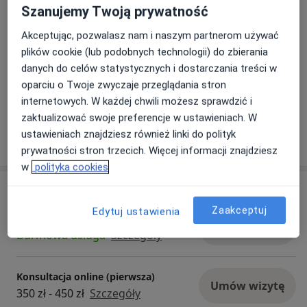
Szanujemy Twoją prywatność
Akceptując, pozwalasz nam i naszym partnerom używać
plików cookie (lub podobnych technologii) do zbierania
danych do celów statystycznych i dostarczania treści w
oparciu o Twoje zwyczaje przeglądania stron
Zobacz galerię (2)
internetowych. W każdej chwili możesz sprawdzić i
zaktualizować swoje preferencje w ustawieniach. W
ustawieniach znajdziesz również linki do polityk
Pokaż więcej
o doświadczeniu
prywatności stron trzecich. Więcej informacji znajdziesz
w
polityka cookies
Usługi i ceny
Zaakceptuj
Edytuj ustawienia
Bezpłatna konsultacja
Umów wizytę
Darmowa usługa
Szczegóły
Konsultacja online (pierwsza)
Umów wizytę
350 zł - 450 zł
Szczegóły