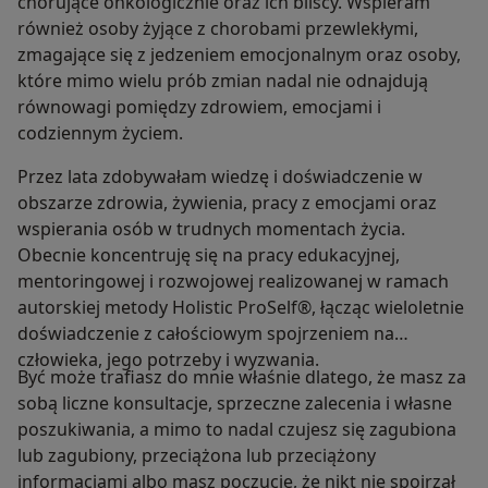
chorujące onkologicznie oraz ich bliscy. Wspieram
również osoby żyjące z chorobami przewlekłymi,
zmagające się z jedzeniem emocjonalnym oraz osoby,
które mimo wielu prób zmian nadal nie odnajdują
równowagi pomiędzy zdrowiem, emocjami i
codziennym życiem.
Przez lata zdobywałam wiedzę i doświadczenie w
obszarze zdrowia, żywienia, pracy z emocjami oraz
wspierania osób w trudnych momentach życia.
Obecnie koncentruję się na pracy edukacyjnej,
mentoringowej i rozwojowej realizowanej w ramach
autorskiej metody Holistic ProSelf®, łącząc wieloletnie
doświadczenie z całościowym spojrzeniem na
człowieka, jego potrzeby i wyzwania.
Być może trafiasz do mnie właśnie dlatego, że masz za
sobą liczne konsultacje, sprzeczne zalecenia i własne
poszukiwania, a mimo to nadal czujesz się zagubiona
lub zagubiony, przeciążona lub przeciążony
informacjami albo masz poczucie, że nikt nie spojrzał