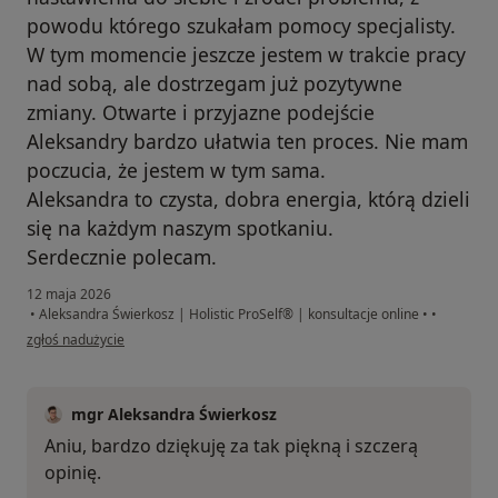
powodu którego szukałam pomocy specjalisty.
W tym momencie jeszcze jestem w trakcie pracy
nad sobą, ale dostrzegam już pozytywne
zmiany. Otwarte i przyjazne podejście
Aleksandry bardzo ułatwia ten proces. Nie mam
poczucia, że jestem w tym sama.
Aleksandra to czysta, dobra energia, którą dzieli
się na każdym naszym spotkaniu.
Serdecznie polecam.
12 maja 2026
•
Aleksandra Świerkosz | Holistic ProSelf® | konsultacje online
•
•
w opinii użytkownika Anna
zgłoś nadużycie
mgr Aleksandra Świerkosz
Aniu, bardzo dziękuję za tak piękną i szczerą
opinię.