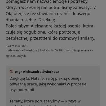
pomagasz nam nazwać emocje i potrzeby,
których wcześniej nie potrafiliśmy zauważyć. Z
Olą uczę się też stawiania granic i lepszego
dbania o siebie. Dziękuję.
Poleciłabym Aleksandrę każdej osobie, która
czuje się pogubiona, która potrzebuje
bezpiecznej przestrzeni do rozmowy i zmiany.
8 września 2025
•
Aleksandra Świerkosz | Holistic ProSelf® | konsultacje online
•
•
w opinii użytkownika Natalia
zgłoś nadużycie
mgr Aleksandra Świerkosz
Dziękuję Ci, Natalio, za tę piękną opinię i
odważną pracę, jaką wykonałaś w procesie
psychoterapii.
Tematy, które poruszałyśmy — kryzys w