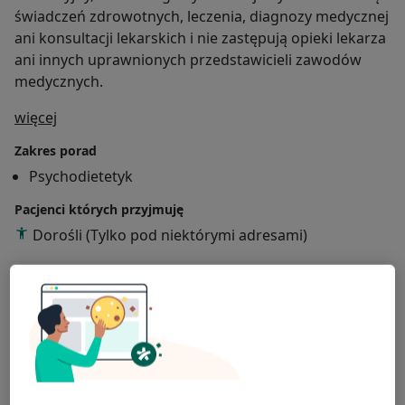
świadczeń zdrowotnych, leczenia, diagnozy medycznej
ani konsultacji lekarskich i nie zastępują opieki lekarza
ani innych uprawnionych przedstawicieli zawodów
medycznych.
O mnie
więcej
Zakres porad
Psychodietetyk
Pacjenci których przyjmuję
Dorośli (Tylko pod niektórymi adresami)
Rodzaje konsultacji
Stacjonarne
Zobacz lokalizacje (1)
Konsultacje online
Zobacz kalendarz online
Zdjęcia i filmy