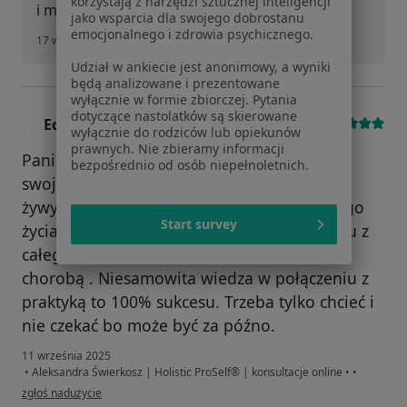
korzystają z narzędzi sztucznej inteligencji
i mężczyzn w procesie zmiany
jako wsparcia dla swojego dobrostanu
emocjonalnego i zdrowia psychicznego.
17 września 2025
Udział w ankiecie jest anonimowy, a wyniki
będą analizowane i prezentowane
wyłącznie w formie zbiorczej. Pytania
dotyczące nastolatków są skierowane
Edyta
Numer telefonu zweryfikowany
E
wyłącznie do rodziców lub opiekunów
prawnych. Nie zbieramy informacji
Pani Aleksandra to wspaniały fachowiec w
bezpośrednio od osób niepełnoletnich.
swojej dziedzinie , dzięki niej wróciłam do
żywych w najtrudniejszym momencie mojego
Start survey
życia . Uleczyła moją duszę i ciało . Każdemu z
całego serca polecę jej osobę w walce z
chorobą . Niesamowita wiedza w połączeniu z
praktyką to 100% sukcesu. Trzeba tylko chcieć i
nie czekać bo może być za późno.
11 września 2025
•
Aleksandra Świerkosz | Holistic ProSelf® | konsultacje online
•
•
w opinii użytkownika Edyta
zgłoś nadużycie