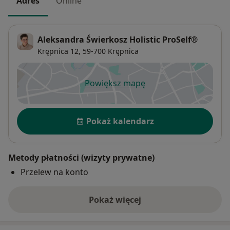
Adres
Online
Aleksandra Świerkosz Holistic ProSelf®
Krępnica 12,
59-700
Krępnica
Powiększ mapę
otwiera się w nowej karcie
Dostępność
Pokaż kalendarz
Metody płatności (wizyty prywatne)
Przelew na konto
Pokaż więcej
o adresie