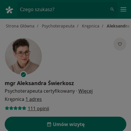
Me
Czego szukasz?
Strona Główna
Psychoterapeuta
Krępnica
Aleksandra
mgr
Aleksandra Świerkosz
O specjalizacjach
Psychoterapeuta certyfikowany
·
Więcej
Krępnica
1 adres
111 opinii
Umów wizytę