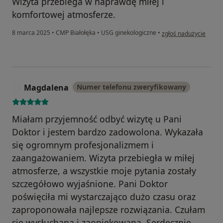
Wizyta przebiega w naprawdę miłej i
komfortowej atmosferze.
w opinii użytkownika O
8 marca 2025
•
CMP Białołęka
•
USG ginekologiczne
•
zgłoś nadużycie
Magdalena
Numer telefonu zweryfikowany
M
Miałam przyjemność odbyć wizytę u Pani
Doktor i jestem bardzo zadowolona. Wykazała
się ogromnym profesjonalizmem i
zaangażowaniem. Wizyta przebiegła w miłej
atmosferze, a wszystkie moje pytania zostały
szczegółowo wyjaśnione. Pani Doktor
poświęciła mi wystarczająco dużo czasu oraz
zaproponowała najlepsze rozwiązania. Czułam
się wysłuchana i zaopiekowana. Serdecznie