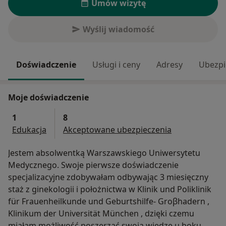
Umów wizytę
Wyślij wiadomość
Doświadczenie
Usługi i ceny
Adresy
Ubezpi
Moje doświadczenie
1
8
Edukacja
Akceptowane ubezpieczenia
Jestem absolwentką Warszawskiego Uniwersytetu
Medycznego. Swoje pierwsze doświadczenie
specjalizacyjne zdobywałam odbywając 3 miesięczny
staż z ginekologii i położnictwa w Klinik und Poliklinik
für Frauenheilkunde und Geburtshilfe- Groβhadern ,
Klinikum der Universität München , dzięki czemu
miałam możliwość poszerzać swoją wiedzę u boku