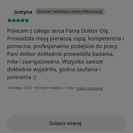
Justyna
Numer telefonu zweryfikowany
J
Polecam z całego serca Panią Doktor Olę.
Prowadziła moją pierwszą ciążą, kompetentna i
pomocna, profesjonalnie podejście do pracy.
Pani doktor dokładnie prowadziła badania,
miła i zaangażowana. Wszystko zawsze
dokładnie wyjaśniła, godna zaufania i
polecenia :)
w opinii użytkownika Justyna
14 lutego 2025
•
W innym miejscu
•
Inny
•
zgłoś nadużycie
Zobacz więcej
opinie powyżej