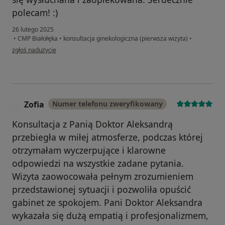
polecam! :)
26 lutego 2025
•
CMP Białołęka
•
konsultacja ginekologiczna (pierwsza wizyta)
•
w opinii użytkownika Magdalena
zgłoś nadużycie
Zofia
Numer telefonu zweryfikowany
Z
Konsultacja z Panią Doktor Aleksandrą
przebiegła w miłej atmosferze, podczas której
otrzymałam wyczerpujące i klarowne
odpowiedzi na wszystkie zadane pytania.
Wizyta zaowocowała pełnym zrozumieniem
przedstawionej sytuacji i pozwoliła opuścić
gabinet ze spokojem. Pani Doktor Aleksandra
wykazała się dużą empatią i profesjonalizmem,