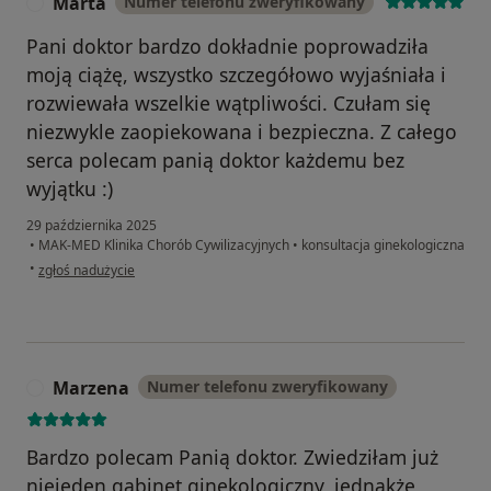
Marta
Numer telefonu zweryfikowany
M
Pani doktor bardzo dokładnie poprowadziła
moją ciążę, wszystko szczegółowo wyjaśniała i
rozwiewała wszelkie wątpliwości. Czułam się
niezwykle zaopiekowana i bezpieczna. Z całego
serca polecam panią doktor każdemu bez
wyjątku :)
29 października 2025
•
MAK-MED Klinika Chorób Cywilizacyjnych
•
konsultacja ginekologiczna
w opinii użytkownika Marta
•
zgłoś nadużycie
Marzena
Numer telefonu zweryfikowany
M
Bardzo polecam Panią doktor. Zwiedziłam już
niejeden gabinet ginekologiczny, jednakże