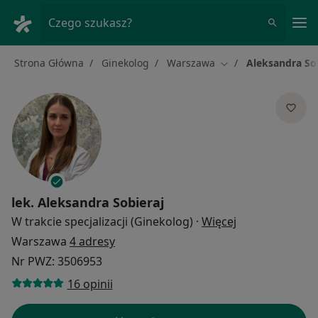
Me
Czego szukasz?
Strona Główna
Ginekolog
Warszawa
Aleksandra So
Zmień miasto
lek.
Aleksandra Sobieraj
O specjalizacja
W trakcie specjalizacji (Ginekolog)
·
Więcej
Warszawa
4 adresy
Nr PWZ: 3506953
16 opinii