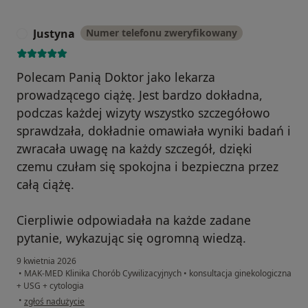
Justyna
Numer telefonu zweryfikowany
J
Polecam Panią Doktor jako lekarza
prowadzącego ciążę. Jest bardzo dokładna,
podczas każdej wizyty wszystko szczegółowo
sprawdzała, dokładnie omawiała wyniki badań i
zwracała uwagę na każdy szczegół, dzięki
czemu czułam się spokojna i bezpieczna przez
całą ciążę.
Cierpliwie odpowiadała na każde zadane
pytanie, wykazując się ogromną wiedzą.
9 kwietnia 2026
•
MAK-MED Klinika Chorób Cywilizacyjnych
•
konsultacja ginekologiczna
+ USG + cytologia
w opinii użytkownika Justyna
•
zgłoś nadużycie