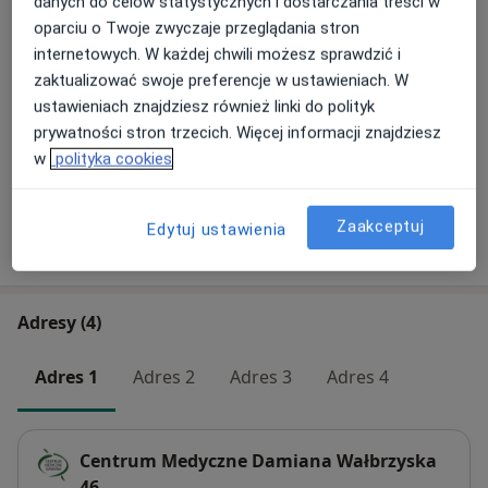
USG ciąży FFS
danych do celów statystycznych i dostarczania treści w
Umów wizytę
Od 350 zł
Szczegóły
oparciu o Twoje zwyczaje przeglądania stron
internetowych. W każdej chwili możesz sprawdzić i
zaktualizować swoje preferencje w ustawieniach. W
Konsultacja ginekologiczna FFS
Umów wizytę
ustawieniach znajdziesz również linki do polityk
Od 330 zł
Szczegóły
prywatności stron trzecich. Więcej informacji znajdziesz
w
polityka cookies
+ 17 usług
Zaakceptuj
Edytuj ustawienia
W jaki sposób ustalane są ceny?
Adresy (4)
Adres 1
Adres 2
Adres 3
Adres 4
Centrum Medyczne Damiana Wałbrzyska
46