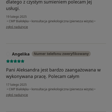
dlatego z czystym sumieniem polecam Jej
usługi.
19 lutego 2025
•
CMP Białołęka
•
konsultacja ginekologiczna (pierwsza wizyta)
•
w opinii użytkownika Zofia
zgłoś nadużycie
Angelika
Numer telefonu zweryfikowany
A
Pani Aleksandra jest bardzo zaangażowana w
wykonywana pracę. Polecam całym
17 lutego 2025
•
CMP Białołęka
•
konsultacja ginekologiczna (pierwsza wizyta)
•
w opinii użytkownika Angelika
zgłoś nadużycie