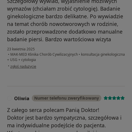
Szczegółowy wywiad, wyjaśnienie możliwych
wymazów (chciałam zrobić cytologię). Badanie
ginekologiczne bardzo delikatne. Po wywiadzie
na temat chorób nowotworowych w rodzinie,
zostało przeprowadzone dodatkowo manualne
badanie piersi. Bardzo wartościowa wizyta
23 kwietnia 2025
•
MAK-MED Klinika Chorób Cywilizacyjnych
•
konsultacja ginekologiczna
+ USG + cytologia
w opinii użytkownika Maria
•
zgłoś nadużycie
Oliwia
Numer telefonu zweryfikowany
O
Z całego serca polecam Panią Doktor!
Doktor jest bardzo sympatyczna, szczegółowa i
ma indywidualne podejście do pacjenta.