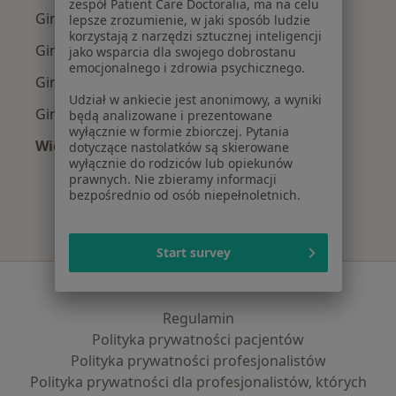
zespół Patient Care Doctoralia, ma na celu
Ginekolodzy z Allianz w Warszawie
lepsze zrozumienie, w jaki sposób ludzie
korzystają z narzędzi sztucznej inteligencji
Ginekolodzy z INTER Polska w Warszawie
jako wsparcia dla swojego dobrostanu
emocjonalnego i zdrowia psychicznego.
Ginekolodzy z Signal Iduna w Warszawie
Udział w ankiecie jest anonimowy, a wyniki
Ginekolodzy z Compensa w Warszawie
będą analizowane i prezentowane
wyłącznie w formie zbiorczej. Pytania
Więcej (14)
dotyczące nastolatków są skierowane
wyłącznie do rodziców lub opiekunów
Więcej w kategorii: Najpopularniejsze ubezpi
prawnych. Nie zbieramy informacji
bezpośrednio od osób niepełnoletnich.
Start survey
Serwis
Regulamin
Polityka prywatności pacjentów
Polityka prywatności profesjonalistów
Polityka prywatności dla profesjonalistów, których