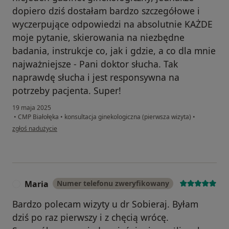
dopiero dziś dostałam bardzo szczegółowe i
wyczerpujące odpowiedzi na absolutnie KAŻDE
moje pytanie, skierowania na niezbędne
badania, instrukcje co, jak i gdzie, a co dla mnie
najważniejsze - Pani doktor słucha. Tak
naprawdę słucha i jest responsywna na
potrzeby pacjenta. Super!
19 maja 2025
•
CMP Białołęka
•
konsultacja ginekologiczna (pierwsza wizyta)
•
w opinii użytkownika Marzena
zgłoś nadużycie
Maria
Numer telefonu zweryfikowany
M
Bardzo polecam wizyty u dr Sobieraj. Byłam
dziś po raz pierwszy i z chęcią wrócę.