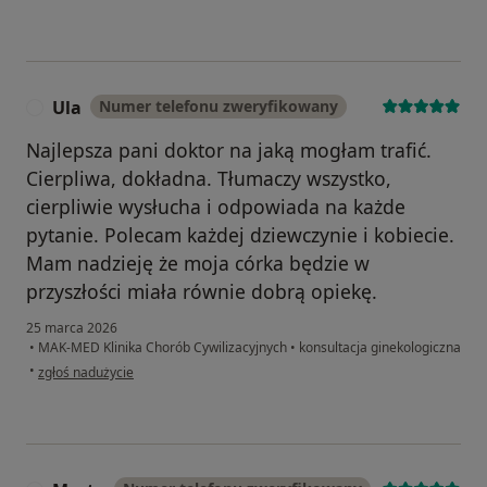
Ula
Numer telefonu zweryfikowany
U
Najlepsza pani doktor na jaką mogłam trafić.
Cierpliwa, dokładna. Tłumaczy wszystko,
cierpliwie wysłucha i odpowiada na każde
pytanie. Polecam każdej dziewczynie i kobiecie.
Mam nadzieję że moja córka będzie w
przyszłości miała równie dobrą opiekę.
25 marca 2026
•
MAK-MED Klinika Chorób Cywilizacyjnych
•
konsultacja ginekologiczna
w opinii użytkownika Ula
•
zgłoś nadużycie