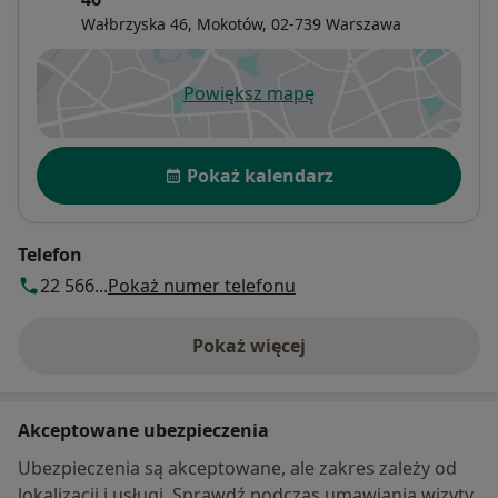
Wałbrzyska 46,
Mokotów
, 02-739
Warszawa
Powiększ mapę
otwiera się w nowej karcie
Dostępność
Pokaż kalendarz
Telefon
22 566...
Pokaż numer telefonu
Pokaż więcej
o adresie
Akceptowane ubezpieczenia
Ubezpieczenia są akceptowane, ale zakres zależy od
lokalizacji i usługi. Sprawdź podczas umawiania wizyty.