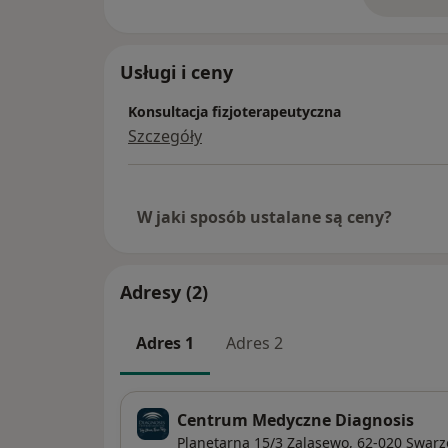
Ukończone kursy i szkolenia:
o 
• Techniki uwalniania mięśniowo-powięzi
• Ból barku. Połączenie tułowia z kończyną
Usługi i ceny
• Masaż głęboki.
• Kinesiotaping.
Konsultacja fizjoterapeutyczna
• PNF (podstawowy i rozwijający).
Szczegóły
• Tworzywa termoplastyczne w terapii ręki.
• Terapia manualna wg szkoły niemieckiej
teoretycznym
W jaki sposób ustalane są ceny?
Serdecznie zapraszam :)
Adresy (2)
Adres 1
Adres 2
Centrum Medyczne Diagnosis
Planetarna 15/3 Zalasewo,
62-020
Swarz