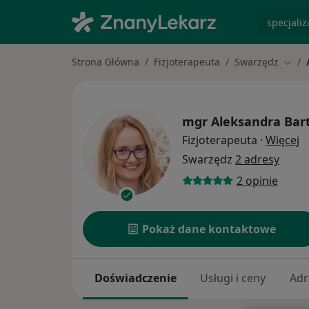
specjaliz
Strona Główna
Fizjoterapeuta
Swarzędz
Zmień
mgr
Aleksandra Bar
O
Fizjoterapeuta
·
Więcej
Swarzędz
2 adresy
2 opinie
Pokaż dane kontaktowe
Doświadczenie
Usługi i ceny
Adr