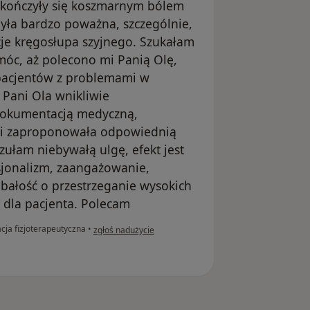
ji kończyły się koszmarnym bólem
 była bardzo poważna, szczególnie,
acje kręgosłupa szyjnego. Szukałam
omóc, aż polecono mi Panią Olę,
u pacjentów z problemami w
 Pani Ola wnikliwie
dokumentacją medyczną,
 i zaproponowała odpowiednią
zułam niebywałą ulgę, efekt jest
sjonalizm, zaangażowanie,
dbałość o przestrzeganie wysokich
 dla pacjenta. Polecam
w opinii użytkownika Androna
cja fizjoterapeutyczna
•
zgłoś nadużycie