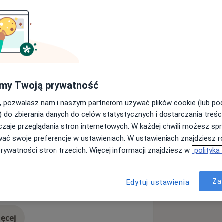
sytecie Medycznym im. Karola
izjoterapeuta w Klinice Ortopedii,
 – Rehabilitacyjnego Szpitala
 Dodatkowo jestem członkiem Polskiego
 akademickim Uniwersytetu Medycznego
my Twoją prywatność
, pozwalasz nam i naszym partnerom używać plików cookie (lub p
iwościami bólowymi kręgosłupa oraz
) do zbierania danych do celów statystycznych i dostarczania treśc
szowa
Stany pourazowe
 układu narządu ruchu i po
zaje przeglądania stron internetowych. W każdej chwili możesz spr
seases
rzedoperacyjną, w celu odpowiedniego
wać swoje preferencje w ustawieniach. W ustawieniach znajdziesz ró
ją.
prywatności stron trzecich. Więcej informacji znajdziesz w
polityka
 należą pacjenci z problemami w
Za
Edytuj ustawienia
lifikacje uczestnicząc w licznych
ęcej