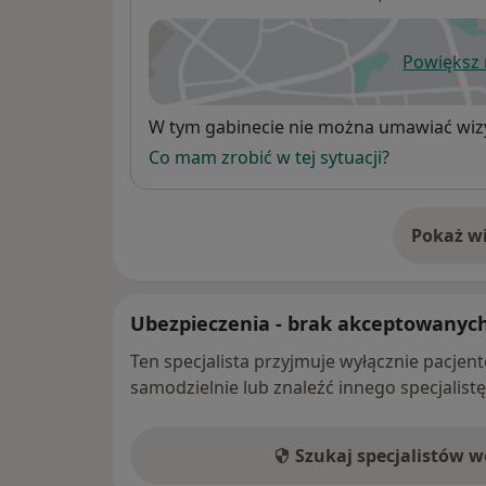
Powiększ
ot
Dostępność
W tym gabinecie nie można umawiać wizy
Co mam zrobić w tej sytuacji?
Pokaż wi
o 
Ubezpieczenia - brak akceptowanyc
Ten specjalista przyjmuje wyłącznie pacje
samodzielnie lub znaleźć innego specjalist
Szukaj specjalistów 