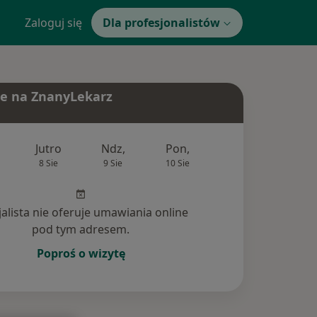
Zaloguj się
Dla profesjonalistów
e na ZnanyLekarz
Jutro
Ndz,
Pon,
Wt,
Śr,
8 Sie
9 Sie
10 Sie
11 Sie
12 Si
jalista nie oferuje umawiania online
pod tym adresem.
Poproś o wizytę