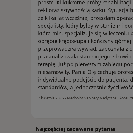
proste. Kilkukrotne próby rehabilitac
ręki oraz sztywnością karku. Sytuacja
że kilka lat wcześniej przeszłam oper
specjalisty, który byłby w stanie mi p
która min. specjalizuje się w leczeni
obrębie kręgosłupa i kończyny górnej.
przeprowadziła wywiad, zapoznała z 
przeanalizowała stan mojego zdrowia
terapię. Już po pierwszym zabiegu poc
niesamowity. Panią Olę cechuje profe
indywidualne podejście do pacjenta, 
standardów, a jednocześnie życzliwość
7 kwietnia 2025
•
Medpoint Gabinety Medyczne
•
konsulta
Najczęściej zadawane pytania