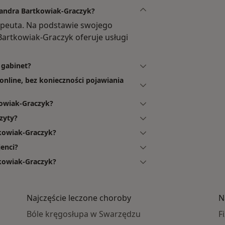
sandra Bartkowiak-Graczyk?
apeuta. Na podstawie swojego
Bartkowiak-Graczyk oferuje usługi
 gabinet?
nline, bez konieczności pojawiania
kowiak-Graczyk?
zyty?
tkowiak-Graczyk?
enci?
tkowiak-Graczyk?
Najczęście leczone choroby
N
Bóle kręgosłupa w Swarzędzu
F