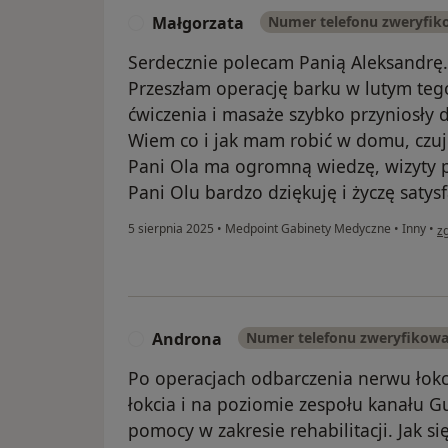
Małgorzata
Numer telefonu zweryfi
M
Serdecznie polecam Panią Aleksandrę.
Przeszłam operację barku w lutym teg
ćwiczenia i masaże szybko przyniosły d
Wiem co i jak mam robić w domu, czuj
Pani Ola ma ogromną wiedzę, wizyty p
Pani Olu bardzo dziękuję i życzę satysfa
w 
5 sierpnia 2025
•
Medpoint Gabinety Medyczne
•
Inny
•
z
Androna
Numer telefonu zweryfikow
A
Po operacjach odbarczenia nerwu łokc
łokcia i na poziomie zespołu kanału 
pomocy w zakresie rehabilitacji. Jak si