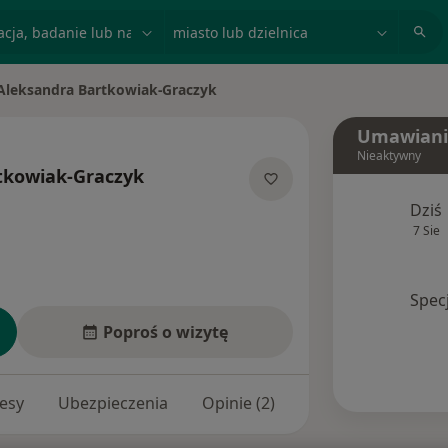
acja, badanie lub nazwisko
miasto lub dzielnica
Aleksandra Bartkowiak-Graczyk
 miasto
Umawiani
Nieaktywny
tkowiak-Graczyk
 specjalizacjach
Dziś
7 Sie
Spec
Poproś o wizytę
esy
Ubezpieczenia
Opinie (2)