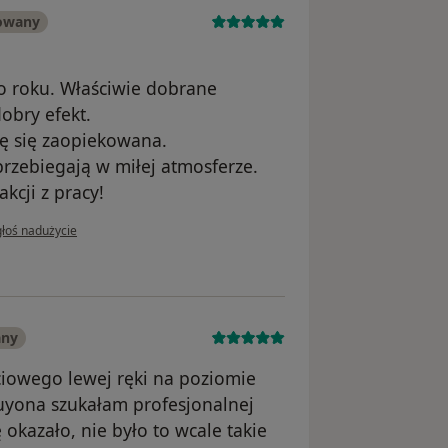
kowany
o roku. Właściwie dobrane
obry efekt.
ę się zaopiekowana.
rzebiegają w miłej atmosferze.
kcji z pracy!
opinii użytkownika Małgorzata
głoś nadużycie
any
iowego lewej ręki na poziomie
Guyona szukałam profesjonalnej
ę okazało, nie było to wcale takie