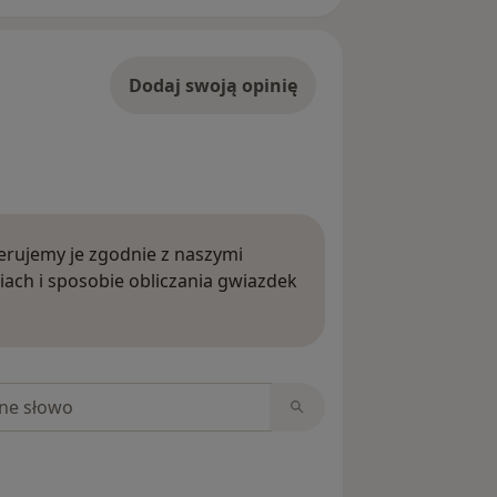
Dodaj swoją opinię
rujemy je zgodnie z naszymi
iach i sposobie obliczania gwiazdek
ięcej o opiniach
niach