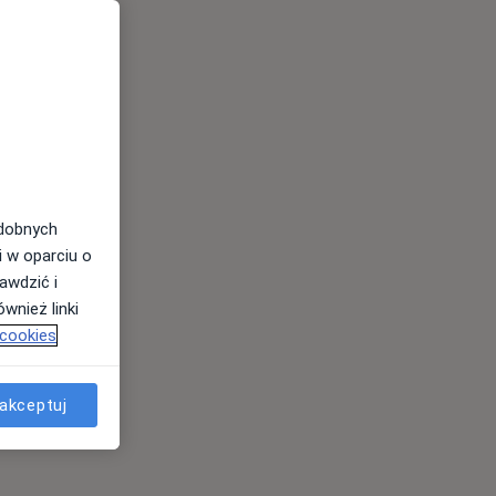
odobnych
i w oparciu o
awdzić i
wnież linki
 cookies
akceptuj