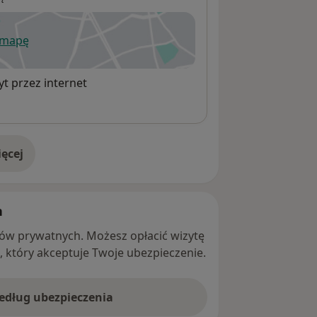
 mapę
wiera się w nowej karcie
t przez internet
ęcej
adresie
h
ntów prywatnych. Możesz opłacić wizytę
ę, który akceptuje Twoje ubezpieczenie.
według ubezpieczenia