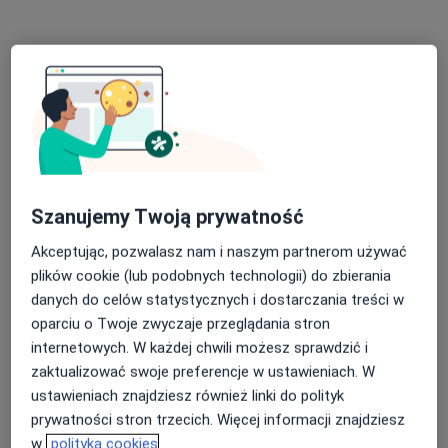
mgr Magda Szwagierczak
Szanujemy Twoją prywatność
·
Więcej
Fizjoterapeuta, Osteopata
Akceptując, pozwalasz nam i naszym partnerom używać
82 opinie
plików cookie (lub podobnych technologii) do zbierania
Adres 1
Adres 2
Adres 3
danych do celów statystycznych i dostarczania treści w
oparciu o Twoje zwyczaje przeglądania stron
internetowych. W każdej chwili możesz sprawdzić i
Krauthofera 16a/1, Poznań
•
Mapa
zaktualizować swoje preferencje w ustawieniach. W
Rehaosteo Centrum Zdrowia
ustawieniach znajdziesz również linki do polityk
Konsultacja fizjoterapeutyczna
200 zł
prywatności stron trzecich. Więcej informacji znajdziesz
Specjalista nie oferuje umawiania online pod tym adresem.
w
polityka cookies