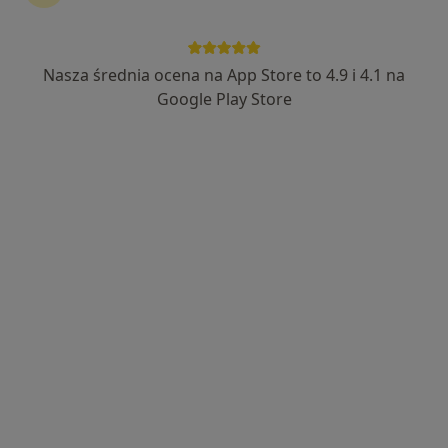
Nasza średnia ocena na App Store to 4.9 i 4.1 na
Bezpieczne płatności
Google Play Store
mgr Paweł Wdowiński
·
Więcej
Fizjoterapeuta
175 opinii
Adres 1
Adres 2
Adres 3
Folwarczna 18a/2/3, Poznań
•
Mapa
R3power Health & Performance
Konsultacja fizjoterapeutyczna
200 zł
Specjalista nie oferuje umawiania online pod tym adresem.
Poproś o wizytę