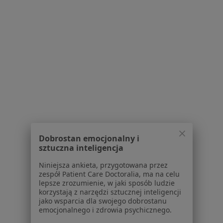
Konsultacja fizjoterapeutyczna
200 zł
Specjalista nie oferuje umawiania online pod tym adresem.
Poproś o wizytę
1
2
3
4
5
6
8
Powiązane wyszukiwania
W pobliżu Poznania
Dobrostan emocjonalny i
Zespół de Quervaina w Suchym Lasie
sztuczna inteligencja
Zespół de Quervaina w Luboniu
Niniejsza ankieta, przygotowana przez
zespół Patient Care Doctoralia, ma na celu
Zespół de Quervaina w Obornikach
lepsze zrozumienie, w jaki sposób ludzie
korzystają z narzędzi sztucznej inteligencji
Zespół de Quervaina w Swarzędzu
jako wsparcia dla swojego dobrostanu
emocjonalnego i zdrowia psychicznego.
Zespół de Quervaina w