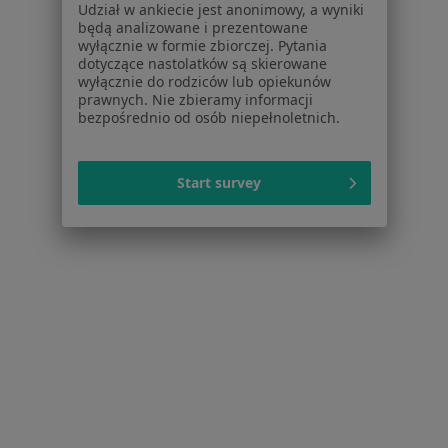
Udział w ankiecie jest anonimowy, a wyniki
Więcej (10)
będą analizowane i prezentowane
Więcej w kategorii: W pobliżu Poznania
wyłącznie w formie zbiorczej. Pytania
dotyczące nastolatków są skierowane
Schorzenia w Poznaniu
wyłącznie do rodziców lub opiekunów
prawnych. Nie zbieramy informacji
Bóle głowy w Poznaniu
bezpośrednio od osób niepełnoletnich.
Bóle kręgosłupa w Poznaniu
Zawroty głowy w Poznaniu
Start survey
Padaczka w Poznaniu
Choroba Parkinsona w Poznaniu
Więcej (15)
Więcej w kategorii: Schorzenia w Poznaniu
Zespół De Quervaina Specjaliści W Poznaniu