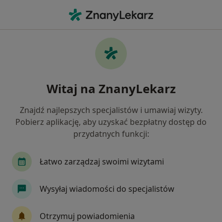
Me
Zespół De Quervaina • Poznań, wielkopolskie
Filtry
• 1
Ubezpieczenie
Map
Zespół de Quervaina specjaliści w Poznaniu
Witaj na ZnanyLekarz
Jak działają wyniki wyszukiwania
Znajdź najlepszych specjalistów i umawiaj wizyty.
Pobierz aplikację, aby uzyskać bezpłatny dostęp do
Jakiego specjalisty szukasz?
przydatnych funkcji:
Fizjoterapeuta
Ortopeda
Chirurg
De
Łatwo zarządzaj swoimi wizytami
Wysyłaj wiadomości do specjalistów
Otrzymuj powiadomienia