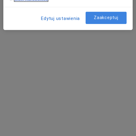
Poproś o wizytę
Zaakceptuj
Edytuj ustawienia
mgr Roman Malinowski
·
Więcej
Fizjoterapeuta
109 opinii
Adres 1
Adres 2
ul. Pszenna 2/1, Poznań
•
Mapa
Darmed Fizjoterapia