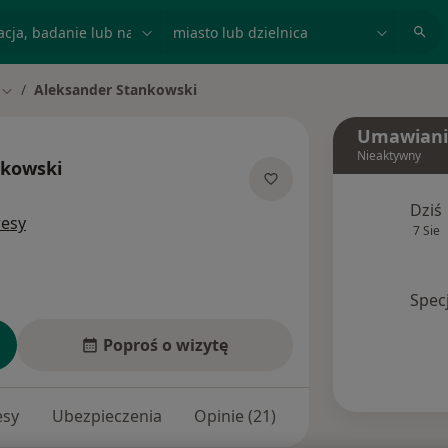
acja, badanie lub nazwisko
miasto lub dzielnica
Aleksander Stankowski
Zmień miasto
Umawiani
Nieaktywny
nkowski
cjalizacjach
Dziś
resy
7 Sie
Spec
Poproś o wizytę
esy
Ubezpieczenia
Opinie (21)