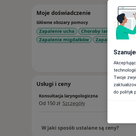
Moje doświadczenie
Główne obszary pomocy
Zapalenie ucha
Choroby laryngologicz
Zapalenie migdałków
Zapalenie gardła
Szanuje
Pokaż wi
o 
Akceptując
technologii
Twoje zwyc
Usługi i ceny
zaktualizo
do polityk 
Konsultacja laryngologiczna
Od 150 zł
Szczegóły
W jaki sposób ustalane są ceny?