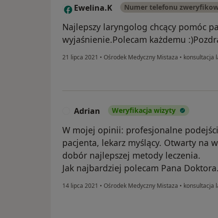
Ewelina.K
Numer telefonu zweryfiko
E
Najlepszy laryngolog chcący pomóc p
wyjaśnienie.Polecam każdemu :)Pozd
21 lipca 2021
•
Ośrodek Medyczny Mistaza
•
konsultacja 
Adrian
Weryfikacja wizyty
A
W mojej opinii: profesjonalne podejści
pacjenta, lekarz myślący. Otwarty na 
dobór najlepszej metody leczenia.
Jak najbardziej polecam Pana Doktora
14 lipca 2021
•
Ośrodek Medyczny Mistaza
•
konsultacja 