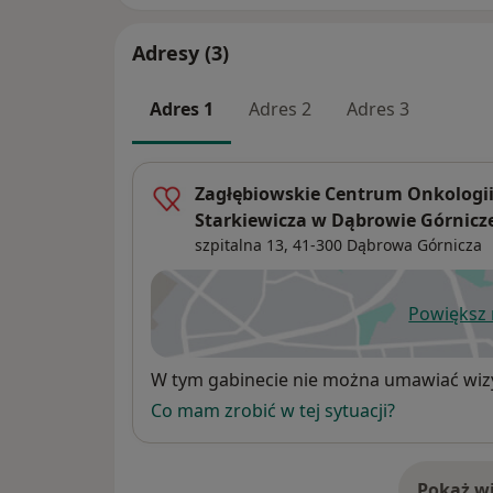
Adresy (3)
Adres 1
Adres 2
Adres 3
Zagłębiowskie Centrum Onkologii -
Starkiewicza w Dąbrowie Górnicz
szpitalna 13,
41-300
Dąbrowa Górnicza
Powiększ
ot
Dostępność
W tym gabinecie nie można umawiać wizy
Co mam zrobić w tej sytuacji?
Pokaż wi