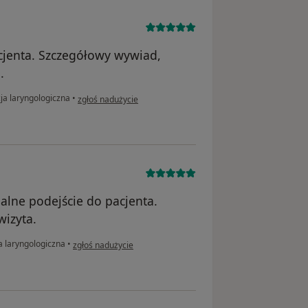
cjenta. Szczegółowy wywiad,
.
w opinii użytkownika A./H.
ja laryngologiczna
•
zgłoś nadużycie
alne podejście do pacjenta.
izyta.
w opinii użytkownika Małgorzata
a laryngologiczna
•
zgłoś nadużycie