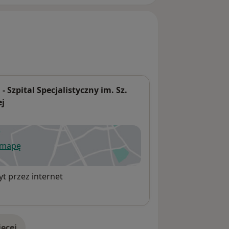
 Szpital Specjalistyczny im. Sz.
ej
 mapę
wiera się w nowej karcie
t przez internet
ęcej