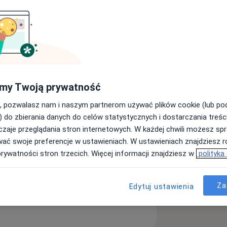
ne
Zapalenie zatok
a11y_sr_more_diseases
+5
my Twoją prywatność
ęcej
doświadczeniu
, pozwalasz nam i naszym partnerom używać plików cookie (lub p
) do zbierania danych do celów statystycznych i dostarczania treśc
zaje przeglądania stron internetowych. W każdej chwili możesz spr
wać swoje preferencje w ustawieniach. W ustawieniach znajdziesz ró
prywatności stron trzecich. Więcej informacji znajdziesz w
polityka
Za
Edytuj ustawienia