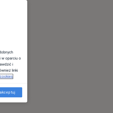
odobnych
i w oparciu o
awdzić i
wnież linki
 cookies
akceptuj