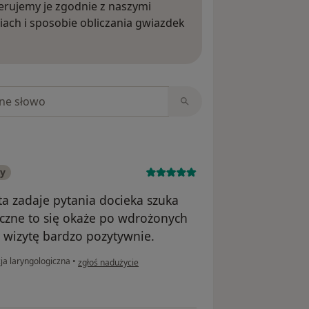
rujemy je zgodnie z naszymi
iach i sposobie obliczania gwiazdek
ięcej o opiniach
niach
ny
ta zadaje pytania docieka szuka
teczne to się okaże po wdrożonych
 wizytę bardzo pozytywnie.
w opinii użytkownika Pacjent
ja laryngologiczna
•
zgłoś nadużycie