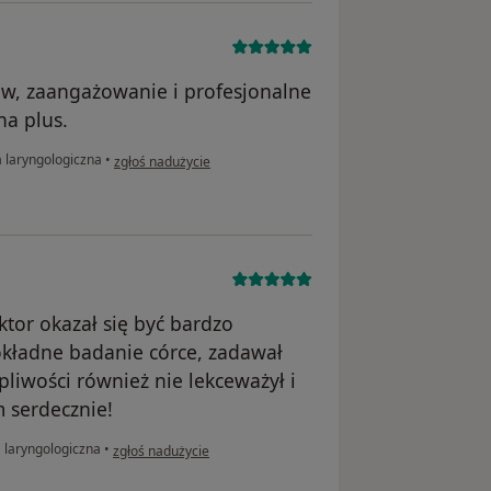
w, zaangażowanie i profesjonalne
na plus.
w opinii użytkownika Agnieszka
 laryngologiczna
•
zgłoś nadużycie
ktor okazał się być bardzo
kładne badanie córce, zadawał
liwości również nie lekceważył i
 serdecznie!
w opinii użytkownika Maria
 laryngologiczna
•
zgłoś nadużycie