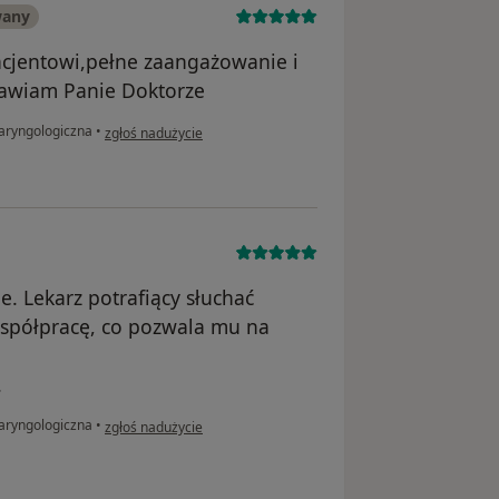
wany
acjentowi,pełne zaangażowanie i
rawiam Panie Doktorze
w opinii użytkownika Ewelina.K
laryngologiczna
•
zgłoś nadużycie
e. Lekarz potrafiący słuchać
współpracę, co pozwala mu na
.
w opinii użytkownika Adrian
laryngologiczna
•
zgłoś nadużycie