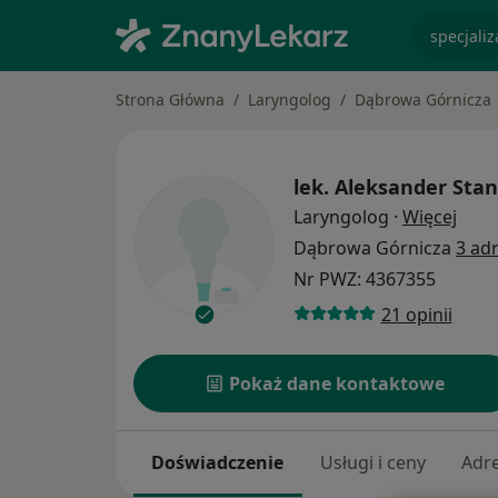
specjaliz
Strona Główna
Laryngolog
Dąbrowa Górnicza
lek.
Aleksander Sta
O spe
Laryngolog
·
Więcej
Dąbrowa Górnicza
3 ad
Nr PWZ: 4367355
21 opinii
Pokaż dane kontaktowe
Doświadczenie
Usługi i ceny
Adr