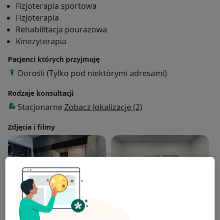
Fizjoterapia sportowa
Fizjoterapia
Rehabilitacja pourazowa
Kinezyterapia
Pacjenci których przyjmuję
Dorośli (Tylko pod niektórymi adresami)
Rodzaje konsultacji
Stacjonarne
Zobacz lokalizacje (2)
Zdjęcia i filmy
Zobacz galerię (3)