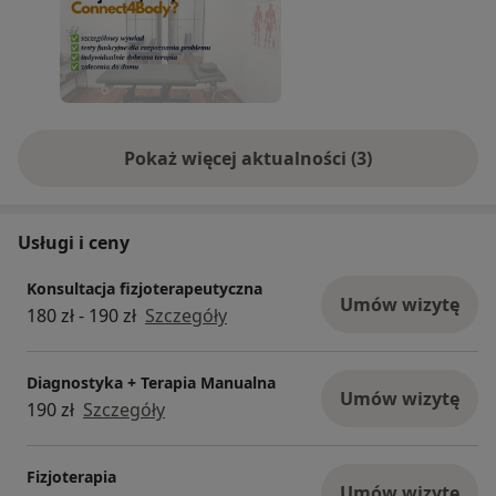
Pacjent otrzymuje także zalecenia do domu, aby
efekt utrzymywał się dłużej. Stawiamy na
bezpieczeństwo, skuteczność i jasną
komunikację. Dzięki temu pacjenci wiedzą, czego
się spodziewać i jakie efekty mogą osiągnąć.
Pokaż więcej aktualności (3)
Usługi i ceny
Konsultacja fizjoterapeutyczna
Umów wizytę
180 zł - 190 zł
Szczegóły
Diagnostyka + Terapia Manualna
Umów wizytę
190 zł
Szczegóły
Fizjoterapia
Umów wizytę