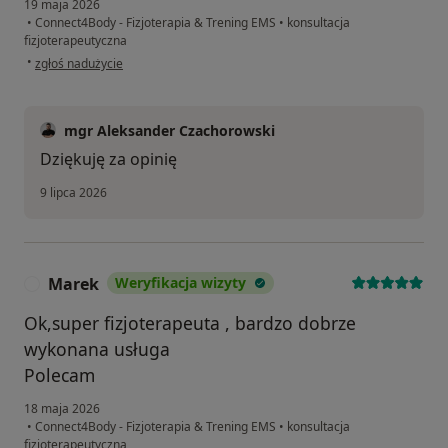
19 maja 2026
•
Connect4Body - Fizjoterapia & Trening EMS
•
konsultacja
fizjoterapeutyczna
w opinii użytkownika KRZYSZTOF
•
zgłoś nadużycie
mgr Aleksander Czachorowski
Dziękuję za opinię
9 lipca 2026
Marek
Weryfikacja wizyty
M
Ok,super fizjoterapeuta , bardzo dobrze
wykonana usługa
Polecam
18 maja 2026
•
Connect4Body - Fizjoterapia & Trening EMS
•
konsultacja
fizjoterapeutyczna