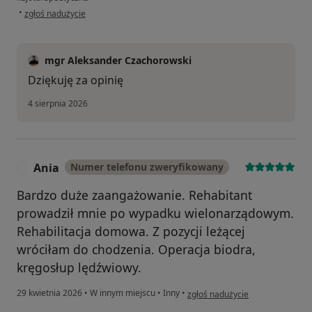
w opinii użytkownika Marek
•
zgłoś nadużycie
mgr Aleksander Czachorowski
Dziękuję za opinię
4 sierpnia 2026
Ania
Numer telefonu zweryfikowany
A
Bardzo duże zaangażowanie. Rehabitant
prowadził mnie po wypadku wielonarządowym.
Rehabilitacja domowa. Z pozycji leżącej
wróciłam do chodzenia. Operacja biodra,
kręgosłup lędźwiowy.
w opinii użytkownika Ania
29 kwietnia 2026
•
W innym miejscu
•
Inny
•
zgłoś nadużycie