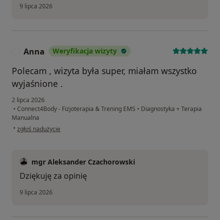
9 lipca 2026
Anna
Weryfikacja wizyty
A
Polecam , wizyta była super, miałam wszystko
wyjaśnione .
2 lipca 2026
•
Connect4Body - Fizjoterapia & Trening EMS
•
Diagnostyka + Terapia
Manualna
w opinii użytkownika Anna
•
zgłoś nadużycie
mgr Aleksander Czachorowski
Dziękuję za opinię
9 lipca 2026