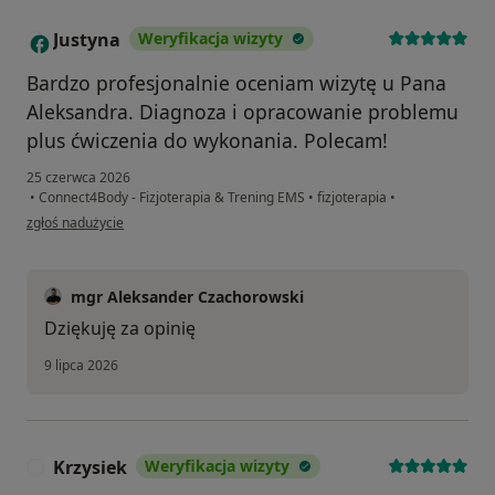
Justyna
Weryfikacja wizyty
J
Bardzo profesjonalnie oceniam wizytę u Pana
Aleksandra. Diagnoza i opracowanie problemu
plus ćwiczenia do wykonania. Polecam!
25 czerwca 2026
•
Connect4Body - Fizjoterapia & Trening EMS
•
fizjoterapia
•
w opinii użytkownika Justyna
zgłoś nadużycie
mgr Aleksander Czachorowski
Dziękuję za opinię
9 lipca 2026
Krzysiek
Weryfikacja wizyty
K