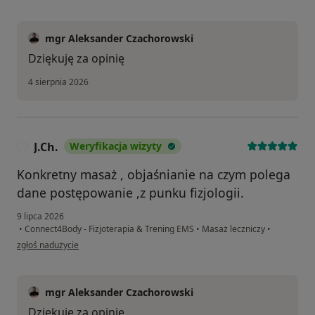
mgr Aleksander Czachorowski
Dziękuję za opinię
4 sierpnia 2026
J.Ch.
Weryfikacja wizyty
J
Konkretny masaż , objaśnianie na czym polega
dane postępowanie ,z punku fizjologii.
9 lipca 2026
•
Connect4Body - Fizjoterapia & Trening EMS
•
Masaż leczniczy
•
w opinii użytkownika J.Ch.
zgłoś nadużycie
mgr Aleksander Czachorowski
Dziękuję za opinię