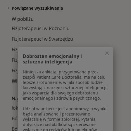
Powiązane wyszukiwania
W pobliżu
Fizjoterapeuci w Poznaniu
Fizjoterapeuci w Swarzędzu
Fizjoterapeuci w Gnieznie
Dobrostan emocjonalny i
Fizjoterapeuci w Suchym Lasie
sztuczna inteligencja
Fizjoterapeuci w Środzie Wielkopolskiej
Niniejsza ankieta, przygotowana przez
zespół Patient Care Doctoralia, ma na celu
Więcej (15)
lepsze zrozumienie, w jaki sposób ludzie
Więcej w kategorii: W pobliżu
korzystają z narzędzi sztucznej inteligencji
jako wsparcia dla swojego dobrostanu
emocjonalnego i zdrowia psychicznego.
Najczęście leczone choroby
łokieć tenisisty w
Udział w ankiecie jest anonimowy, a wyniki
będą analizowane i prezentowane
Ból barku w
wyłącznie w formie zbiorczej. Pytania
dotyczące nastolatków są skierowane
Ból karku w
wyłącznie do rodziców lub opiekunów