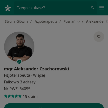
Me
Czego szukasz?
Strona Główna
Fizjoterapeuta
Poznań
Aleksander 
Zmień miasto
mgr
Aleksander Czachorowski
O specjalizacjach
Fizjoterapeuta
·
Więcej
Fałkowo
3 adresy
Nr PWZ: 64055
19 opinii