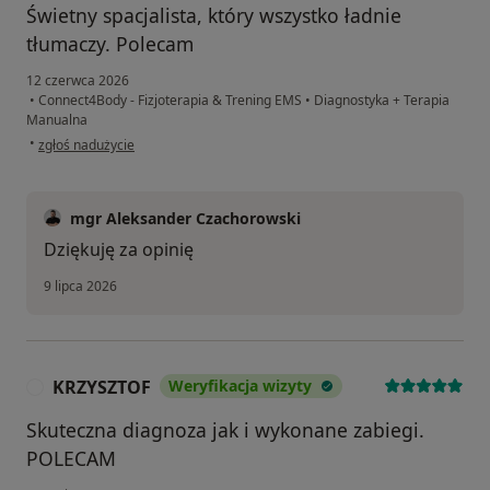
Świetny spacjalista, który wszystko ładnie
tłumaczy. Polecam
12 czerwca 2026
•
Connect4Body - Fizjoterapia & Trening EMS
•
Diagnostyka + Terapia
Manualna
w opinii użytkownika Krzysiek
•
zgłoś nadużycie
mgr Aleksander Czachorowski
Dziękuję za opinię
9 lipca 2026
KRZYSZTOF
Weryfikacja wizyty
K
Skuteczna diagnoza jak i wykonane zabiegi.
POLECAM