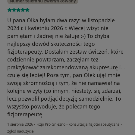
Numer telefonu zweryfikowany
U pana Olka byłam dwa razy: w listopadzie
2024 r. i kwietniu 2026 r. Więcej wizyt nie
pamiętam i żadnej nie żałuję :-) To chyba
najlepszy dowód skuteczności tego
fizjoterapeuty. Dostałam zestaw ćwiczeń, które
codziennie powtarzam, zaczęłam też
praktykować zarekomendowaną akupresurę i...
czuję się lepiej! Poza tym, pan Olek ujął mnie
swoją skromnością i tym, że nie namawiał na
kolejne wizyty (co innym, niestety, się zdarza),
lecz pozwolił podjąć decyzję samodzielnie. To
wszystko powoduje, że polecam tego
fizjoterapeutę.
1 sierpnia 2026
•
Fizjo Pro Gniezno
•
konsultacja fizjoterapeutyczna
•
w opinii użytkownika Magdalena Stępień
zgłoś nadużycie