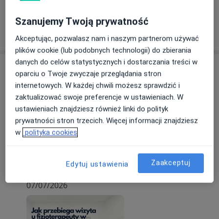
Szanujemy Twoją prywatność
Pokaż więcej
o doświadczeniu
Akceptując, pozwalasz nam i naszym partnerom używać
plików cookie (lub podobnych technologii) do zbierania
danych do celów statystycznych i dostarczania treści w
Aktualności
oparciu o Twoje zwyczaje przeglądania stron
mgr Aleksander Czachorowski
internetowych. W każdej chwili możesz sprawdzić i
Grunwaldzka 20, 62-200 Gniezno
zaktualizować swoje preferencje w ustawieniach. W
ustawieniach znajdziesz również linki do polityk
Wizyta rozpoczyna się od szczegółowego
prywatności stron trzecich. Więcej informacji znajdziesz
wywiadu, podczas którego analizujemy styl życia,
w
polityka cookies
aktywność, historię urazów i charakter bólu.
Następnie wykonujemy testy funkcjonalne i
Zaakceptuj
Edytuj ustawienia
ocenę postawy. Terapia dobierana jest
Dowiedz się więcej
indywidualnie – może obejmować techniki
07/07/2026
manualne, pracę powięziową, mobilizacje, taping
czy ćwiczenia korekcyjne.