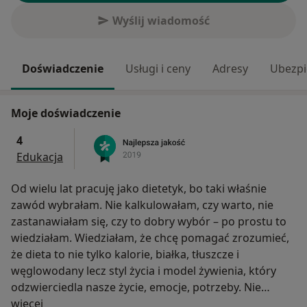
Wyślij wiadomość
Doświadczenie
Usługi i ceny
Adresy
Ubezpi
Moje doświadczenie
4
Edukacja
Od wielu lat pracuję jako dietetyk, bo taki właśnie
zawód wybrałam. Nie kalkulowałam, czy warto, nie
zastanawiałam się, czy to dobry wybór – po prostu to
wiedziałam. Wiedziałam, że chcę pomagać zrozumieć,
że dieta to nie tylko kalorie, białka, tłuszcze i
węglowodany lecz styl życia i model żywienia, który
odzwierciedla nasze życie, emocje, potrzeby. Nie
O mnie
wystarczy przejść na drakońską, miesięczną dietę, by
więcej