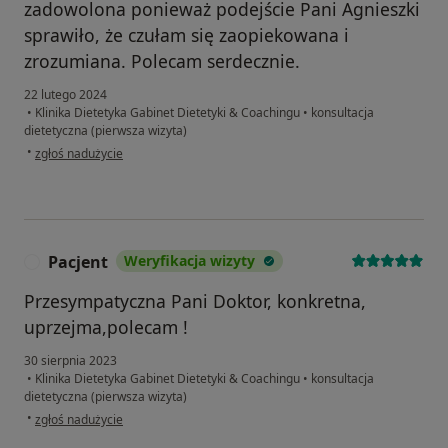
zadowolona ponieważ podejście Pani Agnieszki
sprawiło, że czułam się zaopiekowana i
zrozumiana. Polecam serdecznie.
22 lutego 2024
•
Klinika Dietetyka Gabinet Dietetyki & Coachingu
•
konsultacja
dietetyczna (pierwsza wizyta)
w opinii użytkownika Malwina
•
zgłoś nadużycie
Pacjent
Weryfikacja wizyty
P
Przesympatyczna Pani Doktor, konkretna,
uprzejma,polecam !
30 sierpnia 2023
•
Klinika Dietetyka Gabinet Dietetyki & Coachingu
•
konsultacja
dietetyczna (pierwsza wizyta)
w opinii użytkownika Pacjent
•
zgłoś nadużycie