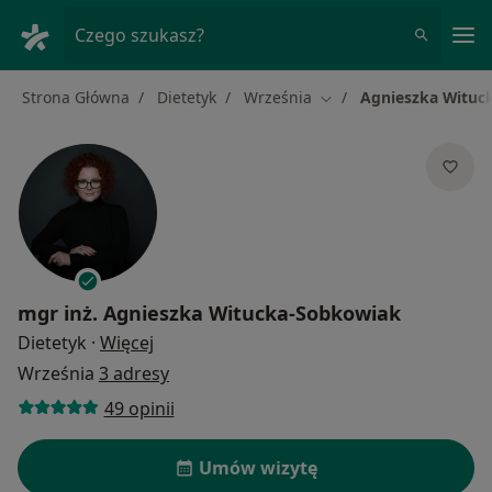
Me
Czego szukasz?
Strona Główna
Dietetyk
Września
Agnieszka Wituc
Zmień miasto
mgr inż.
Agnieszka Witucka-Sobkowiak
O specjalizacjach
Dietetyk
·
Więcej
Września
3 adresy
49 opinii
Umów wizytę