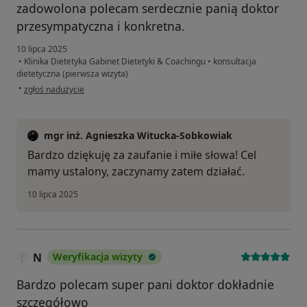
zadowolona polecam serdecznie panią doktor
przesympatyczna i konkretna.
10 lipca 2025
•
Klinika Dietetyka Gabinet Dietetyki & Coachingu
•
konsultacja
dietetyczna (pierwsza wizyta)
w opinii użytkownika Patrycja
•
zgłoś nadużycie
mgr inż. Agnieszka Witucka-Sobkowiak
Bardzo dziękuję za zaufanie i miłe słowa! Cel
mamy ustalony, zaczynamy zatem działać.
10 lipca 2025
N
Weryfikacja wizyty
Bardzo polecam super pani doktor dokładnie
szczegółowo