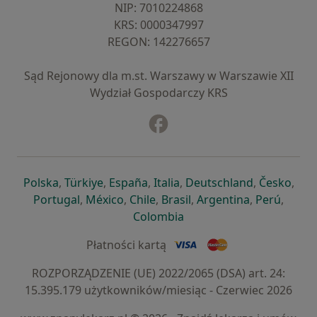
NIP: ⁠7010224868
KRS: ⁠0000347997
REGON: ⁠142276657
Sąd Rejonowy dla m.st. Warszawy w Warszawie XII
Wydział Gospodarczy KRS
Facebook
otwiera się w nowej karcie
otwiera się w nowej karcie
otwiera się w nowej karcie
otwiera się w nowej karcie
otwiera się w nowej karci
otwiera się
otwi
Polska
,
Türkiye
,
España
,
Italia
,
Deutschland
,
Česko
,
otwiera się w nowej karcie
otwiera się w nowej karcie
otwiera się w nowej karcie
otwiera się w nowej kar
otwiera się 
otwier
Portugal
,
México
,
Chile
,
Brasil
,
Argentina
,
Perú
,
otwiera się w nowej karc
Colombia
Płatności kartą
ROZPORZĄDZENIE (UE) 2022/2065 (DSA) art. 24:
15.395.179 użytkowników/miesiąc - Czerwiec 2026