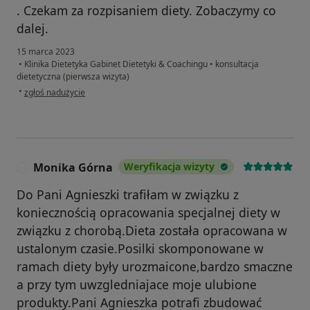
. Czekam za rozpisaniem diety. Zobaczymy co
dalej.
15 marca 2023
•
Klinika Dietetyka Gabinet Dietetyki & Coachingu
•
konsultacja
dietetyczna (pierwsza wizyta)
w opinii użytkownika Teresa
•
zgłoś nadużycie
Monika Górna
Weryfikacja wizyty
M
Do Pani Agnieszki trafiłam w związku z
koniecznością opracowania specjalnej diety w
związku z chorobą.Dieta została opracowana w
ustalonym czasie.Posilki skomponowane w
ramach diety były urozmaicone,bardzo smaczne
a przy tym uwzgledniajace moje ulubione
produkty.Pani Agnieszka potrafi zbudować