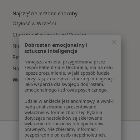
Więcej w kategorii: W pobliżu Wrześni
Najczęście leczone choroby
Otyłość w Wrześni
Choroba Hashimoto w Wrześni
Dobrostan emocjonalny i
Niedoczynność tarczycy w Wrześni
sztuczna inteligencja
Refluks żołądkowo-przełykowy w Wrześni
Niniejsza ankieta, przygotowana przez
zespół Patient Care Doctoralia, ma na celu
Nadwaga w Wrześni
lepsze zrozumienie, w jaki sposób ludzie
korzystają z narzędzi sztucznej inteligencji
Więcej (15)
jako wsparcia dla swojego dobrostanu
Więcej w kategorii: Najczęście leczone chorob
emocjonalnego i zdrowia psychicznego.
Udział w ankiecie jest anonimowy, a wyniki
będą analizowane i prezentowane
wyłącznie w formie zbiorczej. Pytania
dotyczące nastolatków są skierowane
wyłącznie do rodziców lub opiekunów
Serwis
prawnych. Nie zbieramy informacji
bezpośrednio od osób niepełnoletnich.