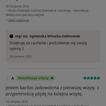
20 listopada 2024
•
Klinika Dietetyka Gabinet Dietetyki & Coachingu
•
konsultacja
dietetyczna (pierwsza wizyta)
w opinii użytkownika N
•
zgłoś nadużycie
mgr inż. Agnieszka Witucka-Sobkowiak
Dziękuję za zaufanie i podzielenie się swoją
opinią :)
30 czerwca 2025
A
Weryfikacja wizyty
Jestem bardzo zadowolona z pierwszej wizyty, z
przyjemnością pójdę na kolejna wizytę.
14 sierpnia 2024
•
Klinika Dietetyka Gabinet Dietetyki & Coachingu
•
konsultacja