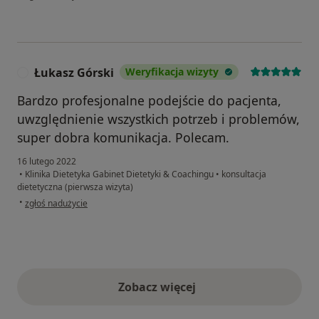
Łukasz Górski
Weryfikacja wizyty
Ł
Bardzo profesjonalne podejście do pacjenta,
uwzględnienie wszystkich potrzeb i problemów,
super dobra komunikacja. Polecam.
16 lutego 2022
•
Klinika Dietetyka Gabinet Dietetyki & Coachingu
•
konsultacja
dietetyczna (pierwsza wizyta)
w opinii użytkownika Łukasz Górski
•
zgłoś nadużycie
Zobacz więcej
opinie powyżej