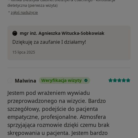
dietetyczna (pierwsza wizyta)
w opinii użytkownika A
•
zgłoś nadużycie
mgr inż. Agnieszka Witucka-Sobkowiak
Dziękuję za zaufanie I działamy!
15 lipca 2025
Malwina
Weryfikacja wizyty
M
Jestem pod wrażeniem wywiadu
przeprowadzonego na wizycie. Bardzo
szczegółowy, podejście do pacjenta
empatyczne, profesjonalne. Atmosfera
sprzyjająca rozmowie dzięki czemu brak
skrępowania u pacjenta. Jestem bardzo