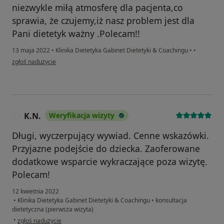
niezwykle miłą atmosferę dla pacjenta,co
sprawia, że czujemy,iż nasz problem jest dla
Pani dietetyk ważny .Polecam!!
13 maja 2022
•
Klinika Dietetyka Gabinet Dietetyki & Coachingu
•
•
w opinii użytkownika Monika Górna
zgłoś nadużycie
K.N.
Weryfikacja wizyty
K
Długi, wyczerpujący wywiad. Cenne wskazówki.
Przyjazne podejście do dziecka. Zaoferowane
dodatkowe wsparcie wykraczające poza wizytę.
Polecam!
12 kwietnia 2022
•
Klinika Dietetyka Gabinet Dietetyki & Coachingu
•
konsultacja
dietetyczna (pierwsza wizyta)
w opinii użytkownika K.N.
•
zgłoś nadużycie