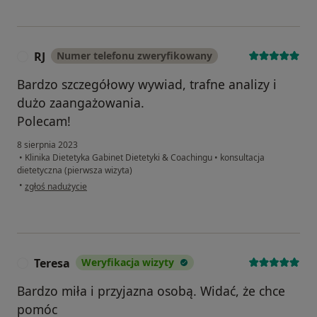
RJ
Numer telefonu zweryfikowany
R
Bardzo szczegółowy wywiad, trafne analizy i
dużo zaangażowania.
Polecam!
8 sierpnia 2023
•
Klinika Dietetyka Gabinet Dietetyki & Coachingu
•
konsultacja
dietetyczna (pierwsza wizyta)
w opinii użytkownika RJ
•
zgłoś nadużycie
Teresa
Weryfikacja wizyty
T
Bardzo miła i przyjazna osobą. Widać, że chce
pomóc