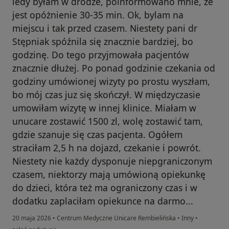
iedy byłam w drodze, poinformowano mnie, że
jest opóżnienie 30-35 min. Ok, bylam na
miejscu i tak przed czasem. Niestety pani dr
Stępniak spóźnila się znacznie bardziej, bo
godzinę. Do tego przyjmowała pacjentów
znacznie dłużej. Po ponad godzinie czekania od
godziny umówionej wizyty po prostu wyszłam,
bo mój czas juz się skończył. W międzyczasie
umowiłam wizytę w innej klinice. Miałam w
unucare zostawić 1500 zl, wolę zostawić tam,
gdzie szanuje się czas pacjenta. Ogółem
straciłam 2,5 h na dojazd, czekanie i powrót.
Niestety nie każdy dysponuje niepgraniczonym
czasem, niektorzy mają umówioną opiekunkę
do dzieci, która też ma ograniczony czas i w
dodatku zaplaciłam opiekunce na darmo...
20 maja 2026
•
Centrum Medyczne Unicare Rembielińska
•
Inny
•
w opinii użytkownika Anita