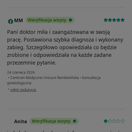
MM
Weryfikacja wizyty
M
Pani doktor miła i zaangażowana w swoją
pracę. Postawiona szybka diagnoza i wykonany
zabieg. Szczegółowo opowiedziała co będzie
zrobione i odpowiedziała na każde zadane
przezemnie pytanie.
24 czerwca 2026
•
Centrum Medyczne Unicare Rembielińska
•
konsultacja
ginekologiczna
w opinii użytkownika MM
•
zgłoś nadużycie
Anita
Weryfikacja wizyty
A