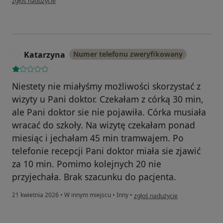
zgłoś nadużycie
Katarzyna
Numer telefonu zweryfikowany
K
Niestety nie miałyśmy możliwości skorzystać z
wizyty u Pani doktor. Czekałam z córką 30 min,
ale Pani doktor sie nie pojawiła. Córka musiała
wracać do szkoły. Na wizytę czekałam ponad
miesiąc i jechałam 45 min tramwajem. Po
telefonie recepcji Pani doktor miała sie zjawić
za 10 min. Pomimo kolejnych 20 nie
przyjechała. Brak szacunku do pacjenta.
w opinii użytkownika Katarzyna
21 kwietnia 2026
•
W innym miejscu
•
Inny
•
zgłoś nadużycie