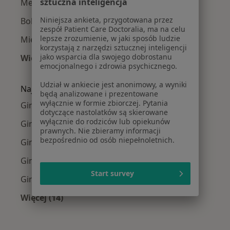
sztuczna inteligencja
Menopauza w Warszawie
Niniejsza ankieta, przygotowana przez
Bolesne miesiączkowanie w Warszawie
zespół Patient Care Doctoralia, ma na celu
lepsze zrozumienie, w jaki sposób ludzie
Mięśniaki macicy w Warszawie
korzystają z narzędzi sztucznej inteligencji
jako wsparcia dla swojego dobrostanu
Więcej (15)
emocjonalnego i zdrowia psychicznego.
Więcej w kategorii: Najczęście leczone chorob
Udział w ankiecie jest anonimowy, a wyniki
Najpopularniejsze ubezpieczenia
będą analizowane i prezentowane
wyłącznie w formie zbiorczej. Pytania
Ginekolodzy z Medicover w Warszawie
dotyczące nastolatków są skierowane
wyłącznie do rodziców lub opiekunów
Ginekolodzy z Allianz w Warszawie
prawnych. Nie zbieramy informacji
bezpośrednio od osób niepełnoletnich.
Ginekolodzy z INTER Polska w Warszawie
Ginekolodzy z Signal Iduna w Warszawie
Start survey
Ginekolodzy z Compensa w Warszawie
Więcej (14)
Więcej w kategorii: Najpopularniejsze ubezpi