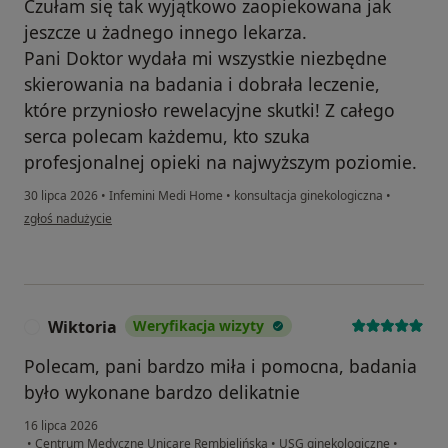
Czułam się tak wyjątkowo zaopiekowana jak
jeszcze u żadnego innego lekarza.
Pani Doktor wydała mi wszystkie niezbędne
skierowania na badania i dobrała leczenie,
które przyniosło rewelacyjne skutki! Z całego
serca polecam każdemu, kto szuka
profesjonalnej opieki na najwyższym poziomie.
30 lipca 2026
•
Infemini Medi Home
•
konsultacja ginekologiczna
•
w opinii użytkownika Ksenia Krajewska
zgłoś nadużycie
Wiktoria
Weryfikacja wizyty
W
Polecam, pani bardzo miła i pomocna, badania
było wykonane bardzo delikatnie
16 lipca 2026
•
Centrum Medyczne Unicare Rembielińska
•
USG ginekologiczne
•