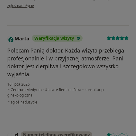
w opinii użytkownika Wiktoria
zgłoś nadużycie
Marta
Weryfikacja wizyty
M
Polecam Panią doktor. Każda wizyta przebiega
profesjonalnie i w przyjaznej atmosferze. Pani
doktor jest cierpliwa i szczegółowo wszystko
wyjaśnia.
16 lipca 2026
•
Centrum Medyczne Unicare Rembielińska
•
konsultacja
ginekologiczna
w opinii użytkownika Marta
•
zgłoś nadużycie
rl
Numer telefonu zweryfikowany
R