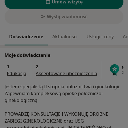
Umów wizytę
Wyślij wiadomość
Doświadczenie
Aktualności
Usługi i ceny
Ad
Moje doświadczenie
1
2
Edukacja
Akceptowane ubezpieczenia
Jestem specjalistą II stopnia położnictwa i ginekologii.
Zapewniam kompleksową opiekę położniczo-
ginekologiczną.
PROWADZĘ KONSULTACJE I WYKONUJĘ DROBNE
ZABIEGI GINEKOLOGICZNE oraz USG
- w poradni ginekologicznej UNICARE BRÓDNO ul.