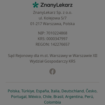
Kontakt
ZnanyLekarz - Strona główna
ZnanyLekarz Sp. z o.o.
ul. Kolejowa 5/7
01-217 Warszawa, Polska
NIP: ⁠7010224868
KRS: ⁠0000347997
REGON: ⁠142276657
Sąd Rejonowy dla m.st. Warszawy w Warszawie XII
Wydział Gospodarczy KRS
Facebook
otwiera się w nowej karcie
otwiera się w nowej karcie
otwiera się w nowej karcie
otwiera się w nowej karcie
otwiera się w nowej karci
otwiera się
otwi
Polska
,
Türkiye
,
España
,
Italia
,
Deutschland
,
Česko
,
otwiera się w nowej karcie
otwiera się w nowej karcie
otwiera się w nowej karcie
otwiera się w nowej kar
otwiera się 
otwier
Portugal
,
México
,
Chile
,
Brasil
,
Argentina
,
Perú
,
otwiera się w nowej karc
Colombia