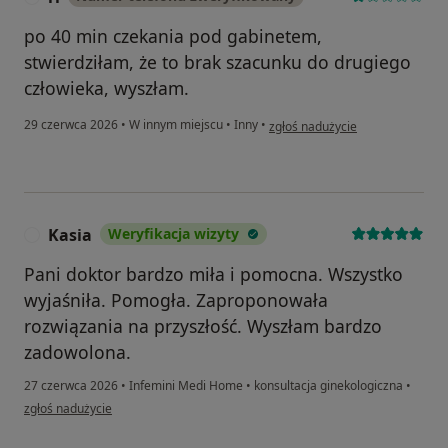
po 40 min czekania pod gabinetem,
stwierdziłam, że to brak szacunku do drugiego
człowieka, wyszłam.
w opinii użytkownika rl
29 czerwca 2026
•
W innym miejscu
•
Inny
•
zgłoś nadużycie
Kasia
Weryfikacja wizyty
K
Pani doktor bardzo miła i pomocna. Wszystko
wyjaśniła. Pomogła. Zaproponowała
rozwiązania na przyszłość. Wyszłam bardzo
zadowolona.
27 czerwca 2026
•
Infemini Medi Home
•
konsultacja ginekologiczna
•
w opinii użytkownika Kasia
zgłoś nadużycie