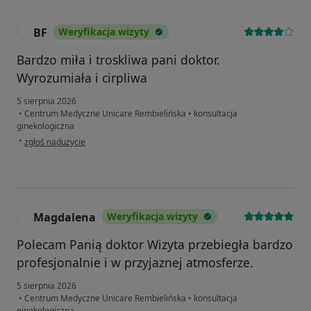
BF
Weryfikacja wizyty
B
Bardzo miła i troskliwa pani doktor.
Wyrozumiała i cirpliwa
5 sierpnia 2026
•
Centrum Medyczne Unicare Rembielińska
•
konsultacja
ginekologiczna
w opinii użytkownika BF
•
zgłoś nadużycie
Magdalena
Weryfikacja wizyty
M
Polecam Panią doktor Wizyta przebiegła bardzo
profesjonalnie i w przyjaznej atmosferze.
5 sierpnia 2026
•
Centrum Medyczne Unicare Rembielińska
•
konsultacja
ginekologiczna