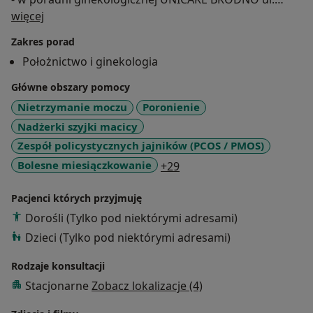
O mnie
Rembielińska 20 ( przy galeri Renova na Targówku)
więcej
- w poradni ginekologicznej UNICARE WOLA Al.Jana
Zakres porad
Pawła II 61 (róg Anielewicza)
Położnictwo i ginekologia
Zapraszam na wizyty kontrolne i profilaktyczne w miłej
Główne obszary pomocy
atmosferze.
Nietrzymanie moczu
Poronienie
Nadżerki szyjki macicy
Specjalizuję się w leczeniu ginekologicznym,
Zespół policystycznych jajników (PCOS / PMOS)
prowadzeniu ciąży ,diagnostyce niepłodności i
a11y_sr_more_diseases
Bolesne miesiączkowanie
+29
nawracających poronień. Zajmuję się doborem
odpowiedniej antykoncepcji, leczeniem infekcji
Pacjenci których przyjmuję
narządu rodnego i wszelkich dolegliwości narządu
rodnego, zaburzeniami miesiączkowania,
Dorośli (Tylko pod niektórymi adresami)
zaburzeniami hormonalnymi, plamieniami,
Dzieci (Tylko pod niektórymi adresami)
nietrzymaniem moczu, jak również pacjentkami w
Rodzaje konsultacji
okresie menopauzy.
Zakładam wkładki wewnątrzmaciczne.
Stacjonarne
Zobacz lokalizacje (4)