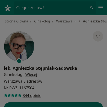
Me
Czego szukasz?
Strona Główna
Ginekolog
Warszawa
Agnieszka St
Zmień miasto
lek.
Agnieszka Stępniak-Sadowska
O specjalizacjach
Ginekolog
·
Więcej
Warszawa
5 adresów
Nr PWZ: 1167504
344 opinie