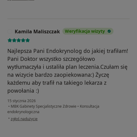
Kamila Maliszczak
Weryfikacja wizyty
K
Najlepsza Pani Endokrynolog do jakiej trafiłam!
Pani Doktor wszystko szczegółowo
wytłumaczyła i ustaliła plan leczenia.Czułam się
na wizycie bardzo zaopiekowana:) Życzę
każdemu aby trafił na takiego lekarza z
powołania :)
15 stycznia 2026
•
MBK Gabinety Specjalistyczne Zdrowie
•
Konsultacja
endokrynologiczna
w opinii użytkownika Kamila Maliszczak
•
zgłoś nadużycie