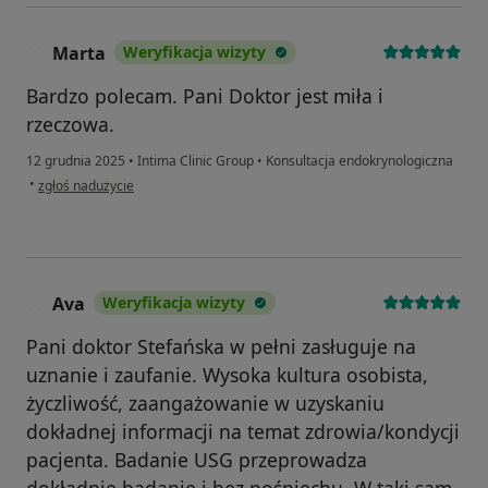
Marta
Weryfikacja wizyty
M
Bardzo polecam. Pani Doktor jest miła i
rzeczowa.
12 grudnia 2025
•
Intima Clinic Group
•
Konsultacja endokrynologiczna
w opinii użytkownika Marta
•
zgłoś nadużycie
Ava
Weryfikacja wizyty
A
Pani doktor Stefańska w pełni zasługuje na
uznanie i zaufanie. Wysoka kultura osobista,
życzliwość, zaangażowanie w uzyskaniu
dokładnej informacji na temat zdrowia/kondycji
pacjenta. Badanie USG przeprowadza
dokładnie badanie i bez pośpiechu. W taki sam