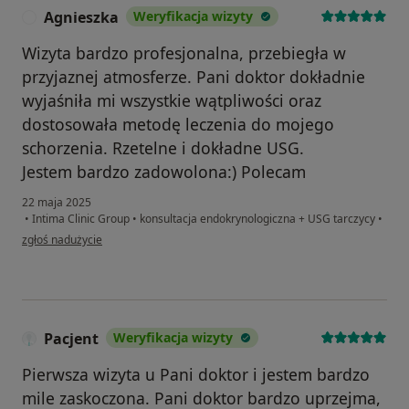
Agnieszka
Weryfikacja wizyty
A
Wizyta bardzo profesjonalna, przebiegła w
przyjaznej atmosferze. Pani doktor dokładnie
wyjaśniła mi wszystkie wątpliwości oraz
dostosowała metodę leczenia do mojego
schorzenia. Rzetelne i dokładne USG.
Jestem bardzo zadowolona:) Polecam
22 maja 2025
•
Intima Clinic Group
•
konsultacja endokrynologiczna + USG tarczycy
•
w opinii użytkownika Agnieszka
zgłoś nadużycie
Pacjent
Weryfikacja wizyty
Pierwsza wizyta u Pani doktor i jestem bardzo
mile zaskoczona. Pani doktor bardzo uprzejma,