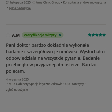
24 listopada 2025
•
Intima Clinic Group
•
Konsultacja endokrynologiczna
w opinii użytkownika Emilia
•
zgłoś nadużycie
A.M
Weryfikacja wizyty
A
Pani doktor bardzo dokładnie wykonała
badanie i szczegółowo je omówiła. Wysłuchała i
odpowiedziała na wszystkie pytania. Badanie
przebiegło w przyjaznej atmosferze. Bardzo
polecam.
4 września 2025
•
MBK Gabinety Specjalistyczne Zdrowie
•
USG tarczycy
•
w opinii użytkownika A.M
zgłoś nadużycie