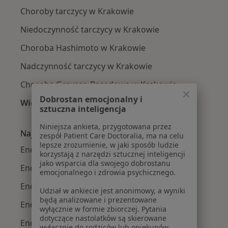
Choroby tarczycy w Krakowie
Niedoczynność tarczycy w Krakowie
Choroba Hashimoto w Krakowie
Nadczynność tarczycy w Krakowie
Choroba Gravesa-Basedowa w Krakowie
Dobrostan emocjonalny i
Więcej (15)
sztuczna inteligencja
Więcej w kategorii: Najczęście leczone chorob
Niniejsza ankieta, przygotowana przez
Najpopularniejsze ubezpieczenia
zespół Patient Care Doctoralia, ma na celu
lepsze zrozumienie, w jaki sposób ludzie
Endokrynolodzy z Allianz w Krakowie
korzystają z narzędzi sztucznej inteligencji
jako wsparcia dla swojego dobrostanu
Endokrynolodzy z Signal Iduna w Krakowie
emocjonalnego i zdrowia psychicznego.
Endokrynolodzy z JP MEDICA w Krakowie
Udział w ankiecie jest anonimowy, a wyniki
będą analizowane i prezentowane
Endokrynolodzy z TU Zdrowie w Krakowie
wyłącznie w formie zbiorczej. Pytania
dotyczące nastolatków są skierowane
Endokrynolodzy z Świat Zdrowia w Krakowie
wyłącznie do rodziców lub opiekunów