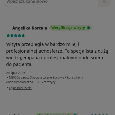
Angelika Korcala
Weryfikacja wizyty
A
Wizyta przebiegła w bardzo miłej i
profesjonalnej atmosferze. To specjalista z dużą
wiedzą,empatią i profesjonalnym podejściem
do pacjenta.
24 lipca 2026
•
MBK Gabinety Specjalistyczne Zdrowie
•
konsultacja
endokrynologiczna + USG tarczycy
w opinii użytkownika Angelika Korcala
•
zgłoś nadużycie