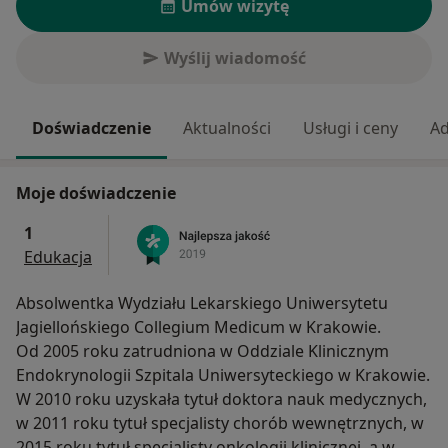
Umów wizytę
Wyślij wiadomość
Doświadczenie
Aktualności
Usługi i ceny
Ad
Moje doświadczenie
1
Edukacja
Absolwentka Wydziału Lekarskiego Uniwersytetu
Jagiellońskiego Collegium Medicum w Krakowie.
Od 2005 roku zatrudniona w Oddziale Klinicznym
Endokrynologii Szpitala Uniwersyteckiego w Krakowie.
W 2010 roku uzyskała tytuł doktora nauk medycznych,
w 2011 roku tytuł specjalisty chorób wewnętrznych, w
2015 roku tytuł specjalisty onkologii klinicznej, a w