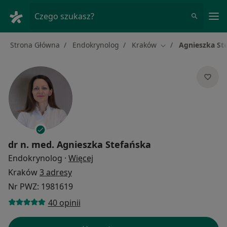
Me
Czego szukasz?
Strona Główna
Endokrynolog
Kraków
Agnieszka St
Zmień miasto
dr n. med.
Agnieszka Stefańska
O specjalizacjach
Endokrynolog
·
Więcej
Kraków
3 adresy
Nr PWZ: 1981619
40 opinii