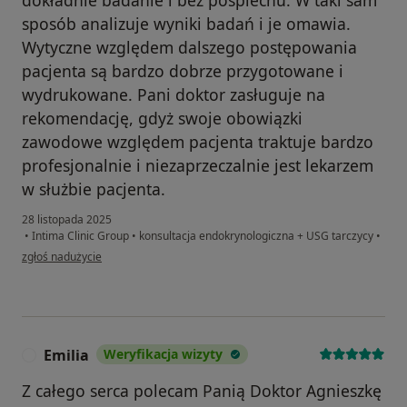
sposób analizuje wyniki badań i je omawia.
Wytyczne względem dalszego postępowania
pacjenta są bardzo dobrze przygotowane i
wydrukowane. Pani doktor zasługuje na
rekomendację, gdyż swoje obowiązki
zawodowe względem pacjenta traktuje bardzo
profesjonalnie i niezaprzeczalnie jest lekarzem
w służbie pacjenta.
28 listopada 2025
•
Intima Clinic Group
•
konsultacja endokrynologiczna + USG tarczycy
•
w opinii użytkownika Ava
zgłoś nadużycie
Emilia
Weryfikacja wizyty
E
Z całego serca polecam Panią Doktor Agnieszkę