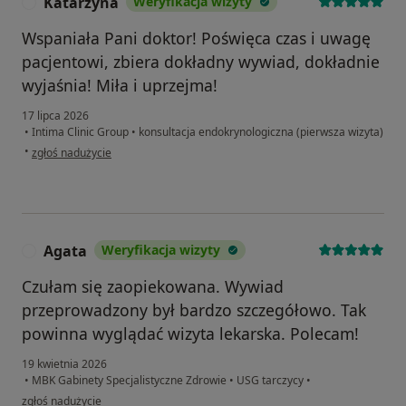
Katarzyna
Weryfikacja wizyty
K
Wspaniała Pani doktor! Poświęca czas i uwagę
pacjentowi, zbiera dokładny wywiad, dokładnie
wyjaśnia! Miła i uprzejma!
17 lipca 2026
•
Intima Clinic Group
•
konsultacja endokrynologiczna (pierwsza wizyta)
w opinii użytkownika Katarzyna
•
zgłoś nadużycie
Agata
Weryfikacja wizyty
A
Czułam się zaopiekowana. Wywiad
przeprowadzony był bardzo szczegółowo. Tak
powinna wyglądać wizyta lekarska. Polecam!
19 kwietnia 2026
•
MBK Gabinety Specjalistyczne Zdrowie
•
USG tarczycy
•
w opinii użytkownika Agata
zgłoś nadużycie