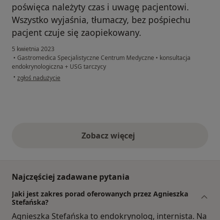
poświęca należyty czas i uwagę pacjentowi.
Wszystko wyjaśnia, tłumaczy, bez pośpiechu
pacjent czuje się zaopiekowany.
5 kwietnia 2023
•
Gastromedica Specjalistyczne Centrum Medyczne
•
konsultacja
endokrynologiczna + USG tarczycy
w opinii użytkownika Pacjent
•
zgłoś nadużycie
Zobacz więcej
opinie powyżej
Najczęściej zadawane pytania
Jaki jest zakres porad oferowanych przez Agnieszka
Stefańska?
Agnieszka Stefańska to endokrynolog, internista. Na