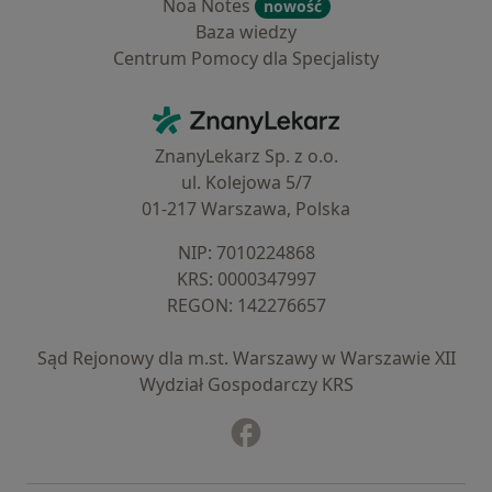
Noa Notes
nowość
Baza wiedzy
Centrum Pomocy dla Specjalisty
Kontakt
ZnanyLekarz - Strona główna
ZnanyLekarz Sp. z o.o.
ul. Kolejowa 5/7
01-217 Warszawa, Polska
NIP: ⁠7010224868
KRS: ⁠0000347997
REGON: ⁠142276657
Sąd Rejonowy dla m.st. Warszawy w Warszawie XII
Wydział Gospodarczy KRS
Facebook
otwiera się w nowej karcie