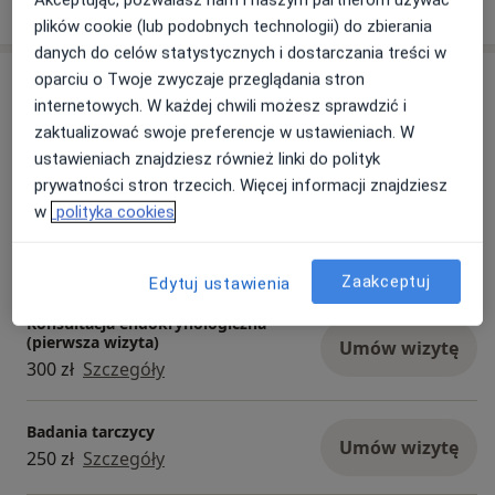
Lekarz przyjmuje w lokalizacji przy ulicy na
07/10/2025
plików cookie (lub podobnych technologii) do zbierania
Barciach.
danych do celów statystycznych i dostarczania treści w
oparciu o Twoje zwyczaje przeglądania stron
Usługi i ceny
Specjalizacje Intima Clinic:
internetowych. W każdej chwili możesz sprawdzić i
Ginekologia | Gin. i Połoznictwo I Uroginekologia
Konsultacja endokrynologiczna
zaktualizować swoje preferencje w ustawieniach. W
| Ginekologia plastyczna | Ginekologia
Umów wizytę
300 zł
Szczegóły
ustawieniach znajdziesz również linki do polityk
estetyczna | Urologia | Proktologia |
prywatności stron trzecich. Więcej informacji znajdziesz
Endokrynologia I Flebologia | Diabetologia |
w
polityka cookies
Medycyna estetyczna | Fizjoterapia
Konsultacja endokrynologiczna
(kolejna wizyta)
uroginekologiczna
Umów wizytę
300 zł
Szczegóły
Zaakceptuj
Edytuj ustawienia
Konsultacja endokrynologiczna
(pierwsza wizyta)
Umów wizytę
300 zł
Szczegóły
Badania tarczycy
Umów wizytę
250 zł
Szczegóły