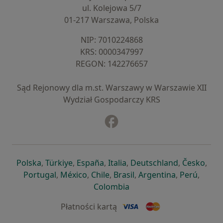
ul. Kolejowa 5/7
01-217 Warszawa, Polska
NIP: ⁠7010224868
KRS: ⁠0000347997
REGON: ⁠142276657
Sąd Rejonowy dla m.st. Warszawy w Warszawie XII
Wydział Gospodarczy KRS
Facebook
otwiera się w nowej karcie
otwiera się w nowej karcie
otwiera się w nowej karcie
otwiera się w nowej karcie
otwiera się w nowej karci
otwiera się
otwi
Polska
,
Türkiye
,
España
,
Italia
,
Deutschland
,
Česko
,
otwiera się w nowej karcie
otwiera się w nowej karcie
otwiera się w nowej karcie
otwiera się w nowej kar
otwiera się 
otwier
Portugal
,
México
,
Chile
,
Brasil
,
Argentina
,
Perú
,
otwiera się w nowej karc
Colombia
Płatności kartą