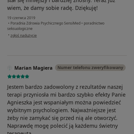
stał się mniejszy i bardziej znośny. Teraz już
wiem, że damy sobie radę. Dziękuję!
19 czerwca 2019
•
Poradnia Zdrowia Psychicznego SensiMed
•
poradnictwo
seksuologiczne
w opinii użytkownika Złotowska
•
zgłoś nadużycie
Marian Magiera
Numer telefonu zweryfikowany
Jestem bardzo zadowolony z rezultatów naszej
terapi przyniosła mi bardzo szybko efekty Panie
Agnieszka jest wspaniałym można powiedzieć
wybitnym psychologiem. Najważniejsze jest
żeby nie zamykać się przed nią ale otworzyć.
Naprawdę mogę polecić ją każdemu świetny
terapeuta