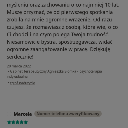
myśleniu oraz zachowaniu o co najmniej 10 lat.
Muszę przyznać, że od pierwszego spotkania
zrobiła na mnie ogromne wrażenie. Od razu
czujesz, że rozmawiasz z osobą, która wie, o co
Ci chodzi i na czym polega Twoja trudność.
Niesamowicie bystra, spostrzegawcza, widać
ogromne zaangażowanie w pracę. Dziękuję
serdecznie!
20 marca 2022
•
Gabinet Terapeutyczny Agnieszka Słomka
•
psychoterapia
indywidualna
w opinii użytkownika Oliwia P.
•
zgłoś nadużycie
Marcela
Numer telefonu zweryfikowany
M