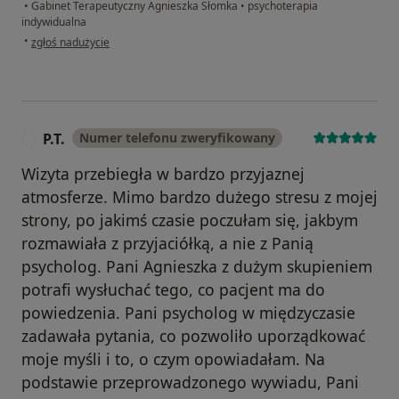
•
Gabinet Terapeutyczny Agnieszka Słomka
•
psychoterapia
indywidualna
w opinii użytkownika Katarzyna
•
zgłoś nadużycie
P.T.
Numer telefonu zweryfikowany
P
Wizyta przebiegła w bardzo przyjaznej
atmosferze. Mimo bardzo dużego stresu z mojej
strony, po jakimś czasie poczułam się, jakbym
rozmawiała z przyjaciółką, a nie z Panią
psycholog. Pani Agnieszka z dużym skupieniem
potrafi wysłuchać tego, co pacjent ma do
powiedzenia. Pani psycholog w międzyczasie
zadawała pytania, co pozwoliło uporządkować
moje myśli i to, o czym opowiadałam. Na
podstawie przeprowadzonego wywiadu, Pani