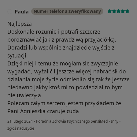
-osoby, które z powodu traumatycznych wydarzeń
Paula
Numer telefonu zweryfikowany
(wykorzystanie seksualne, gwałt, przemoc w związku)
P
odczuwają lęk przed zbliżeniem lub nie potrafią
Najlepsza
czerpać przyjemności z seksu;
Doskonale rozumie i potrafi szczerze
rodziców, którzy są zaniepokojeni seksualnymi
porozmawiać jak z prawdziwą przyjaciółką.
zachowaniami dziecka (masturbacja, obnażanie się,
Doradzi lub wspólnie znajdziecie wyjście z
podglądanie, rysunki i zabawy erotyczne);
sytuacji
-osoby, którym trudno jest rozmawiać o seksie z
Dzięki niej i temu że mogłam sie zwyczajnie
własnym dzieckiem i chciałyby, aby w rozmowie z
profesjonalistą uzyskało ono rzetelne informacje nt.
wygadać , wyżalić i jeszcze więcej nabrać sił do
dojrzewania, metod antykoncepcyjnych, chorób
działania moje życie odmieniło się tak że jeszcze
przenoszonych drogą płciową i innych zagadnień
niedawno jakby ktoś mi to powiedzial to bym
związanych z seksualnością. Informacje zdobywane w
nie uwierzyła
szkole często są niewystarczające, o czym świadczy
Polecam całym sercem jestem przykładem że
bardzo nikła wiedza młodzieży w tym zakresie.
Pani Agnieszka czaruje cuda
21 lutego 2024
•
Poradnia Zdrowia Psychicznego SensiMed
•
Inny
•
Na konsultacje PSYCHODIETETYCZNE zapraszam:
w opinii użytkownika Paula
zgłoś nadużycie
-osoby zmęczone powtarzającymi się
niepowodzeniami w zgubieniu zbędnych kilogramów;