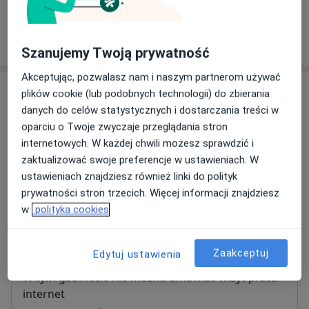
Domu Opieki Senior w Rybniku.
W jaki sposób ustalane są ceny?
Mając na uwadze dobro swoich pacjentów ściśle
Szanujemy Twoją prywatność
przestrzegam kodeksu etycznego psychologa. Dużą
dbałość przykładam do zachowania obowiązującej
Akceptując, pozwalasz nam i naszym partnerom używać
Adresy (2)
mnie zasady poufności rozmów. Komfort i poczucie
plików cookie (lub podobnych technologii) do zbierania
bezpieczeństwa moich klientów są dla mnie sprawami
danych do celów statystycznych i dostarczania treści w
Adres 1
Adres 2
priorytetowymi.
oparciu o Twoje zwyczaje przeglądania stron
internetowych. W każdej chwili możesz sprawdzić i
zaktualizować swoje preferencje w ustawieniach. W
Na konsultacje PSYCHOLOGICZNE zapraszam:
Poradnia Zdrowia Psychicznego SensiMed
ustawieniach znajdziesz również linki do polityk
-osoby zmagające się z lękiem, depresją, niskim
Doktora Judyma 4,
Koźle
,
Kędzierzyn-Koźle
prywatności stron trzecich. Więcej informacji znajdziesz
poczuciem własnej wartości, myślami rezygnacyjnymi
w
polityka cookies
lub innymi problemami natury psychologicznej;
Powiększ mapę
-osoby, które przeżywają trudności związane z ważną
otwiera się w nowej karcie
Zaakceptuj
Edytuj ustawienia
zmianą życiową (śmierć bliskiej osoby, rozstanie z
Dostępność
partnerem, utrata pracy, przeprowadzka, ciężka
W tym gabinecie nie można umawiać wizyt przez
choroba);
internet
-osoby doświadczające trudności w relacjach z innymi