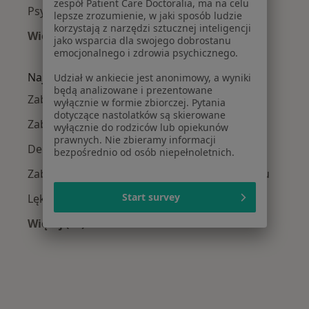
zespół Patient Care Doctoralia, ma na celu
Psycholodzy w Tarnowskich Górach
lepsze zrozumienie, w jaki sposób ludzie
korzystają z narzędzi sztucznej inteligencji
Więcej (14)
jako wsparcia dla swojego dobrostanu
Więcej w kategorii: W pobliżu Kędzierzyna-Koź
emocjonalnego i zdrowia psychicznego.
Najczęście leczone choroby
Udział w ankiecie jest anonimowy, a wyniki
będą analizowane i prezentowane
Zaburzenia lękowe w Kędzierzynie-Koźlu
wyłącznie w formie zbiorczej. Pytania
dotyczące nastolatków są skierowane
Zaburzenia nastroju w Kędzierzynie-Koźlu
wyłącznie do rodziców lub opiekunów
prawnych. Nie zbieramy informacji
Depresja w Kędzierzynie-Koźlu
bezpośrednio od osób niepełnoletnich.
Zaburzenia emocjonalne w Kędzierzynie-Koźlu
Start survey
Lęki w Kędzierzynie-Koźlu
Więcej (15)
Więcej w kategorii: Najczęście leczone chorob