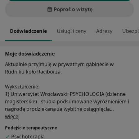
Poproś o wizytę
Doświadczenie
Usługi i ceny
Adresy
Ubezpi
Moje doświadczenie
Aktualnie przyjmuję w prywatnym gabinecie w
Rudniku koło Raciborza.
Wykształcenie:
1) Uniwersytet Wrocławski: PSYCHOLOGIA (dzienne
magisterskie) - studia podsumowane wyróżnieniem i
nagrodą prodziekana za wybitne osiągnięcia
O mnie
edukacyjne i działalność naukową.
więcej
2) Dolnośląskie Centrum Psychoterapii: INTERWENCJA
Podejście terapeutyczne
KRYZYSOWA.
Psychoterapia
3) Szkoła Wyższa Psychologii Społecznej we Wrocławiu: