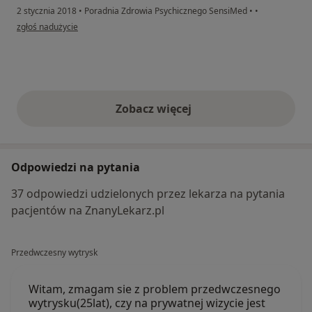
2 stycznia 2018
•
Poradnia Zdrowia Psychicznego SensiMed
•
•
w opinii użytkownika Konto zostało usunięte
zgłoś nadużycie
Zobacz więcej
opinie powyżej
Odpowiedzi na pytania
37 odpowiedzi udzielonych przez lekarza na pytania
pacjentów na ZnanyLekarz.pl
Przedwczesny wytrysk
Witam, zmagam sie z problem przedwczesnego
wytrysku(25lat), czy na prywatnej wizycie jest