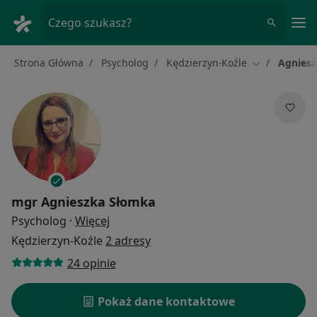
Me
Czego szukasz?
Strona Główna
Psycholog
Kędzierzyn-Koźle
Agnies
Zmień miasto
mgr
Agnieszka Słomka
O specjalizacjach
Psycholog
·
Więcej
Kędzierzyn-Koźle
2 adresy
24 opinie
Pokaż dane kontaktowe