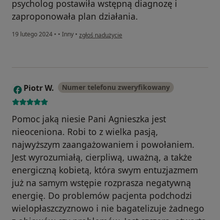
psycholog postawiła wstępną diagnozę i
zaproponowała plan działania.
w opinii użytkownika P.T.
19 lutego 2024
•
•
Inny
•
zgłoś nadużycie
Piotr W.
Numer telefonu zweryfikowany
P
Pomoc jaką niesie Pani Agnieszka jest
nieoceniona. Robi to z wielka pasją,
najwyższym zaangażowaniem i powołaniem.
Jest wyrozumiałą, cierpliwą, uważną, a także
energiczną kobietą, która swym entuzjazmem
już na samym wstępie rozprasza negatywną
energię. Do problemów pacjenta podchodzi
wielopłaszczyznowo i nie bagatelizuje żadnego