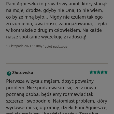
Pani Agnieszka to prawdziwy anioł, który stanął
na mojej drodze, gdyby nie Ona, to nie wiem,
co by ze mną było... Nigdy nie czułam takiego
zrozumienia, uważności, zaangażowania, ciepła
w kontrakcie z drugim człowiekiem. Na każde
nasze spotkanie wyczekuję z radością!
w opinii użytkownika Marcela
13 listopada 2021
•
•
Inny
•
zgłoś nadużycie
Złotowska
Z
Pierwsza wizyta z mężem, dosyć poważny
problem. Nie spodziewałam się, że z nowo
poznaną osobą, będziemy rozmawiać tak
szczerze i swobodnie! Natomiast problem, który
wydawał mi się ogromny, dzięki Pani Agnieszce,