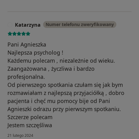
-osoby, które chcą schudnąć, ale nie bardzo wiedzą,
jak się do tego zabrać;
-osoby borykające się z zaburzeniami odżywiania
Katarzyna
Numer telefonu zweryfikowany
K
(anoreksja, bulimia, kompulsywne objadanie się,
ortoreksja itd.);
Pani Agnieszka
-osoby pragnące trwale zmienić swoje nawyki
żywieniowe, co zaowocuje poprawą zdrowia,
Najlepsza psycholog !
samopoczucia i wyglądu;
Każdemu polecam , niezależnie od wieku.
-osoby, które podejrzewają, że ich problemy z
Zaangażowana , życzliwa i bardzo
odżywianiem wiążą się z trudnościami natury
profesjonalna.
psychologicznej – przewlekłym stresem,
Od pierwszego spotkania czułam się jak bym
traumatycznymi wydarzeniami, problemami w pracy,
rozmawiałam z najlepszą przyjaciółką , dobro
rodzinie, związku itd.;
pacjenta i chęć mu pomocy bije od Pani
-osoby, które z powodu problemów z masą ciała
Agnieszki odrazu przy pierwszym spotkaniu.
borykają się ze społeczną dyskryminacją, niskim
Szczerze polecam
poczuciem własnej wartości, trudnościami w relacjach
Jestem szczęśliwa
społecznych i partnerskich.
21 lutego 2024