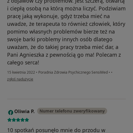
z objawów czy problemów. Jest szczerą, otwartą
i ciepłą osobą na którą można liczyć. Podziwiam
pracę jaką wykonuje, gdyż trzeba mieć na
uwadze, że terapeuta to również człowiek, który
pomimo własnych problemów bierze też na
swoje barki problemy innych osób dlatego
uważam, że do takiej pracy trzeba mieć dar, a
Pani Agnieszka z pewnością go ma! Polecam z
całego serca!
15 kwietnia 2022
•
Poradnia Zdrowia Psychicznego SensiMed
•
•
w opinii użytkownika Piotr W.
zgłoś nadużycie
Oliwia P.
Numer telefonu zweryfikowany
O
10 spotkań posunęło mnie do przodu w