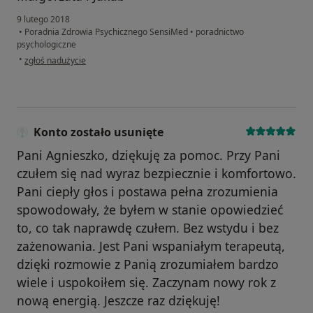
9 lutego 2018
•
Poradnia Zdrowia Psychicznego SensiMed
•
poradnictwo
psychologiczne
w opinii użytkownika Konto zostało usunięte
•
zgłoś nadużycie
Konto zostało usunięte
Pani Agnieszko, dziękuję za pomoc. Przy Pani
czułem się nad wyraz bezpiecznie i komfortowo.
Pani ciepły głos i postawa pełna zrozumienia
spowodowały, że byłem w stanie opowiedzieć
to, co tak naprawdę czułem. Bez wstydu i bez
zażenowania. Jest Pani wspaniałym terapeutą,
dzięki rozmowie z Panią zrozumiałem bardzo
wiele i uspokoiłem się. Zaczynam nowy rok z
nową energią. Jeszcze raz dziękuję!