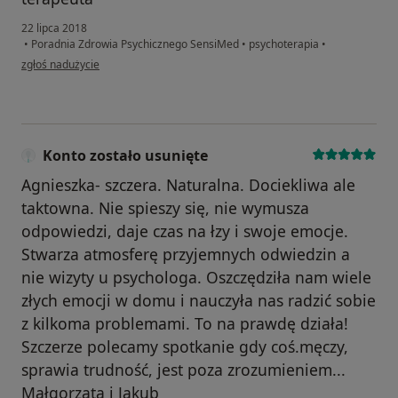
22 lipca 2018
•
Poradnia Zdrowia Psychicznego SensiMed
•
psychoterapia
•
w opinii użytkownika Marian Magiera
zgłoś nadużycie
Konto zostało usunięte
Agnieszka- szczera. Naturalna. Dociekliwa ale
taktowna. Nie spieszy się, nie wymusza
odpowiedzi, daje czas na łzy i swoje emocje.
Stwarza atmosferę przyjemnych odwiedzin a
nie wizyty u psychologa. Oszczędziła nam wiele
złych emocji w domu i nauczyła nas radzić sobie
z kilkoma problemami. To na prawdę działa!
Szczerze polecamy spotkanie gdy coś.męczy,
sprawia trudność, jest poza zrozumieniem...
Małgorzata i Jakub