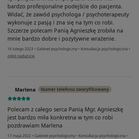
bardzo profesjonalne podejście do pacjenta.
Widać, że zawód psychologa / psychoterapeuty
wykonuje z pasją i zna się na tym co robi.
Szczerze polecam Panią Agnieszkę zrobiła na
mnie bardzo dobre i pozytywne wrażenie.
16 lutego 2023
•
Gabinet psychologiczny
•
Konsultacja psychologiczna
•
w opinii użytkownika Grzegorz Sz.
zgłoś nadużycie
Marlena
Numer telefonu zweryfikowany
M
Polecam z całego serca Panią Mgr. Agnieszkę
jest bardzo miła konkretna w tym co robi
pozdrawiam Marlena
17 maja 2022
•
Gabinet psychologiczny
•
Konsultacja psychologiczna
•