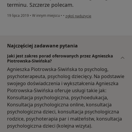
terminu. Szczerze polecam.
w opinii użytkownika Beata
19 lipca 2019
•
W innym miejscu
•
•
zgłoś nadużycie
Najczęściej zadawane pytania
Jaki jest zakres porad oferowanych przez Agnieszka
Piotrowska-Siwińska?
Agnieszka Piotrowska-Siwińska to psycholog,
psychoterapeuta, psycholog dziecięcy. Na podstawie
swojego doświadczenia i wykształcenia Agnieszka
Piotrowska-Siwińska oferuje usługi takie jak:
Konsultacja psychologiczna, psychoedukacja,
Konsultacja psychologiczna online, konsultacja
psychologiczna dzieci, konsultacja psychologiczna
rodzice, psychoterapia par i małżeństw, konsultacja
psychologiczna dzieci (kolejna wizyta).