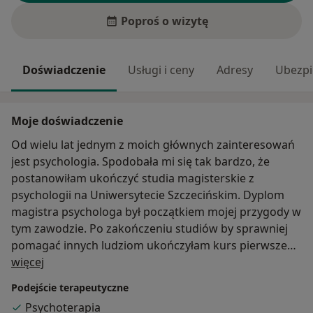
Poproś o wizytę
Doświadczenie
Usługi i ceny
Adresy
Ubezpi
Moje doświadczenie
Od wielu lat jednym z moich głównych zainteresowań
jest psychologia. Spodobała mi się tak bardzo, że
postanowiłam ukończyć studia magisterskie z
psychologii na Uniwersytecie Szczecińskim. Dyplom
magistra psychologa był początkiem mojej przygody w
tym zawodzie. Po zakończeniu studiów by sprawniej
pomagać innych ludziom ukończyłam kurs pierwszego
O mnie
stopnia Terapii Systemowej i aktualnie jestem w
więcej
trakcie dalszego szkolenia. Odbyłam również szkolenie
Podejście terapeutyczne
w zakresie metody Kids’ Skills by móc jeszcze lepiej
Psychoterapia
udzielać wsparcia dzieciom i rodzicom.