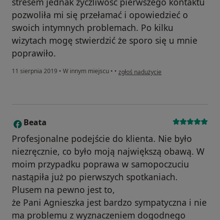
stresem jednak życzliwość pierwszego kontaktu
pozwoliła mi się przełamać i opowiedzieć o
swoich intymnych problemach. Po kilku
wizytach mogę stwierdzić że sporo się u mnie
poprawiło.
w opinii użytkownika Konto zostało u
11 sierpnia 2019
•
W innym miejscu
•
•
zgłoś nadużycie
Beata
B
Profesjonalne podejście do klienta. Nie było
niezręcznie, co było moją największą obawą. W
moim przypadku poprawa w samopoczuciu
nastąpiła już po pierwszych spotkaniach.
Plusem na pewno jest to,
że Pani Agnieszka jest bardzo sympatyczna i nie
ma problemu z wyznaczeniem dogodnego