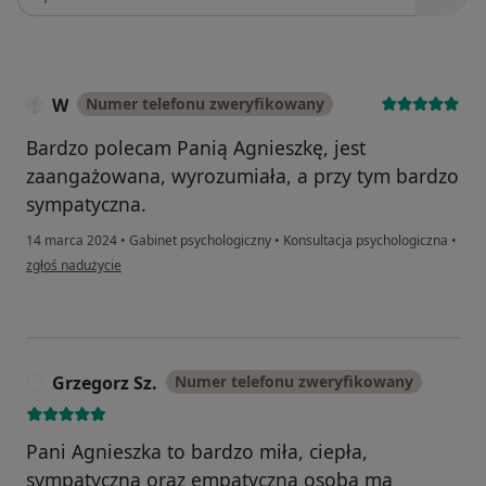
W
Numer telefonu zweryfikowany
Bardzo polecam Panią Agnieszkę, jest
zaangażowana, wyrozumiała, a przy tym bardzo
sympatyczna.
14 marca 2024
•
Gabinet psychologiczny
•
Konsultacja psychologiczna
•
w opinii użytkownika W
zgłoś nadużycie
Grzegorz Sz.
Numer telefonu zweryfikowany
G
Pani Agnieszka to bardzo miła, ciepła,
sympatyczna oraz empatyczna osoba ma