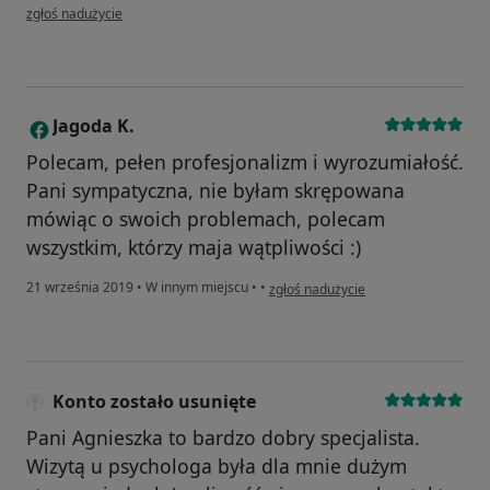
w opinii użytkownika Marlena
zgłoś nadużycie
Jagoda K.
J
Polecam, pełen profesjonalizm i wyrozumiałość.
Pani sympatyczna, nie byłam skrępowana
mówiąc o swoich problemach, polecam
wszystkim, którzy maja wątpliwości :)
w opinii użytkownika Jagoda K.
21 września 2019
•
W innym miejscu
•
•
zgłoś nadużycie
Konto zostało usunięte
Pani Agnieszka to bardzo dobry specjalista.
Wizytą u psychologa była dla mnie dużym