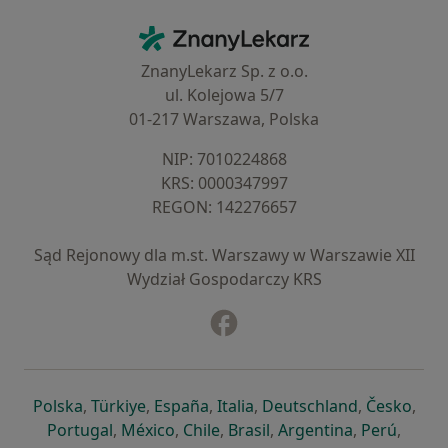
Kontakt
ZnanyLekarz - Strona główna
ZnanyLekarz Sp. z o.o.
ul. Kolejowa 5/7
01-217 Warszawa, Polska
NIP: ⁠7010224868
KRS: ⁠0000347997
REGON: ⁠142276657
Sąd Rejonowy dla m.st. Warszawy w Warszawie XII
Wydział Gospodarczy KRS
Facebook
otwiera się w nowej karcie
otwiera się w nowej karcie
otwiera się w nowej karcie
otwiera się w nowej karcie
otwiera się w nowej karci
otwiera się
otwi
Polska
,
Türkiye
,
España
,
Italia
,
Deutschland
,
Česko
,
otwiera się w nowej karcie
otwiera się w nowej karcie
otwiera się w nowej karcie
otwiera się w nowej kar
otwiera się 
otwier
Portugal
,
México
,
Chile
,
Brasil
,
Argentina
,
Perú
,