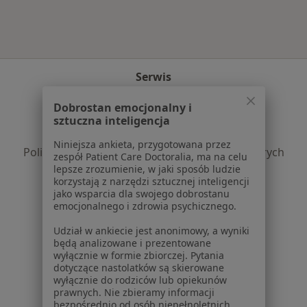
Serwis
Regulamin
Dobrostan emocjonalny i
Polityka prywatności pacjentów
sztuczna inteligencja
Polityka prywatności profesjonalistów
Niniejsza ankieta, przygotowana przez
Polityka prywatności dla profesjonalistów, których
zespół Patient Care Doctoralia, ma na celu
dane pozyskaliśmy samodzielnie
lepsze zrozumienie, w jaki sposób ludzie
korzystają z narzędzi sztucznej inteligencji
Polityka cookies
jako wsparcia dla swojego dobrostanu
Jak działają wyniki wyszukiwania
emocjonalnego i zdrowia psychicznego.
Dostępność
Udział w ankiecie jest anonimowy, a wyniki
O nas
będą analizowane i prezentowane
Praca
Rekrutujemy!
wyłącznie w formie zbiorczej. Pytania
Partnerzy
dotyczące nastolatków są skierowane
wyłącznie do rodziców lub opiekunów
Centrum prasowe
prawnych. Nie zbieramy informacji
Kontakt
bezpośrednio od osób niepełnoletnich.