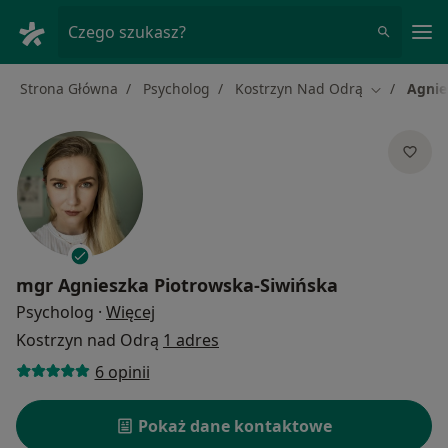
Me
Czego szukasz?
Strona Główna
Psycholog
Kostrzyn Nad Odrą
Agnie
Zmień mias
mgr
Agnieszka Piotrowska-Siwińska
O specjalizacjach
Psycholog
·
Więcej
Kostrzyn nad Odrą
1 adres
6 opinii
Pokaż dane kontaktowe