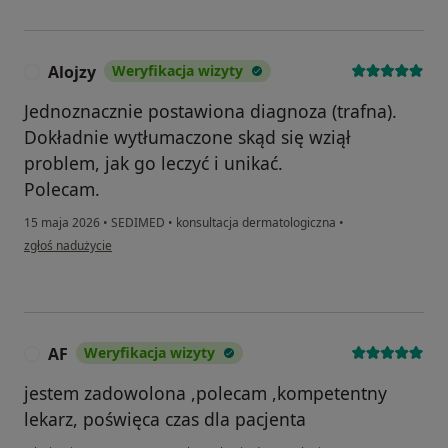
Alojzy
Weryfikacja wizyty
A
Jednoznacznie postawiona diagnoza (trafna).
Dokładnie wytłumaczone skąd się wziął
problem, jak go leczyć i unikać.
Polecam.
15 maja 2026
•
SEDIMED
•
konsultacja dermatologiczna
•
w opinii użytkownika Alojzy
zgłoś nadużycie
AF
Weryfikacja wizyty
A
jestem zadowolona ,polecam ,kompetentny
lekarz, poświęca czas dla pacjenta