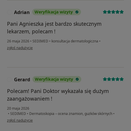
Adrian
Weryfikacja wizyty
A
Pani Agnieszka jest bardzo skutecznym
lekarzem, polecam !
26 maja 2026
•
SEDIMED
•
konsultacja dermatologiczna
•
w opinii użytkownika Adrian
zgłoś nadużycie
Gerard
Weryfikacja wizyty
G
Polecam! Pani Doktor wykazała się dużym
zaangażowaniem !
20 maja 2026
•
SEDIMED
•
Dermatoskopia – ocena znamion, guzków skórnych
•
w opinii użytkownika Gerard
zgłoś nadużycie