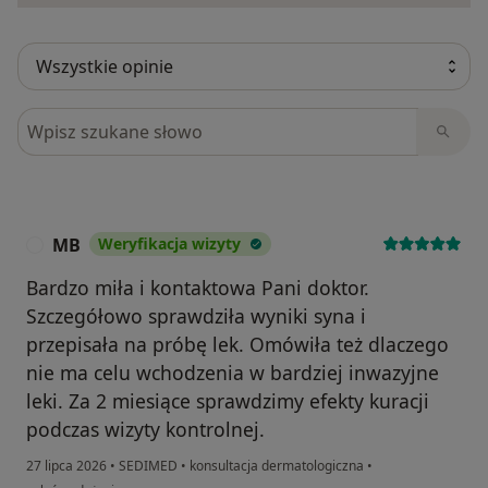
Szukaj w opiniach
MB
Weryfikacja wizyty
M
Bardzo miła i kontaktowa Pani doktor.
Szczegółowo sprawdziła wyniki syna i
przepisała na próbę lek. Omówiła też dlaczego
nie ma celu wchodzenia w bardziej inwazyjne
leki. Za 2 miesiące sprawdzimy efekty kuracji
podczas wizyty kontrolnej.
27 lipca 2026
•
SEDIMED
•
konsultacja dermatologiczna
•
w opinii użytkownika MB