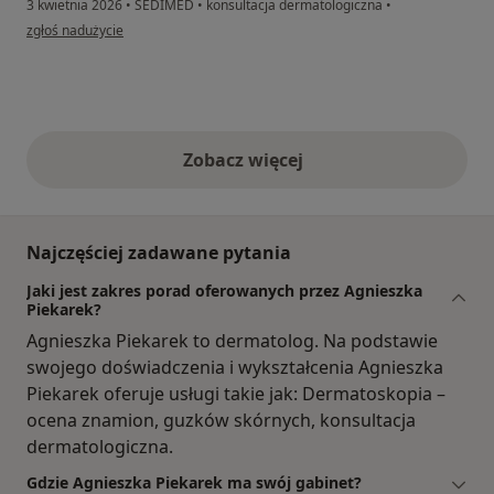
3 kwietnia 2026
•
SEDIMED
•
konsultacja dermatologiczna
•
w opinii użytkownika AF
zgłoś nadużycie
Zobacz więcej
opinie powyżej
Najczęściej zadawane pytania
Jaki jest zakres porad oferowanych przez Agnieszka
Piekarek?
Agnieszka Piekarek to dermatolog. Na podstawie
swojego doświadczenia i wykształcenia Agnieszka
Piekarek oferuje usługi takie jak: Dermatoskopia –
ocena znamion, guzków skórnych, konsultacja
dermatologiczna.
Gdzie Agnieszka Piekarek ma swój gabinet?