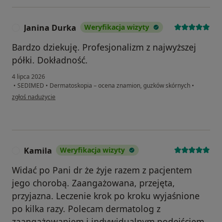
Janina Durka
Weryfikacja wizyty
J
Bardzo dziekuję. Profesjonalizm z najwyższej
półki. Dokładność.
4 lipca 2026
•
SEDIMED
•
Dermatoskopia – ocena znamion, guzków skórnych
•
w opinii użytkownika Janina Durka
zgłoś nadużycie
Kamila
Weryfikacja wizyty
K
Widać po Pani dr że żyje razem z pacjentem
jego chorobą. Zaangażowana, przejęta,
przyjazna. Leczenie krok po kroku wyjaśnione
po kilka razy. Polecam dermatolog z
zaangażowaniem i indywidualnym podejściem