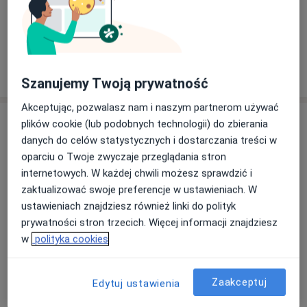
Zobacz galerię (1)
Pokaż więcej
o doświadczeniu
Szanujemy Twoją prywatność
Akceptując, pozwalasz nam i naszym partnerom używać
Usługi i ceny
plików cookie (lub podobnych technologii) do zbierania
danych do celów statystycznych i dostarczania treści w
Konsultacja dermatologiczna
oparciu o Twoje zwyczaje przeglądania stron
Umów wizytę
300 zł
Szczegóły
internetowych. W każdej chwili możesz sprawdzić i
zaktualizować swoje preferencje w ustawieniach. W
Dermatoskopia – ocena znamion,
ustawieniach znajdziesz również linki do polityk
guzków skórnych
Umów wizytę
prywatności stron trzecich. Więcej informacji znajdziesz
300 zł
Szczegóły
w
polityka cookies
Zaakceptuj
Edytuj ustawienia
W jaki sposób ustalane są ceny?