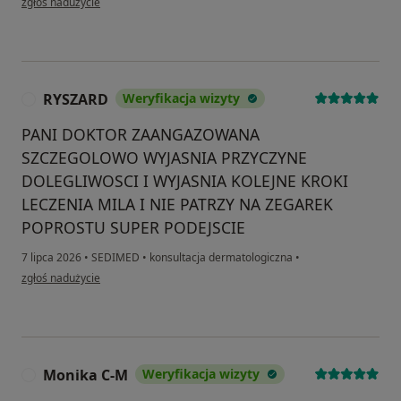
zgłoś nadużycie
RYSZARD
Weryfikacja wizyty
R
PANI DOKTOR ZAANGAZOWANA
SZCZEGOLOWO WYJASNIA PRZYCZYNE
DOLEGLIWOSCI I WYJASNIA KOLEJNE KROKI
LECZENIA MILA I NIE PATRZY NA ZEGAREK
POPROSTU SUPER PODEJSCIE
7 lipca 2026
•
SEDIMED
•
konsultacja dermatologiczna
•
w opinii użytkownika RYSZARD
zgłoś nadużycie
Monika C-M
Weryfikacja wizyty
M