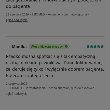
do pacjenta
22 czerwca 2026
•
SEDIMED
•
konsultacja dermatologiczna
•
w opinii użytkownika Kamila
zgłoś nadużycie
Monika
Weryfikacja wizyty
M
Rzadko można spotkać się z tak empatyczną
osobą, dokładną i wnikliwą. Pani doktor widać,
że kieruje się tylko i wyłącznie dobrem pacjenta.
Polecam z całego serca
2 czerwca 2026
•
SEDIMED
•
Dermatoskopia – ocena znamion, guzków skórnych
•
w opinii użytkownika Monika
zgłoś nadużycie