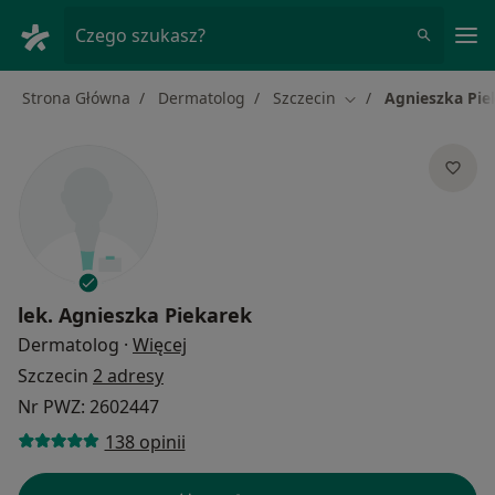
Me
Czego szukasz?
Strona Główna
Dermatolog
Szczecin
Agnieszka Pie
Zmień miasto
lek.
Agnieszka Piekarek
O specjalizacjach
Dermatolog
·
Więcej
Szczecin
2 adresy
Nr PWZ: 2602447
138 opinii