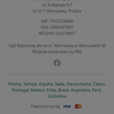
ul. Kolejowa 5/7
01-217 Warszawa, Polska
NIP: ⁠7010224868
KRS: ⁠0000347997
REGON: ⁠142276657
Sąd Rejonowy dla m.st. Warszawy w Warszawie XII
Wydział Gospodarczy KRS
Facebook
otwiera się w nowej karcie
otwiera się w nowej karcie
otwiera się w nowej karcie
otwiera się w nowej karcie
otwiera się w nowej karci
otwiera się
otwi
Polska
,
Türkiye
,
España
,
Italia
,
Deutschland
,
Česko
,
otwiera się w nowej karcie
otwiera się w nowej karcie
otwiera się w nowej karcie
otwiera się w nowej kar
otwiera się 
otwier
Portugal
,
México
,
Chile
,
Brasil
,
Argentina
,
Perú
,
otwiera się w nowej karc
Colombia
Płatności kartą