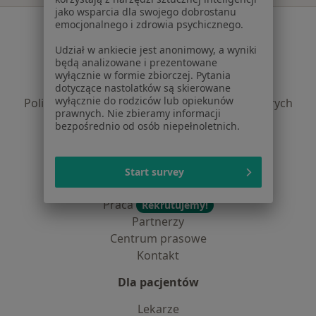
jako wsparcia dla swojego dobrostanu
Serwis
emocjonalnego i zdrowia psychicznego.
Udział w ankiecie jest anonimowy, a wyniki
Regulamin
będą analizowane i prezentowane
Polityka prywatności pacjentów
wyłącznie w formie zbiorczej. Pytania
Polityka prywatności profesjonalistów
dotyczące nastolatków są skierowane
wyłącznie do rodziców lub opiekunów
Polityka prywatności dla profesjonalistów, których
prawnych. Nie zbieramy informacji
dane pozyskaliśmy samodzielnie
bezpośrednio od osób niepełnoletnich.
Polityka cookies
Jak działają wyniki wyszukiwania
Dostępność
Start survey
O nas
Praca
Rekrutujemy!
Partnerzy
Centrum prasowe
Kontakt
Dla pacjentów
Lekarze