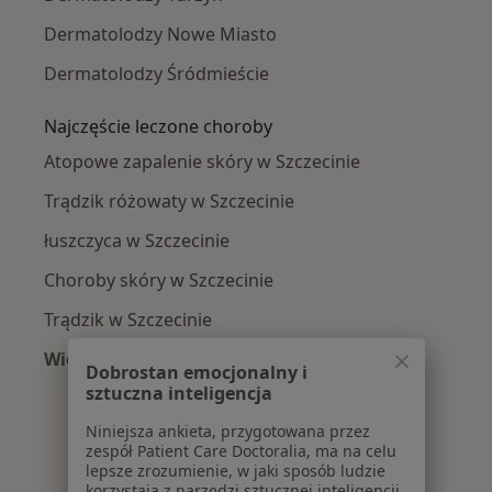
Dermatolodzy Nowe Miasto
Dermatolodzy Śródmieście
Najczęście leczone choroby
Atopowe zapalenie skóry w Szczecinie
Trądzik różowaty w Szczecinie
łuszczyca w Szczecinie
Choroby skóry w Szczecinie
Trądzik w Szczecinie
Więcej (15)
Dobrostan emocjonalny i
Więcej w kategorii: Najczęście leczone chorob
sztuczna inteligencja
Niniejsza ankieta, przygotowana przez
zespół Patient Care Doctoralia, ma na celu
lepsze zrozumienie, w jaki sposób ludzie
korzystają z narzędzi sztucznej inteligencji