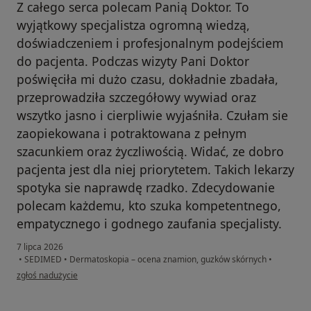
Z całego serca polecam Panią Doktor. To
wyjątkowy specjalistza ogromną wiedzą,
doświadczeniem i profesjonalnym podejściem
do pacjenta. Podczas wizyty Pani Doktor
poświęciła mi dużo czasu, dokładnie zbadała,
przeprowadziła szczegółowy wywiad oraz
wszytko jasno i cierpliwie wyjaśniła. Czułam sie
zaopiekowana i potraktowana z pełnym
szacunkiem oraz życzliwością. Widać, ze dobro
pacjenta jest dla niej priorytetem. Takich lekarzy
spotyka sie naprawdę rzadko. Zdecydowanie
polecam każdemu, kto szuka kompetentnego,
empatycznego i godnego zaufania specjalisty.
7 lipca 2026
•
SEDIMED
•
Dermatoskopia – ocena znamion, guzków skórnych
•
w opinii użytkownika Monika C-M
zgłoś nadużycie