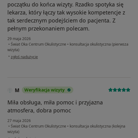
początku do końca wizyty. Rzadko spotyka się
lekarza, który łączy tak wysokie kompetencje z
tak serdecznym podejściem do pacjenta. Z
pełnym przekonaniem polecam.
29 maja 2026
•
Świat Oka Centrum Okulistyczne
•
konsultacja okulistyczna (pierwsza
wizyta)
w opinii użytkownika Edyta M
•
zgłoś nadużycie
M
Weryfikacja wizyty
Miła obsługa, miła pomoc i przyjazna
atmosfera, dobra pomoc
27 maja 2026
•
Świat Oka Centrum Okulistyczne
•
konsultacja okulistyczna (kolejna
wizyta)
w opinii użytkownika M