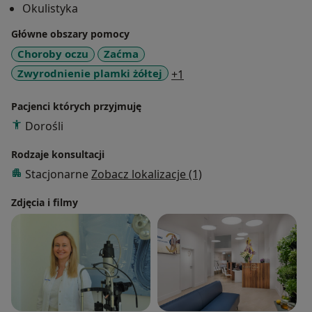
Okulistyka
Główne obszary pomocy
Choroby oczu
Zaćma
a11y_sr_more_diseases
Zwyrodnienie plamki żółtej
+1
Pacjenci których przyjmuję
Dorośli
Rodzaje konsultacji
Stacjonarne
Zobacz lokalizacje (1)
Zdjęcia i filmy