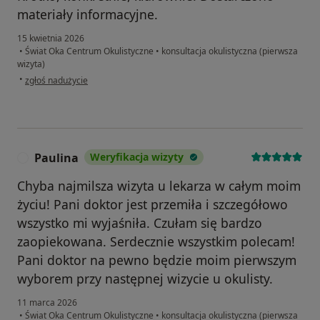
materiały informacyjne.
15 kwietnia 2026
•
Świat Oka Centrum Okulistyczne
•
konsultacja okulistyczna (pierwsza
wizyta)
w opinii użytkownika Jacek
•
zgłoś nadużycie
Paulina
Weryfikacja wizyty
P
Chyba najmilsza wizyta u lekarza w całym moim
życiu! Pani doktor jest przemiła i szczegółowo
wszystko mi wyjaśniła. Czułam się bardzo
zaopiekowana. Serdecznie wszystkim polecam!
Pani doktor na pewno będzie moim pierwszym
wyborem przy następnej wizycie u okulisty.
11 marca 2026
•
Świat Oka Centrum Okulistyczne
•
konsultacja okulistyczna (pierwsza