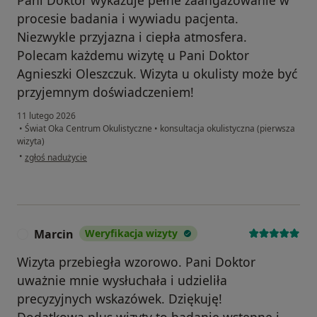
Pani Doktor wykazuje pełne zaangażowanie w
procesie badania i wywiadu pacjenta.
Niezwykle przyjazna i ciepła atmosfera.
Polecam każdemu wizytę u Pani Doktor
Agnieszki Oleszczuk. Wizyta u okulisty może być
przyjemnym doświadczeniem!
11 lutego 2026
•
Świat Oka Centrum Okulistyczne
•
konsultacja okulistyczna (pierwsza
wizyta)
w opinii użytkownika KG
•
zgłoś nadużycie
Marcin
Weryfikacja wizyty
M
Wizyta przebiegła wzorowo. Pani Doktor
uważnie mnie wysłuchała i udzieliła
precyzyjnych wskazówek. Dziękuję!
Dodatkowa plus wizyty to badanie wstępne i