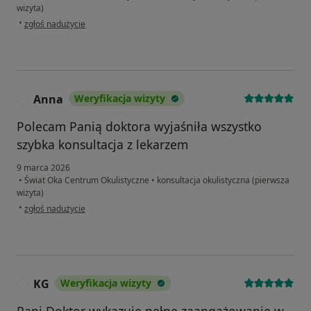
wizyta)
w opinii użytkownika Paulina
•
zgłoś nadużycie
Anna
Weryfikacja wizyty
A
Polecam Panią doktora wyjaśniła wszystko
szybka konsultacja z lekarzem
9 marca 2026
•
Świat Oka Centrum Okulistyczne
•
konsultacja okulistyczna (pierwsza
wizyta)
w opinii użytkownika Anna
•
zgłoś nadużycie
KG
Weryfikacja wizyty
K