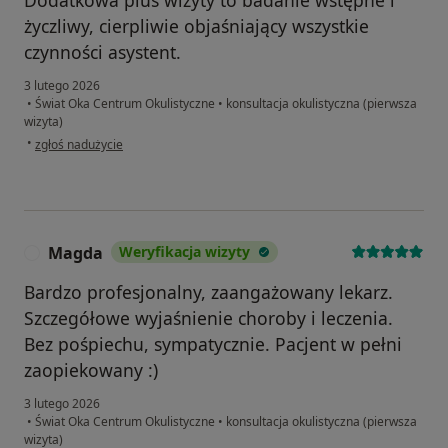
życzliwy, cierpliwie objaśniający wszystkie
czynności asystent.
3 lutego 2026
•
Świat Oka Centrum Okulistyczne
•
konsultacja okulistyczna (pierwsza
wizyta)
w opinii użytkownika Marcin
•
zgłoś nadużycie
Magda
Weryfikacja wizyty
M
Bardzo profesjonalny, zaangażowany lekarz.
Szczegółowe wyjaśnienie choroby i leczenia.
Bez pośpiechu, sympatycznie. Pacjent w pełni
zaopiekowany :)
3 lutego 2026
•
Świat Oka Centrum Okulistyczne
•
konsultacja okulistyczna (pierwsza
wizyta)