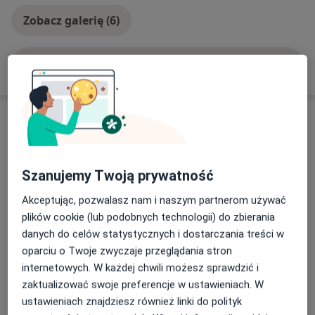
Zobacz galerię (6)
Pokaż więcej
o doświadczeniu
Usługi i ceny
Konsultacja okulistyczna (kolejna
wizyta)
Umów wizytę
Szanujemy Twoją prywatność
250 zł
Szczegóły
Akceptując, pozwalasz nam i naszym partnerom używać
Konsultacja okulistyczna (pierwsza
plików cookie (lub podobnych technologii) do zbierania
wizyta)
Umów wizytę
danych do celów statystycznych i dostarczania treści w
300 zł
Szczegóły
oparciu o Twoje zwyczaje przeglądania stron
internetowych. W każdej chwili możesz sprawdzić i
Badanie OCT siatkówki centralnej
zaktualizować swoje preferencje w ustawieniach. W
(plamki)
Umów wizytę
ustawieniach znajdziesz również linki do polityk
270 zł
Szczegóły