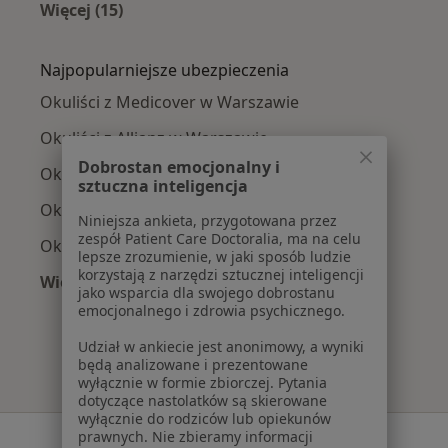
Więcej (15)
Więcej w kategorii: Najczęście leczone chorob
Najpopularniejsze ubezpieczenia
Okuliści z Medicover w Warszawie
Okuliści z Allianz w Warszawie
Dobrostan emocjonalny i
Okuliści z INTER Polska w Warszawie
sztuczna inteligencja
Okuliści z Signal Iduna w Warszawie
Niniejsza ankieta, przygotowana przez
zespół Patient Care Doctoralia, ma na celu
Okuliści z Compensa w Warszawie
lepsze zrozumienie, w jaki sposób ludzie
korzystają z narzędzi sztucznej inteligencji
Więcej (12)
jako wsparcia dla swojego dobrostanu
Więcej w kategorii: Najpopularniejsze ubezpi
emocjonalnego i zdrowia psychicznego.
Udział w ankiecie jest anonimowy, a wyniki
będą analizowane i prezentowane
wyłącznie w formie zbiorczej. Pytania
dotyczące nastolatków są skierowane
wyłącznie do rodziców lub opiekunów
prawnych. Nie zbieramy informacji
Serwis