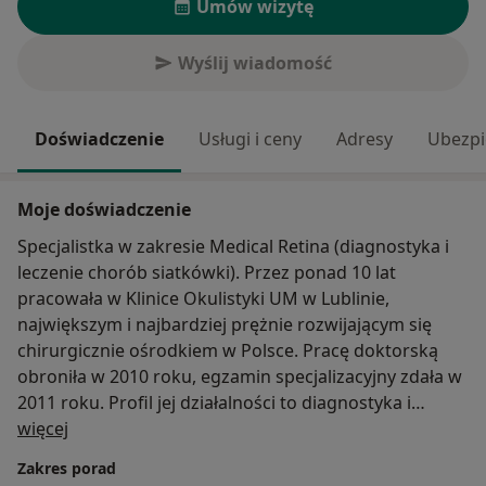
Umów wizytę
Wyślij wiadomość
Doświadczenie
Usługi i ceny
Adresy
Ubezpi
Moje doświadczenie
Specjalistka w zakresie Medical Retina (diagnostyka i
leczenie chorób siatkówki). Przez ponad 10 lat
pracowała w Klinice Okulistyki UM w Lublinie,
największym i najbardziej prężnie rozwijającym się
chirurgicznie ośrodkiem w Polsce. Pracę doktorską
obroniła w 2010 roku, egzamin specjalizacyjny zdała w
2011 roku. Profil jej działalności to diagnostyka i
O mnie
leczenie chorób siatkówki, iniekcje doszklistkowe,
więcej
chirurgia zaćmy.
Zakres porad