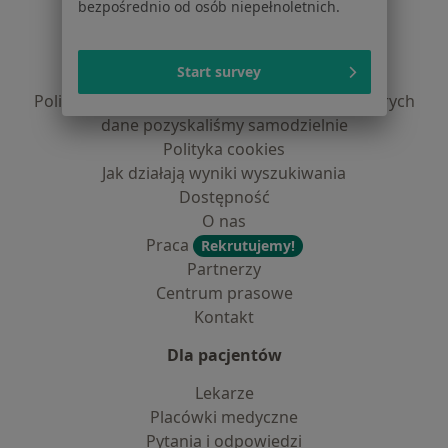
bezpośrednio od osób niepełnoletnich.
Regulamin
Polityka prywatności pacjentów
Start survey
Polityka prywatności profesjonalistów
Polityka prywatności dla profesjonalistów, których
dane pozyskaliśmy samodzielnie
Polityka cookies
Jak działają wyniki wyszukiwania
Dostępność
O nas
Praca
Rekrutujemy!
Partnerzy
Centrum prasowe
Kontakt
Dla pacjentów
Lekarze
Placówki medyczne
Pytania i odpowiedzi