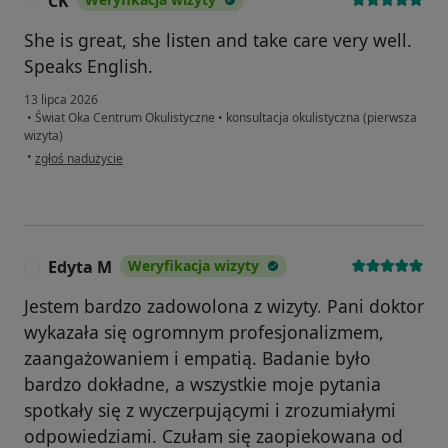
CK
C
She is great, she listen and take care very well.
Speaks English.
13 lipca 2026
•
Świat Oka Centrum Okulistyczne
•
konsultacja okulistyczna (pierwsza
wizyta)
w opinii użytkownika CK
•
zgłoś nadużycie
Edyta M
Weryfikacja wizyty
E
Jestem bardzo zadowolona z wizyty. Pani doktor
wykazała się ogromnym profesjonalizmem,
zaangażowaniem i empatią. Badanie było
bardzo dokładne, a wszystkie moje pytania
spotkały się z wyczerpującymi i zrozumiałymi
odpowiedziami. Czułam się zaopiekowana od