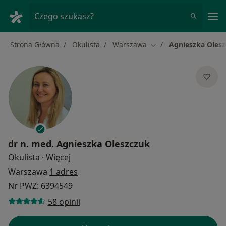
Me
Czego szukasz?
Strona Główna
Okulista
Warszawa
Agnieszka Oles
Zmień miasto
dr n. med.
Agnieszka Oleszczuk
O specjalizacjach
Okulista
·
Więcej
Warszawa
1 adres
Nr PWZ: 6394549
58 opinii