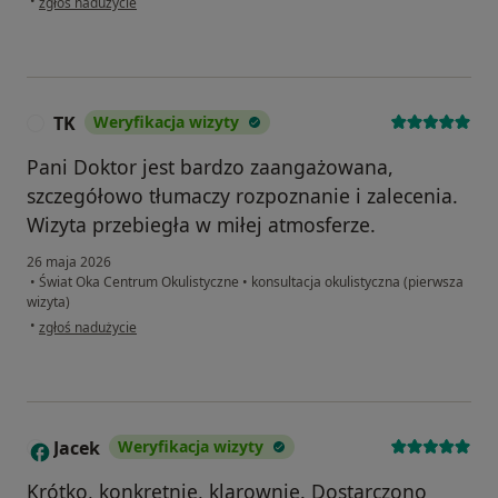
•
zgłoś nadużycie
TK
Weryfikacja wizyty
T
Pani Doktor jest bardzo zaangażowana,
szczegółowo tłumaczy rozpoznanie i zalecenia.
Wizyta przebiegła w miłej atmosferze.
26 maja 2026
•
Świat Oka Centrum Okulistyczne
•
konsultacja okulistyczna (pierwsza
wizyta)
w opinii użytkownika TK
•
zgłoś nadużycie
Jacek
Weryfikacja wizyty
J
Krótko, konkretnie, klarownie. Dostarczono