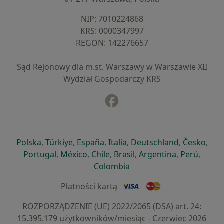
NIP: ⁠7010224868
KRS: ⁠0000347997
REGON: ⁠142276657
Sąd Rejonowy dla m.st. Warszawy w Warszawie XII
Wydział Gospodarczy KRS
Facebook
otwiera się w nowej karcie
otwiera się w nowej karcie
otwiera się w nowej karcie
otwiera się w nowej karcie
otwiera się w nowej karci
otwiera się
otwi
Polska
,
Türkiye
,
España
,
Italia
,
Deutschland
,
Česko
,
otwiera się w nowej karcie
otwiera się w nowej karcie
otwiera się w nowej karcie
otwiera się w nowej kar
otwiera się 
otwier
Portugal
,
México
,
Chile
,
Brasil
,
Argentina
,
Perú
,
otwiera się w nowej karc
Colombia
Płatności kartą
ROZPORZĄDZENIE (UE) 2022/2065 (DSA) art. 24:
15.395.179 użytkowników/miesiąc - Czerwiec 2026