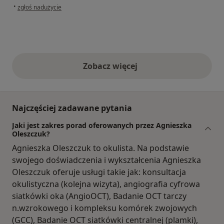
w opinii użytkownika Magda
•
zgłoś nadużycie
Zobacz więcej
opinie powyżej
Najczęściej zadawane pytania
Jaki jest zakres porad oferowanych przez Agnieszka
Oleszczuk?
Agnieszka Oleszczuk to okulista. Na podstawie
swojego doświadczenia i wykształcenia Agnieszka
Oleszczuk oferuje usługi takie jak: konsultacja
okulistyczna (kolejna wizyta), angiografia cyfrowa
siatkówki oka (AngioOCT), Badanie OCT tarczy
n.wzrokowego i kompleksu komórek zwojowych
(GCC), Badanie OCT siatkówki centralnej (plamki),