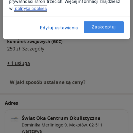
prywatności stron trzecich. Więcej informacji znajdziesz
w
polityka cookies
Angiografia cyfrowa siatkówki oka (AngioOCT)
320 zł
Szczegóły
Zaakceptuj
Edytuj ustawienia
Badanie OCT tarczy n.wzrokowego i kompleksu
komórek zwojowych (GCC)
250 zł
Szczegóły
+ 1 usługa
W jaki sposób ustalane są ceny?
Adres
Świat Oka Centrum Okulistyczne
Dominika Merliniego 9,
Mokotów
, 02-511
Warszawa