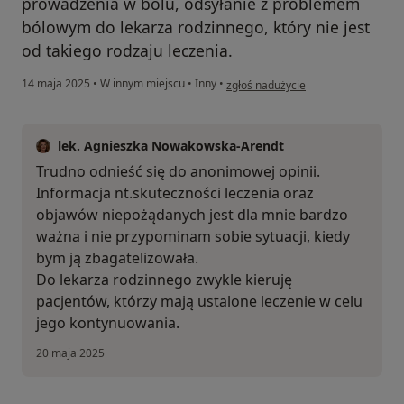
prowadzenia w bólu, odsyłanie z problemem
bólowym do lekarza rodzinnego, który nie jest
od takiego rodzaju leczenia.
w opinii użytkownika Pacjent
14 maja 2025
•
W innym miejscu
•
Inny
•
zgłoś nadużycie
lek. Agnieszka Nowakowska-Arendt
Trudno odnieść się do anonimowej opinii.
Informacja nt.skuteczności leczenia oraz
objawów niepożądanych jest dla mnie bardzo
ważna i nie przypominam sobie sytuacji, kiedy
bym ją zbagatelizowała.
Do lekarza rodzinnego zwykle kieruję
pacjentów, którzy mają ustalone leczenie w celu
jego kontynuowania.
20 maja 2025