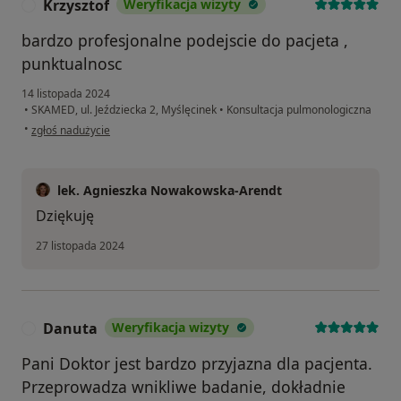
Krzysztof
Weryfikacja wizyty
K
bardzo profesjonalne podejscie do pacjeta ,
punktualnosc
14 listopada 2024
•
SKAMED, ul. Jeździecka 2, Myślęcinek
•
Konsultacja pulmonologiczna
w opinii użytkownika Krzysztof
•
zgłoś nadużycie
lek. Agnieszka Nowakowska-Arendt
Dziękuję
27 listopada 2024
Danuta
Weryfikacja wizyty
D
Pani Doktor jest bardzo przyjazna dla pacjenta.
Przeprowadza wnikliwe badanie, dokładnie