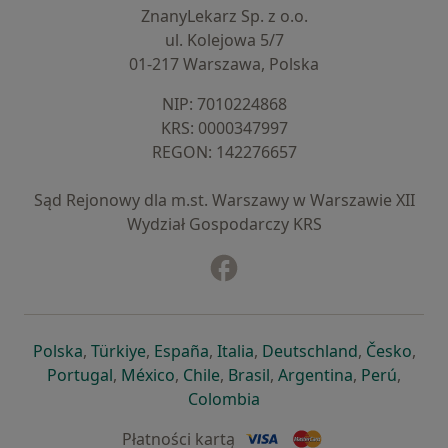
ZnanyLekarz Sp. z o.o.
ul. Kolejowa 5/7
01-217 Warszawa, Polska
NIP: ⁠7010224868
KRS: ⁠0000347997
REGON: ⁠142276657
Sąd Rejonowy dla m.st. Warszawy w Warszawie XII
Wydział Gospodarczy KRS
Facebook
otwiera się w nowej karcie
otwiera się w nowej karcie
otwiera się w nowej karcie
otwiera się w nowej karcie
otwiera się w nowej karci
otwiera się
otwi
Polska
,
Türkiye
,
España
,
Italia
,
Deutschland
,
Česko
,
otwiera się w nowej karcie
otwiera się w nowej karcie
otwiera się w nowej karcie
otwiera się w nowej kar
otwiera się 
otwier
Portugal
,
México
,
Chile
,
Brasil
,
Argentina
,
Perú
,
otwiera się w nowej karc
Colombia
Płatności kartą