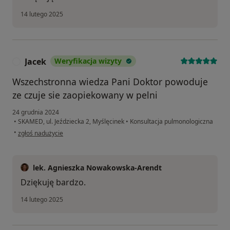
14 lutego 2025
Jacek
Weryfikacja wizyty
J
Wszechstronna wiedza Pani Doktor powoduje
ze czuje sie zaopiekowany w pelni
24 grudnia 2024
•
SKAMED, ul. Jeździecka 2, Myślęcinek
•
Konsultacja pulmonologiczna
w opinii użytkownika Jacek
•
zgłoś nadużycie
lek. Agnieszka Nowakowska-Arendt
Dziękuję bardzo.
14 lutego 2025