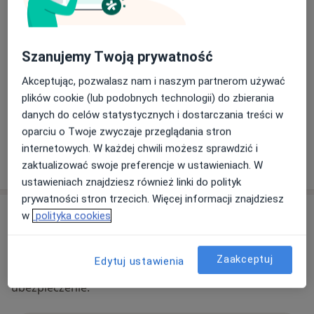
Dostępność
Pokaż kalendarz
Szanujemy Twoją prywatność
Akceptując, pozwalasz nam i naszym partnerom używać
Metody płatności (wizyty prywatne)
plików cookie (lub podobnych technologii) do zbierania
Karta płatnicza
danych do celów statystycznych i dostarczania treści w
Gotówka
oparciu o Twoje zwyczaje przeglądania stron
internetowych. W każdej chwili możesz sprawdzić i
Pokaż więcej
zaktualizować swoje preferencje w ustawieniach. W
o adresie
ustawieniach znajdziesz również linki do polityk
prywatności stron trzecich. Więcej informacji znajdziesz
Ubezpieczenia - brak akceptowanych
w
polityka cookies
Ten specjalista przyjmuje wyłącznie pacjentów
prywatnych. Możesz opłacić wizytę samodzielnie lub
Zaakceptuj
Edytuj ustawienia
znaleźć innego specjalistę, który akceptuje Twoje
ubezpieczenie.