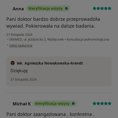
Anna
Weryfikacja wizyty
A
Pani doktor bardzo dobrze przeprowadziła
wywiad. Pokierowała na dalsze badania.
27 listopada 2024
•
SKAMED, ul. Jeździecka 2, Myślęcinek
•
Konsultacja pulmonologiczna
w opinii użytkownika Anna
•
zgłoś nadużycie
lek. Agnieszka Nowakowska-Arendt
Dziękuję
27 listopada 2024
Michał K
Weryfikacja wizyty
M
Pani doktor zaangażowana , konkretna ,