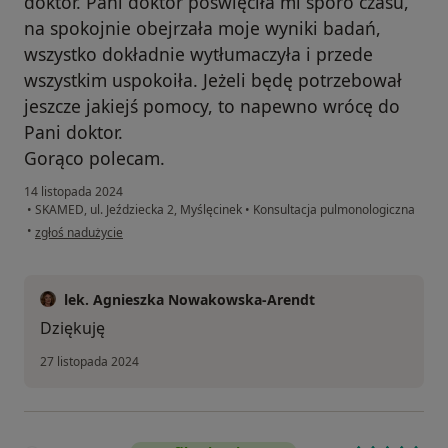
doktor. Pani doktor poświęciła mi sporo czasu,
na spokojnie obejrzała moje wyniki badań,
wszystko dokładnie wytłumaczyła i przede
wszystkim uspokoiła. Jeżeli będę potrzebował
jeszcze jakiejś pomocy, to napewno wrócę do
Pani doktor.
Gorąco polecam.
14 listopada 2024
•
SKAMED, ul. Jeździecka 2, Myślęcinek
•
Konsultacja pulmonologiczna
w opinii użytkownika Piotr
•
zgłoś nadużycie
lek. Agnieszka Nowakowska-Arendt
Dziękuję
27 listopada 2024