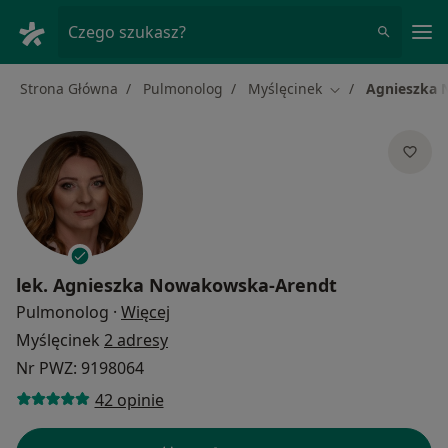
Me
Czego szukasz?
Strona Główna
Pulmonolog
Myślęcinek
Agnieszka 
Zmień miasto
lek.
Agnieszka Nowakowska-Arendt
O specjalizacjach
Pulmonolog
·
Więcej
Myślęcinek
2 adresy
Nr PWZ: 9198064
42 opinie