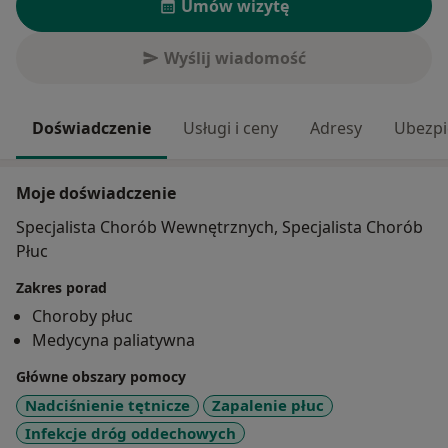
Umów wizytę
Wyślij wiadomość
Doświadczenie
Usługi i ceny
Adresy
Ubezpi
Moje doświadczenie
Specjalista Chorób Wewnętrznych, Specjalista Chorób
Płuc
Zakres porad
Choroby płuc
Medycyna paliatywna
Główne obszary pomocy
Nadciśnienie tętnicze
Zapalenie płuc
Infekcje dróg oddechowych