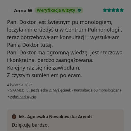
Anna W
Weryfikacja wizyty
A
Pani Doktor jest świetnym pulmonologiem,
leczyła mnie kiedyś u w Centrum Pulmonologii,
teraz potrzebowałam konsultacji i wyszukałam
Panią Doktor tutaj.
Pani Doktor ma ogromną wiedzę, jest rzeczowa
i konkretna, bardzo zaangażowana.
Kolejny raz się nie zawiodłam.
Z czystym sumieniem polecam.
4 kwietnia 2025
•
SKAMED, ul. Jeździecka 2, Myślęcinek
•
Konsultacja pulmonologiczna
w opinii użytkownika Anna W
•
zgłoś nadużycie
lek. Agnieszka Nowakowska-Arendt
Dziękuję bardzo.