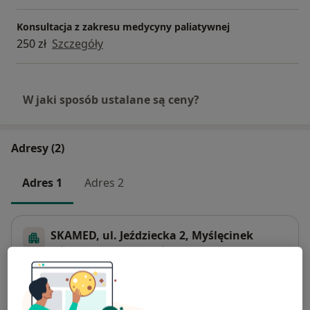
Konsultacja z zakresu medycyny paliatywnej
250 zł
Szczegóły
W jaki sposób ustalane są ceny?
Adresy (2)
Adres 1
Adres 2
SKAMED, ul. Jeździecka 2, Myślęcinek
Jeździecka 2,
86-031
Myślęcinek
Powiększ mapę
otwiera się w nowej karcie