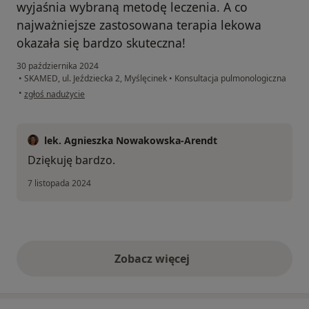
wyjaśnia wybraną metodę leczenia. A co
najważniejsze zastosowana terapia lekowa
okazała się bardzo skuteczna!
30 października 2024
•
SKAMED, ul. Jeździecka 2, Myślęcinek
•
Konsultacja pulmonologiczna
w opinii użytkownika Danuta
•
zgłoś nadużycie
lek. Agnieszka Nowakowska-Arendt
Dziękuję bardzo.
7 listopada 2024
Zobacz więcej
opinie powyżej