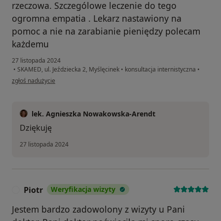
rzeczowa. Szczególowe leczenie do tego
ogromna empatia . Lekarz nastawiony na
pomoc a nie na zarabianie pieniędzy polecam
każdemu
27 listopada 2024
•
SKAMED, ul. Jeździecka 2, Myślęcinek
•
konsultacja internistyczna
•
w opinii użytkownika Michał K
zgłoś nadużycie
lek. Agnieszka Nowakowska-Arendt
Dziękuję
27 listopada 2024
Piotr
Weryfikacja wizyty
P
Jestem bardzo zadowolony z wizyty u Pani