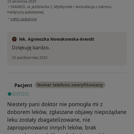
23 września 2025
•
SKAMED, ul. Jeździecka 2, Myślęcinek
•
konsultacja z zakresu
medycyny paliatywnej
w opinii użytkownika WZ
•
zgłoś nadużycie
lek. Agnieszka Nowakowska-Arendt
Dziękuję bardzo.
25 października 2025
Pacjent
Numer telefonu zweryfikowany
P
Niestety pani doktor nie pomogła mi z
doborem leków, zgłaszane objawy niepożądane
leku zostały zbagatelizowane, nie
zaproponowano innych leków, brak