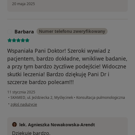
20 maja 2025
Barbara
Numer telefonu zweryfikowany
B
Wspaniała Pani Doktor! Szeroki wywiad z
pacjentem, bardzo dokładne, wnikliwe badanie,
a przy tym bardzo życzliwe podejście! Widoczne
skutki leczenia! Bardzo dziękuję Pani Dr i
szczerze bardzo polecam!!!
11 stycznia 2025
•
SKAMED, ul. Jeździecka 2, Myślęcinek
•
Konsultacja pulmonologiczna
w opinii użytkownika Barbara
•
zgłoś nadużycie
lek. Agnieszka Nowakowska-Arendt
Dziękuję bardzo.