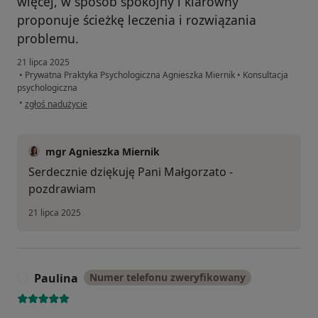
więcej, w sposób spokojny i klarowny
proponuje ścieżkę leczenia i rozwiązania
problemu.
21 lipca 2025
•
Prywatna Praktyka Psychologiczna Agnieszka Miernik
•
Konsultacja
psychologiczna
w opinii użytkownika Małgorzata
•
zgłoś nadużycie
mgr Agnieszka Miernik
Serdecznie dziękuję Pani Małgorzato -
pozdrawiam
21 lipca 2025
Paulina
Numer telefonu zweryfikowany
P