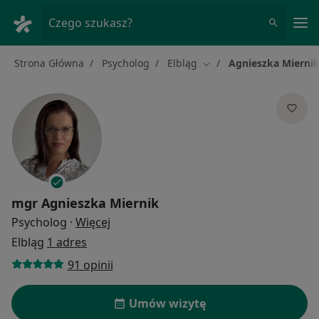
Me
Czego szukasz?
Strona Główna
Psycholog
Elbląg
Agnieszka Mierni
Zmień miasto
mgr
Agnieszka Miernik
O specjalizacjach
Psycholog
·
Więcej
Elbląg
1 adres
91 opinii
Umów wizytę