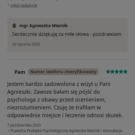
w opinii użytkownika Dawid
•
zgłoś nadużycie
mgr Agnieszka Miernik
Serdecznie dziękuję za miłe słowa - pozdrawiam
20 stycznia 2026
Pam
Numer telefonu zweryfikowany
P
Jestem bardzo zadowolona z wizyt u Pani
Agnieszki. Zawsze bałam się pójść do
psychologa z obawy przed ocenieniem,
niezrozumieniem. Czuję że trafiłam w
odpowiednie miejsce i leczenie odnosi skutek.
7 października 2025
•
Prywatna Praktyka Psychologiczna Agnieszka Miernik
•
Konsultacja