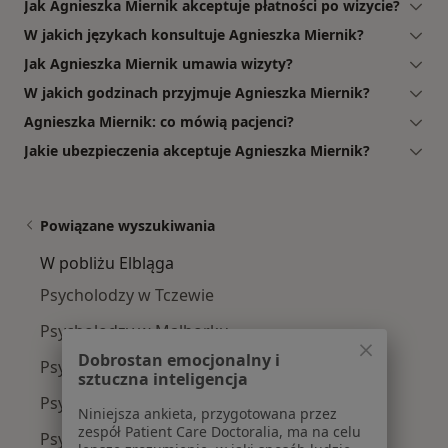
Jak Agnieszka Miernik akceptuje płatności po wizycie?
W jakich językach konsultuje Agnieszka Miernik?
Jak Agnieszka Miernik umawia wizyty?
W jakich godzinach przyjmuje Agnieszka Miernik?
Agnieszka Miernik: co mówią pacjenci?
Jakie ubezpieczenia akceptuje Agnieszka Miernik?
Powiązane wyszukiwania
W pobliżu Elbląga
Psycholodzy w Tczewie
Psycholodzy w Malborku
Dobrostan emocjonalny i
Psycholodzy w Nowym Dworze Gdańskim
sztuczna inteligencja
Psycholodzy w Stegnie
Niniejsza ankieta, przygotowana przez
zespół Patient Care Doctoralia, ma na celu
Psycholodzy w Pruszczu Gdańskim