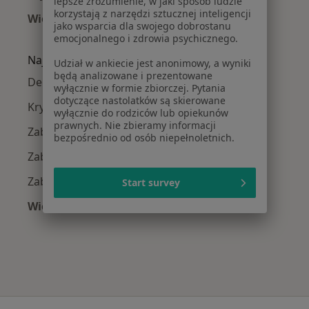
lepsze zrozumienie, w jaki sposób ludzie
korzystają z narzędzi sztucznej inteligencji
Więcej (1)
jako wsparcia dla swojego dobrostanu
Więcej w kategorii: W pobliżu Elbląga
emocjonalnego i zdrowia psychicznego.
Najczęście leczone choroby
Udział w ankiecie jest anonimowy, a wyniki
będą analizowane i prezentowane
Depresja w Elblągu
wyłącznie w formie zbiorczej. Pytania
dotyczące nastolatków są skierowane
Kryzys emocjonalny w Elblągu
wyłącznie do rodziców lub opiekunów
prawnych. Nie zbieramy informacji
Zaburzenia emocjonalne w Elblągu
bezpośrednio od osób niepełnoletnich.
Zaburzenia nastroju w Elblągu
Zaburzenia lękowe w Elblągu
Start survey
Więcej (15)
Więcej w kategorii: Najczęście leczone chorob