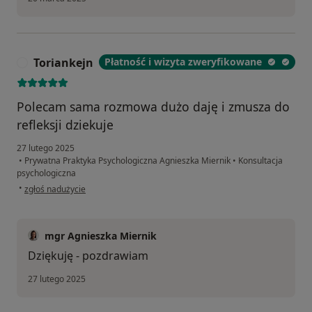
Toriankejn
Płatność i wizyta zweryfikowane
T
Polecam sama rozmowa dużo daję i zmusza do
refleksji dziekuje
27 lutego 2025
•
Prywatna Praktyka Psychologiczna Agnieszka Miernik
•
Konsultacja
psychologiczna
w opinii użytkownika Toriankejn
•
zgłoś nadużycie
mgr Agnieszka Miernik
Dziękuję - pozdrawiam
27 lutego 2025