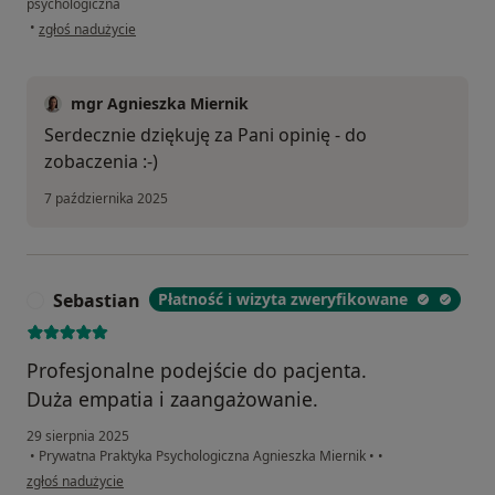
psychologiczna
w opinii użytkownika Pam
•
zgłoś nadużycie
mgr Agnieszka Miernik
Serdecznie dziękuję za Pani opinię - do
zobaczenia :-)
7 października 2025
Sebastian
Płatność i wizyta zweryfikowane
S
Profesjonalne podejście do pacjenta.
Duża empatia i zaangażowanie.
29 sierpnia 2025
•
Prywatna Praktyka Psychologiczna Agnieszka Miernik
•
•
w opinii użytkownika Sebastian
zgłoś nadużycie