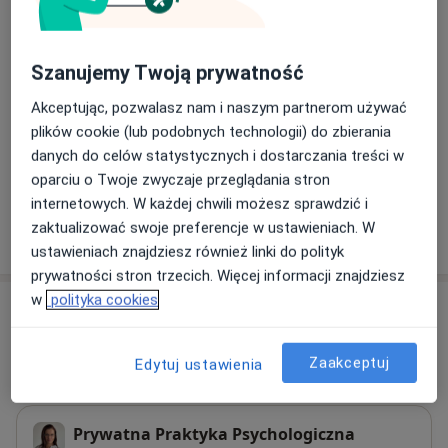
Psychoterapia indywidualna
Umów wizytę
Szanujemy Twoją prywatność
250 zł
Szczegóły
Akceptując, pozwalasz nam i naszym partnerom używać
Konsultacja psychologiczna online
plików cookie (lub podobnych technologii) do zbierania
250 zł
Szczegóły
danych do celów statystycznych i dostarczania treści w
oparciu o Twoje zwyczaje przeglądania stron
internetowych. W każdej chwili możesz sprawdzić i
zaktualizować swoje preferencje w ustawieniach. W
W jaki sposób ustalane są ceny?
ustawieniach znajdziesz również linki do polityk
prywatności stron trzecich. Więcej informacji znajdziesz
w
polityka cookies
Adresy (2)
Adres
Online
Zaakceptuj
Edytuj ustawienia
Prywatna Praktyka Psychologiczna