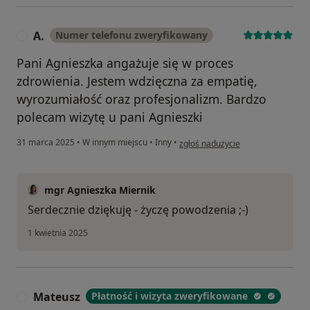
A.
Numer telefonu zweryfikowany
A
Pani Agnieszka angażuje się w proces
zdrowienia. Jestem wdzięczna za empatię,
wyrozumiałość oraz profesjonalizm. Bardzo
polecam wizytę u pani Agnieszki
w opinii użytkownika A.
31 marca 2025
•
W innym miejscu
•
Inny
•
zgłoś nadużycie
mgr Agnieszka Miernik
Serdecznie dziękuję - życzę powodzenia ;-)
1 kwietnia 2025
Mateusz
Płatność i wizyta zweryfikowane
M