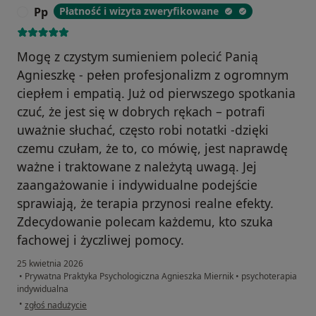
Pp
Płatność i wizyta zweryfikowane
P
Mogę z czystym sumieniem polecić Panią
Agnieszkę - pełen profesjonalizm z ogromnym
ciepłem i empatią. Już od pierwszego spotkania
czuć, że jest się w dobrych rękach – potrafi
uważnie słuchać, często robi notatki -dzięki
czemu czułam, że to, co mówię, jest naprawdę
ważne i traktowane z należytą uwagą. Jej
zaangażowanie i indywidualne podejście
sprawiają, że terapia przynosi realne efekty.
Zdecydowanie polecam każdemu, kto szuka
fachowej i życzliwej pomocy.
25 kwietnia 2026
•
Prywatna Praktyka Psychologiczna Agnieszka Miernik
•
psychoterapia
indywidualna
w opinii użytkownika Pp
•
zgłoś nadużycie