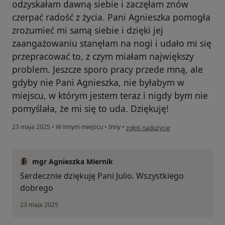
odzyskałam dawną siebie i zaczęłam znów
czerpać radość z życia. Pani Agnieszka pomogła
zrozumieć mi samą siebie i dzięki jej
zaangażowaniu stanęłam na nogi i udało mi się
przepracować to, z czym miałam największy
problem. Jeszcze sporo pracy przede mną, ale
gdyby nie Pani Agnieszka, nie byłabym w
miejscu, w którym jestem teraz i nigdy bym nie
pomyślała, że mi się to uda. Dziękuję!
w opinii użytkownika Julia
23 maja 2025
•
W innym miejscu
•
Inny
•
zgłoś nadużycie
mgr Agnieszka Miernik
Serdecznie dziękuję Pani Julio. Wszystkiego
dobrego
23 maja 2025