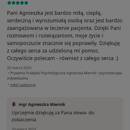
Pani Agnieszka jest bardzo miłą, ciepłą,
serdeczną i wyrozumiałą osobą oraz jest bardzo
zaangażowana w leczenie pacjenta. Dzięki Pani
rozmowom i rozwiązaniom, moje życie i
samopoczucie znacznie się poprawiły. Dziękuję
z całego serca za udzieloną mi pomoc.
Oczywiście polecam - również z całego serca :)
20 marca 2025
•
Prywatna Praktyka Psychologiczna Agnieszka Miernik
•
psychoterapia
indywidualna
w opinii użytkownika Mateusz
•
zgłoś nadużycie
mgr Agnieszka Miernik
Uprzejmie dziękuję za Pana słowa- do
zobaczenia
20 marca 2025