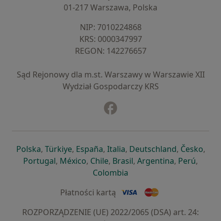
01-217 Warszawa, Polska
NIP: ⁠7010224868
KRS: ⁠0000347997
REGON: ⁠142276657
Sąd Rejonowy dla m.st. Warszawy w Warszawie XII
Wydział Gospodarczy KRS
Facebook
otwiera się w nowej karcie
otwiera się w nowej karcie
otwiera się w nowej karcie
otwiera się w nowej karcie
otwiera się w nowej karci
otwiera się
otwi
Polska
,
Türkiye
,
España
,
Italia
,
Deutschland
,
Česko
,
otwiera się w nowej karcie
otwiera się w nowej karcie
otwiera się w nowej karcie
otwiera się w nowej kar
otwiera się 
otwier
Portugal
,
México
,
Chile
,
Brasil
,
Argentina
,
Perú
,
otwiera się w nowej karc
Colombia
Płatności kartą
ROZPORZĄDZENIE (UE) 2022/2065 (DSA) art. 24: