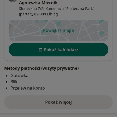
Agnieszka Miernik
Słoneczna 7/2,
Kamienica "Słoneczna Park"
(parter), 82-300
Elbląg
Powiększ mapę
otwiera się w nowej karcie
Dostępność
Pokaż kalendarz
Metody płatności (wizyty prywatne)
Gotówka
Blik
Przelew na konto
Pokaż więcej
o adresie