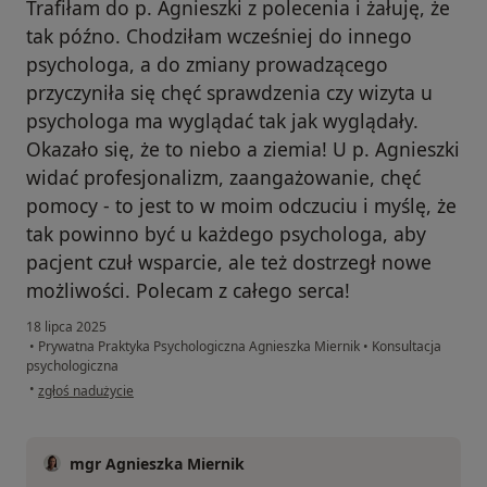
Trafiłam do p. Agnieszki z polecenia i żałuję, że
tak późno. Chodziłam wcześniej do innego
psychologa, a do zmiany prowadzącego
przyczyniła się chęć sprawdzenia czy wizyta u
psychologa ma wyglądać tak jak wyglądały.
Okazało się, że to niebo a ziemia! U p. Agnieszki
widać profesjonalizm, zaangażowanie, chęć
pomocy - to jest to w moim odczuciu i myślę, że
tak powinno być u każdego psychologa, aby
pacjent czuł wsparcie, ale też dostrzegł nowe
możliwości. Polecam z całego serca!
18 lipca 2025
•
Prywatna Praktyka Psychologiczna Agnieszka Miernik
•
Konsultacja
psychologiczna
w opinii użytkownika Paulina
•
zgłoś nadużycie
mgr Agnieszka Miernik