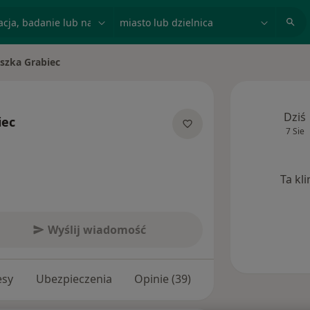
acja, badanie lub nazwisko
miasto lub dzielnica
szka Grabiec
sto
Dziś
iec
7 Sie
jalizacjach
Ta kl
Wyślij wiadomość
esy
Ubezpieczenia
Opinie (39)