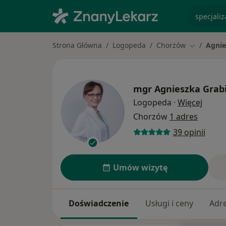
specjaliz
Strona Główna
Logopeda
Chorzów
Agnie
Zmień mia
mgr
Agnieszka Grab
O spec
Logopeda
·
Więcej
Chorzów
1 adres
39 opinii
Umów wizytę
Doświadczenie
Usługi i ceny
Adr