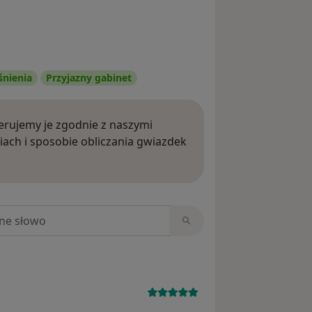
śnienia
Przyjazny gabinet
rujemy je zgodnie z naszymi
iach i sposobie obliczania gwiazdek
ięcej o opiniach
niach