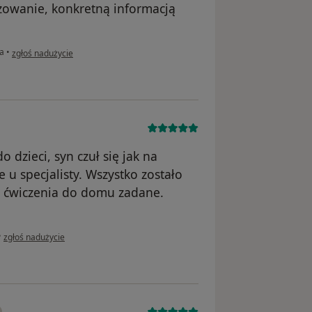
żowanie, konkretną informacją
w opinii użytkownika Tomek
a
•
zgłoś nadużycie
 dzieci, syn czuł się jak na
ie u specjalisty. Wszystko zostało
 ćwiczenia do domu zadane.
w opinii użytkownika AK
•
zgłoś nadużycie