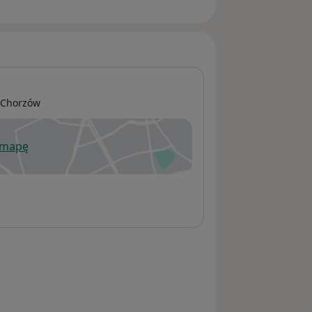
Chorzów
 mapę
wiera się w nowej karcie