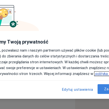
ierunku Logopeda oraz absolwentka
ycznego we Wrocławiu na kierunku
wencją Logopedyczną. Pracuje z
obami neurologicznymi,
my Twoją prywatność
rpane ze szkoleń w zakresie masażu
onalnej czy logorytmiki.
, pozwalasz nam i naszym partnerom używać plików cookie (lub p
mi dorosłymi, zmagającymi się z
) do zbierania danych do celów statystycznych i dostarczania treśc
iecięce
Upośledzenie umysłowe
teresowania na temat wczesnej
zaje przeglądania stron internetowych. W każdej chwili możesz spr
more_diseases
wać swoje preferencje w ustawieniach. W ustawieniach znajdziesz ró
prywatności stron trzecich. Więcej informacji znajdziesz w
polityka
Za
Edytuj ustawienia