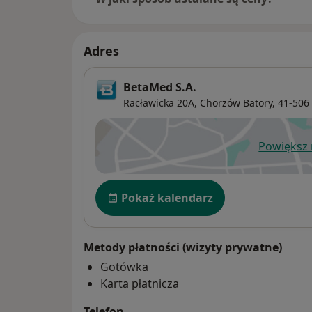
Adres
BetaMed S.A.
Racławicka 20A,
Chorzów Batory
, 41-506
Powiększ
ot
Dostępność
Pokaż kalendarz
Metody płatności (wizyty prywatne)
Gotówka
Karta płatnicza
Telefon