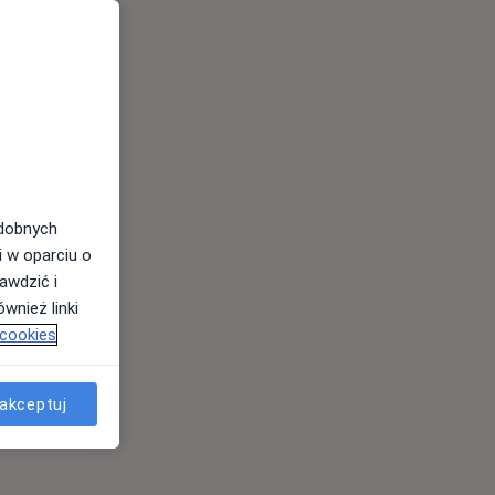
odobnych
i w oparciu o
awdzić i
wnież linki
 cookies
akceptuj