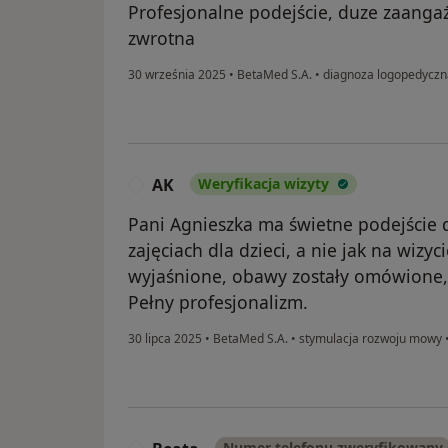
Profesjonalne podejście, duze zaanga
zwrotna
30 września 2025
•
BetaMed S.A.
•
diagnoza logopedyczn
AK
Weryfikacja wizyty
A
Pani Agnieszka ma świetne podejście do
zajęciach dla dzieci, a nie jak na wizyc
wyjaśnione, obawy zostały omówione,
Pełny profesjonalizm.
30 lipca 2025
•
BetaMed S.A.
•
stymulacja rozwoju mowy
Numer telefonu zweryfikowany