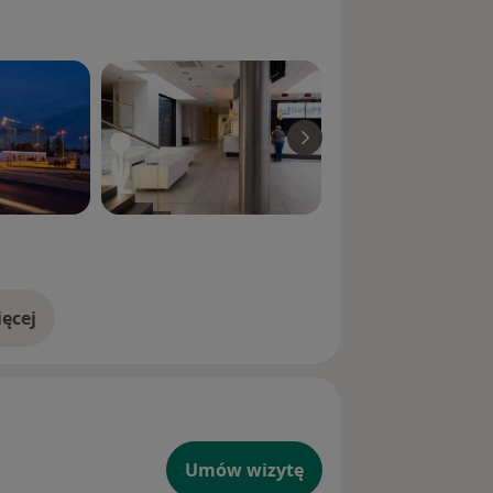
ęcej
doświadczeniu
Umów wizytę