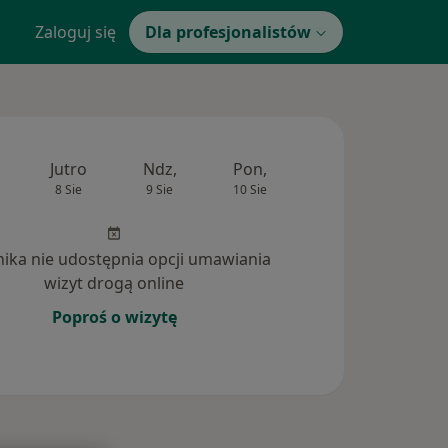
Zaloguj się
Dla profesjonalistów
Jutro
Ndz,
Pon,
Wt,
Śr,
8 Sie
9 Sie
10 Sie
11 Sie
12 Si
inika nie udostępnia opcji umawiania
wizyt drogą online
Poproś o wizytę