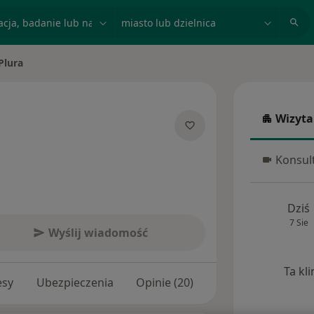
acja, badanie lub nazwisko
miasto lub dzielnica
Plura
to
Wizyta
Wizyta w
jalizacjach
Konsult
Konsulta
Dziś
7 Sie
Wyślij wiadomość
Ta kl
esy
Ubezpieczenia
Opinie (20)