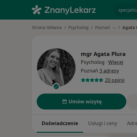
specjaliz
Strona Główna
Psycholog
Poznań
Agata 
Zmień mias
mgr
Agata Plura
O spec
Psycholog
·
Więcej
Poznań
3 adresy
20 opinii
Umów wizytę
Doświadczenie
Usługi i ceny
Adr