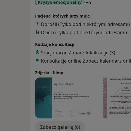
a11y_sr_more_dis
Kryzys emocjonalny
+6
Pomagam również osobom znajdującym si
Pacjenci których przyjmuję
emocjonalnych, życiowych, rozwojowych — 
Dorośli (Tylko pod niektórymi adresami)
odzyskiwaniu równowagi i budowaniu poczu
Dzieci (Tylko pod niektórymi adresami)
W moim gabinecie oferuję:
Rodzaje konsultacji
Stacjonarne
Zobacz lokalizacje (3)
- Trening słuchowy metodą Tomatisa
Konsultacje online
Zobacz kalendarz onl
- Diagnozę ADHD u osób dorosłych
Zdjęcia i filmy
- Terapię indywidualną młodzieży i dorosłych
zaburzenia osobowości)
- Trening Umiejętności Społecznych (TUS) dl
Pracuję zgodnie z zasadami etyki zawodowe
superwizuję. Wierzę, że każdy człowiek ma 
Zobacz galerię (6)