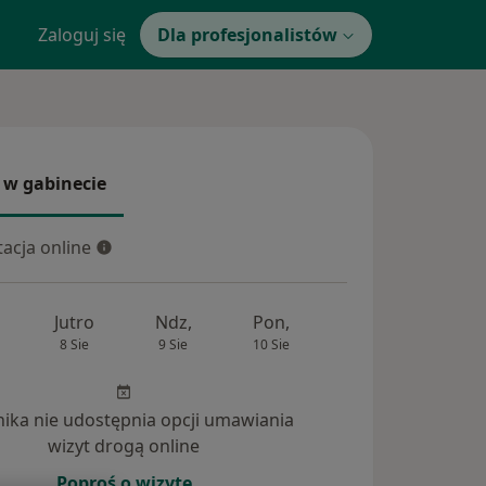
Zaloguj się
Dla profesjonalistów
 w gabinecie
 gabinecie
acja online
cja online
Jutro
Ndz,
Pon,
Wt,
Śr,
8 Sie
9 Sie
10 Sie
11 Sie
12 Si
inika nie udostępnia opcji umawiania
wizyt drogą online
Poproś o wizytę