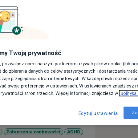
rakcie szkolenia w nurcie
kole Psychoterapii
 kliniczną dzieci i młodzieży na
arzyszę osobom, które chcą lepiej
ciami emocjonalnymi, poprawić relacje
my Twoją prywatność
, pozwalasz nam i naszym partnerom używać plików cookie (lub p
oryczne z uważnością i
) do zbierania danych do celów statystycznych i dostarczania treśc
zdobywałam m.in. w szpitalu
zaje przeglądania stron internetowych. W każdej chwili możesz spr
 liceum oraz w poradni
wać swoje preferencje w ustawieniach. W ustawieniach znajdziesz ró
dzień wspieram dzieci i młodzież.
prywatności stron trzecich. Więcej informacji znajdziesz w
polityka
 z terapii poznawczo-behawioralnej (CBT
Za
Edytuj ustawienia
 na rozwiązaniach (TSR), diagnozy
 zaburzeniami zachowania. Jestem
ści Społecznych (TUS) oraz praktyczką
Zaburzenia osobowości
ADHD