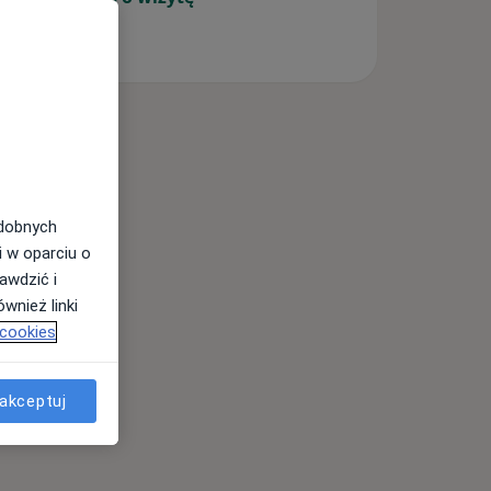
odobnych
i w oparciu o
awdzić i
wnież linki
 cookies
akceptuj