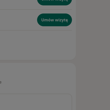
Umów wizytę
e