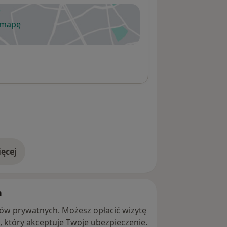
 mapę
wiera się w nowej karcie
ęcej
adresie
h
ntów prywatnych. Możesz opłacić wizytę
ę, który akceptuje Twoje ubezpieczenie.