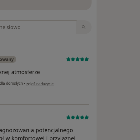
niach
kowany
znej atmosferze
w opinii użytkownika Przemysław
la dorosłych
•
zgłoś nadużycie
diagnozowania potencjalnego
gł w komfortowej i przyjaznej