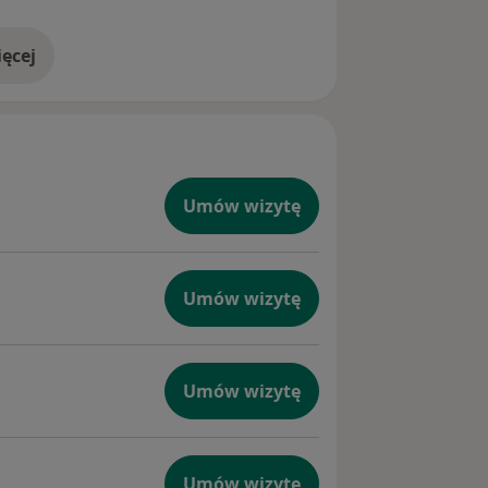
ncjał odnaleźć i wzmocnić.
ęcej
doświadczeniu
Umów wizytę
Umów wizytę
Umów wizytę
Umów wizytę