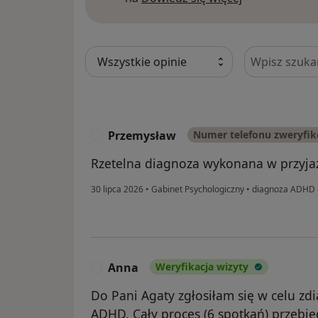
Szukaj w opi
Przemysław
Numer telefonu zweryfi
P
Rzetelna diagnoza wykonana w przyja
30 lipca 2026
•
Gabinet Psychologiczny
•
diagnoza ADHD d
Anna
Weryfikacja wizyty
A
Do Pani Agaty zgłosiłam się w celu z
ADHD. Cały proces (6 spotkań) przebie