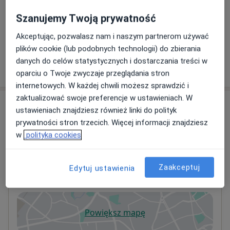
Konsultacja online
Szanujemy Twoją prywatność
Umów wizytę
250 zł
Szczegóły
Akceptując, pozwalasz nam i naszym partnerom używać
plików cookie (lub podobnych technologii) do zbierania
danych do celów statystycznych i dostarczania treści w
W jaki sposób ustalane są ceny?
oparciu o Twoje zwyczaje przeglądania stron
internetowych. W każdej chwili możesz sprawdzić i
zaktualizować swoje preferencje w ustawieniach. W
Adresy (3)
ustawieniach znajdziesz również linki do polityk
prywatności stron trzecich. Więcej informacji znajdziesz
Adres 1
Online
Adres 2
w
polityka cookies
Zaakceptuj
Centrum Medyczne Pro Familia
Edytuj ustawienia
Dubois 16,
Nowe Miasto
, 15-369
Białystok
Powiększ mapę
otwiera się w nowej karcie