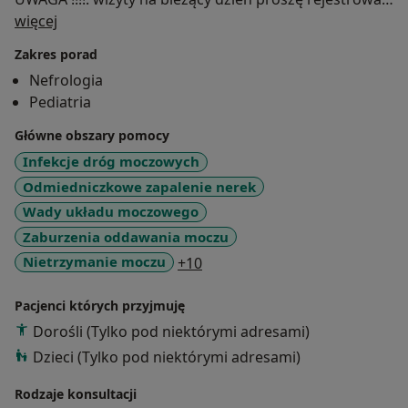
O mnie
do godziny 17.30 lub umawiać po kontakcie
więcej
telefonicznym bezpośrednio ze mną.
Zakres porad
Nefrologia
Pediatria
Główne obszary pomocy
Infekcje dróg moczowych
Odmiedniczkowe zapalenie nerek
Wady układu moczowego
Zaburzenia oddawania moczu
a11y_sr_more_diseases
Nietrzymanie moczu
+10
Pacjenci których przyjmuję
Dorośli (Tylko pod niektórymi adresami)
Dzieci (Tylko pod niektórymi adresami)
Rodzaje konsultacji