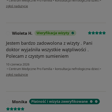
•
Centrum Medyczne Pro Familia
•
konsultacja nefrologiczna dzieci
•
w opinii użytkownika Gabrysia
zgłoś nadużycie
Wioleta H.
Weryfikacja wizyty
W
Jestem bardzo zadowolona z wizyty . Pani
doktor wyjaśniła wszystkie wątpliwości .
Polecam z czystym sumieniem
10 czerwca 2026
•
Centrum Medyczne Pro Familia
•
konsultacja nefrologiczna dzieci
•
w opinii użytkownika Wioleta H.
zgłoś nadużycie
Monika
Płatność i wizyta zweryfikowane
M