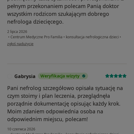
pełnym przekonaniem polecam Panią doktor
wszystkim rodzicom szukającym dobrego
nefrologa dziecięcego.
2 lipca 2026
•
Centrum Medyczne Pro Familia
•
konsultacja nefrologiczna dzieci
•
w opinii użytkownika Barbara
zgłoś nadużycie
Gabrysia
Weryfikacja wizyty
G
Pani nefrolog szczegółowo opisała sytuację na
czym stoimy i plan leczenia, przeglądnęła
porządnie dokumentację opisując każdy krok.
Moim zdaniem odpowiednia osoba na
odpowiednim miejscu, polecam!
10 czerwca 2026