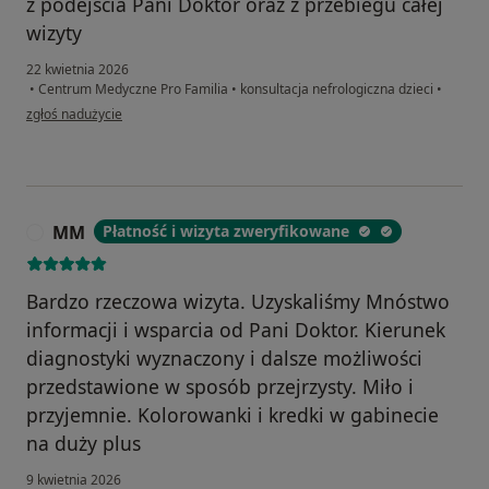
z podejścia Pani Doktor oraz z przebiegu całej
wizyty
22 kwietnia 2026
•
Centrum Medyczne Pro Familia
•
konsultacja nefrologiczna dzieci
•
w opinii użytkownika Karolina
zgłoś nadużycie
MM
Płatność i wizyta zweryfikowane
M
Bardzo rzeczowa wizyta. Uzyskaliśmy Mnóstwo
informacji i wsparcia od Pani Doktor. Kierunek
diagnostyki wyznaczony i dalsze możliwości
przedstawione w sposób przejrzysty. Miło i
przyjemnie. Kolorowanki i kredki w gabinecie
na duży plus
9 kwietnia 2026