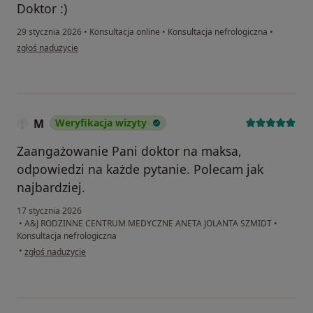
Doktor :)
29 stycznia 2026
•
Konsultacja online
•
Konsultacja nefrologiczna
•
w opinii użytkownika Pw
zgłoś nadużycie
M
Weryfikacja wizyty
Zaangażowanie Pani doktor na maksa,
odpowiedzi na każde pytanie. Polecam jak
najbardziej.
17 stycznia 2026
•
A&J RODZINNE CENTRUM MEDYCZNE ANETA JOLANTA SZMIDT
•
Konsultacja nefrologiczna
w opinii użytkownika M
•
zgłoś nadużycie