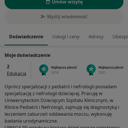
Umów wizytę
Wyślij wiadomość
Doświadczenie
Usługi i ceny
Adresy
Ubezpi
Moje doświadczenie
2
Edukacja
Oprócz specjalizacji z pediatrii i nefrologii posiadam
specjalizację z nefrologii dziecięcej. Pracuję w
Uniwersyteckim Dziecięcym Szpitalu Klinicznym, w
Klinice Pediatrii i Nefrologii, zajmuję się diagnostyką i
leczeniem zaburzeń oddawania moczu, wykonuję
badania urodynamiczne.
UWAGA !!!!: wizyty na bieżący dzień proszę rejestrować