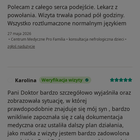
Polecam z całego serca podejście. Lekarz z
powołania. Wizyta trwała ponad pół godziny.
Wszystko roztlumaczone normalnym językiem
27 maja 2026
•
Centrum Medyczne Pro Familia
•
konsultacja nefrologiczna dzieci
•
w opinii użytkownika Monika
zgłoś nadużycie
Karolina
Weryfikacja wizyty
K
Pani Doktor bardzo szczegółowo wyjaśniła oraz
zobrazowała sytuację, w której
prawdopodobnie znajduje się mój syn , bardzo
wnikliwie zapoznała się z całą dokumentacja
medyczna oraz ustaliła dalszy plan działania,
jako matka z wizyty jestem bardzo zadowolona