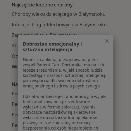
Najczęście leczone choroby
Choroby wieku dziecięcego w Białymstoku
Infekcje dróg oddechowych w Białymstoku
Zapalenie płuc w Białymstoku
Dobrostan emocjonalny i
Atopowe zapalenie skóry w Białymstoku
sztuczna inteligencja
Otyłość w Białymstoku
Niniejsza ankieta, przygotowana przez
zespół Patient Care Doctoralia, ma na celu
Więcej (15)
lepsze zrozumienie, w jaki sposób ludzie
Więcej w kategorii: Najczęście leczone chorob
korzystają z narzędzi sztucznej inteligencji
jako wsparcia dla swojego dobrostanu
Najpopularniejsze ubezpieczenia
emocjonalnego i zdrowia psychicznego.
Pediatrzy z PZU Zdrowie w Białymstoku
Udział w ankiecie jest anonimowy, a wyniki
będą analizowane i prezentowane
Pediatrzy z Compensa w Białymstoku
wyłącznie w formie zbiorczej. Pytania
dotyczące nastolatków są skierowane
Pediatrzy z Enel-med w Białymstoku
wyłącznie do rodziców lub opiekunów
prawnych. Nie zbieramy informacji
Pediatrzy z Allianz w Białymstoku
bezpośrednio od osób niepełnoletnich.