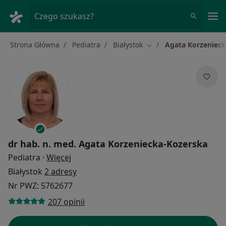
Me
Czego szukasz?
Strona Główna
Pediatra
Białystok
Agata Korzenieck
Zmień miasto
dr hab. n. med.
Agata Korzeniecka-Kozerska
O specjalizacjach
Pediatra
·
Więcej
Białystok
2 adresy
Nr PWZ: 5762677
207 opinii