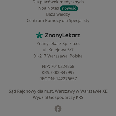
Dla placówek medycznych
Noa Notes
nowość
Baza wiedzy
Centrum Pomocy dla Specjalisty
Kontakt
ZnanyLekarz - Strona główna
ZnanyLekarz Sp. z o.o.
ul. Kolejowa 5/7
01-217 Warszawa, Polska
NIP: ⁠7010224868
KRS: ⁠0000347997
REGON: ⁠142276657
Sąd Rejonowy dla m.st. Warszawy w Warszawie XII
Wydział Gospodarczy KRS
Facebook
otwiera się w nowej karcie