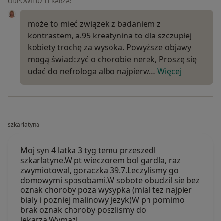
ODPOWIEDŹ LEKARZA:
może to mieć związek z badaniem z
kontrastem, a.95 kreatynina to dla szczupłej
kobiety trochę za wysoka. Powyższe objawy
mogą świadczyć o chorobie nerek, Proszę się
udać do nefrologa albo najpierw…
Więcej
szkarlatyna
Moj syn 4 latka 3 tyg temu przeszedl
szkarlatyne.W pt wieczorem bol gardla, raz
zwymiotowal, goraczka 39.7.Leczylismy go
domowymi sposobami.W sobote obudzil sie bez
oznak choroby poza wysypka (mial tez najpier
bialy i pozniej malinowy jezyk)W pn pomimo
brak oznak choroby poszlismy do
lekarza.Wymazl…