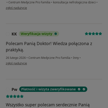
•
Centrum Medyczne Pro Familia
•
konsultacja nefrologiczna dzieci
•
w opinii użytkownika MM
zgłoś nadużycie
KK
Weryfikacja wizyty
K
Polecam Panią Doktor! Wiedza połączona z
praktyką.
26 lutego 2026
•
Centrum Medyczne Pro Familia
•
Inny
•
w opinii użytkownika KK
zgłoś nadużycie
Pw
Płatność i wizyta zweryfikowane
P
Wszystko super polecam serdecznie Panią