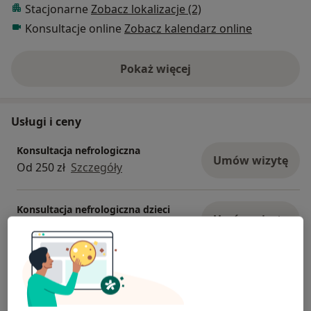
Stacjonarne
Zobacz lokalizacje (2)
Konsultacje online
Zobacz kalendarz online
Pokaż więcej
o doświadczeniu
Usługi i ceny
Konsultacja nefrologiczna
Umów wizytę
Od 250 zł
Szczegóły
Konsultacja nefrologiczna dzieci
Umów wizytę
250 zł - 300 zł
Szczegóły
Konsultacja pediatryczna
Umów wizytę
Od 250 zł
Szczegóły