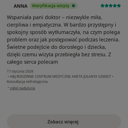
ANNA
Weryfikacja wizyty
A
Wspaniała pani doktor – niezwykle miła,
cierpliwa i empatyczna. W bardzo przystępny i
spokojny sposób wytłumaczyła, na czym polega
problem oraz jak postępować podczas leczenia.
Świetne podejście do dorosłego i dziecka,
dzięki czemu wizyta przebiegła bez stresu. Z
całego serca polecam
17 stycznia 2026
•
A&J RODZINNE CENTRUM MEDYCZNE ANETA JOLANTA SZMIDT
•
Konsultacja nefrologiczna
w opinii użytkownika ANNA
•
zgłoś nadużycie
Zobacz więcej
opinie powyżej