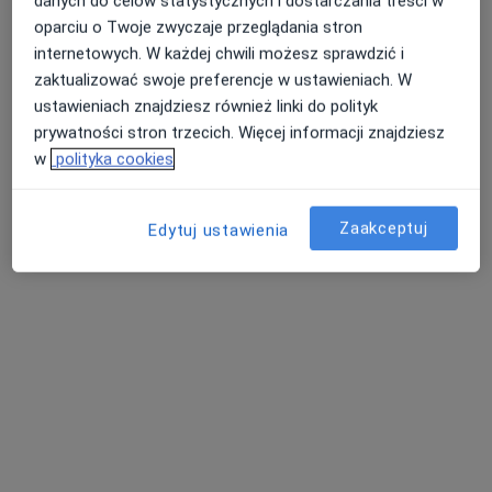
danych do celów statystycznych i dostarczania treści w
oparciu o Twoje zwyczaje przeglądania stron
internetowych. W każdej chwili możesz sprawdzić i
zaktualizować swoje preferencje w ustawieniach. W
ustawieniach znajdziesz również linki do polityk
prywatności stron trzecich. Więcej informacji znajdziesz
w
polityka cookies
lek. Bartłomiej Kazimierski
·
Więcej
Zaakceptuj
W trakcie specjalizacji (Urolog)
Edytuj ustawienia
29 opinii
Ludwika Waryńskiego 41B/ lokal 6, Suwałki
•
Mapa
Centrum Medyczne Suwałki
Konsultacja urologiczna
300 zł
Specjalista nie oferuje umawiania online pod tym adresem.
Poproś o wizytę