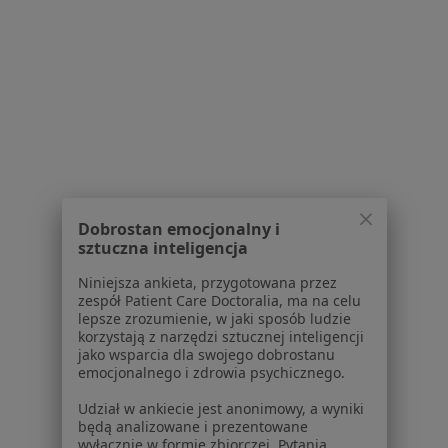
Partnerzy
Centrum prasowe
Kontakt
Dla pacjentów
Lekarze
Placówki medyczne
Pytania i odpowiedzi
Usługi i zabiegi
Choroby
Dobrostan emocjonalny i
Pomoc
sztuczna inteligencja
Aplikacje mobilne
Niniejsza ankieta, przygotowana przez
Blog dla pacjentów
zespół Patient Care Doctoralia, ma na celu
lepsze zrozumienie, w jaki sposób ludzie
Dla profesjonalistów
korzystają z narzędzi sztucznej inteligencji
jako wsparcia dla swojego dobrostanu
Cennik
emocjonalnego i zdrowia psychicznego.
Dla lekarzy
Udział w ankiecie jest anonimowy, a wyniki
Dla placówek medycznych
będą analizowane i prezentowane
Noa Notes
nowość
wyłącznie w formie zbiorczej. Pytania