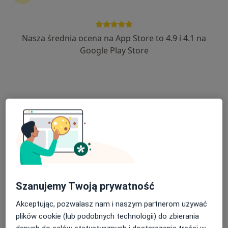
Nasza średnia ocena na App Store to 4.9 i 4.1 na
dr hab. n. med. Agata Korzeniecka-
Google Play Store
Kozerska
·
Więcej
Pediatra, Nefrolog, Nefrolog dziecięcy
207 opinii
Adres
Online
1 Maja 25, Suwałki
•
Mapa
A&J RODZINNE CENTRUM MEDYCZNE ANETA JOLANTA SZMIDT
Konsultacja nefrologiczna
Brak ceny
Specjalista nie oferuje umawiania online pod tym adresem.
Szanujemy Twoją prywatność
Akceptując, pozwalasz nam i naszym partnerom używać
Poproś o wizytę
plików cookie (lub podobnych technologii) do zbierania