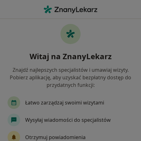
Me
Zaburzenia Oddawania Moczu • Suwałki, podlaskie
Filtry
• 1
Ubezpieczenie
Map
Zaburzenia oddawania moczu specjaliści w
Witaj na ZnanyLekarz
Suwałkach
Jak działają wyniki wyszukiwania
Znajdź najlepszych specjalistów i umawiaj wizyty.
Pobierz aplikację, aby uzyskać bezpłatny dostęp do
przydatnych funkcji:
Jakiego specjalisty szukasz?
Urolog
Nefrolog
Pediatra
Łatwo zarządzaj swoimi wizytami
Wysyłaj wiadomości do specjalistów
Otrzymuj powiadomienia