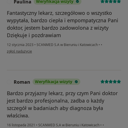
Paulina
Weryfikacja wizyty
P
Fantastyczny lekarz, szczegółowo o wszystko
wypytała, bardzo ciepła i empompatyczna Pani
doktor, jestem bardzo zadowolona z wizyty
Dziękuje i pozdrawiam
12 stycznia 2023
•
SCANMED S.A w Bieruniu i Katowicach
•
•
w opinii użytkownika Paulina
zgłoś nadużycie
Roman
Weryfikacja wizyty
R
Bardzo przyjazny lekarz, przy czym Pani doktor
jest bardzo profesjonalna, zadba o każdy
szczegół w badaniach aby diagnoza była
właściwa.
16 listopada 2021
•
SCANMED S.A w Bieruniu i Katowicach
•
•