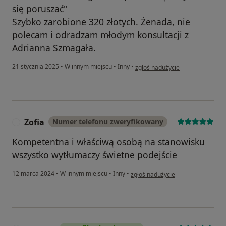
się poruszać"
Szybko zarobione 320 złotych. Żenada, nie
polecam i odradzam młodym konsultacji z
Adrianna Szmagała.
w opinii użytkownika Wieś obok
21 stycznia 2025
•
W innym miejscu
•
Inny
•
zgłoś nadużycie
Zofia
Numer telefonu zweryfikowany
Z
Kompetentna i właściwą osobą na stanowisku
wszystko wytłumaczy świetne podejście
w opinii użytkownika Zofia
12 marca 2024
•
W innym miejscu
•
Inny
•
zgłoś nadużycie