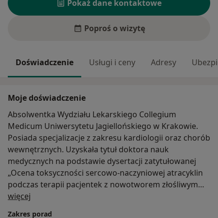
Pokaż dane kontaktowe
Poproś o wizytę
Doświadczenie
Usługi i ceny
Adresy
Ubezpi
Moje doświadczenie
Absolwentka Wydziału Lekarskiego Collegium
Medicum Uniwersytetu Jagiellońskiego w Krakowie.
Posiada specjalizacje z zakresu kardiologii oraz chorób
wewnętrznych. Uzyskała tytuł doktora nauk
medycznych na podstawie dysertacji zatytułowanej
„Ocena toksyczności sercowo-naczyniowej atracyklin
podczas terapii pacjentek z nowotworem złośliwym
O mnie
piersi”. Członek zespołu Polsko-Amerykańskich Klinik
więcej
Serca, X Oddziału Kardiologii Inwazyjnej
Zakres porad