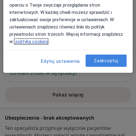
oparciu o Twoje zwyczaje przeglądania stron
AMERICAN HEART OF POLAND S.A.
internetowych. W każdej chwili możesz sprawdzić i
43-100 Tychy
zaktualizować swoje preferencje w ustawieniach. W
ustawieniach znajdziesz również linki do polityk
prywatności stron trzecich. Więcej informacji znajdziesz
Powiększ mapę
otwiera się w nowej karcie
w
polityka cookies
Dostępność
W tym gabinecie nie można umawiać wizyt przez
Zaakceptuj
Edytuj ustawienia
internet
Co mam zrobić w tej sytuacji?
Pokaż więcej
o adresie
Ubezpieczenia - brak akceptowanych
Ten specjalista przyjmuje wyłącznie pacjentów
prywatnych. Możesz opłacić wizytę samodzielnie lub