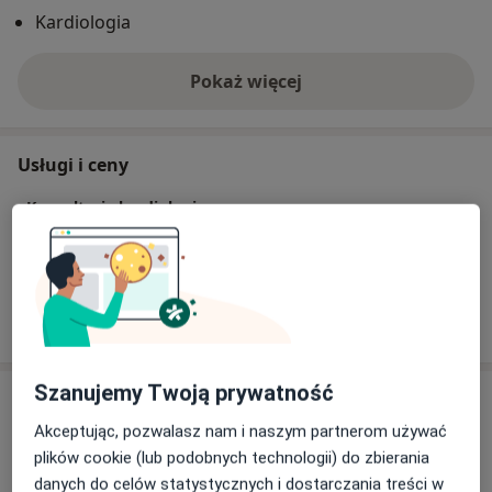
Elektrofizjologii i Elektrostymulacji w Tychach. Brała
Kardiologia
czynny udział w pracach badawczych takich projektów
jak Solid Timi 53, River Pci czy Pionieer. Wyróżnia się
Pokaż więcej
kompetencją i życzliwością.
o doświadczeniu
Usługi i ceny
Konsultacja kardiologiczna
Szczegóły
W jaki sposób ustalane są ceny?
Szanujemy Twoją prywatność
Adresy (3)
Akceptując, pozwalasz nam i naszym partnerom używać
Adres 1
Adres 2
Adres 3
plików cookie (lub podobnych technologii) do zbierania
danych do celów statystycznych i dostarczania treści w