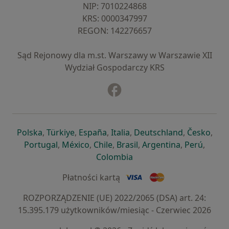
NIP: ⁠7010224868
KRS: ⁠0000347997
REGON: ⁠142276657
Sąd Rejonowy dla m.st. Warszawy w Warszawie XII
Wydział Gospodarczy KRS
Facebook
otwiera się w nowej karcie
otwiera się w nowej karcie
otwiera się w nowej karcie
otwiera się w nowej karcie
otwiera się w nowej karci
otwiera się
otwi
Polska
,
Türkiye
,
España
,
Italia
,
Deutschland
,
Česko
,
otwiera się w nowej karcie
otwiera się w nowej karcie
otwiera się w nowej karcie
otwiera się w nowej kar
otwiera się 
otwier
Portugal
,
México
,
Chile
,
Brasil
,
Argentina
,
Perú
,
otwiera się w nowej karc
Colombia
Płatności kartą
ROZPORZĄDZENIE (UE) 2022/2065 (DSA) art. 24:
15.395.179 użytkowników/miesiąc - Czerwiec 2026