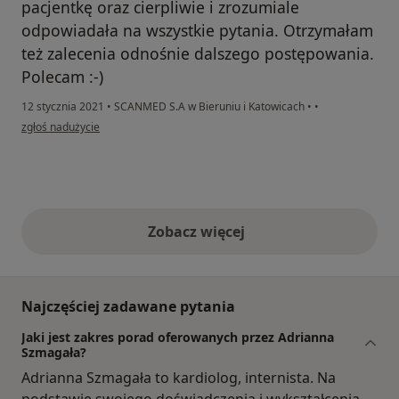
pacjentkę oraz cierpliwie i zrozumiale
odpowiadała na wszystkie pytania. Otrzymałam
też zalecenia odnośnie dalszego postępowania.
Polecam :-)
12 stycznia 2021
•
SCANMED S.A w Bieruniu i Katowicach
•
•
w opinii użytkownika B.P.
zgłoś nadużycie
Zobacz więcej
opinie powyżej
Najczęściej zadawane pytania
Jaki jest zakres porad oferowanych przez Adrianna
Szmagała?
Adrianna Szmagała to kardiolog, internista. Na