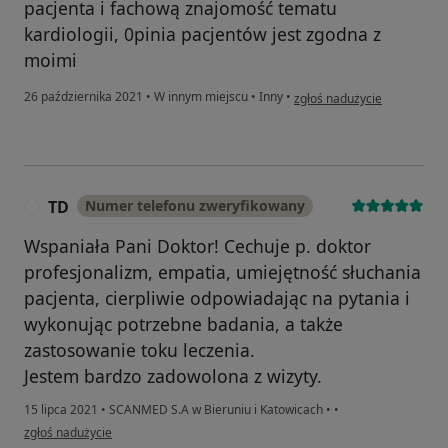
pacjenta i fachową znajomość tematu
kardiologii, 0pinia pacjentów jest zgodna z
moimi
w opinii użytkownika Andrze
26 października 2021
•
W innym miejscu
•
Inny
•
zgłoś nadużycie
TD
Numer telefonu zweryfikowany
T
Wspaniała Pani Doktor! Cechuje p. doktor
profesjonalizm, empatia, umiejętność słuchania
pacjenta, cierpliwie odpowiadając na pytania i
wykonując potrzebne badania, a także
zastosowanie toku leczenia.
Jestem bardzo zadowolona z wizyty.
15 lipca 2021
•
SCANMED S.A w Bieruniu i Katowicach
•
•
w opinii użytkownika TD
zgłoś nadużycie