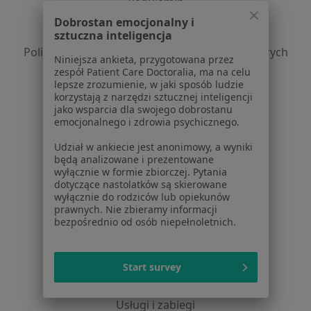
Regulamin
Polityka prywatności pacjentów
Dobrostan emocjonalny i
Polityka prywatności profesjonalistów
sztuczna inteligencja
Polityka prywatności dla profesjonalistów, których
Niniejsza ankieta, przygotowana przez
dane pozyskaliśmy samodzielnie
zespół Patient Care Doctoralia, ma na celu
Polityka cookies
lepsze zrozumienie, w jaki sposób ludzie
korzystają z narzędzi sztucznej inteligencji
Jak działają wyniki wyszukiwania
jako wsparcia dla swojego dobrostanu
Dostępność
emocjonalnego i zdrowia psychicznego.
O nas
Udział w ankiecie jest anonimowy, a wyniki
Praca
Rekrutujemy!
będą analizowane i prezentowane
Partnerzy
wyłącznie w formie zbiorczej. Pytania
Centrum prasowe
dotyczące nastolatków są skierowane
wyłącznie do rodziców lub opiekunów
Kontakt
prawnych. Nie zbieramy informacji
bezpośrednio od osób niepełnoletnich.
Dla pacjentów
Lekarze
Start survey
Placówki medyczne
Pytania i odpowiedzi
Usługi i zabiegi