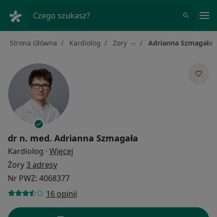
Me
Czego szukasz?
Strona Główna
Kardiolog
Żory
Adrianna Szmagała
Zmień miasto
dr n. med.
Adrianna Szmagała
O specjalizacjach
Kardiolog
·
Więcej
Żory
3 adresy
Nr PWZ: 4068377
16 opinii