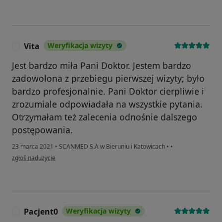
Vita
Weryfikacja wizyty
V
Jest bardzo miła Pani Doktor. Jestem bardzo
zadowolona z przebiegu pierwszej wizyty; było
bardzo profesjonalnie. Pani Doktor cierpliwie i
zrozumiale odpowiadała na wszystkie pytania.
Otrzymałam też zalecenia odnośnie dalszego
postępowania.
23 marca 2021
•
SCANMED S.A w Bieruniu i Katowicach
•
•
w opinii użytkownika Vita
zgłoś nadużycie
Pacjent0
Weryfikacja wizyty
P