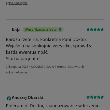
w opinii użytkownika Roman
zgłoś nadużycie
Kaja
Weryfikacja wizyty
K
Bardzo rzetelna, konkretna Pani Doktor.
Wyjaśnia na spokojnie wszystko, sprawdza
każda ewentualność.
Słucha pacjenta !
2 listopada 2021
•
SCANMED S.A w Bieruniu i Katowicach
•
•
w opinii użytkownika Kaja
zgłoś nadużycie
Andrzej Obarski
A
Polecam p. Doktor, zaangażowanie w leczeniu