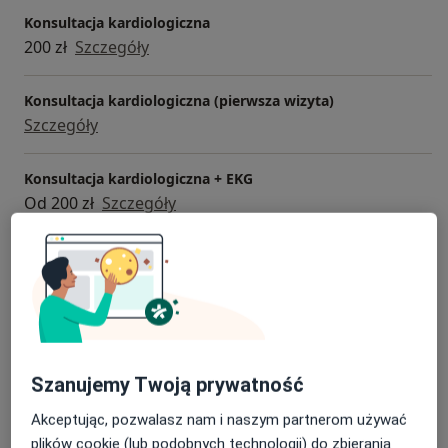
Konsultacja kardiologiczna
200 zł
Szczegóły
Konsultacja kardiologiczna (pierwsza wizyta)
Szczegóły
Konsultacja kardiologiczna + EKG
Od 200 zł
Szczegóły
Badania profilaktyczne
Od 200 zł
Szczegóły
ECHO serca
140 zł - 150 zł
Szczegóły
Szanujemy Twoją prywatność
+ 6 usług
Akceptując, pozwalasz nam i naszym partnerom używać
plików cookie (lub podobnych technologii) do zbierania