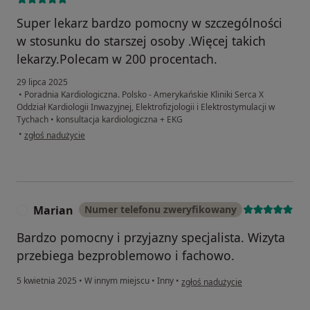
Super lekarz bardzo pomocny w szczególności
w stosunku do starszej osoby .Więcej takich
lekarzy.Polecam w 200 procentach.
29 lipca 2025
•
Poradnia Kardiologiczna. Polsko - Amerykańskie Kliniki Serca X
Oddział Kardiologii Inwazyjnej, Elektrofizjologii i Elektrostymulacji w
Tychach
•
konsultacja kardiologiczna + EKG
w opinii użytkownika Danuta Kwiatkowska
•
zgłoś nadużycie
Marian
Numer telefonu zweryfikowany
M
Bardzo pomocny i przyjazny specjalista. Wizyta
przebiega bezproblemowo i fachowo.
w opinii użytkownika Marian
5 kwietnia 2025
•
W innym miejscu
•
Inny
•
zgłoś nadużycie