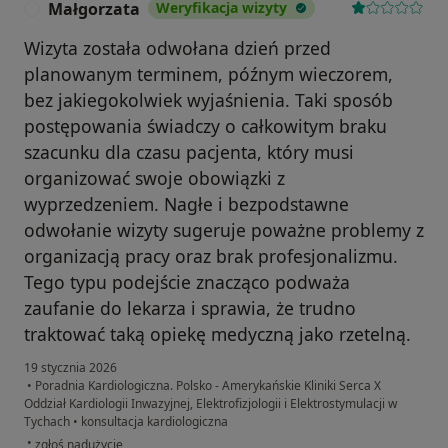
Małgorzata
Weryfikacja wizyty
M
Wizyta została odwołana dzień przed
planowanym terminem, późnym wieczorem,
bez jakiegokolwiek wyjaśnienia. Taki sposób
postępowania świadczy o całkowitym braku
szacunku dla czasu pacjenta, który musi
organizować swoje obowiązki z
wyprzedzeniem. Nagłe i bezpodstawne
odwołanie wizyty sugeruje poważne problemy z
organizacją pracy oraz brak profesjonalizmu.
Tego typu podejście znacząco podważa
zaufanie do lekarza i sprawia, że trudno
traktować taką opiekę medyczną jako rzetelną.
19 stycznia 2026
•
Poradnia Kardiologiczna. Polsko - Amerykańskie Kliniki Serca X
Oddział Kardiologii Inwazyjnej, Elektrofizjologii i Elektrostymulacji w
Tychach
•
konsultacja kardiologiczna
w opinii użytkownika Małgorzata
•
zgłoś nadużycie