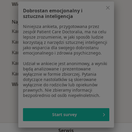
Więcej (15)
Dobrostan emocjonalny i
Więcej w kategorii: Najczęście leczone chorob
sztuczna inteligencja
Najpopularniejsze ubezpieczenia
Niniejsza ankieta, przygotowana przez
Kardiolodzy z PZU Zdrowie w Tychach
zespół Patient Care Doctoralia, ma na celu
lepsze zrozumienie, w jaki sposób ludzie
Kardiolodzy z Enel-med w Tychach
korzystają z narzędzi sztucznej inteligencji
jako wsparcia dla swojego dobrostanu
Kardiolodzy z POLMED w Tychach
emocjonalnego i zdrowia psychicznego.
Kardiolodzy z Medicover w Tychach
Udział w ankiecie jest anonimowy, a wyniki
będą analizowane i prezentowane
Kardiolodzy z Allianz w Tychach
wyłącznie w formie zbiorczej. Pytania
dotyczące nastolatków są skierowane
Więcej (4)
wyłącznie do rodziców lub opiekunów
prawnych. Nie zbieramy informacji
Więcej w kategorii: Najpopularniejsze ubezpie
bezpośrednio od osób niepełnoletnich.
Start survey
Serwis