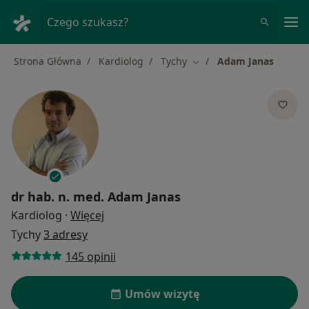
Me
Czego szukasz?
Strona Główna
Kardiolog
Tychy
Adam Janas
Zmień miasto
dr hab. n. med.
Adam Janas
O specjalizacjach
Kardiolog
·
Więcej
Tychy
3 adresy
145 opinii
Umów wizytę