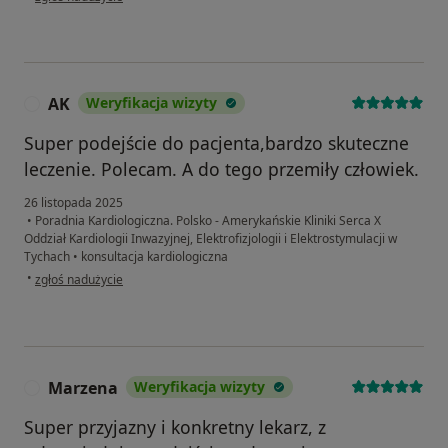
AK
Weryfikacja wizyty
A
Super podejście do pacjenta,bardzo skuteczne
leczenie. Polecam. A do tego przemiły człowiek.
26 listopada 2025
•
Poradnia Kardiologiczna. Polsko - Amerykańskie Kliniki Serca X
Oddział Kardiologii Inwazyjnej, Elektrofizjologii i Elektrostymulacji w
Tychach
•
konsultacja kardiologiczna
w opinii użytkownika AK
•
zgłoś nadużycie
Marzena
Weryfikacja wizyty
M
Super przyjazny i konkretny lekarz, z