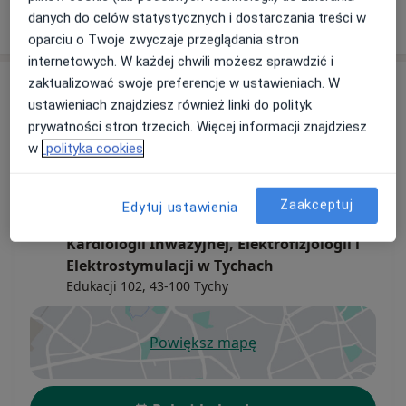
danych do celów statystycznych i dostarczania treści w
W jaki sposób ustalane są ceny?
oparciu o Twoje zwyczaje przeglądania stron
internetowych. W każdej chwili możesz sprawdzić i
zaktualizować swoje preferencje w ustawieniach. W
Adresy (3)
ustawieniach znajdziesz również linki do polityk
prywatności stron trzecich. Więcej informacji znajdziesz
Adres 1
Adres 2
Adres 3
w
polityka cookies
Poradnia Kardiologiczna. Polsko -
Zaakceptuj
Edytuj ustawienia
Amerykańskie Kliniki Serca X Oddział
Kardiologii Inwazyjnej, Elektrofizjologii i
Elektrostymulacji w Tychach
Edukacji 102,
43-100
Tychy
Powiększ mapę
otwiera się w nowej karcie
Dostępność