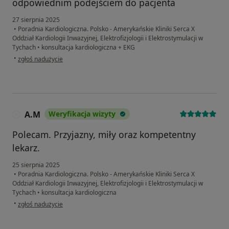
odpowiednim podejściem do pacjenta
27 sierpnia 2025
•
Poradnia Kardiologiczna. Polsko - Amerykańskie Kliniki Serca X
Oddział Kardiologii Inwazyjnej, Elektrofizjologii i Elektrostymulacji w
Tychach
•
konsultacja kardiologiczna + EKG
w opinii użytkownika Marzena
•
zgłoś nadużycie
A.M
Weryfikacja wizyty
A
Polecam. Przyjazny, miły oraz kompetentny
lekarz.
25 sierpnia 2025
•
Poradnia Kardiologiczna. Polsko - Amerykańskie Kliniki Serca X
Oddział Kardiologii Inwazyjnej, Elektrofizjologii i Elektrostymulacji w
Tychach
•
konsultacja kardiologiczna
w opinii użytkownika A.M
•
zgłoś nadużycie