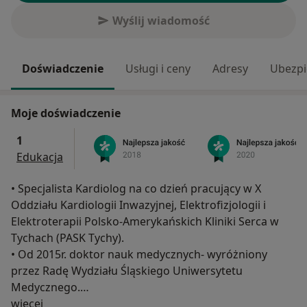
Wyślij wiadomość
Doświadczenie
Usługi i ceny
Adresy
Ubezpi
Moje doświadczenie
1
Edukacja
• Specjalista Kardiolog na co dzień pracujący w X
Oddziału Kardiologii Inwazyjnej, Elektrofizjologii i
Elektroterapii Polsko-Amerykańskich Kliniki Serca w
Tychach (PASK Tychy).
• Od 2015r. doktor nauk medycznych- wyróżniony
przez Radę Wydziału Śląskiego Uniwersytetu
Medycznego.
O mnie
• W 2012r. ukończył roczny staż w San Antonio
więcej