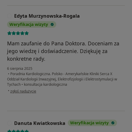
Edyta Murzynowska-Rogala
E
Weryfikacja wizyty
Mam zaufanie do Pana Doktora. Doceniam za
jego wiedzę i doświadczenie. Dziękuję za
konkretne rady.
6 sierpnia 2025
•
Poradnia Kardiologiczna. Polsko - Amerykańskie Kliniki Serca X
Oddział Kardiologii Inwazyjnej, Elektrofizjologii i Elektrostymulacji w
Tychach
•
konsultacja kardiologiczna
w opinii użytkownika Edyta Murzynowska-Rogala
•
zgłoś nadużycie
Danuta Kwiatkowska
Weryfikacja wizyty
D