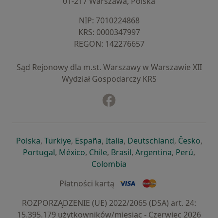
01-217 Warszawa, Polska
NIP: ⁠7010224868
KRS: ⁠0000347997
REGON: ⁠142276657
Sąd Rejonowy dla m.st. Warszawy w Warszawie XII
Wydział Gospodarczy KRS
Facebook
otwiera się w nowej karcie
otwiera się w nowej karcie
otwiera się w nowej karcie
otwiera się w nowej karcie
otwiera się w nowej karci
otwiera się
otwi
Polska
,
Türkiye
,
España
,
Italia
,
Deutschland
,
Česko
,
otwiera się w nowej karcie
otwiera się w nowej karcie
otwiera się w nowej karcie
otwiera się w nowej kar
otwiera się 
otwier
Portugal
,
México
,
Chile
,
Brasil
,
Argentina
,
Perú
,
otwiera się w nowej karc
Colombia
Płatności kartą
ROZPORZĄDZENIE (UE) 2022/2065 (DSA) art. 24:
15.395.179 użytkowników/miesiąc - Czerwiec 2026