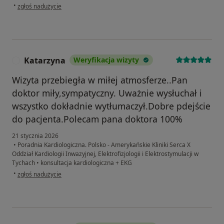
w opinii użytkownika Karol
•
zgłoś nadużycie
Katarzyna
Weryfikacja wizyty
K
Wizyta przebiegła w miłej atmosferze..Pan
doktor miły,sympatyczny. Uważnie wysłuchał i
wszystko dokładnie wytłumaczył.Dobre pdejście
do pacjenta.Polecam pana doktora 100%
21 stycznia 2026
•
Poradnia Kardiologiczna. Polsko - Amerykańskie Kliniki Serca X
Oddział Kardiologii Inwazyjnej, Elektrofizjologii i Elektrostymulacji w
Tychach
•
konsultacja kardiologiczna + EKG
w opinii użytkownika Katarzyna
•
zgłoś nadużycie