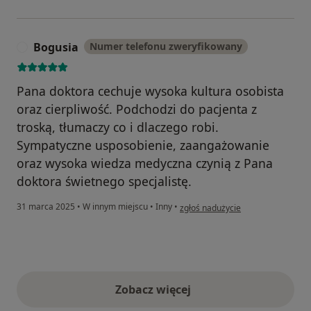
Bogusia
Numer telefonu zweryfikowany
B
Pana doktora cechuje wysoka kultura osobista
oraz cierpliwość. Podchodzi do pacjenta z
troską, tłumaczy co i dlaczego robi.
Sympatyczne usposobienie, zaangażowanie
oraz wysoka wiedza medyczna czynią z Pana
doktora świetnego specjalistę.
w opinii użytkownika Bogusia
31 marca 2025
•
W innym miejscu
•
Inny
•
zgłoś nadużycie
Zobacz więcej
opinie powyżej