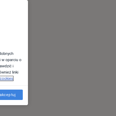
odobnych
i w oparciu o
awdzić i
wnież linki
 cookies
akceptuj