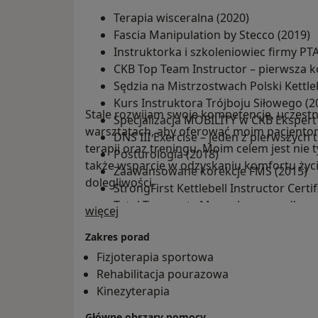
Terapia wisceralna (2020)
Fascia Manipulation by Stecco (2019)
Instruktorka i szkoleniowiec firmy PT
CKB Top Team Instructor – pierwsza k
Sędzia na Mistrzostwach Polski Kettle
Kurs Instruktora Trójboju Siłowego (2
Stale rozwijam swoje kompetencje, uczestni
Specjalizacja MOBILITY w CKB Ekspert
warsztatach, aby oferować moim pacjento
DNS III Exercise – jeden z pierwszych
terapii oraz treningu. Moim celem jest nie t
Posturologia (2018)
także wsparcie w odzyskaniu komfortu życ
Zaawansowane korekcje FMS (2015)
dolegliwości.
StrongFirst Kettlebell Instructor Cert
Tytuł Terapeuty Manualnego według 
O mnie
więcej
Studia magisterskie na kierunku Fizj
Zakres porad
Fizycznego w Krakowie (2012)
Wieloletnie doświadczenie jako szko
Fizjoterapia sportowa
oraz współpraca z magazynem bran
Rehabilitacja pourazowa
Kinezyterapia
Główne obszary pomocy