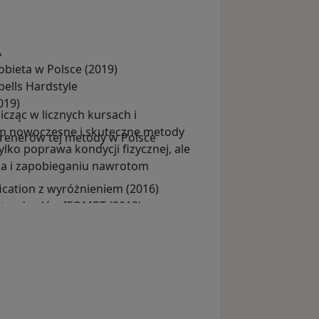
A
obieta w Polsce (2019)
bells Hardstyle
019)
cząc w licznych kursach i
m nowoczesne i skuteczne metody
 trenerów tej metody w Polsce
ylko poprawa kondycji fizycznej, ale
ia i zapobieganiu nawrotom
ification z wyróżnieniem (2016)
standardów IFOMPT (2013)
oterapia na Akademii Wychowania
leniowiec treningu prozdrowotnego
żowym BodyChallenge