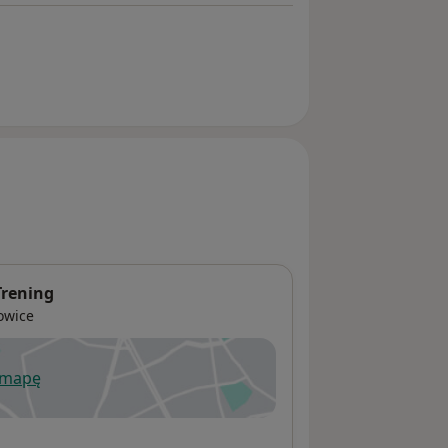
Trening
owice
 mapę
wiera się w nowej karcie