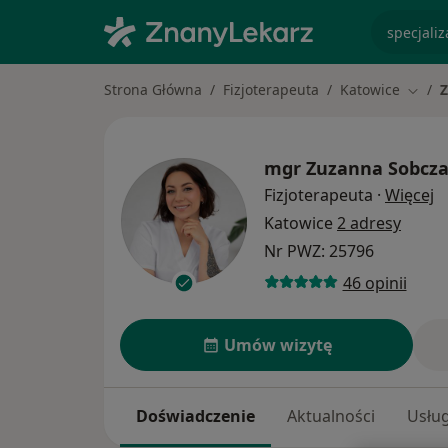
specjaliz
Strona Główna
Fizjoterapeuta
Katowice
Z
Zmień
mgr
Zuzanna Sobcz
O
Fizjoterapeuta
·
Więcej
Katowice
2 adresy
Nr PWZ: 25796
46 opinii
Umów wizytę
Doświadczenie
Aktualności
Usług