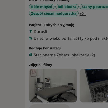
Bóle mięśni
Ból biodra
Stany pouraz
a11y_sr_mo
Zespół cieśni nadgarstka
+21
Pacjenci których przyjmuję
Dorośli
Dzieci w wieku od 12 lat (Tylko pod niek
Rodzaje konsultacji
Stacjonarne
Zobacz lokalizacje (2)
Zdjęcia i filmy