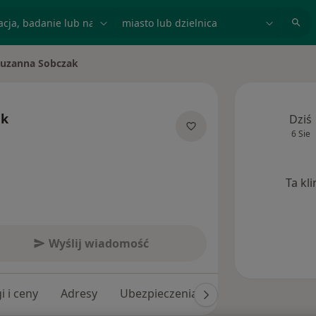
acja, badanie lub nazwisko
miasto lub dzielnica
uzanna Sobczak
 miasto
ak
Dziś
6 Sie
 specjalizacjach
Ta kl
Wyślij wiadomość
i i ceny
Adresy
Ubezpieczenia
Opinie (46)