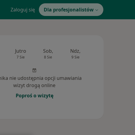
Zaloguj się
Dla profesjonalistów
Jutro
Sob,
Ndz,
Pon,
Wt,
7 Sie
8 Sie
9 Sie
10 Sie
11 Si
inika nie udostępnia opcji umawiania
wizyt drogą online
Poproś o wizytę