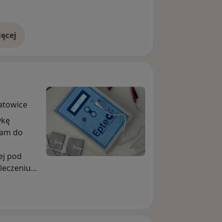
ęcej
doświadczeniu
atowice
ykę
zam do
ej pod
leczeniu
en
stępna w