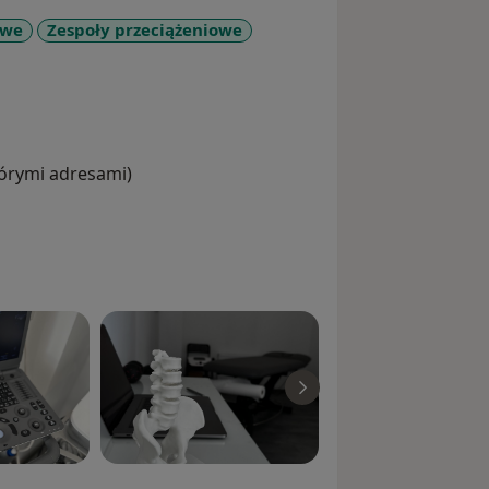
owe
Zespoły przeciążeniowe
re_diseases
tórymi adresami)