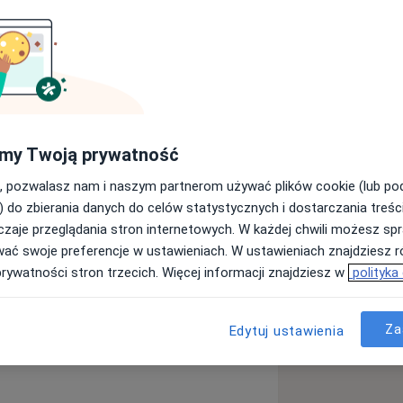
erapeutą manualnym. W swojej pracy
raz trening siłowy, wierząc, że wiele
poprzez wzmocnienie ciała
zwija siłę, a jednocześnie zachowuje
my Twoją prywatność
, pozwalasz nam i naszym partnerom używać plików cookie (lub p
edzenie, prowadzi do osłabienia mięśni
) do zbierania danych do celów statystycznych i dostarczania treśc
skutkujące problemami z postawą,
zaje przeglądania stron internetowych. W każdej chwili możesz spr
, że ruch jest kluczowy dla zdrowia,
wać swoje preferencje w ustawieniach. W ustawieniach znajdziesz ró
 równowagi między siłą a mobilnością
prywatności stron trzecich. Więcej informacji znajdziesz w
polityka
n, stawiam na ćwiczenia funkcjonalne,
Za
e elementy korekcji, skupiając się na
Edytuj ustawienia
rzenia mobilności czy stabilności.