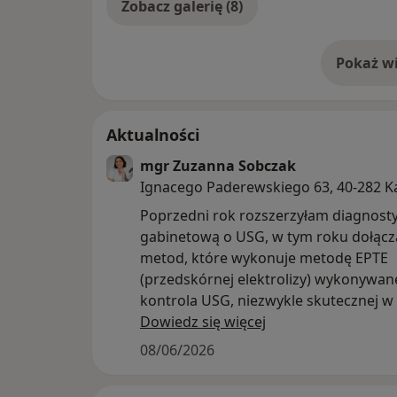
Zobacz galerię (8)
Pokaż wi
o 
Aktualności
mgr Zuzanna Sobczak
Ignacego Paderewskiego 63, 40-282 K
Poprzedni rok rozszerzyłam diagnost
gabinetową o USG, w tym roku dołąc
metod, które wykonuje metodę EPTE
(przedskórnej elektrolizy) wykonywan
kontrola USG, niezwykle skutecznej w 
przewlekłych stanów zapalnych ścięgi
Dowiedz się więcej
(entezopatii). Już wkrótce metoda do
08/06/2026
gabinecie! Zapraszam do kontaktu.