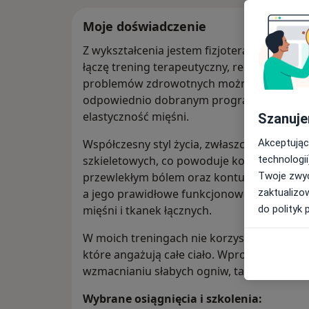
Moje doświadczenie
Z wykształcenia jestem fizjoterapeutą i t
łączę trening terapeutyczny, rehabilitację o
problemów zdrowotnych można rozwiązać 
odpowiednio dobranym programem, który ro
elastyczność mięśni.
Szanuje
Akceptując
Współczesny styl życia, zwłaszcza długie si
technologii
szkieletowych, co powoduje kompensacje 
Twoje zwyc
przewlekłym bólem oraz kontuzjami. Uważam
zaktualizo
a jego prawidłowe funkcjonowanie wymaga
do polityk 
mięśni i tkanek łącznych.
W moich treningach nie korzystam z maszy
które angażują całe ciało. Wprowadzam takż
wzmacnianiu słabych ogniw, takich jak zabu
Wybrane osiągnięcia i szkolenia: